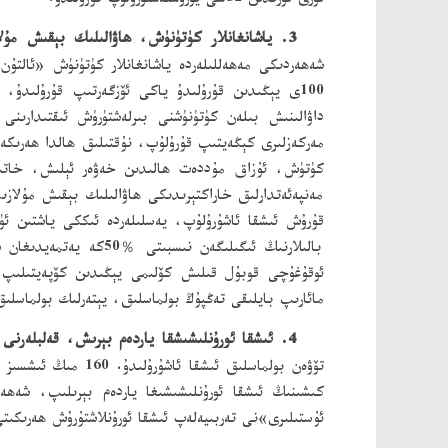
تورى تۈرىدىن 32سى يۈرۈشلەشتۈرۈلۈپ قۇرۇلىدۇ.
3. ياشانغانلار كۈتۈنۈش، ھاۋالىلىك بېقىش مۇلازىمىتى كۈچەيتىلىدۇ، شەھەرلەردىكى ھۆكۈمەت باشقۇرۇشىدىكى يەسلىلەرنىڭ ئوقۇغۇچى قوبۇل قىلىش كۆلىمى ئاشۇرۇلىدۇ.
شەھەردىكى مەھەللىلەردە ياشانغانلار كۈتۈنۈش «ئالتۇ
داۋالىنىش بىلەن كۈتۈنۈشنى بىرلەشتۈرۈش ئىقتىدارىنى
مەركەزلىرى كېڭەيتىپ قۇرۇلۇپ، نۇقتىلىق ھالدا ھەرىكەت 
كۈتۈش، ئۇزاق مۇددەت ھالىدىن خەۋەر ئېلىش، خاتىرج
قۇرۇش ئىشقا ئاشۇرۇلۇپ، يەسلىلەردە ئىككى ياشتىن ئۈ
ئوقۇغۇچى قوبۇل قىلىش كۆلىمى يېڭىدىن كۆپەيتىلىپ،
مائارىپ بايلىقى تەڭپۇڭ بولماسلىق، يېتەرلىك بولماسلى
4. ئىشقا ئورۇنلىشىشقا ياردەم بېرىش، قەلبلەرنى ئىللىتىش پائالىيىتى قانات يايدۇرۇلىدۇ.
كىشىنىڭ ئىشقا ئورۇنلىشىشىغا ياردەم بېرىلىپ، شەھەر 
ئۇستىلىرى»نى تەربىيەلەپ ئىشقا ئورۇنلاشتۇرۇش ھەرىكىتى يولغا قويۇلۇپ، 125 مىڭ ئادەم قېتىم تەربىيەلەش ۋە 100 مىڭ كىشىنى ئى