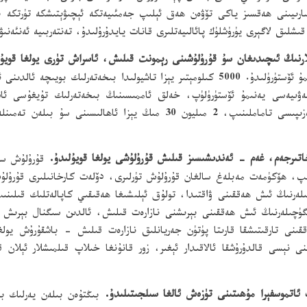
ەيدان - سارىيىنى ھەقسىز ياكى تۆۋەن ھەق ئېلىپ جەمئىيەتكە ئېچىۋېتىشكە تۈرتكە
گېرى يۈرۈشلۈك پائالىيەتلىرى قانات يايدۇرۇلىدۇ، تەنتەربىيە ئەنئەنىۋى ئۆزگىچە مەكتىپى
ئىچىدىغان سۇ قۇرۇلۇشىنى رېمونت قىلىش، ئاسراش ۋەزىپىسى تاماملىنىپ، 2 م
قۇرۇلۇش ساھ
ىنىپ، ھۆكۈمەت مەبلەغ سالغان قۇرۇلۇش تۈرلىرى، دۆلەت كارخانىلىرى قۇرۇل
چىلەرنىڭ ئىش ھەققىنى ۋاقتىدا، تولۇق ئېلىشىغا ھەقىقىي كاپالەتلىك قىل
ىگۈچىلەرنىڭ ئىش ھەققىنى بېرىشنى نازارەت قىلىش، ئالدىن سىگنال بېرىش س
نى تارقىتىشقا قارىتا پۈتۈن جەريانلىق نازارەت قىلىش - باشقۇرۇش يول
 نېسى قالدۇرۇشقا ئالاقىدار ئېغىر، زور قانۇنغا خىلاپ قىلمىشلار ئېلان 
بىڭتۇەن بىلەن يەرلىك بى