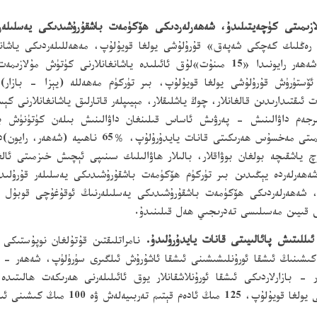
ن رەڭلىك كەچكى شەپەق» قۇرۇلۇشى يولغا قويۇلۇپ، مەھەللىلەردىكى ياشان
100ى يېڭىدىن قۇرۇلىدۇ ياكى ئۆزگەرتىپ قۇرۇلىدۇ، شەھەر رايونىدا «15 مىنۇت»لۇق ئائىلى
 ئۆستۈرۈش قۇرۇلۇشى يولغا قويۇلۇپ، بىر تۈركۈم مەھەللە (يېزا - بازار)
ئىقتىدارىدىن قالغانلار، چوڭ ياشلىقلار، مېيىپلەر قاتارلىق ياشانغانلارنى ك
ەم داۋالىنىش - پەرۋىش ئاساس قىلىنغان داۋالىنىش بىلەن كۈتۈنۈش بىرل
مەنپەئەتدارلىق خاراكتېرىدىكى ھاۋالىلىك بېقىش مۇلازىم
چ ياشقىچە بولغان بوۋاقلار، بالىلار ھاۋالىلىك سىنىپى ئېچىش خىزمىتى ئا
 شەھەرلەردىكى ھۆكۈمەت باشقۇرۇشىدىكى يەسلىلەرنىڭ ئوقۇغۇچى قوبۇل قى
ق قىيىن مەسىلىسى تەدرىجىي ھەل قىلىنىدۇ.
- بازارلاردىكى ئىشقا ئورۇنلاشقانلار يوق ئائىلىلەرنى ھەرىكەت ھالىتىدە
شقا ئورۇنلاشتۇرۇش ۋەزىپىسى ئورۇنلىنىدۇ.