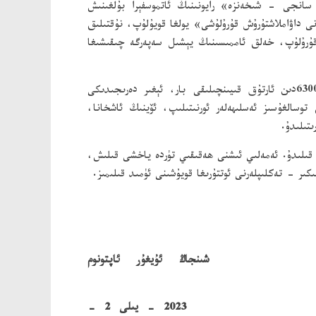
انجى - شىخەنزە» رايونىنىڭ ئاتموسفېرا بۇلغىنىش
ى داۋاملاشتۇرۇش قۇرۇلۇشى» يولغا قويۇلۇپ، نۇقتىلىق
 قۇرۇلۇپ، خەلق ئاممىسىنىڭ يېشىل سەپەرگە چىقىشىغا
6300دىن ئارتۇق قىيىنچىلىقى بار، ئېغىر دەرىجىدىكى
توسالغۇسىز ئەسلىھەلەر ئورنىتىلىپ، ئۆينىڭ ئاشخانا،
تىلىدۇ.
 قىلىدۇ. ئەمەلىي ئىشنى ھەقىقىي تۈردە ياخشى قىلىش،
ر - تەكلىپلەرنى ئوتتۇرىغا قويۇشىنى ئۈمىد قىلىمىز.
پتونوم
2023 - يىلى 2 -