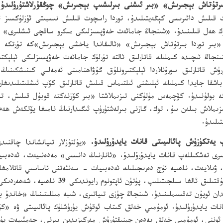
 قىلىش دائىرىسى كېڭەيتىلىدۇ، توردا راسچوت قىلىش نىسبىتى ئۈزلۈكسىز ئۆس
 ھەل قىلىنىدۇ. «شىنجاڭ جامائەت خەۋپسىزلىكى مىكرو ساقچى ئىشلىرى» ك
«بىر توردا بىرتۇتاش بېجىرىش» «ئالىقاندا ياخشى بېجىرىش»كە تۈرتكە 
نجاڭ ئىچىدە كىملىك قاتارلىق ئالتە تۈرلۈك جامائەت خەۋپسىزلىكى ئېلېكتى
ۈش قاتارلىق سورۇنلاردا ئېلېكتىرونلۇق گۇۋاھنامىنى ئەمەلىي كىنىشكىنىڭ 
باشقا جايدا كىملىك ئېلىشنى ئىلتىماس قىلىش قاتارلىق كۆپ ئىشلىتىلىدىغ
ە بولۇنىدۇ. كۆچمەس مۈلۈكنى تىزىملاشتا «بىر كۆزنەكتە قوبۇل قىلىش، 
ىملاش بىلەن سۇ، توك، گازنى بىرلەشتۈرۈپ ئىگىدارنىڭ نامىغا يۆتكەش ھەم كا
ىلىدۇ.
«يۇلتۇزلار تىيانشاندا چاقن
تلىرى تەشكىللەپ قانات يايدۇرۇلىدۇ. «ئانارنىڭ دانىسى» مەدەنىيەت، ئەدەب
ن، ۋىلايەت، ناھىيە ئۈچ دەرىجىلىك ئەدەبىيات - سەنئەتنى ئاساسىي قاتلامغا
يدان ئويۇن تەقسىملىنىدۇ. شىنجاڭ چۈزى تىياتىرى، شىبە مىللىتىنىڭ «خاندۇ با
ات يايدۇرۇلىدۇ. ئومۇمىي خەلق كىتاب ئوقۇش يۈرۈشلۈك پائالىيىتى ۋە «كۆ