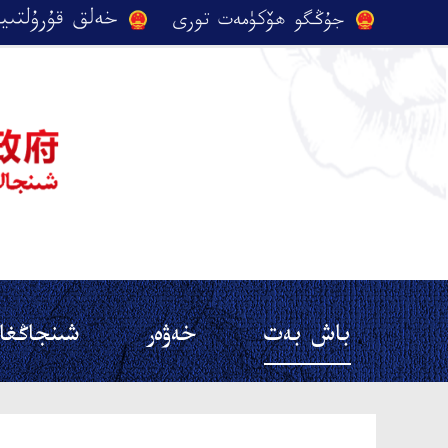
باش بەت
خەۋەر
شىنجاڭغا 