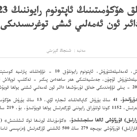
دائىر ئون ئەمەلىي ئىشى توغرىسىدىكى 
مەنبە： شىنجاڭ گېزىتى
ىيلەشتۈرۈش ئۈچۈن، جەمئىيەتتىكى ھەر ساھەدىن پىكىر - تەكلىپ توپلاش ئاسا
41 مىڭ يۈرۈش كاپالەتلىك ئىجا