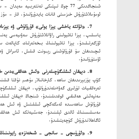
شىنجاڭدىكى 77 چوڭ تىپتىكى تەنتەربىيە م
ئومۇملاشتۇرۇش خىزمىتى قانات يايدۇرۇلىدۇ، قار - مۇز قىشلىق لا
7. «تۆتتە ياخشى يېزا يولى» قۇرۇلۇشى ۋە يېزىلارنىڭ ئىچىدىغان سۇ قۇرۇلۇشىنى رېمونت قىلىش، ئاسراش تۈرى يولغا قويۇلىدۇ.
ئۆستۈرۈلىدۇ.
8. دېھقان ئىشلىگۈچىلەرنى «ئىش ھەققى»دىن خاتىرجەم، غەم - ئەندىشىسىز قىلىش قۇرۇلۇشى يولغا قويۇلىدۇ.
كۆپ يۈزبېرىدىغان ساھە، كارخانىلار مۇھىم نۇقتا قىل
تەرەققىيات تۈرلىرى گەۋدىلەندۈرۈلۈپ، دېھقان ئىشلىگۈ
مەنپەئىتى ھەقىقىي قوغدىلىنىدۇ. شىنجاڭ دېھقان ئىشل
قۇرۇلۇش ساھەسىدە ئەمگەكچى ئىشلىتىش ۋە ئىش ھەققى
مەسىلىسىنىڭ ئالدى ئېلىنىدۇ. جەمئىيەتكە ئىش ھەققىنى
ئاگاھلاندۇرۇش كۈچەيتىلىدۇ.
9. «ئۈرۈمچى - سانجى - شىخەنزە» رايونىنىڭ ئاتموسفېرا مۇھىتىنى تۈزەش ئالغا سىلجىتىلىدۇ.