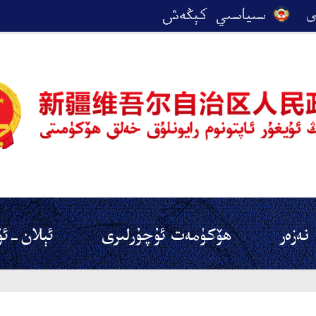
نەزەر
ھۆكۈمەت ئۇچۇرلىرى
ئېلان-ئۇ