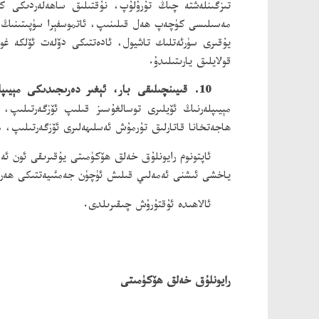
تىزگىنلەشتە چىڭ تۇرۇلۇپ، نۇقتىلىق ساھەلەردىكى 
مەسىلىسى كۈچەپ ھەل قىلىنىپ، ئاتموسفېرا سۈپىتىنىڭ ك
يۇقىرى سۈرئەتلىك تاشيول، ئادەتتىكى دۆلەت ئۆلكە غو
قولايلىق يارىتىلىدۇ.
10. قىيىنچىلىقى بار، ئېغىر دەرىجىدىكى مېيىپلەرنىڭ ئۆيلىرىنى توسالغۇسىز قىلىپ ئۆزگەرتىش تۈرى يولغا قويۇلىدۇ.
مېيىپلەرنىڭ ئۆيلىرى توسالغۇسىز قىلىپ ئۆزگەرتىلىپ، 
ھاجەتخانا قاتارلىق تۇرمۇش ئەسلىھەلىرى ئۆزگەرتىلىپ، 
ئاپتونوم رايونلۇق خەلق ھۆكۈمىتى يۇقىرىقى ئون ئ
ياخشى ئىشنى ئەمەلىي قىلىش ئۈچۈن جەمئىيەتتىكى ھەر سا
ئالاھىدە ئۇقتۇرۇش چىقىرىلدى.
شىنجاڭ 
رايونلۇق خەلق ھۆكۈمىتى