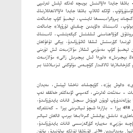
باشقا جايدا داۋالىنىش بويىچە ئەنگە ئېلىش تەرتىپى
تۈرۈلۈپ، ئۆلكە ئاتلاپ باشقا جايدا داۋالانغانلارنىڭ
ىچىك پىروگراممىسىغا تايىنىپ، تېخىمۇ كۆپ جامائەت
بولۇپ، ئاممىنىڭ «ئۆيدىن چىقماي تۇرۇپلا» جامائەت
رونلۇق گۇۋاھنامىنى ئىشلىتىش كېڭەيتىلىپ، ئاممىنىڭ
ئورنىدا كۆرسىتىش ئىشقا ئاشۇرۇلىدۇ. يېڭى تۇغۇلغان
ان تېخىمۇ كۆپ مەمۇرىي ئىشلار مۇلازىمەت ئىش تۈرىنى
تەڭ بېجىرىش» «توردا ئىش بېجىرىش زالى» مۇلازىمەت
رخانىلارغا ئالاقىدار كۆچمەس مۈلۈكنى تىزىملاشتا بىر
ىدى» «قوش يۈز»، كۆپچىلىك ناخشا ئېيتىش، مەيدان
ىيات - سەنئەت ئەترىتى، كەسپىي ئۆمەكلەر خەلققە نەپ
 يۈزلەندۈرۈپ ئويۇن قويۇش سىجىل قانات يايدۇرۇلىدۇ.
«شىچۈ تىياتىرىنى يېزا - كەنتلەرگە كىرگۈزۈش» تۈرى نۇقتىلىق ئالغا سىلجىتىلىپ، پۈتۈن ئاپتونوم رايوندىكى 39 ناھىيە، شەھەردىكى 458 يېزا - بازاردا شىچۈ تىياتىرىنى يېزا - كەنتلەرگە
ھارى» ناملىق يوقىلىش گىردابىغا بېرىپ قالغان تىياتىر
چمە مۇزېي» سەييارە كۆرگەزمىسى قانات يايدۇرۇلىدۇ.
ۋىلايەت، ئوبلاست، شەھەرلەردە تەنتەربىيە باغچىسىدىن ئوننى، ئومۇمىي خەلق بەدەن چېنىقتۇرۇش مەركىزىدىن بىرنى، جەمئىيەت پۇتبول مەيدانىدىن 36نى قۇرۇشقا تۈرتكە بولۇنىدۇ، پۈتۈن