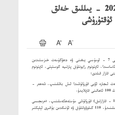
ئاپتونوم رايونلۇق خەلق ھۆكۈمىتىنىڭ ئاپتونوم رايوننىڭ 2023 - يىللىق خەلق
ئۇقتۇرۇشى
پارتىيە 20 - قۇرۇلتىيى روھىنى ئىزچىللاشتۇرۇش، ئەمەلىيلەشتۈرۈش، ئاپتونوم رايونلۇق 10 - نۆۋەتلىك پارتىيە كومىتېتى 7 - ئومۇمىي يىغىنى ۋە «ھۆكۈمەت خىزمىتىدىن
سىدا، ئاپتونوم رايونلۇق پارتىيە كومىتېتى، ئاپتونوم
رە ئۆي، 13 مىڭ يۈرۈش ھۆكۈمەت ئىجارە ئۆيى قۇرۇلۇشىدا ئىش باشلىنىپ، شەھەر -
«كۆمۈرنىڭ ئورنىغا توك ئىشلىتىش» (1 - قارارلىق) قۇرۇلۇشى مۇستەھكەملىنىپ، دەرىجىسى
ئۆستۈرۈلۈپ، «كۆمۈرنىڭ ئورنىغا توك ئىشلىتىش» (2 - قارارلىق) قۇرۇلۇشى بويىچە 279 مىڭ 500 ئائىلىنى ئۆزگەرتىش ۋەزىپىسى تاماملىنىدۇ، 110 كىلوۋولتلۇق ۋە ئۇنىڭدىن يۇقىرى ئېلېكتىر