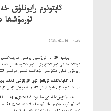
تۇرمۇشىغا 
：ۋاقىت
2023-02-10
دوكلات»تىكى ئورۇنلاشتۇرۇش، ئورۇنلاشتۇرمىلارنى ئەمەل
رايونلۇق خەلق ھۆكۈمىتى مۇھاكىمە قىلىش ئارقىلىق 2023 - يىلى تۆۋەندىكى خەلق تۇرمۇشىغا دائىر ئون ئەمەلىي ئىشنى يولغا قويۇشنى قارار قىلدى:
1. كاپالەتلىك تۇرالغۇ ئۆي قۇرۇلۇشى قانات يايدۇرۇلىدۇ.
بازارلار كەپە ئۆي رايونىدىكى 49 مىڭ يۈرۈش ئۆينى ئۆزگەرتىش، 1152 كونا ئولتۇراق رايوننى ئۆزگەرتىش يولغا قويۇلىدۇ، بۇ، 219 مىڭ 100 ئاھالىنى قاپلايدۇ.
2. «كۆمۈرنىڭ ئورنىغا توك ئىشلىتىش» (2 - قارارلىق) قۇرۇلۇشى ئالغا سىلجىتىلىدۇ.