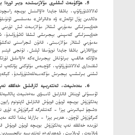
5. ھۆكۈمەت ئىشلىرى مۇلازىمىتىدە «بىر توردا بىرتۇتاش بېجىرىش» «بىر ئىشنى بىرلىشىپ بېجىرىش» چوڭقۇرلاشتۇرۇلىدۇ.
ئەلالاشتۇرۇلۇپ، باشقا جايدا داۋالىنىش بويىچە راسچوت
«ئالدىن پۇل تۆلەش» ۋە «قاتراش» مەسىلىسى ئۈنۈملۈك
خەۋپسىزلىكى مەمۇرىي ئىشلار مۇلازىمەت ئىش تۈرىنى 
خەۋپسىزلىكى كەسپىنى بېجىرىشى ئىشقا ئاشۇرۇلىدۇ. شى
مەمۇرىي ئىشلار مۇلازىمىتى، قانۇن ئىجراسىنى تەكشۈر
بوۋاقلارنى باشقا جايدا نوپۇسقا ئېلىش، تۇنجى قېتىم 
«ئۆلكە ھالقىپ بىرتۇتاش بېجىرىش»كە داۋاملىق تۈرتك
ئىقتىدارى ئەلالاشتۇرۇلۇپ، كۆچمەس مۈلۈكنى يۆتكەپ تىز
ئىشنى بىرلىشىپ بېجىرىش مۇكەممەللەشتۈرۈلىدۇ، كېڭەيت
6. مەدەنىيەت، تەنتەربىيە ئارقىلىق خەلققە نەپ يەتكۈزۈش پائالىيىتى قانات يايدۇرۇلىدۇ.
ئۇسسۇلى ئويناش قاتارلىق ئاممىۋى مەدەنىيەت پائالىيە
يەتكۈزۈش بويىچە ئويۇن قويۇش قاتارلىق ئاپتونوم رايو
كىرگۈزۈش ئۈچۈن، ھەربىر يېزا - بازارغا يىلدا ئالتە مە
تۈرىدە خەلققە نەپ يەتكۈزۈش بويىچە ئويۇن قويۇش قان