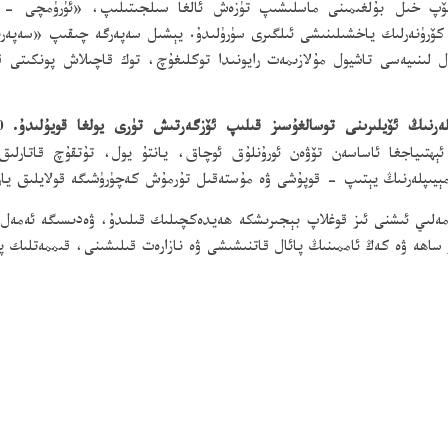
كۆپ خىل بۇلغىمىنى ماسلىشىپ تۈزەش ئالغا سىلجىتىلىپ، «ئۈرۈمچى - س
ۆرۈنەرلىك ياخشىلىنىشى ئىلگىرى سۈرۈلىدۇ. يېشىل سەپەرگە چىقىپ «سەپەرن
ل لىنىيەسى تاشيول مۇلازىمەت رايونىدا توكلىغۇچ، توك قاچىلاش پونكىتى
ئېھتىياجغا ئاساسەن تۆۋەن ئورۇنلۇق ئوچاق، يانتۇ يول، تۇتقۇچ قاتارلىق 
مېيىپلەرنىڭ يېتىپ - قوپۇشى ۋە مۇستەقىل تۇرمۇش كەچۈرۈشىگە قولايلىق يارى
ەمەلىي ئىشنى ئىز قوغلاپ بېجىرىشكە ھەيدەكچىلىك قىلىدۇ، ۋەدىسىگە ئەمەل
ھە ۋە كەڭ ئاممىنىڭ پائال قاتنىشىشى ۋە نازارەت قىلىشىنى، قىممەتلىك پىكى
ئۇيغۇر ئا