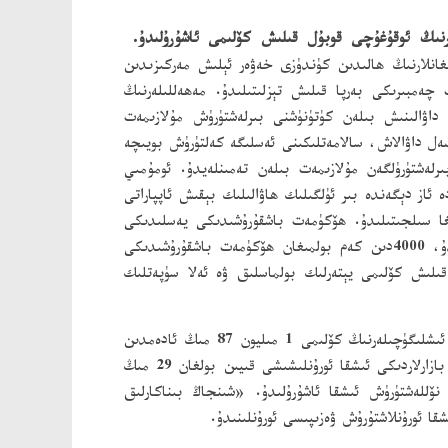
غانلارنىڭ ھالىدىن كۈندۈزى خەۋەر ئېلىش مەركىزىدىن
دە ياشانغانلارنى كۈتۈش مۇلازىمەت چەمبىرىكى بەرپا قىلىش تېزلىتىلىدۇ. مەھەللىلەرنىڭ
 داۋالىنىش بىلەن كۈتۈنۈشنى بىرلەشتۈرۈش مۇلازىمەت
ېسەل داۋالاش، سالامەتلىكىنى ئەسلىگە كەلتۈرۈش بويىچە
ەشتۈرۈلگەن مۇلازىمەت بىلەن تەمىنلەيدۇ. ئومۇمىي
ىتى مەخسۇس ھەرىكىتى قانات يايدۇرۇلۇپ، ％65 ناھىيە (شەھەر، رايون)دە ئاز دېگەندە بىر ئۈلگىلىك ھاۋالىلىك بېقىش ئاپپاراتى
لغا سىلجىتىلىدۇ. ھۆكۈمەت باشقۇرۇشىدىكى يەسلىدىكى
بالىلارنىڭ ئىگىلىگەن نىسبىتى ％50كە يەتمەيدىغان شەھەرلەردە يېڭىدىن بىر تۈركۈم ھۆكۈمەت باشقۇرۇشىدىكى يەسلىلەر قۇرۇلىدۇ، 4000دىن كەم بولمىغان ھۆكۈمەت باشقۇرۇشىدىكى
لىش كۆلىمى يېتەرلىك بولماسلىق ۋە ئەلا سۈپەتلىك
نامراتلىقتىن قۇتۇلغان نوپۇستىكى ئىشلىگۈچىلەرنىڭ كۆلىمى 1 مىليون 87 مىڭ ئادەمدىن
تۆۋەن بولماسلىق ئىشقا ئاشۇرۇلىدۇ. 160 مىڭ ئىشسىز كىشىنىڭ ئىشقا ئورۇنلىشىشىنى ئىشقا ئاشۇرۇش ئىلگىرى سۈرۈلۈپ، شەھەر - بازارلاردىكى ئىشقا ئورۇنلىشىشى قىيىن بولغان 29 مىڭ
 نۆللەشتۈرۈش ئىشقا ئاشۇرۇلىدۇ. «شىنجاڭ بىناكارلىق