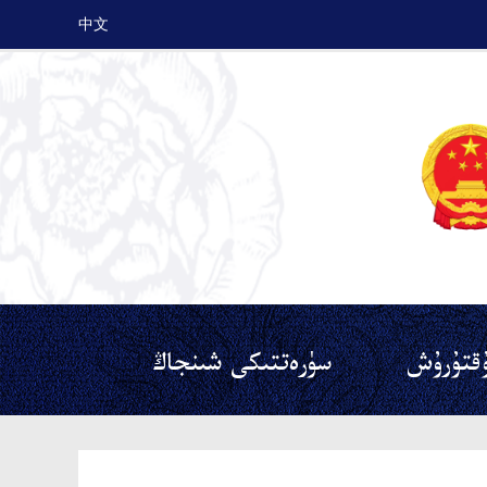
中文
قتۇرۇش
سۈرەتتىكى شىنجاڭ