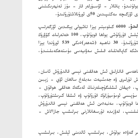
 بولۇنىدۇ. ياشلار - ئۆسمۈرلەر قار - مۇز تەنھەرىكىتىنى
دىن 50ى ئورۇنلاشتۇرۇلىدۇ.
6000 كىلومېتىر يېزا تاشيولى يېڭىدىن ئۆزگەرتىپ
ياسىلىپ، يېزا تاشيولىنى راۋانلاشتۇرۇش سەۋىيەسى يەنىمۇ ئۆستۈرۈلىدۇ. 5000 كىلومېتىر يېزا تاشيولىدا بىخەتەرلىك بويىچە ئالدىنى ئېلىش قۇرۇلۇشى يولغا قويۇلۇپ، 100 خەتەرلىك كۆۋرۈك
ئۆزگەرتىلىدۇ، يېزا تاشيولىنىڭ بىخەتەرلىك كاپالەت سەۋىيەسى يەنىمۇ ئۆستۈرۈلۈپ، خەلق ئاممىسىنىڭ بىخەتەرلىك تۇيغۇسى ئاشۇرۇلىدۇ. 30 ناھىيە (شەھەر)دىكى 539 ئورۇندا يېزا
ىليون 30 مىڭ يېزا ئاھالىسىنى سۇ بىلەن تەمىنلەشكە كاپالەتلىك قىلىش سەۋىيەسى مۇستەھكەملىنىدۇ،
ەسى قاتارلىق ئىش ھەققىنى نېسى قالدۇرۇش ئاسان،
ۇش تۈرلىرى ۋە جەمئىيەت مەبلەغ سالغان ئۆي - زېمىن
ىنىپ، دېھقان ئىشلىگۈچىلەرنىڭ ئەمگەك ھەققى ھوقۇق -
ۇپىسى ئومۇميۈزلۈك قۇرۇلۇپ ۋە ئىشقا كىرىشتۈرۈلۈپ،
غا قويۇلۇپ، مەنبەدىن ئىش ھەققىنى نېسى قالدۇرۇش
قىلىنىپ، لەۋزىدە تۇرمىغانلارنى بىرلىشىپ جازالاش -
ر گەۋدە بولۇش، بىرلىشىپ ئالدىنى ئېلىش، بىرلىشىپ