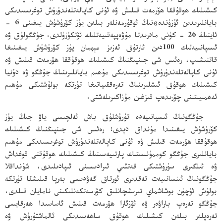
كىشىلىك ھوقۇققا ھۆرمەت قىلىش ۋە ئۇنى كاپالەتلەندۈرۈش توغرىسىدىكى
بايانلىرىدىن ئۈزۈندە»نىڭ ئوقۇرمەنلەر بىلەن يۈز كۆرۈشۈش يىغىنى 6 -
ئاينىڭ 26 - كۈنى مادرىدتا مۇۋەپپەقىيەتلىك ئۆتكۈزۈلدى. جۇڭگولۇق ۋە
ئىسپانىيەلىك 100دىن ئارتۇق ئەزىز مېھمان يۈز كۆرۈشۈش يىغىنىغا
قاتنىشىپ، رەئىس شى جىنپىڭنىڭ كىشىلىك ھوقۇققا ھۆرمەت قىلىش ۋە
ئۇنى كاپالەتلەندۈرۈش توغرىسىدىكى مۇھىم بايانلىرىنىڭ جۇڭگو ۋە دۇنيا
كىشىلىك ھوقۇق ئىشلىرىنىڭ تەرەققىياتىغا تۈرتكە بولۇشتىكى مۇھىم
ئەھمىيىتىنى چۆرىدەپ قىزغىن مۇزاكىرىلەشتى.
جۇڭگونىڭ ئىسپانىيەدە تۇرۇشلۇق باش ئەلچىسى ياۋ جىڭ يۈز
كۆرۈشۈش يىغىنىدا مۇنداق دېدى: رەئىس شى جىنپىڭنىڭ كىشىلىك
ھوقۇققا ھۆرمەت قىلىش ۋە ئۇنى كاپالەتلەندۈرۈش توغرىسىدىكى مۇھىم
بايانلىرى جۇڭگو كوممۇنىستىك پارتىيەسىنىڭ كىشىلىك ھوقۇقنى قوغداش
ۋە ئىلگىرى سۈرۈشتىكى قەتئىي ئىرادىسىنى ئىپادىلىدى، شۇنداقلا
جۇڭگونىڭ ئىنسانىيەت تەقدىرى ئورتاق گەۋدىسى بەرپا قىلىشقا تۈرتكە
بولۇش ئۈچۈن بوشاشماي تىرىشچانلىق كۆرسەتكەنلىكىنى نامايان قىلدى.
جۇڭگو تەرەپ باراۋەر ۋە ئۆزئارا ھۆرمەت قىلىش ئاساسىدا ھەرقايسى
تەرەپلەر بىلەن كىشىلىك ھوقۇق ساھەسىدىكى ئالماشتۇرۇش ۋە