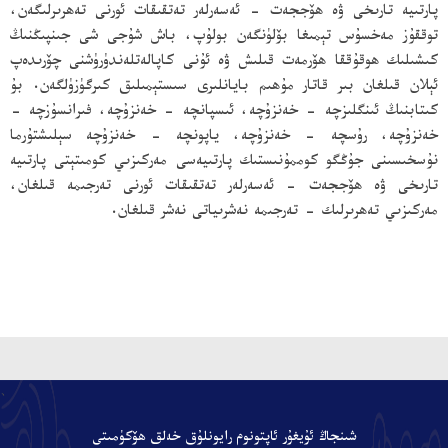
پارتىيە تارىخى ۋە ھۆججەت - ئەسەرلەر تەتقىقات ئورنى تەھرىرلىگەن،
توققۇز مەخسۇس تېمىغا بۆلۈنگەن بولۇپ، باش شۇجى شى جىنپىڭنىڭ
كىشىلىك ھوقۇققا ھۆرمەت قىلىش ۋە ئۇنى كاپالەتلەندۈرۈشنى چۆرىدەپ
ئېلان قىلغان بىر قاتار مۇھىم بايانلىرى سىستېمىلىق كىرگۈزۈلگەن. بۇ
كىتابنىڭ ئىنگلىزچە - خەنزۇچە، ئىسپانچە - خەنزۇچە، فىرانسۇزچە -
خەنزۇچە، رۇسچە - خەنزۇچە، ياپونچە - خەنزۇچە سېلىشتۇرما
نۇسخىسىنى جۇڭگو كوممۇنىستىك پارتىيەسى مەركىزىي كومىتېتى پارتىيە
تارىخى ۋە ھۆججەت - ئەسەرلەر تەتقىقات ئورنى تەرجىمە قىلغان،
مەركىزىي تەھرىرلىك - تەرجىمە نەشرىياتى نەشر قىلغان.
、
شىنجاڭ ئۇيغۇر ئاپتونوم رايونلۇق خەلق ھۆكۈمىتى