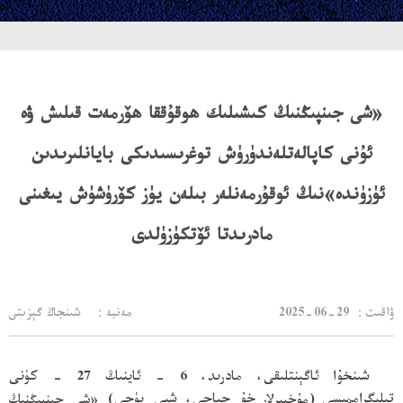
«شى جىنپىڭنىڭ كىشىلىك ھوقۇققا ھۆرمەت قىلىش ۋە
ئۇنى كاپالەتلەندۈرۈش توغرىسىدىكى بايانلىرىدىن
ئۈزۈندە»نىڭ ئوقۇرمەنلەر بىلەن يۈز كۆرۈشۈش يىغىنى
مادرىدتا ئۆتكۈزۈلدى
：ۋاقىت
2025-06-29
مەنبە： شىنجاڭ گېزىتى
شىنخۇا ئاگېنتلىقى، مادرىد، 6 - ئاينىڭ 27 - كۈنى
تېلېگراممىسى
(مۇخبىرلار
خۇ جياچى، شيې يۈجى
) «شى جىنپىڭنىڭ