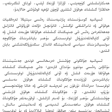
ھەمكارلىشىشنى كۈچەيتىپ، ئۆزئارا ئۆرنەك ئېلىپ، ئورتاق ئىلگىرىلەپ،
خەلقئارا كىشىلىك ھوقۇق ئىشلىرى ئۈچۈن تۆھپە قوشۇشنى خالايدۇ.
ئىسپانىيە كوممۇنىستىك پارتىيەسىنىڭ رەئىسى سېنتېللا تەرەققىيات
ھوقۇقى ۋە نامراتلىقنى تۈگىتىش، قانۇنچىل دۆلەت قۇرۇلۇشى قاتارلىق
جەھەتلەردىن رەئىس شى جىنپىڭنىڭ كىشىلىك ھوقۇققا ھۆرمەت قىلىش ۋە
ئۇنى كاپالەتلەندۈرۈش توغرىسىدىكى مۇھىم بايانلىرىنىڭ جۇڭگوچە
سوتسىيالىزمنىڭ سىياسىي ئەمەلىيىتىگە قانداق سىڭدۈرۈلگەنلىكىنى بايان
قىلدى.
ئىسپانىيە جۇڭگونى چۈشىنىش دەرسخانىسى فوندى جەمئىيىتىنىڭ
مۇئاۋىن رەئىسى مونتورو مۇنداق قارىدى: «شى جىنپىڭنىڭ كىشىلىك
ھوقۇققا ھۆرمەت قىلىش ۋە ئۇنى كاپالەتلەندۈرۈش توغرىسىدىكى
بايانلىرىدىن ئۈزۈندە» جۇڭگونىڭ كىشىلىك ھوقۇق مەسىلىسى
توغرىسىدا
سىرتنىڭ
نۇرغۇن بىر تەرەپلىمە قارىشى ۋە خاتا چۈشەنچىسىنى
بۇزۇپ تاشلىدى، ئۇ، جۇڭگونىڭ كىشىلىك ھوقۇق قارىشىنى
چۈشىنىشتىكى مۇھىم كۆزنەك. بۇ ئەسەر ئارقىلىق، ئوقۇرمەنلەر جۇڭگونىڭ
كىشىلىك ھوقۇق ساھەسىدىكى ئىدىيەسى ۋە ئەمەلىيىتىنى سالماق،
ئېھتىياتچان پوزىتسىيە بىلەن چوڭقۇر تەھلىل قىلالايدۇ ۋە بۇ توغرىسىدا