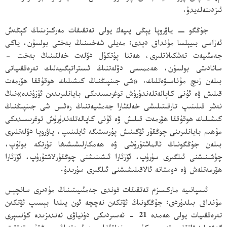
ئىزدىنەلەيدۇ.
جۇڭگو − ياۋروپا يېڭى يىپەك يولى تەتقىقات مەركىزىنىڭ كېڭەش
ئەزاسى بىيېلسا مۇنداق دېدى: مەيلى شەخسنىڭ بەختى بولسۇن، ياكى
جەمئىيەت تەشكىلاتلىرى، ھەتتا پۈتكۈل دۆلەت خەلقىنىڭ بەخت -
سائادىتى بولسۇن، ھەممىسى دۆلەتنىڭ ئىستراتېگىيەلىك تەرەققىياتى
بىلەن زىچ مۇناسىۋەتلىك. «شى جىنپىڭنىڭ كىشىلىك ھوقۇققا ھۆرمەت
قىلىش ۋە ئۇنى كاپالەتلەندۈرۈش توغرىسىدىكى بايانلىرىدىن ئۈزۈندە»نىڭ
نەشر قىلىنىپ تارقىتىلىشى خەلقئارا جەمئىيەتنىڭ رەئىس شى جىنپىڭنىڭ
كىشىلىك ھوقۇققا ھۆرمەت قىلىش ۋە ئۇنى كاپالەتلەندۈرۈش توغرىسىدىكى
مۇھىم بايانلىرىنى چوڭقۇر ئۆگىنىش پۇرسىتىگە ئايلىنىپ، ياۋروپا دۆلەتلىرى
بىلەن جۇڭگونىڭ ئالماشتۇرۇشى ۋە ھەمكارلىشىشىغا تۈرتكە بولۇپ،
چۈشىنىشنى ئىلگىرى سۈرۈپ، ئۆزئارا ئىشىنىشنى چوڭقۇرلاشتۇرۇپ، ئۆزئارا
ھۆرمەتلەش ۋە دوستانە ئالاقىلىشىشنى ئىلگىرى سۈرىدۇ.
ئىسپانىيە ماركسىزم تەتقىقات فوندى جەمئىيىتىنىڭ مۇدىرى سانچېس
مۇنداق بىلدۈردى: جۇڭگونىڭ ئۆتكەن نەچچە ئون يىلدا بېسىپ ئۆتكەن
تەرەققىيات يولى ھەمدە 21 - ئەسىردىكى دۇنياۋى ئەندىزىدە كۈنسېرى