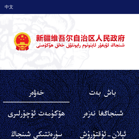
中文
باش بەت
خەۋەر
شىنجاڭغا نەزەر
ھۆكۈمەت ئۇچۇرلىرى
ئېلان-ئۇقتۇرۇش
سۈرەتتىكى شىنجاڭ