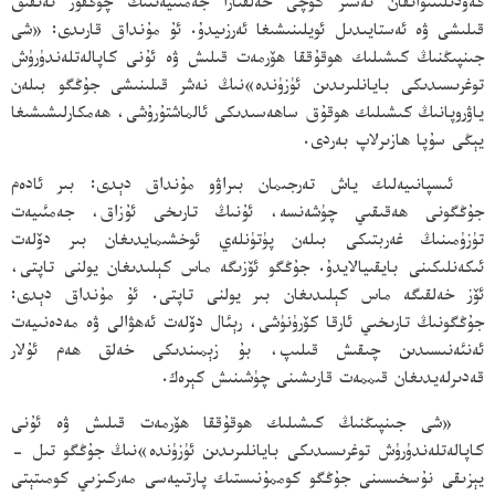
گەۋدىلىنىۋاتقان تەسىر كۈچى خەلقئارا جەمئىيەتنىڭ چوڭقۇر تەتقىق
قىلىشى ۋە ئەستايىدىل ئويلىنىشىغا ئەرزىيدۇ. ئۇ مۇنداق قارىدى: «شى
جىنپىڭنىڭ كىشىلىك ھوقۇققا ھۆرمەت قىلىش ۋە ئۇنى كاپالەتلەندۈرۈش
توغرىسىدىكى بايانلىرىدىن ئۈزۈندە»نىڭ نەشر قىلىنىشى جۇڭگو بىلەن
ياۋروپانىڭ كىشىلىك ھوقۇق ساھەسىدىكى ئالماشتۇرۇشى، ھەمكارلىشىشىغا
يېڭى سۇپا ھازىرلاپ بەردى.
ئىسپانىيەلىك ياش تەرجىمان بىراۋو مۇنداق دېدى: بىر ئادەم
جۇڭگونى ھەقىقىي چۈشەنسە، ئۇنىڭ تارىخى ئۇزاق، جەمئىيەت
تۈزۈمىنىڭ غەربتىكى بىلەن پۈتۈنلەي ئوخشىمايدىغان بىر دۆلەت
ئىكەنلىكىنى بايقىيالايدۇ. جۇڭگو ئۆزىگە ماس كېلىدىغان يولنى تاپتى،
ئۆز خەلقىگە ماس كېلىدىغان بىر يولنى تاپتى. ئۇ مۇنداق دېدى:
جۇڭگونىڭ تارىخىي ئارقا كۆرۈنۈشى، رېئال دۆلەت ئەھۋالى ۋە مەدەنىيەت
ئەنئەنىسىدىن چىقىش قىلىپ، بۇ زېمىندىكى خەلق ھەم ئۇلار
قەدىرلەيدىغان قىممەت قارىشىنى چۈشىنىش كېرەك.
«شى جىنپىڭنىڭ كىشىلىك ھوقۇققا ھۆرمەت قىلىش ۋە ئۇنى
كاپالەتلەندۈرۈش توغرىسىدىكى بايانلىرىدىن ئۈزۈندە»نىڭ جۇڭگو تىل -
يېزىقى نۇسخىسىنى جۇڭگو كوممۇنىستىك پارتىيەسى مەركىزىي كومىتېتى