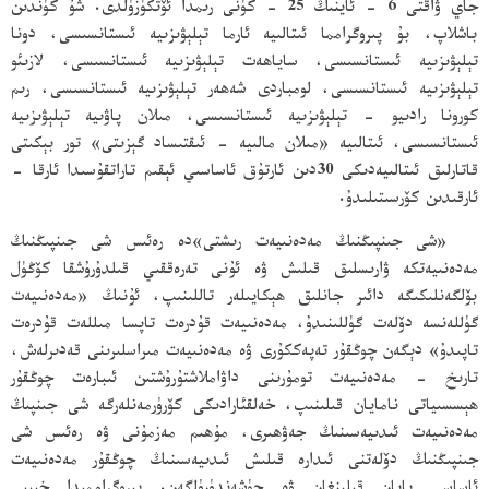
جاي ۋاقتى 6 - ئاينىڭ 25 - كۈنى رىمدا ئۆتكۈزۈلدى. شۇ كۈندىن
باشلاپ، بۇ پىروگرامما ئىتالىيە ئارما تېلېۋىزىيە ئىستانسىسى، دونا
تېلېۋىزىيە ئىستانسىسى، ساياھەت تېلېۋىزىيە ئىستانسىسى، لازىئو
تېلېۋىزىيە ئىستانسىسى، لومباردى شەھەر تېلېۋىزىيە ئىستانسىسى، رىم
كورونا رادىيو - تېلېۋىزىيە ئىستانسىسى، مىلان پاۋىيە تېلېۋىزىيە
ئىستانسىسى، ئىتالىيە «مىلان مالىيە - ئىقتىساد گېزىتى» تور بېكىتى
قاتارلىق ئىتالىيەدىكى 30دىن ئارتۇق ئاساسىي ئېقىم تاراتقۇسىدا ئارقا -
ئارقىدىن كۆرسىتىلىدۇ.
«شى جىنپىڭنىڭ مەدەنىيەت رىشتى»دە رەئىس شى جىنپىڭنىڭ
مەدەنىيەتكە ۋارىسلىق قىلىش ۋە ئۇنى تەرەققىي قىلدۇرۇشقا كۆڭۈل
بۆلگەنلىكىگە دائىر جانلىق ھېكايىلەر تاللىنىپ، ئۇنىڭ «مەدەنىيەت
گۈللەنسە دۆلەت گۈللىنىدۇ، مەدەنىيەت قۇدرەت تاپسا مىللەت قۇدرەت
تاپىدۇ» دېگەن چوڭقۇر تەپەككۇرى ۋە مەدەنىيەت مىراسلىرىنى قەدىرلەش،
تارىخ - مەدەنىيەت تومۇرىنى داۋاملاشتۇرۇشتىن ئىبارەت چوڭقۇر
ھېسسىياتى نامايان قىلىنىپ، خەلقئارادىكى كۆرۈرمەنلەرگە شى جىنپىڭ
مەدەنىيەت ئىدىيەسىنىڭ جەۋھىرى، مۇھىم مەزمۇنى ۋە رەئىس شى
جىنپىڭنىڭ دۆلەتنى ئىدارە قىلىش ئىدىيەسىنىڭ چوڭقۇر مەدەنىيەت