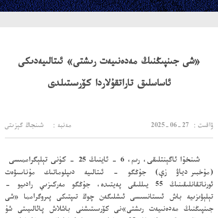
«شى جىنپىڭنىڭ مەدەنىيەت رىشتى» ئىتالىيەدىكى
ئاساسلىق تاراتقۇلاردا كۆرسىتىلدى
：ۋاقىت
2025-06-27
مەنبە： شىنجاڭ گېزىتى
شىنخۇا ئاگېنتلىقى، رىم، 6 - ئاينىڭ 25 - كۈنى تېلېگراممىسى
(مۇخبىر
دياۋ زې
) جۇڭگو - ئىتالىيە دىپلوماتىك مۇناسىۋەت
ئورناتقانلىقىنىڭ 55 يىللىقى پەيتىدە، جۇڭگو مەركىزىي رادىيو -
تېلېۋىزىيە باش ئىستانسىسى ئىشلىگەن چوڭ تىپتىكى پىروگرامما «شى
جىنپىڭنىڭ مەدەنىيەت رىشتى»نى كۆرسىتىشنى باشلاش پائالىيىتى شۇ