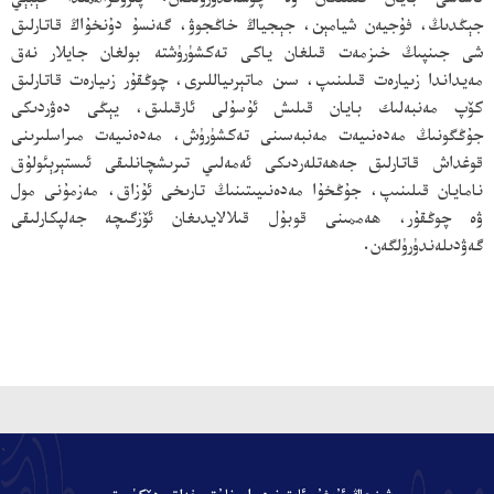
ئاساسى بايان قىلىنغان ۋە چۈشەندۈرۈلگەن. پىروگراممىدا خېبېي
جېڭدىڭ، فۇجيەن شيامېن، جېجياڭ خاڭجوۋ، گەنسۇ دۇنخۇاڭ قاتارلىق
شى جىنپىڭ خىزمەت قىلغان ياكى تەكشۈرۈشتە بولغان جايلار نەق
مەيداندا زىيارەت قىلىنىپ، سىن ماتېرىياللىرى، چوڭقۇر زىيارەت قاتارلىق
كۆپ مەنبەلىك بايان قىلىش ئۇسۇلى ئارقىلىق، يېڭى دەۋردىكى
جۇڭگونىڭ مەدەنىيەت مەنبەسىنى تەكشۈرۈش، مەدەنىيەت مىراسلىرىنى
قوغداش قاتارلىق جەھەتلەردىكى ئەمەلىي تىرىشچانلىقى ئىستېرېئولۇق
نامايان قىلىنىپ، جۇڭخۇا مەدەنىيىتىنىڭ تارىخى ئۇزاق، مەزمۇنى مول
ۋە چوڭقۇر، ھەممىنى قوبۇل قىلالايدىغان ئۆزگىچە جەلپكارلىقى
گەۋدىلەندۈرۈلگەن.
、