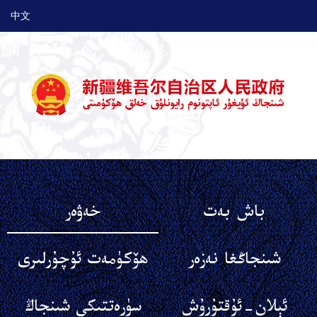
中文
باش بەت
خەۋەر
شىنجاڭغا نەزەر
ھۆكۈمەت ئۇچۇرلىرى
ئېلان-ئۇقتۇرۇش
سۈرەتتىكى شىنجاڭ