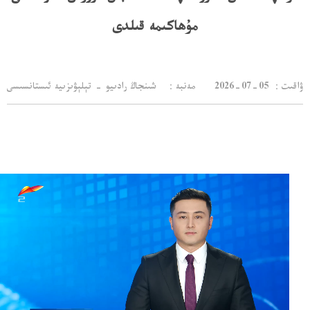
مۇھاكىمە قىلدى
：ۋاقىت
2026-07-05
مەنبە： شىنجاڭ رادىيو - تېلېۋىزىيە ئىستانسىسى