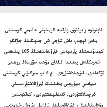
ئاپتونوم رايونلۇق پارتىيە كومىتېتى دائىمىي كومىتېتى
يىغىن ئېچىپ باش شۇجى شى جىنپىڭنىڭ جۇڭگو
كوممۇنىستىك پارتىيەسى قۇرۇلغانلىقىنىڭ 105 يىللىقىنى
تەبرىكلەش يىغىنىدا قىلغان مۇھىم سۆزىنىڭ روھىنى
ئۆگەندى، ئىزچىللاشتۇردى، ج ك پ مەركىزىي كومىتېتى
سىياسىي بىيۇروسى يىغىنىنىڭ ئورۇنلاشتۇرمىسىنى
ئىزچىللاشتۇردى، ئەمەلىيلەشتۈردى، كەلكۈندىن
مۇداپىئەلىنىش، قۇرغاقچىلىققا تاقابىل تۇرۇش خىزمىتىنى