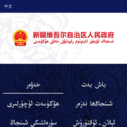
中文
باش بەت
خەۋەر
شىنجاڭغا نەزەر
ھۆكۈمەت ئۇچۇرلىرى
ئېلان-ئۇقتۇرۇش
سۈرەتتىكى شىنجاڭ