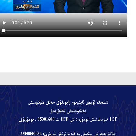
、
شىنجاڭ ئۇيغۇر ئاپتونوم رايونلۇق خەلق ھۆكۈمىتى
بەنگۇڭتىڭى باشقۇرىدۇ
ICP تىزىملىنىش نومۇرى: ش ICP ت 05001680-نومۇرلۇق
ھۆكۈمەت تور بېكىتى پەرقلەندۈرۈش نومۇرى: 6500000034