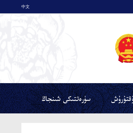
中文
قتۇرۇش
سۈرەتتىكى شىنجاڭ