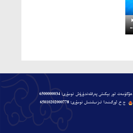
ھۆكۈمەت تور بېكىتى پەرقلەندۈرۈش نومۇرى: 6500000034
ج خ ئورگىنىدا تىزىملىنىش نومۇرى: 65010202000778