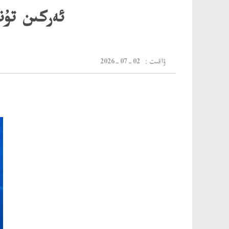
ئەركىن تۇنىياز 1-ئىيۇل ھارپىسىدا يوق
：ۋاقىت
2026-07-02