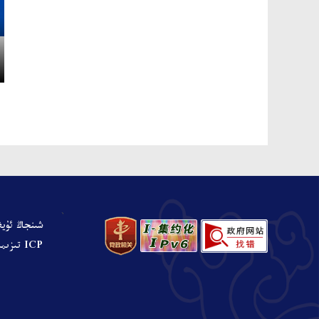
、
شىنجاڭ ئۇيغ
ICP تىزىملىنىش نومۇرى: ش ICP ت 05001680-نومۇرلۇق