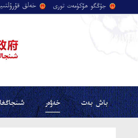
باش بەت
خەۋەر
شىنجاڭغا 