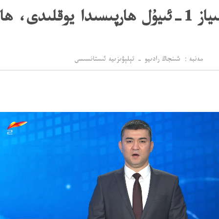
لىدى، ھال سورىدى
مەنبە： شىنجاڭ رادىيو - تېلېۋىزىيە ئىستانسىسى