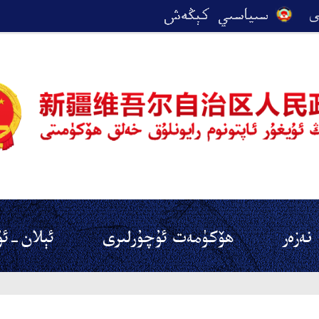
نەزەر
ھۆكۈمەت ئۇچۇرلىرى
ئېلان-ئۇ