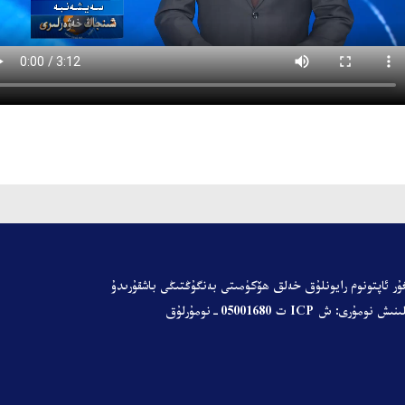
ۇر ئاپتونوم رايونلۇق خەلق ھۆكۈمىتى
بەنگۇڭتىڭى باشقۇرىدۇ