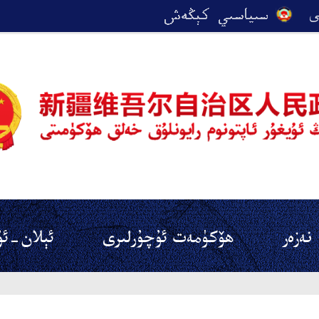
نەزەر
ھۆكۈمەت ئۇچۇرلىرى
ئېلان-ئۇ