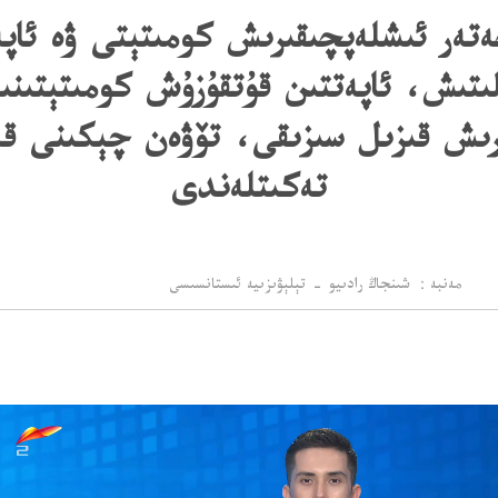
خەتەر ئىشلەپچىقىرىش كومىتېتى ۋە ئاپە
لىتىش، ئاپەتتىن قۇتقۇزۇش كومىتېتىنى
ىرىش قىزىل سىزىقى، تۆۋەن چېكىنى ق
تەكىتلەندى
مەنبە： شىنجاڭ رادىيو - تېلېۋىزىيە ئىستانسىسى