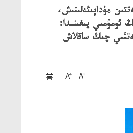
تتىن مۇداپىئەلىنىش،
ڭ ئومۇمىي يىغىنىدا:
ەتئىي چىڭ ساقلاش