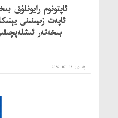
ئاپتونوم رايونلۇق بى
ئاپەت زىيىنىنى يېنىك
بىخەتەر ئىشلەپچىق
：ۋاقىت
2026-07-03