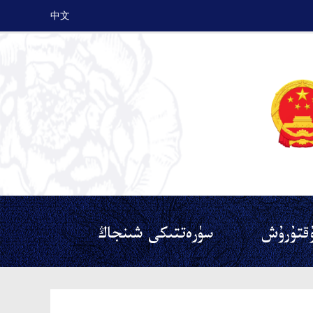
中文
قتۇرۇش
سۈرەتتىكى شىنجاڭ