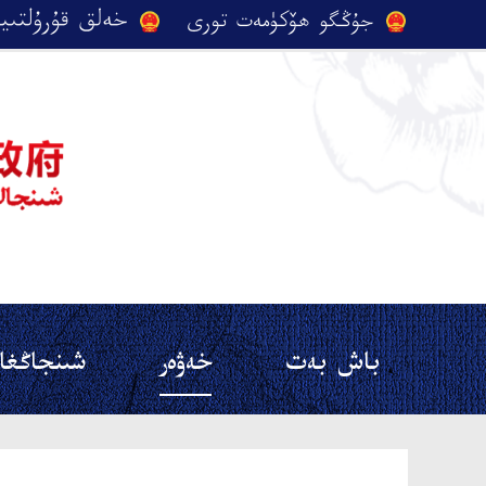
باش بەت
خەۋەر
شىنجاڭغا 