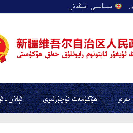
نەزەر
ھۆكۈمەت ئۇچۇرلىرى
ئېلان-ئۇ