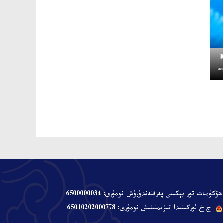
ھۆكۈمەت تور بېكىتى پەرقلەندۈرۈش نومۇرى: 6500000034
ج خ ئورگىنىدا تىزىملىنىش نومۇرى: 65010202000778