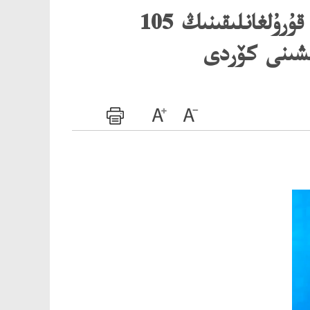
ئاپتونوم رايون رەھبەرلىرى جۇڭگو كوممۇنىستىك پارتىيەسى قۇرۇلغانلىقىنىڭ 105
ىشىنى كۆردى