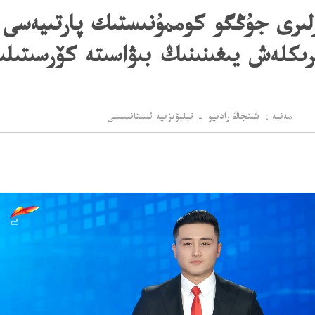
برىكلەش يىغىنىنىڭ بىۋاسىتە كۆرسىتىل
مەنبە： شىنجاڭ رادىيو - تېلېۋىزىيە ئىستانسىسى