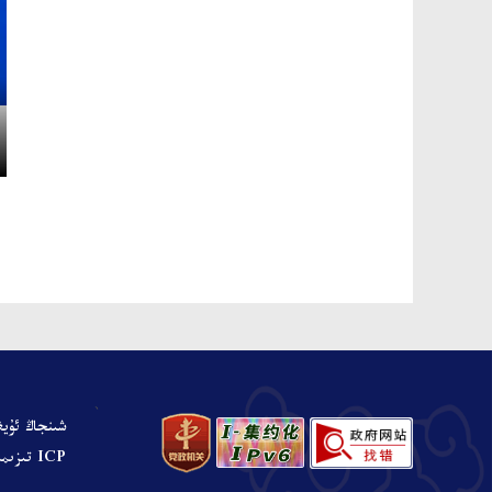
、
شىنجاڭ ئۇيغ
ICP تىزىملىنىش نومۇرى: ش ICP ت 05001680-نومۇرلۇق