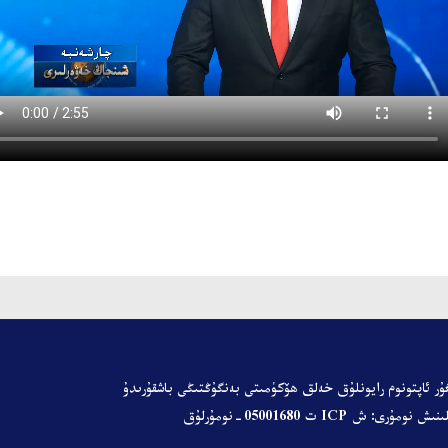
ۇر ئاپتونوم رايونلۇق خەلق ھۆكۈمىتى
بەنگۇڭتىڭى باشقۇرىدۇ