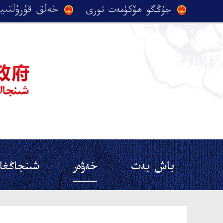
باش بەت
خەۋەر
شىنجاڭغا 