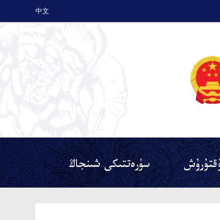
中文
قتۇرۇش
سۈرەتتىكى شىنجاڭ