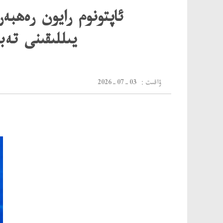
يىللىقىنى تە
：ۋاقىت
2026-07-03