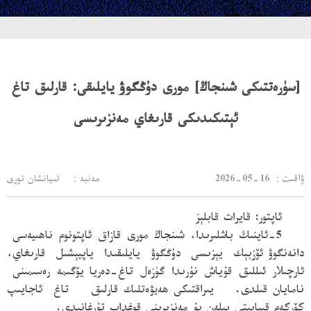
[سۈرەتتىكى شىنجاڭ] مورى دۇڭگوۋ يايلىقى: قارلىق تاغ
ئېتىكىدىكى قارىغاي مەنزىرىسى
：ۋاقىت
2026-05-16
مەنبە： تىيانشان تورى
ئاپتور: قايرات قابلېز
5-ئاينىڭ باشلىرىدا، شىنجاڭ مورى قازاق ئاپتونوم ناھىيەسى
دانەنگوۋ
ئۆزبېك يېزىسى دۇڭگوۋ يايلىقىدا ياپيېشىل قارىغاي،
ئارچىلار ئىللىق قۇياش نۇرىدا گۈزەل تاغ-دەريا
يۆگىمە رەسىمىنى
نامايان
قىلدى. يىراقتىكى
قارلىق تاغ
ئاجايىپ
ھەيۋەتلىك
كۆركەم قىياپىتى بىلەن بۇ مەنزىرىنى قوغداپ تۇرغانىدى.