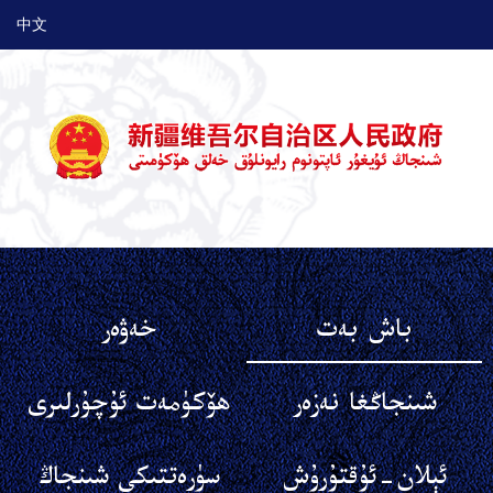
中文
باش بەت
خەۋەر
شىنجاڭغا نەزەر
ھۆكۈمەت ئۇچۇرلىرى
ئېلان-ئۇقتۇرۇش
سۈرەتتىكى شىنجاڭ