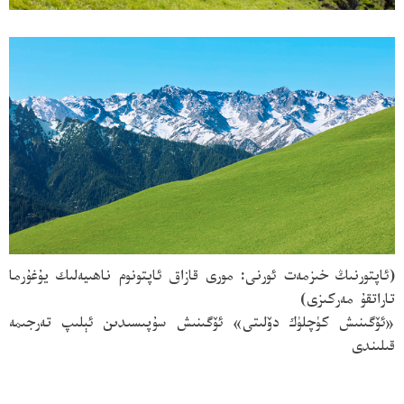
(ئاپتورنىڭ خىزمەت ئورنى: مورى قازاق ئاپتونوم ناھىيەلىك يۇغۇرما
تاراتقۇ مەركىزى)
«
ئۆگىنىش كۈچلۈك دۆلىتى
» ئۆگىنىش سۇپىسىدىن ئېلىپ تەرجىمە
قىلىندى