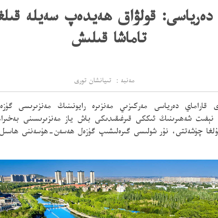
 دەرياسى: قولۋاق ھەيدەپ سەيلە قىلغ
تاماشا قىلىش
مەنبە： تىيانشان تورى
 شەھىرى قاراماي دەرياسى مەركىزىي مەنزىرە رايونىنىڭ مەنزىرىسى گ
 نېفىت شەھىرىنىڭ ئىككى قىرغىقىدىكى باش ياز مەنزىرىسىنى بەخىراما
ۇلغا چۈشەتتى، نۇر شولىسى
گىرەلىشىپ گۈزەل ھەسەن-ھۈسەننى ھاسىل ق