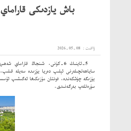
باش يازدىكى قاراماي
：ۋاقىت
2026-05-08
5-ئاينىڭ 6-كۈنى، شىنجاڭ قاراماي
ساياھەتچىلەرنى ئېلىپ دەريا يۈزىدە سەيلە قىلىپ،
يۈزىگە چۈشكەندە، فونتان مۇزىكىغا ئەگىشىپ ئۇسس
سۈرەتلەپ بەرگەنىدى.