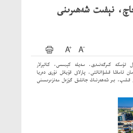
اچ، نېفىت شەھىرىنى
ۈزەل تۈسكە كىرگەنىدى. سەيلە كېمىسى، كاتېرلار
ن تاماشا قىلىۋاتاتتى. پارلاق قۇياش نۇرى دەريا
ىلىپ، بىر شەھەرنىڭ جانلىق گۈزەل مەنزىرىسىنى