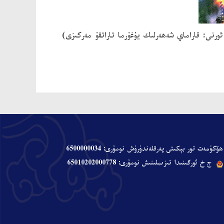
ورنى: قاراماي شەھەرلىك يۇغۇرما تاراتقۇ مەركىزى)
ھۆكۈمەت تور بېكىتى پەرقلەندۈرۈش نومۇرى: 6500000034
ج خ ئورگىنىدا تىزىملىنىش نومۇرى: 65010202000778