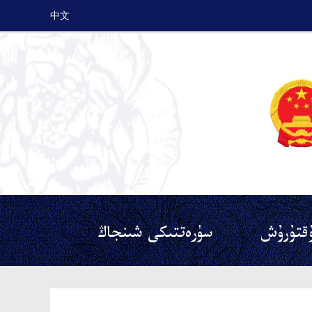
中文
قتۇرۇش
سۈرەتتىكى شىنجاڭ