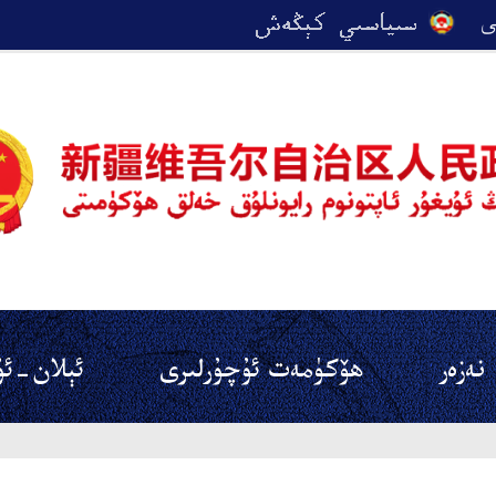
نەزەر
ھۆكۈمەت ئۇچۇرلىرى
ئېلان-ئۇ