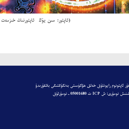
(ئاپتور:
مىن يۇڭ
ئاپتورنىڭ خىزمەت ئ
ۇر ئاپتونوم رايونلۇق خەلق ھۆكۈمىتى
بەنگۇڭتىڭى باشقۇرىدۇ