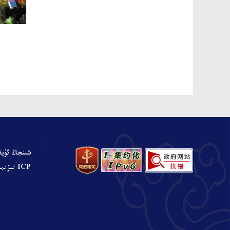
、
شىنجاڭ ئۇيغ
ICP تىزىملىنىش نومۇرى: ش ICP ت 05001680-نومۇرلۇق