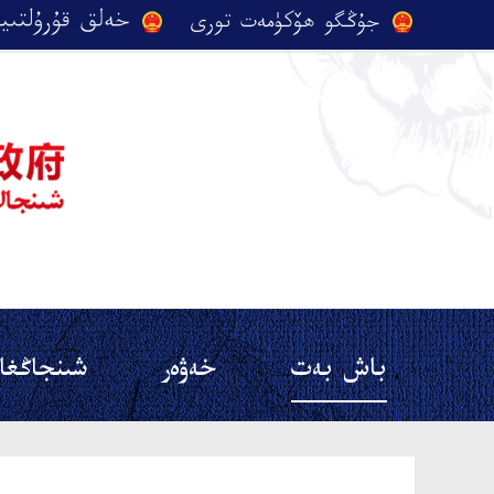
باش بەت
خەۋەر
شىنجاڭغا 