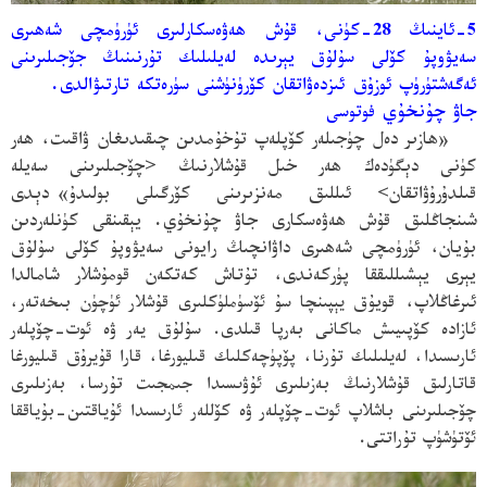
5-ئاينىڭ 28-كۈنى، قۇش ھەۋەسكارلىرى ئۈرۈمچى شەھىرى
سەيۋوپۇ كۆلى سۇلۇق يېرىدە لەيلىلىك تۇرنىنىڭ جۆجىلىرىنى
ئەگەشتۈرۈپ ئوزۇق
ئىزدەۋاتقان كۆرۈنۈشنى سۈرەتكە تارتىۋالدى.
جاۋ چۇنخۇي
فوتوسى
«ھازىر دەل چۈجىلەر كۆپلەپ تۇخۇمدىن چىقىدىغان ۋاقىت، ھەر
كۈنى دېگۈدەك ھەر خىل قۇشلارنىڭ <چۆجىلىرىنى سەيلە
قىلدۇرۇۋاتقان> ئىللىق مەنزىرىنى كۆرگىلى بولىدۇ»
دېدى
شىنجاڭلىق قۇش ھەۋەسكارى جاۋ چۇنخۇي. يېقىنقى كۈنلەردىن
بۇيان، ئۈرۈمچى شەھىرى داۋانچىڭ رايونى سەيۋوپۇ كۆلى سۇلۇق
يېرى يېشىللىققا پۈركەندى، تۇتاش كەتكەن قومۇشلار شامالدا
ئىرغاڭلاپ، قويۇق
يېپىنچا
سۇ ئۆسۈملۈكلىرى قۇشلار ئۈچۈن بىخەتەر،
ئازادە كۆپىيىش ماكانى بەرپا قىلدى. سۇلۇق يەر ۋە ئوت-چۆپلەر
ئارىسىدا، لەيلىلىك تۇرنا، پۆپۈچەكلىك قىليورغا، قارا قۇيرۇق قىليورغا
قاتارلىق قۇشلارنىڭ بەزىلىرى ئۇۋىسىدا جىمجىت تۇرسا، بەزىلىرى
چۆجىلىرىنى باشلاپ ئوت-چۆپلەر ۋە كۆللەر ئارىسىدا ئۇياقتىن-بۇياققا
ئۆتۈشۈپ تۇراتتى.