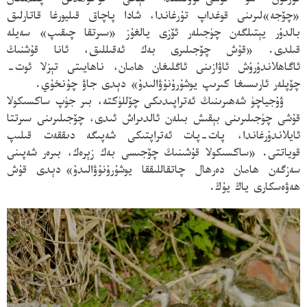
نۇرغۇن سۇ قۇشى
ئۇۋىسىدا تېخى تۇخۇمدىن چىقمىغان
«چۆجە»لىرىنى قوغداپ تۇرغاندا، شادا پاچاق قىليورغا قاتارلىق
بالدۇر يېتىلگەن چۈجىلەر ئۆزى يالغۇز «سىرتقا چىقىپ» سەيلە
قىلدى. «قۇش چۆجىلىرى بەك ئەقىللىق، ئانا قۇشنىڭ
ئاگاھلاندۇرۇش ئاۋازىنى ئاڭلىغان ھامان، ناھايىتى تېزلا ئوت-
چۆپلەر ئارىسىغا كىرىپ يوشۇرۇنۇۋالىدۇ»
دېدى جاۋ چۇنخۇي.
ۋۇجياچۈ شەھىرىنىڭ ئەتراپىدىكى چۆللۈكتە، بىر جۈپ ساكسىكولا
قۇشى چۈجىلىرىنى بېقىش بىلەن ئالدىراش ئىدى، چۆجىلىرىنى سىرتتا
ئايلاندۇرغاندا، پات-پات ئەتراپتىكى شەپىگە دىققەت قىلىپ
قوياتتى. «ساكسىكولا قۇشىنىڭ چۆجىسى بەك زېرەك، بىرەر شەپىنى
سەزگەن ھامان دەرھال چاتقاللىققا يوشۇرۇنۇۋالىدۇ»
دېدى قۇش
ھەۋەسكارى ياڭ يۇڭ.