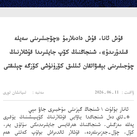
قۇش ئانا، قۇش دادىلارمۇ «چۆجىلىرىنى سەيلە
قىلدۇرىدۇ»، شىنجاڭنىڭ كۆپ جايلىرىدا قۇشلارنىڭ
چۈجىلىرىنى بېقىۋاتقان ئىللىق كۆرۈنۈشى كۆزگە چېلىقتى
：ۋاقىت
2026-06-11
مەنبە： تىيانشان تورى
ئانار بۇلۇت \ شىنجاڭ گېزىتى مۇخبىرى جاۋ مېي
6-ئاي
دەل شىنجاڭدا ياۋايى قۇشلارنىڭ كۆپىيىشىنىڭ يۇقىرى
پەللە مەزگىلى. شىنجاڭنىڭ ھەرقايسى جايلىرىدىكى سۇلۇق يەر،
كۆل، چۆل-جەزىرىلەردە، قۇشلار ئالدىراش بولۇپ كەتتى ھەم