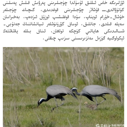
ئۆزلىرىگە خاس ئىللىق ئۇسۇلدا چۈجىلىرىنى پەرۋىش قىلىش پەسلىنى
كۈتۈۋالدى
−
قۇشلار چۆجىلىرىنى قوغدىدى، كىچىك چۈجىلەر
خۇشال-خۇرام ئويناپ، سۇدا قوغلىشىپ ئوزۇق
ئىزدەپ، بەخىرامان
سەيلە قىلدى. جانلىق، ئوماق كۆرۈنۈشلەر تىيانشاننىڭ جەنۇبى-
شىمالىدىكى ھاياتىي كۈچكە تولغان، ئىناق بىللە ياشاشتەك
ئېكولوگىيە گۈزەل مەنزىرىسىنى سىزىپ چىقتى.