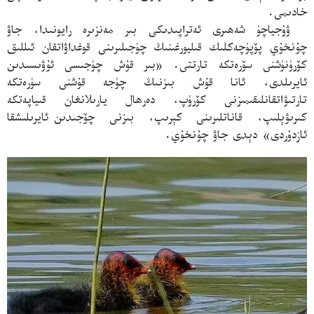
خادىمى.
ۋۇجياچۈ شەھىرى ئەتراپىدىكى بىر مەنزىرە رايونىدا، جاۋ
چۇنخۇي پۆپۈچەكلىك قىليورغىنىڭ چۈجىلىرىنى قوغداۋاتقان ئىللىق
كۆرۈنۈشنى سۆرەتكە تارتتى. «بىر قۇش چۈجىسى ئۇۋىسىدىن
ئايرىلدى، ئانا قۇش بىزنىڭ چۈجە قۇشنى سۈرەتكە
تارتىۋاتقانلىقىمىزنى كۆرۈپ، دەرھال يارىلانغان قىياپەتكە
كىرىۋېلىپ، قاناتلىرىنى كېرىپ، بىزنى چۆجىدىن
ئايرىلىشقا
ئازدۇردى»
دېدى جاۋ چۇنخۇي.