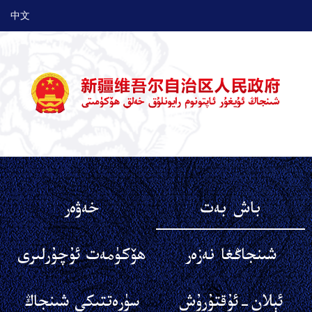
中文
باش بەت
خەۋەر
شىنجاڭغا نەزەر
ھۆكۈمەت ئۇچۇرلىرى
ئېلان-ئۇقتۇرۇش
سۈرەتتىكى شىنجاڭ