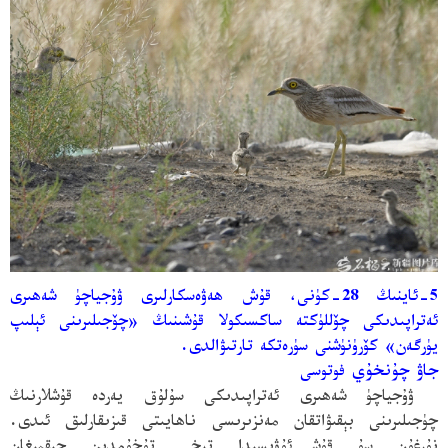
5-ئاينىڭ 28-كۈنى، قۇش ھەۋەسكارلىرى ۋۇجياچۈ شەھىرى
ئەتراپىدىكى چۆللۈكتە ساكسىكولا قۇشىنىڭ «چۆجىلىرىنى ئېلىپ
يۈرگەن» كۆرۈنۈشنى سۈرەتكە تارتىۋالدى.
جاۋ چۇنخۇي
فوتوسى
ۋۇجياچۈ شەھىرى ئەتراپىدىكى سۇلۇق يەردە قۇشلارنىڭ
چۈجىلىرىنى بېقىۋاتقان مەنزىرىسى ناھايىتى قىزىقارلىق ئىدى.