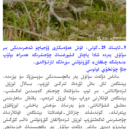
5-ئاينىڭ 25-كۈنى، قۇش ھەۋەسكارى ۋۇجياچۈ شەھىرىدىكى بىر
سۇلۇق يەردە شادا پاچاق قىليورغىنىڭ چۆجىلىرىگە ھەمراھ بولۇپ
«سەيلىگە چىققان» كۆرۈنۈشنى سۈرەتكە تارتىۋالدى.
جاۋ چۇنخۇي
فوتوسى
ماناس دۆلەت
سۇلۇق يەر باغچىسىدىكى سۈپسۈزۈك سۇ يۈزىدە،
يېتىلگەن ئاق باش ئۆردەك ئەركىن ئۈزۈپ، بىمالال ئوزۇق
ئىزدەۋاتاتتى، بىر توپ مامۇقتەك چۈجىلەر كەينىدىن ئەگىشىپ،
يېتىلگەن قۇشلارنى دوراپ سۇدا ئوزۇق
ئىزدەپ، ياشاش ماھارىتىنى
مەشىق قىلىۋاتاتتى.
«بۇ يەرنىڭ مۇھىتى ياخشى، ئوزۇقلۇق
يېتەرلىك، كۈندىلىك چارلاش-قوغداشتا يېتىلگەن قۇشلارنىڭ
چۆجىلىرىنى ئەگەشتۈرۈپ ئوزۇق
ئىزدەۋاتقان كۆرۈنۈشنى دائىم كۆرگىلى
بولىدۇ»
دېدى ماناس دۆلەت
سۇلۇق يەر باغچىسىنىڭ خىزمەتچى