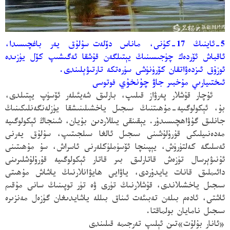
5-ئاينىڭ 17-كۈنى، ماناس دۆلەت
سۇلۇق يەر باغچىسىدا،
ئاقباش ئۆردەك چۈجىسىنىڭ يېتىلگەن قۇشقا ئەگىشىپ كۆل يۈزىدە
ئوزۇق
ئىزدەۋاتقان كۆرۈنۈشى
سۈرەتكە تارتىۋېلىندى.
ئىختىيارىي مۇخبىر
جاۋ چۇنخۇي
فوتوسى
ئۇچار قۇشلار پەرۋاز قىلىپ، بارلىق شەيئىلەر ئۆسۈپ يېتىلدى،
بۇ، ئېكولوگىيە-مۇھىتنىڭ سىجىل ياخشىلىنىشقا يۈزلەنگەنلىكىنىڭ
جانلىق گۇۋاھچىسىدۇر. يېقىنقى يىللاردىن بۇيان، شىنجاڭ ئېكولوگىيە
مەدەنىيلىكى قۇرۇلۇشىنى سىجىل ئالغا سىلجىتىپ، سۇلۇق يەرنى
ئەسلىگە كەلتۈرۈش، يېپىنچا ئۆسۈملۈكلەرنى ئاسراش، سۇ مۇھىتىنى
ئۇنىۋېرسال تۈزەش قاتارلىق بىر قاتار ئېكولوگىيە قۇرۇلۇشلىرىنى
دائىملىق قانات يايدۇردى، ياۋايى ھايۋانلارنىڭ ياشاش مۇھىتى
سىجىل ياخشىلاندى، قۇشلارنىڭ تۈرى ۋە تۈر توپىنىڭ سانى مۇقىم
ئاشتى، ئادەم بىلەن تەبىئەت ئىناق بىللە ياشايدىغان گۈزەل مەنزىرە
سىجىل نامايان بولماقتا.
«ئانار بۇلۇت»تىن ئېلىپ تەرجىمە قىلىندى