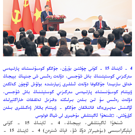
4 - ئاينىڭ 15 - كۈنى چۈشتىن بۇرۇن، جۇڭگو كوممۇنىستىك پارتىيەسى
مەركىزىي كومىتېتىنىڭ باش شۇجىسى، دۆلەت رەئىسى شى جىنپىڭ بېيجىڭ
خەلق سارىيىدا جۇڭگوغا دۆلەت ئىشلىرى زىيارىتىدە بولۇش ئۈچۈن كەلگەن
ۋيېتنام كوممۇنىستىك پارتىيەسى مەركىزىي كومىتېتىنىڭ باش شۇجىسى،
دۆلەت رەئىسى سۇ لىن بىلەن بىرلىكتە «قىزىل تەتقىقات خاراكتېرلىك
ئۆگىنىش سەپىرى»گە قاتناشقان جۇڭگو - ۋيېتنام ياشلار ۋەكىللىرى بىلەن
كۆرۈشتى.
□
شىنخۇا ئاگېنتلىقى مۇخبىرى لى شياڭ فوتوسى
شىنخۇا ئاگېنتلىقى، بېيجىڭ، 4 - ئاينىڭ 15 - كۈنى
تېلېگراممىسى
(مۇخبىرلار
دۇڭ شۆ، فېڭ شىنرەن
) 4 - ئاينىڭ 15 -