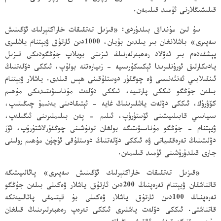
قىلىشىڭلارنى ئۈمىد قىلىمەن.
سۇ لىن مۇنداق بىلدۈردى: «قىزىل تەتقىقات خاراكتېرلىك ئۆگىنىش
سەپىرى» باشلانغان بىر يىلدىن بۇيان، 1000دىن ئارتۇق ۋيېتنام ياشلىرى
پېشقەدەم بىر ئەۋلاد رەھبەرلەرنىڭ ئىزىنى بويلاپ جۇڭگودىكى قىزىل
يادىكارلىق ئورۇنلىرىدا ئېكسكۇرسىيە - زىيارەتتە بولۇپ، ئىككى دۆلەتنىڭ
ئىنقىلابىي ئەنئەنىسى ۋە چوڭقۇر دوستلۇقىنى ھېس قىلدى. ياشلار ۋيېتنام
بىلەن جۇڭگو ئىككى پارتىيە، ئىككى دۆلەت مۇناسىۋىتىدىكى مۇھىم
كۆۋرۈك، ئىككى دۆلەت ياشلىرىنىڭ غايە - ئېتىقادىنى يەنىمۇ چىڭىتىپ،
سىياسىي قابىلىيىتىنى ئۆستۈرۈپ، ئىلىم - پەن بىلىملىرىنى ئىگىلەپ،
ۋيېتنام - جۇڭگو مۇناسىۋىتىگە بولغان تونۇشىنى چوڭقۇرلاشتۇرۇپ، ئۆز
دۆلىتىنىڭ تەرەققىياتى ۋە ئىككى دۆلەتنىڭ دوستلۇقى ئۈچۈن مۇھىم رولىنى
جارى قىلدۇرۇشىنى ئۈمىد قىلىمەن.
«قىزىل تەتقىقات خاراكتېرلىك ئۆگىنىش سەپىرى» پائالىيىتىگە
قاتناشقان ۋيېتنام تەرەپنىڭ 200دىن ئارتۇق ياشلار ۋەكىلى بىلەن جۇڭگو
تەرەپنىڭ 100دىن ئارتۇق ياشلار ۋەكىلى بۇ قېتىمقى پائالىيەتكە
قاتناشتى. ئىككى دۆلەت ياشلىرى ئىككى تەرەپ رەھبەرلىرىنىڭ قىلغان