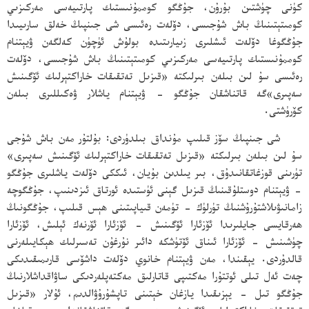
كۈنى چۈشتىن بۇرۇن، جۇڭگو كوممۇنىستىك پارتىيەسى مەركىزىي
كومىتېتىنىڭ باش شۇجىسى، دۆلەت رەئىسى شى جىنپىڭ خەلق سارىيىدا
جۇڭگوغا دۆلەت ئىشلىرى زىيارىتىدە بولۇش ئۈچۈن كەلگەن ۋيېتنام
كوممۇنىستىك پارتىيەسى مەركىزىي كومىتېتىنىڭ باش شۇجىسى، دۆلەت
رەئىسى سۇ لىن بىلەن بىرلىكتە «قىزىل تەتقىقات خاراكتېرلىك ئۆگىنىش
سەپىرى»گە قاتناشقان جۇڭگو - ۋيېتنام ياشلار ۋەكىللىرى بىلەن
كۆرۈشتى.
شى جىنپىڭ سۆز قىلىپ مۇنداق بىلدۈردى: بۇلتۇر مەن باش شۇجى
سۇ لىن بىلەن بىرلىكتە «قىزىل تەتقىقات خاراكتېرلىك ئۆگىنىش سەپىرى»
تۈرىنى قوزغاتقانىدۇق، بىر يىلدىن بۇيان، ئىككى دۆلەت ياشلىرى جۇڭگو
- ۋيېتنام دوستلۇقىنىڭ قىزىل گېنى ئۈستىدە ئورتاق ئىزدىنىپ، جۇڭگوچە
زامانىۋىلاشتۇرۇشنىڭ تۈرلۈك - تۈمەن قىياپىتىنى ھېس قىلىپ، جۇڭگونىڭ
ھەرقايسى جايلىرىدا ئۆزئارا ئۆگىنىش - ئۆزئارا ئۆرنەك ئېلىش، ئۆزئارا
چۈشىنىش - ئۆزئارا ئىناق ئۆتۈشكە دائىر نۇرغۇن تەسىرلىك ھېكايىلەرنى
قالدۇردى. يېقىندا، مەن ۋيېتنام خانوي دۆلەت داشۆسى قارىمىقىدىكى
چەت ئەل تىلى ئوتتۇرا مەكتىپى قاتارلىق مەكتەپلەردىكى ساۋاقداشلارنىڭ
جۇڭگو تىل - يېزىقىدا يازغان خېتىنى تاپشۇرۇۋالدىم، ئۇلار «قىزىل