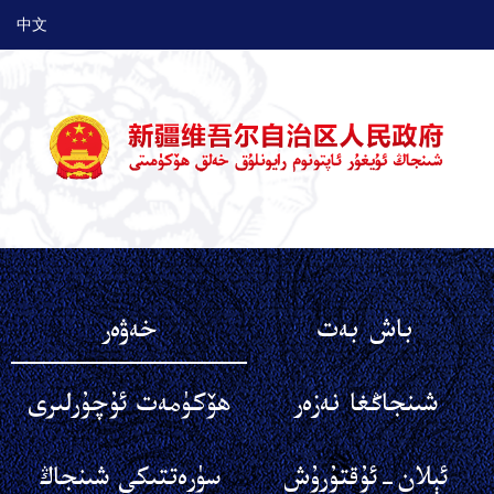
中文
باش بەت
خەۋەر
شىنجاڭغا نەزەر
ھۆكۈمەت ئۇچۇرلىرى
ئېلان-ئۇقتۇرۇش
سۈرەتتىكى شىنجاڭ