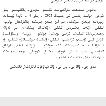
مۇھىم سۆزىگە قىزغىن ئالقىش ياڭراتتى.
«قىزىل تەتقىقات خاراكتېرلىك ئۆگىنىش سەپىرى» پائالىيىتىنى باش
شۇجى، دۆلەت رەئىسى شى جىنپىڭ 2025 - يىلى 4 - ئايدا ۋيېتنامدا
زىيارەتتە بولغان مەزگىلدە سۇ لىن بىلەن بىرلىكتە جاكارلىغان بولۇپ،
ئىككى دۆلەت ياشلىرىنى ئىككى دۆلەتنىڭ پېشقەدەم بىر ئەۋلاد
رەھبەرلىرىنىڭ ئىنقىلاب ئىزىنى بويلاپ، جۇڭگو - ۋيېتنام دوستلۇقىنىڭ
قىزىل گېنى ئۈستىدە ئىزدىنىپ، ئىككى دۆلەتنىڭ سوتسىيالىزم ئىشلىرى ۋە
ئىستراتېگىيەلىك ئەھمىيەتكە ئىگە جۇڭگو - ۋيېتنام تەقدىر ئورتاق
گەۋدىسى بەرپا قىلىش ئۈچۈن ياشلىق كۈچىنى مۇجەسسەملەشكە
ئىلھاملاندۇرۇش مەقسەت قىلىنغان.
سەي چى، ۋاڭ يى، يىن لى، ۋاڭ شياۋخۇڭ قاتارلىقلار قاتناشتى.