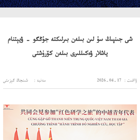
شى جىنپىڭ سۇ لىن بىلەن بىرلىكتە جۇڭگو - ۋيېتنام
ياشلار ۋەكىللىرى بىلەن كۆرۈشتى
：ۋاقىت
2026-04-17
مەنبە： شىنجاڭ گېزىتى