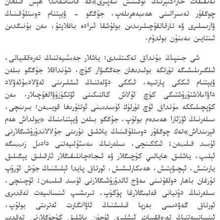
تەتقىقات خاراكتېرلىك ئۆگىنىش سەپىرى»گە قاتناشقاندا ھېس قىلغان
چوڭقۇر تەسىراتىنى ھەمبەھرىلەپ، جۇڭگو - ۋيېتنام دوستلۇقىنىڭ
ۋارىسلىرى ۋە تارقاتقۇچىلىرىدىن بولۇشقا ئىرادە باغلاپتۇ، مەن بۇنىڭدىن
ئىنتايىن مەمنۇن بولدۇم.
شى جىنپىڭ مۇنداق تەكىتلىدى: ياشلار جەمئىيەتنىڭ تەرەققىياتى،
ئىلگىرىلىشىگە تۈرتكە بولىدىغان جەڭگىۋار كۈچ، شۇنداقلا جۇڭگو بىلەن
ۋيېتنام ئىككى پارتىيە، ئىككى دۆلەتنىڭ ئىشلىرىنى ئەۋلادمۇئەۋلاد
داۋاملاشتۇرۇشتىكى كۈچ ئۇلاش كالتىكىنى ئۆتكۈزۈۋالغۇچىلار. مەن
كۆپچىلىككە مۇنداق ئۈچ تۈرلۈك ئۈمىدىمنى ئوتتۇرىغا قويىمەن: بىرىنچى،
سىلەرنىڭ ئۆزئارا ھەمدەم بولۇپ، جۇڭگو بىلەن ۋيېتنامنىڭ «يولداش ھەم
قېرىنداش»تەك چوڭقۇر دوستلۇقىنىڭ ياشلىق نۇرىنى جۇلالاندۇرۇشىڭلارنى
ئۈمىد قىلىمەن؛ ئىككىنچى، سىلەرنىڭ مەسئۇلىيەتنى دادىل زىممىگە
ئېلىپ، ياشلىق ھاياتىي كۈچىڭلار ۋە ئىجادچانلىقىڭلار ئارقىلىق يېڭىلىق
يارىتىش، ئېچىۋېتىش، ھەمكارلىشىش، ئورتاق پايدا ئېلىشنىڭ جۇش ئۇرۇپ
تۇرغان باھار دولقۇنىنى مەۋج ئالدۇرۇشىڭلارنى ئۈمىد قىلىمەن؛ ئۈچىنچى،
سىلەرنىڭ دۇنيانى قەلبىڭلارغا پۈكۈپ، تىرىشىپ ئىنسانىيەت تەقدىرى
ئورتاق گەۋدىسى بەرپا قىلىشنىڭ ئاۋانگارت ئەترىتى بولۇپ،
ئىنسانىيەتنىڭ تەرەققىيات ئىشلىرى ئۈچۈن ياشلىق كۈچۈڭلارنى تەقدىم