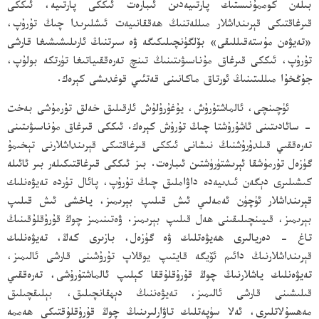
بىلەن كوممۇنىستىك پارتىيەدىن ئىبارەت ئىككى پارتىيە، ئىككى
قىرغاقتىكى قېرىنداشلار مىللەتنىڭ ھەققانىيەت ئىشلىرىدا چىڭ تۇرۇپ،
«تەيۋەن مۇستەقىللىقى» بۆلگۈنچىلىكىگە ۋە سىرتنىڭ ئارىلىشىشىغا قارشى
تۇرۇپ، ئىككى قىرغاق مۇناسىۋىتىنىڭ تىنچ تەرەققىياتىغا تۈرتكە بولۇپ،
جۇڭخۇا مىللىتىنىڭ ئورتاق ماكانىنى قەتئىي قوغدىشى كېرەك.
ئۈچىنچى، ئالماشتۇرۇش، يۇغۇرۇلۇش ئارقىلىق خەلق تۇرمۇشى بەخت
- سائادىتىنى ئاشۇرۇشتا چىڭ تۇرۇش كېرەك. ئىككى قىرغاق مۇناسىۋىتىنى
تەرەققىي قىلدۇرۇشنىڭ نىشانى ئىككى قىرغاقتىكى قېرىنداشلارنى تېخىمۇ
گۈزەل تۇرمۇشقا ئېرىشتۈرۈشتىن ئىبارەت. بىز ئىككى قىرغاقتىكىلەر بىر ئائىلە
كىشىلىرى دېگەن ئىدىيەدە داۋاملىق چىڭ تۇرۇپ، پائال تۈردە تەيۋەنلىك
قېرىنداشلار ئۈچۈن ئەمەلىي ئىش قىلىپ بېرىمىز، ياخشى ئىش قىلىپ
بېرىمىز، قىيىنچىلىقىنى ھەل قىلىپ بېرىمىز. ۋەتىنىمىز چوڭ قۇرۇقلۇقىنىڭ
تاغ - دەريالىرى ھەيۋەتلىك ۋە گۈزەل، بازىرى كەڭ، تەيۋەنلىك
قېرىنداشلارنىڭ دائىم ئۆيگە قايتىپ يوقلاپ تۇرۇشىنى قارشى ئالىمىز،
تەيۋەنلىك ياشلارنىڭ چوڭ قۇرۇقلۇققا كېلىپ ئالماشتۇرۇشى، تەرەققىي
قىلىشىنى قارشى ئالىمىز، تەيۋەننىڭ دېھقانچىلىق، بېلىقچىلىق
مەھسۇلاتلىرى، ئەلا سۈپەتلىك تاۋارلىرىنىڭ چوڭ قۇرۇقلۇقتىكى ھەممە