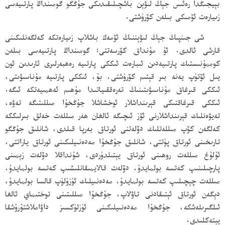
بېيجىڭدا رەئىس جېڭ لىۋېن باشچىلىقىدىكى جۇڭگو گومىنداڭ پارتىيەسى
زىيارەت ئۆمىكى بىلەن كۆرۈشتى.
شى جىنپىڭ جېڭ لىۋېننىڭ ئۆمەك باشلاپ زىيارەتكە كەلگەنلىكىنى
قارشى ئالدى. ئۇ مۇنداق كۆرسەتتى: گومىنداڭ پارتىيەسى بىلەن
كوممۇنىستىك پارتىيەدىن ئىبارەت ئىككى پارتىيە رەھبەرلىرى ئارىدىن ئون
يىل ئۆتۈپ يەنە بىر قېتىم كۆرۈشتى، بۇ، ئىككى پارتىيە مۇناسىۋىتى،
ئىككى قىرغاق مۇناسىۋىتىنىڭ تەرەققىياتىدا مۇھىم ئەھمىيەتكە ئىگە.
ئىككى قىرغاقتىكى قېرىنداشلار ئوخشاشلا جۇڭخۇا مىللىتىگە تەۋە،
تەيۋەنلىك قېرىنداشلارنى ئۆز ئىچىگە ئالغان ھەر مىللەت خەلق بىرلىككە
كەلگەن كۆپ مىللەتلىك دۆلەتنى ئورتاق بەرپا قىلدى، شانلىق جۇڭگو
تارىخىنى ئورتاق پۈتتى، شانلىق جۇڭخۇا مەدەنىيلىكىنى ئورتاق ياراتتى،
ئۇلۇغ مىللەت روھىنى ئورتاق يېتىلدۈردى، شۇنداقلا دۆلەت زېمىنى
پارچىلىنىپ كەتسە بولمايدۇ، دۆلەت قالايمىقانلىشىپ كەتسە بولمايدۇ،
مىللەت چېچىلىپ كەتسە بولمايدۇ، مەدەنىيلىك ئۈزۈلۈپ قالسا بولمايدۇ،
دېگەن ئورتاق ئېتىقادنى تاۋلاپ، جۇڭخۇا مىللىتىنى توختىماي ئالغا
ئىلگىرىلەشكە، جۇڭخۇا مەدەنىيلىكىنى ئۈزلۈكسىز داۋاملاشتۇرۇشقا
يېتەكلىدى.