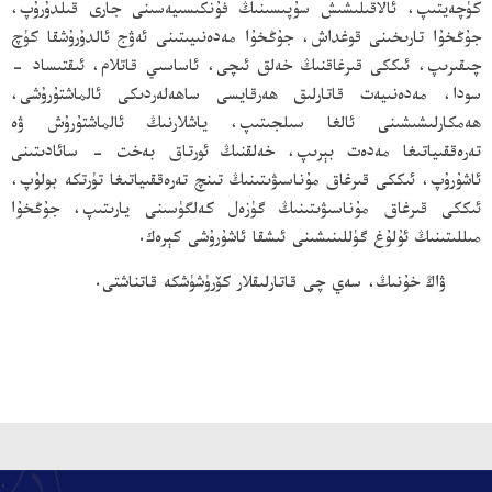
كۈچەيتىپ، ئالاقىلىشىش سۇپىسىنىڭ فۇنكىسىيەسىنى جارى قىلدۇرۇپ،
جۇڭخۇا تارىخىنى قوغداش، جۇڭخۇا مەدەنىيىتىنى ئەۋج ئالدۇرۇشقا كۈچ
چىقىرىپ، ئىككى قىرغاقنىڭ خەلق ئىچى، ئاساسىي قاتلام، ئىقتىساد -
سودا، مەدەنىيەت قاتارلىق ھەرقايسى ساھەلەردىكى ئالماشتۇرۇشى،
ھەمكارلىشىشىنى ئالغا سىلجىتىپ، ياشلارنىڭ ئالماشتۇرۇش ۋە
تەرەققىياتىغا مەدەت بېرىپ، خەلقنىڭ ئورتاق بەخت - سائادىتىنى
ئاشۇرۇپ، ئىككى قىرغاق مۇناسىۋىتىنىڭ تىنچ تەرەققىياتىغا تۈرتكە بولۇپ،
ئىككى قىرغاق مۇناسىۋىتىنىڭ گۈزەل كەلگۈسىنى يارىتىپ، جۇڭخۇا
مىللىتىنىڭ ئۇلۇغ گۈللىنىشىنى ئىشقا ئاشۇرۇشى كېرەك.
ۋاڭ خۇنىڭ، سەي چى قاتارلىقلار كۆرۈشۈشكە قاتناشتى.
、