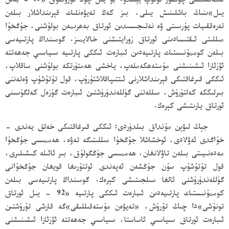
ئىكەنلىكىنى چوڭقۇر تونۇپ يېتىدۇ. بۇ يىل چوڭ قۇرۇقلۇق «15 - بەش
يىل»ىنىڭ باشلىنىش يىلى، بىز كەڭ تەيۋەنلىك قېرىنداشلار بىلەن
تەرەققىيات پۇرسىتى ۋە نەتىجىسىدىن ئورتاق بەھرىمەن بولۇشنى، جۇڭخۇا
مىللىتى ئىقتىسادىنى ئورتاق زورايتىشنى خالايمىز. گومىنداڭ پارتىيەسى
بىلەن كوممۇنىستىك پارتىيەدىن ئىبارەت ئىككى پارتىيە سىياسىي جەھەتتە
ئۆزئارا ئىشىنىشنى مۇستەھكەملەپ، ياخشى ھەمتۈرتكە بولۇشنى ساقلاپ،
ئىككى قىرغاقتىكى قېرىنداشلارنى ئىتتىپاقلاشتۇرۇپ، قول تۇتۇشۇپ ۋەتەننى
بىرلىككە كەلتۈرۈش، مىللەتنى گۈللەندۈرۈشتىن ئىبارەت گۈزەل كەلگۈسىنى
ئورتاق يارىتىشى كېرەك.
جېڭ لىۋېن مۇنداق بىلدۈردى: ئىككى قىرغاقتىكى خەلق يەندى -
خۇاڭدى ئەۋلادى، ئوخشاشلا جۇڭخۇا مىللىتىگە تەۋە، ھەممىسى جۇڭخۇا
مەدەنىيىتى بىلەن تاۋلانغان، ھەممىسى جۇڭگولۇق، بىر ئائىلە كىشىلىرى،
قول تۇتۇشۇپ سۇن جۇڭشەن ئەپەندى ئوتتۇرىغا قويغان جۇڭخۇانى
گۈللەندۈرۈشنى ئالغا سىلجىتىشى كېرەك. گومىنداڭ پارتىيەسى بىلەن
كوممۇنىستىك پارتىيەدىن ئىبارەت ئىككى پارتىيە «92 - يىل ئورتاق
تونۇشى»دا چىڭ تۇرۇش، «تەيۋەن مۇستەقىللىقى»گە قارشى تۇرۇشتىن
ئىبارەت ئورتاق سىياسىي ئاساستا، سىياسىي جەھەتتە ئۆزئارا ئىشىنىشنى