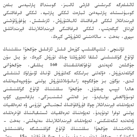
ئائىلىلەرگە كىرىشىنى قارشى ئالىمىز. گومىنداڭ پارتىيەسى بىلەن
كوممۇنىستىك پارتىيەدىن ئىبارەت ئىككى پارتىيە، ئىككى قىرغاقتىكى
قېرىنداشلار ئىككى قىرغاقنىڭ ئالماشتۇرۇش، ئارىلىشىش، يۇغۇرۇلۇشىنى
ئورتاق كېڭەيتىپ، ئىككى قىرغاقتىكى قېرىنداشلارنىڭ قېرىنداشلىق
مېھرى، بەخت - سائادىتىنى ئاشۇرۇشى كېرەك.
تۆتىنچى، ئىتتىپاقلىشىپ كۈرەش قىلىش ئارقىلىق جۇڭخۇا مىللىتىنىڭ
ئۇلۇغ گۈللىنىشىنى ئىشقا ئاشۇرۇشتا چىڭ تۇرۇش كېرەك. بۇ يىل سۇن
جۇڭشەن ئەپەندى تۇغۇلغانلىقىنىڭ 160 يىللىقى، جۇڭخۇانى
گۈللەندۈرۈش، دۆلەتنى بىرلىككە كەلتۈرۈش ئۇنىڭ ئۆمۈرلۈك ئىنتىلىشى
ئىدى. بۈگۈن بىز جۇڭگوچە زامانىۋىلاشتۇرۇش يولىنى مۇۋەپپەقىيەتلىك
ھالدا تېپىپ چىقتۇق، جۇڭخۇا مىللىتىنىڭ ئۇلۇغ گۈللىنىشىنى
توسۇۋالغىلى بولمايدۇ. بىز قەتئىي ئىشىنىمىزكى، بارغانسېرى كۆپ
تەيۋەنلىك قېرىنداشلار چوڭ قۇرۇقلۇقنىڭ ئىجتىمائىي تۈزۈمى ۋە تەرەققىيات
يولىنى توغرا تونۇيدۇ، تەيۋەننىڭ تەرەققىيات ئىستىقبالىنىڭ قۇدرەتلىك
ۋەتەندە ئىكەنلىكىنى، تەيۋەنلىك قېرىنداشلارنىڭ مەنپەئىتى، بەخت -
سائادىتىنىڭ جۇڭخۇا مىللىتىنىڭ ئۇلۇغ گۈللىنىشىگە باغلىنىشلىق