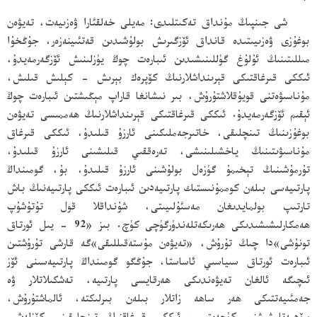
شى جىنپىڭ مۇنداق تەكىتلىدى: مەيلى خەلقئارا ۋەزىيەت، تەيۋەن
بوغۇزى ۋەزىيىتىدە قانداق ئۆزگىرىش بولۇشىدىن قەتئىينەزەر، جۇڭخۇا
مىللىتىنىڭ ئۇلۇغ گۈللىنىشىدىن ئىبارەت چوڭ يۈزلىنىش ئۆزگەرمەيدۇ،
ئىككى قىرغاقتىكى قېرىنداشلارنىڭ كۆپرەك بېرىش - كېلىش قىلىش،
مۇناسىۋەتنى قويۇقلاشتۇرۇش، بىر نىشانغا قاراپ مېڭىشتىن ئىبارەت چوڭ
ئېقىم ئۆزگەرمەيدۇ. ئىككى قىرغاقتىكى قېرىنداشلارنىڭ ھەممىسى تەيۋەن
بوغۇزىنىڭ تىنچلىقى، خاتىرجەملىكىنى ئارزۇ قىلىدۇ، ئىككى قىرغاق
مۇناسىۋىتىنىڭ ياخشىلىنىشى، تەرەققىي قىلىشىنى ئارزۇ قىلىدۇ،
تۇرمۇشىنىڭ تېخىمۇ گۈزەل بولۇشىنى ئارزۇ قىلىدۇ، بۇ، گومىنداڭ
پارتىيەسى بىلەن كوممۇنىستىك پارتىيەدىن ئىبارەت ئىككى پارتىيەنىڭ باش
تارتىپ بولمايدىغان مەسئۇلىيىتى، شۇنداقلا قول تۇتۇشۇپ
ھەمكارلىشىشىدىكى ھەرىكەتلەندۈرگۈچى كۈچ. بىز «92 - يىل ئورتاق
تونۇشى»دا چىڭ تۇرۇش، «تەيۋەن مۇستەقىللىقى»گە قارشى تۇرۇشتىن
ئىبارەت ئورتاق سىياسىي ئاساستا، جۇڭگو گومىنداڭ پارتىيەسىنى ئۆز
ئىچىگە ئالغان تەيۋەندىكى ھەرقايسى پارتىيە، تەشكىلاتلار ۋە
جەمئىيەتتىكى ھەر ساھە زاتلار بىلەن بىرلىكتە، ئالماشتۇرۇش،