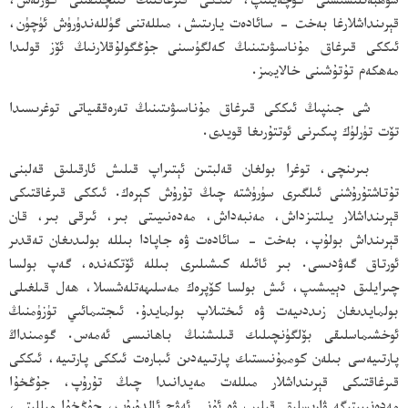
سۆھبەتلىشىشنى كۈچەيتىپ، ئىككى قىرغاقنىڭ تىنچلىقىنى كۆزلەش،
قېرىنداشلارغا بەخت - سائادەت يارىتىش، مىللەتنى گۈللەندۈرۈش ئۈچۈن،
ئىككى قىرغاق مۇناسىۋىتىنىڭ كەلگۈسىنى جۇڭگولۇقلارنىڭ ئۆز قولىدا
مەھكەم تۇتۇشىنى خالايمىز.
شى جىنپىڭ ئىككى قىرغاق مۇناسىۋىتىنىڭ تەرەققىياتى توغرىسىدا
تۆت تۈرلۈك پىكىرنى ئوتتۇرىغا قويدى.
بىرىنچى، توغرا بولغان قەلبتىن ئېتىراپ قىلىش ئارقىلىق قەلبنى
تۇتاشتۇرۇشنى ئىلگىرى سۈرۈشتە چىڭ تۇرۇش كېرەك. ئىككى قىرغاقتىكى
قېرىنداشلار يىلتىزداش، مەنبەداش، مەدەنىيىتى بىر، ئىرقى بىر، قان
قېرىنداش بولۇپ، بەخت - سائادەت ۋە جاپادا بىللە بولىدىغان تەقدىر
ئورتاق گەۋدىسى. بىر ئائىلە كىشىلىرى بىللە ئۆتكەندە، گەپ بولسا
چىرايلىق دېيىشىپ، ئىش بولسا كۆپرەك مەسلىھەتلەشسىلا، ھەل قىلغىلى
بولمايدىغان زىددىيەت ۋە ئىختىلاپ بولمايدۇ. ئىجتىمائىي تۈزۈمنىڭ
ئوخشىماسلىقى بۆلگۈنچىلىك قىلىشنىڭ باھانىسى ئەمەس. گومىنداڭ
پارتىيەسى بىلەن كوممۇنىستىك پارتىيەدىن ئىبارەت ئىككى پارتىيە، ئىككى
قىرغاقتىكى قېرىنداشلار مىللەت مەيدانىدا چىڭ تۇرۇپ، جۇڭخۇا