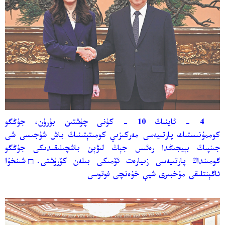
4 - ئاينىڭ 10 - كۈنى چۈشتىن بۇرۇن، جۇڭگو
كوممۇنىستىك پارتىيەسى مەركىزىي كومىتېتىنىڭ باش شۇجىسى شى
جىنپىڭ بېيجىڭدا رەئىس جېڭ لىۋېن باشچىلىقىدىكى جۇڭگو
گومىنداڭ پارتىيەسى زىيارەت ئۆمىكى بىلەن كۆرۈشتى.
□
شىنخۇا
ئاگېنتلىقى مۇخبىرى شيې خۇەنچى فوتوسى