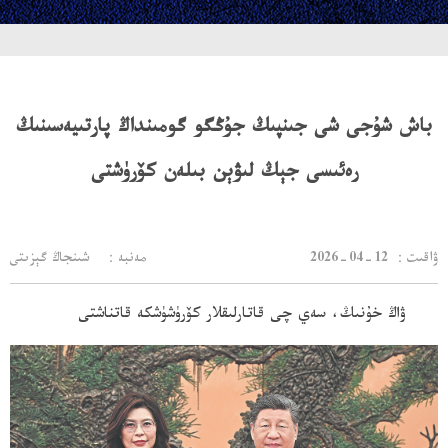
باش شۇجى شى جىنپىڭ جۇڭگو گومىنداڭ پارتىيەسىنىڭ
رەئىسى جېڭ لىۋېن بىلەن كۆرۈشتى
：ۋاقىت
2026-04-12
مەنبە： شىنجاڭ گېزىتى
ۋاڭ خۇنىڭ، سەي چى قاتارلىقلار كۆرۈشۈشكە قاتناشتى