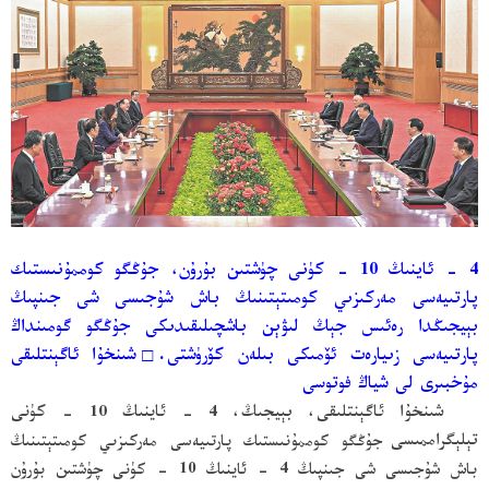
4 - ئاينىڭ 10 - كۈنى چۈشتىن بۇرۇن، جۇڭگو كوممۇنىستىك
پارتىيەسى مەركىزىي كومىتېتىنىڭ باش شۇجىسى شى جىنپىڭ
بېيجىڭدا رەئىس جېڭ لىۋېن باشچىلىقىدىكى جۇڭگو گومىنداڭ
پارتىيەسى زىيارەت ئۆمىكى بىلەن كۆرۈشتى.
□
شىنخۇا ئاگېنتلىقى
مۇخبىرى لى شياڭ فوتوسى
شىنخۇا ئاگېنتلىقى، بېيجىڭ، 4 - ئاينىڭ 10 - كۈنى
تېلېگراممىسى
جۇڭگو كوممۇنىستىك پارتىيەسى مەركىزىي كومىتېتىنىڭ
باش شۇجىسى شى جىنپىڭ 4 - ئاينىڭ 10 - كۈنى چۈشتىن بۇرۇن