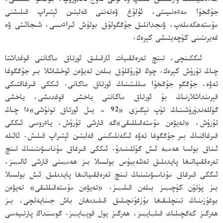
مەدەنىيىتىگە ۋارىسلىق قىلىپ ۋە ئۇنى ئەۋج ئالدۇرۇپ، جۇڭخۇا مىللىتى،
جۇڭخۇا مەدەنىيىتى، ئۇلۇغ ۋەتەننى قەلبتىن ئېتىراپ قىلىشنى
مۇستەھكەملەپ، ۋىجدانلىق جۇڭگولۇق بولۇش ئىرادىسى، شىجائىتى ۋە
غەيرىتىنى كۈچەيتىشى كېرەك.
ئىككىنچى، تىنچ تەرەققىيات ئارقىلىق ئورتاق ماكاننى قوغداشتا
چىڭ تۇرۇش كېرەك. چوڭ قۇرۇقلۇق بىلەن تەيۋەن ئوخشاشلا بىر جۇڭگوغا
تەۋە، جۇڭگو جۇڭخۇا مىللىتىنىڭ ئورتاق ماكانى. ئىككى قىرغاقتىكى
قېرىنداشلارنىڭ بۇ ئورتاق ماكاننى ياخشى قوغدىشى، ياخشى
گۈللەندۈرۈشىنىڭ تۈپ نېگىزى «92 - يىل ئورتاق تونۇشى»دا چىڭ
تۇرۇش، «تەيۋەن مۇستەقىللىقى»گە قارشى تۇرۇش، يادروسى ئىككى
قىرغاقنىڭ بىر جۇڭگوغا تەۋە ئىكەنلىكىنى قەلبتىن ئېتىراپ قىلىش. ئائىلە
ئىناق بولسا ھەممە ئىش گۈللىنىدۇ. ئىككى قىرغاق مۇناسىۋىتىنىڭ تىنچ
تەرەققىياتىغا پايدىلىق تەشەببۇس بولسىلا بىز ھەممىنى قارشى ئالىمىز،
ئىككى قىرغاق مۇناسىۋىتىنىڭ تىنچ تەرەققىياتىغا پايدىلىق ئىش بولسىلا
بىز پۈتۈن كۈچىمىز بىلەن قىلىمىز. «تەيۋەن مۇستەقىللىقى» تەيۋەن
بوغۇزىنىڭ تىنچلىقىغا بۇزغۇنچىلىق قىلىدىغان باش جىنايەتچى، بىز
ھەرگىز كەڭچىلىك قىلمايمىز، ھەرگىز يول قويمايمىز. گومىنداڭ پارتىيەسى