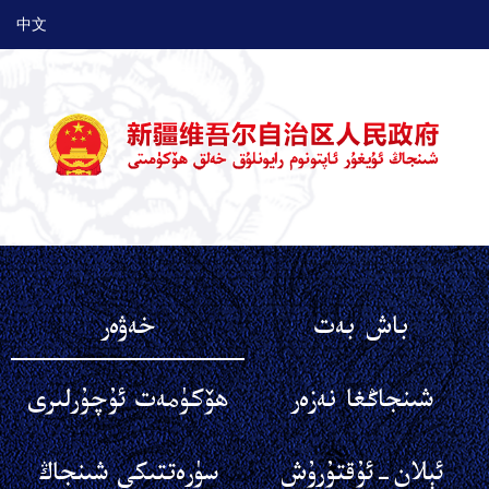
中文
باش بەت
خەۋەر
شىنجاڭغا نەزەر
ھۆكۈمەت ئۇچۇرلىرى
ئېلان-ئۇقتۇرۇش
سۈرەتتىكى شىنجاڭ