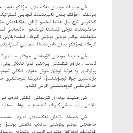
شى جىنپىڭ مۇنداق تەكىتلىدى: جۇڭگو تەرەپ جۇڭگ
بىرلىكتە «جۇڭگو بىلەن ئامېرىكىنىڭ ئىجابىي ئىستراتېگ
كەلگۈسى ئۈچ يىل ھەتتا تېخىمۇ ئۇزاق مەزگىلدىكى جۇڭگ
جەمئىيەتنىڭ قارشى ئېلىشىغا ئېرىشىدۇ. «ئىجابىي ئى
سۈپەتلىك مۇقىم بولۇش بولۇشى كېرەك، ئىختىلاپلارنى ت
كېرەك. «جۇڭگو بىلەن ئامېرىكىنىڭ ئىجابىي ئىستراتېگىي
شى جىنپىڭ مۇنداق كۆرسەتتى: جۇڭگو - ئامېرىكا ئى
ئالدىدا، باراۋەر كېڭىشىش بىردىنبىر توغرا تاللاش يو
پۇقرالىرى ۋە دۇنيا ئۈچۈن خۇش خەۋەر. ئىككى تەرەپ
بارغانسېرى چوڭ ئېچىۋېتىلىدۇ، ئامېرىكا كارخانىلىرى 
ھەمكارلىقىنى كۈچەيتىشىنى قارشى ئالىدۇ.
شى جىنپىڭ مۇنداق كۆرسەتتى: ئىككى تەرەپ بىز ھاس
ياخشى پايدىلىنىشى كېرەك. ئىقتىساد - سودا، سەھىيە، 
شى جىنپىڭ مۇنداق تەكىتلىدى: تەيۋەن مەسىلىس
جەھەتتىن مۇقىم بولۇشىنى ساقلاپ قالغىلى بولىدۇ. ي
خەتەرلىك ئەھۋالغا چۈشۈرۈپ قويىدۇ. «تەيۋەن مۇستەقى