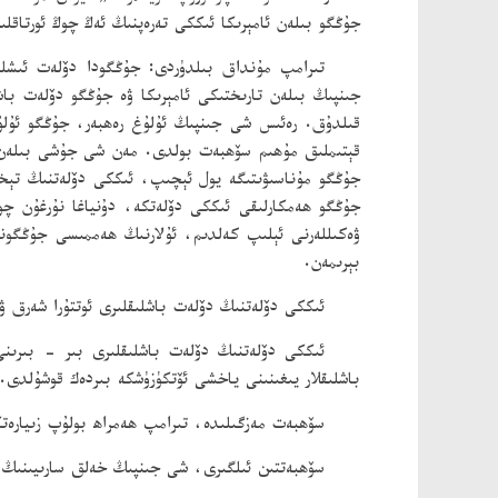
جۇڭگو بىلەن ئامېرىكا ئىككى تەرەپنىڭ ئەڭ چوڭ ئورتاقلى
تىرامپ مۇنداق بىلدۈردى: جۇڭگودا دۆلەت ئىشلى
جىنپىڭ بىلەن تارىختىكى ئامېرىكا ۋە جۇڭگو دۆلەت باش
قىلدۇق. رەئىس شى جىنپىڭ ئۇلۇغ رەھبەر، جۇڭگو ئۇلۇ
قېتىملىق مۇھىم سۆھبەت بولدى. مەن شى جۇشى بىلەن بىر
جۇڭگو مۇناسىۋىتىگە يول ئېچىپ، ئىككى دۆلەتنىڭ تېخىم
جۇڭگو ھەمكارلىقى ئىككى دۆلەتكە، دۇنياغا نۇرغۇن چ
ۋەكىللەرنى ئېلىپ كەلدىم، ئۇلارنىڭ ھەممىسى جۇڭگونى 
بېرىمەن.
ئىككى دۆلەتنىڭ دۆلەت باشلىقلىرى ئوتتۇرا شەرق ۋەز
باشلىقلار يىغىنىنى ياخشى ئۆتكۈزۈشكە بىردەك قوشۇلدى.
سۆھبەت مەزگىلىدە، تىرامپ ھەمراھ بولۇپ زىيارەت
سۆھبەتتىن ئىلگىرى، شى جىنپىڭ خەلق سارىيىنىڭ ش