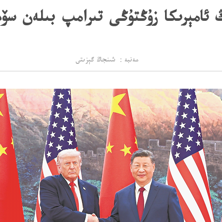
ئامېرىكا زۇڭتۇڭى تىرامپ بىلەن سۆ
مەنبە： شىنجاڭ گېزىتى