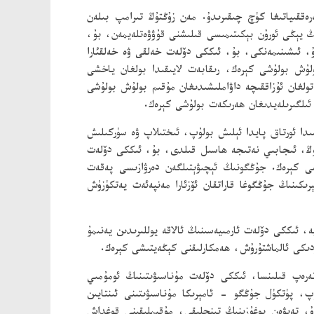
ققىياتىغا كۈچ چىقىرىدۇ. مەن زۇڭتۇڭ تىرامپ بىلەن
ىڭ يېڭى ئورۇن بېكىتىمىسى قىلىشنى قۇۋۋەتلەيمەن، بۇ،
ۇ، ئىشىنىمەنكى، بۇ، ئىككى دۆلەت خەلقى ۋە خەلقئارا
لۇش بولۇشى كېرەك، رىقابەت لايىقىدا بولغان ياخشى
ولغان ئۇزاققىچە داۋاملىشىدىغان مۇقىم بولۇش بولۇشى
ئىلگىرىلەيدىغان ھەرىكەت بولۇشى كېرەك.
دا ئورتاق پايدا ئېلىش بولۇپ، ئىختىلاپ ۋە سۈركىلىش
ڭپۇڭ، ئىجابىي نەتىجە ھاسىل قىلدى، بۇ، ئىككى دۆلەت
ى كېرەك. جۇڭگونىڭ ئېچىۋېتىلگەن دەرۋازىسى پەقەت
ىكىنىڭ جۇڭگوغا قاراتقان ئۆزئارا مەنپەئەت يەتكۈزۈش
 ئىككى دۆلەت ئارمىيەسىنىڭ ئالاقە يوللىرىدىن يەنىمۇ
دىكى ئالماشتۇرۇش، ھەمكارلىقنى كېڭەيتىشى كېرەك.
رەپ قىلىنسا، ئىككى دۆلەت مۇناسىۋىتىنىڭ ئومۇمىي
، پۈتكۈل جۇڭگو - ئامېرىكا مۇناسىۋىتىنى ئىنتايىن
ۇ، تەيۋەن بوغۇزىنىڭ تىنچلىقى، مۇقىملىقىنى قوغداش