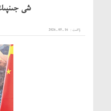
شى جىنپىڭ 
：ۋاقىت
2026-05-16