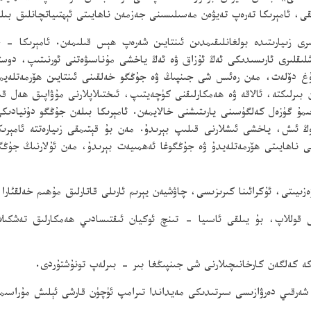
قى، ئامېرىكا تەرەپ تەيۋەن مەسىلىسىنى جەزمەن ناھايىتى ئېھتىياتچانلىق بىل
رى زىيارىتىدە بولغانلىقىمدىن ئىنتايىن شەرەپ ھېس قىلىمەن. ئامېرىكا 
لىقلىرى ئارىسىدىكى ئەڭ ئۇزاق ۋە ئەڭ ياخشى مۇناسىۋەتنى ئورنىتىپ، دوست
غ دۆلەت، مەن رەئىس شى جىنپىڭ ۋە جۇڭگو خەلقىنى ئىنتايىن ھۆرمەتلەيمەن
لىكتە، ئالاقە ۋە ھەمكارلىقنى كۈچەيتىپ، ئىختىلاپلارنى مۇۋاپىق ھەل قى
ۇ گۈزەل كەلگۈسىنى يارىتىشنى خالايمەن. ئامېرىكا بىلەن جۇڭگو دۇنيادىكى 
وڭ ئىش، ياخشى ئىشلارنى قىلىپ بېرىدۇ. مەن بۇ قېتىمقى زىيارەتتە ئامېر
ناھايىتى ھۆرمەتلەيدۇ ۋە جۇڭگوغا ئەھمىيەت بېرىدۇ، مەن ئۇلارنىڭ جۇڭگو 
ىيىتى، ئۇكرائىنا كىرىزىسى، چاۋشيەن يېرىم ئارىلى قاتارلىق مۇھىم خەلقئارا ۋ
كە كەلگەن كارخانىچىلارنى شى جىنپىڭغا بىر - بىرلەپ تونۇشتۇردى.
ەرقىي دەرۋازىسى سىرتىدىكى مەيداندا تىرامپ ئۈچۈن قارشى ئېلىش مۇراسىم