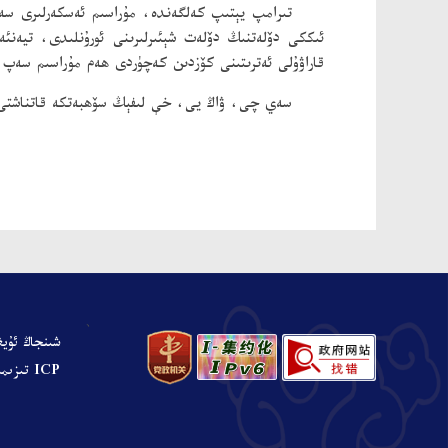
تىرامپ يېتىپ كەلگەندە، مۇراسىم ئەسكەرلىرى سەپ
قاراۋۇلى ئەترىتىنى كۆزدىن كەچۈردى ھەم مۇراسىم سەپ
سەي چى، ۋاڭ يى، خې لىفېڭ سۆھبەتكە قاتناشتى
、
شىنجاڭ ئۇيغ
ICP تىزىملىنىش نومۇرى: ش ICP ت 05001680-نومۇرلۇق