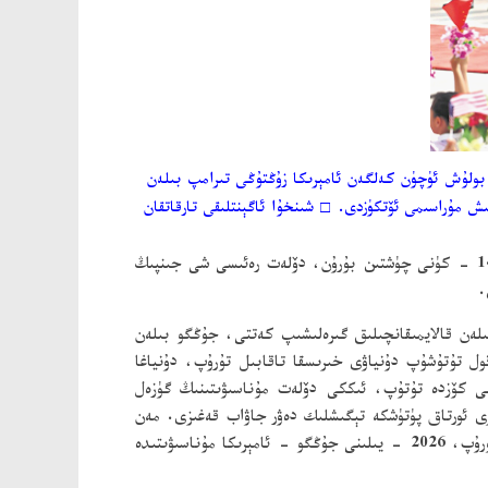
ىدە بولۇش ئۈچۈن كەلگەن ئامېرىكا زۇڭتۇڭى تىرامپ بىلەن
ىش مۇراسىمى ئۆتكۈزدى.
□
شىنخۇا ئاگېنتلىقى تارقاتقان
) 5 - ئاينىڭ 14 - كۈنى چۈشتىن بۇرۇن، دۆلەت رەئىسى شى جىنپىڭ
.
بىلەن قالايمىقانچىلىق گىرەلىشىپ كەتتى، جۇڭگو بىلەن
ول تۇتۇشۇپ دۇنياۋى خىرىسقا تاقابىل تۇرۇپ، دۇنياغا
ى كۆزدە تۇتۇپ، ئىككى دۆلەت مۇناسىۋىتىنىڭ گۈزەل
رى ئورتاق پۈتۈشكە تېگىشلىك دەۋر جاۋاب قەغىزى. مەن
زۇڭتۇڭ تىرامپ بىلەن بىرلىكتە جۇڭگو - ئامېرىكا مۇناسىۋىتىدىن ئىبارەت بۇ چوڭ پاراخوتقا ياخشى يول باشلاپ، رولنى ياخشى باشقۇرۇپ، 2026 - يىلىنى جۇڭگو - ئامېرىكا مۇناسىۋىتىدە