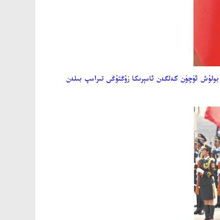
ىدە بولۇش ئۈچۈن كەلگەن ئامېرىكا زۇڭتۇڭى تىرامپ بىلەن