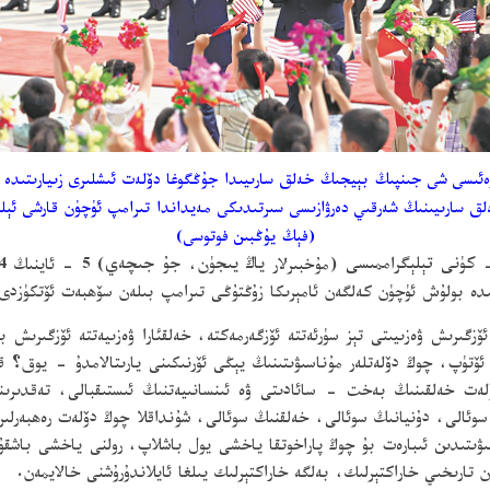
، دۆلەت رەئىسى شى جىنپىڭ بېيجىڭ خەلق سارىيىدا جۇڭگوغا دۆلەت ئىشلىرى زىيارىت
 سارىيىنىڭ شەرقىي دەرۋازىسى سىرتىدىكى مەيداندا تىرامپ ئۈچۈن قارشى ئېل
(فېڭ يۇڭبىن فوتوسى)
(مۇخبىرلار
ياڭ يىجۈن
،
جۇ جىچەي
ىدە بولۇش ئۈچۈن كەلگەن ئامېرىكا زۇڭتۇڭى تىرامپ بىلەن سۆھبەت ئۆتكۈزدى
زگىرىش ۋەزىيىتى تېز سۈرئەتتە ئۆزگەرمەكتە، خەلقئارا ۋەزىيەتتە ئۆزگىرىش 
تۈپ، چوڭ دۆلەتلەر مۇناسىۋىتىنىڭ يېڭى ئۆرنىكىنى يارىتالامدۇ - يوق؟ ق
ت خەلقىنىڭ بەخت - سائادىتى ۋە ئىنسانىيەتنىڭ ئىستىقبالى، تەقدىرىن
 سوئالى، دۇنيانىڭ سوئالى، خەلقنىڭ سوئالى، شۇنداقلا چوڭ دۆلەت رەھبەرلى
ن تارىخىي خاراكتېرلىك، بەلگە خاراكتېرلىك يىلغا ئايلاندۇرۇشنى خالايمەن.