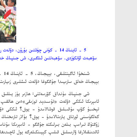
5 - ئاينىڭ 14 - كۈنى چۈشتىن بۇرۇن
سۆھبەت ئۆتكۈزدى. سۆھبەتتىن ئىلگىرى، شى جىنپىڭ خەلق
شىنخۇا ئاگېنتلىقى، بېيجىڭ، 5 - ئاينىڭ 14 - كۈنى تېلېگراممىسى
بېيجىڭ خەلق سارىيىدا جۇڭگوغا دۆلەت ئىشلىرى زىيارىت
شى جىنپىڭ مۇنداق كۆرسەتتى: ھازىر يۈز يىللىق ئۆ
ئامېرىكا ئىككى دۆلەت «تۇسىدېد توزىقى»دىن ھالقىپ ئۆ
تېخىمۇ كۆپ مۇقىملىق قوشالامدۇ - يوق؟ ئىككى دۆلە
كەلگۈسىنى ئورتاق يارىتالامدۇ - يوق؟ بۇلار تارىخنىڭ
ئالدىنقىلارغا ۋارىسلىق قىلىپ كېيىنكىلەرگە يول ئاچىدىغا