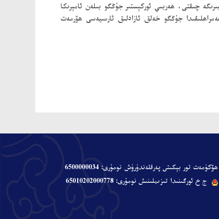
رىگە چىقتى، ھەربىي ئوركېستىر جۇڭگو بىلەن ئامېرىكا
 ئېتىلدى. تىرامپ شى جىنپىڭنىڭ ھەمراھلىقىدا جۇڭگو خەلق ئازادلىق ئارمىيەسى ھۆرمەت
ھۆكۈمەت تور بېكىتى پەرقلەندۈرۈش نومۇرى: 6500000034
ج خ ئورگىنىدا تىزىملىنىش نومۇرى: 65010202000778