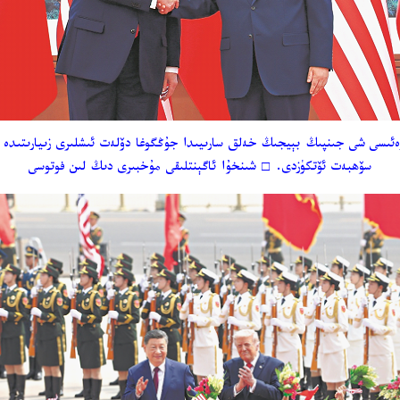
، دۆلەت رەئىسى شى جىنپىڭ بېيجىڭ خەلق سارىيىدا جۇڭگوغا دۆلەت ئىشلىرى زىيارىت
سۆھبەت ئۆتكۈزدى.
□
شىنخۇا ئاگېنتلىقى مۇخبىرى دىڭ لىن فوتوسى