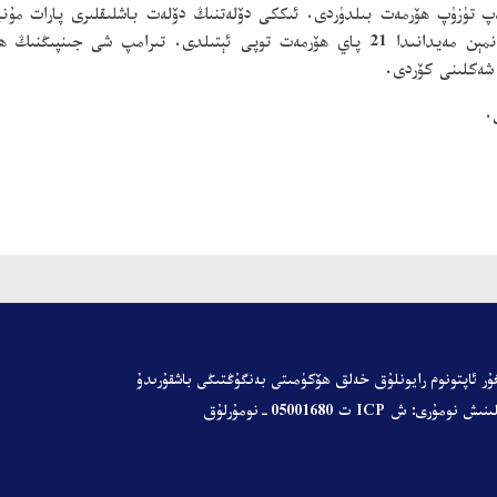
 تۈزۈپ ھۆرمەت بىلدۈردى. ئىككى دۆلەتنىڭ دۆلەت باشلىقلىرى پارات مۇنبى
ئىككى دۆلەتنىڭ دۆلەت شېئىرلىرىنى ئورۇنلىدى، تيەنئەنمېن مەيدانىدا 21 پاي ھۆرمەت توپى
 شەكلىنى كۆردى.
.
ۇر ئاپتونوم رايونلۇق خەلق ھۆكۈمىتى
بەنگۇڭتىڭى باشقۇرىدۇ