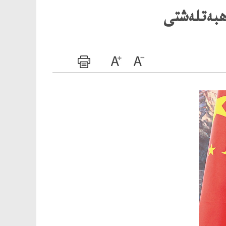
ھبەتلەشتى