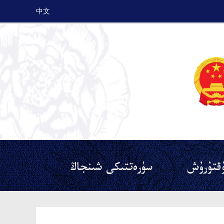
中文
قتۇرۇش
سۈرەتتىكى شىنجاڭ