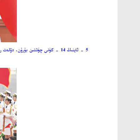
5 - ئاينىڭ 14 - كۈنى چۈشتىن بۇرۇن