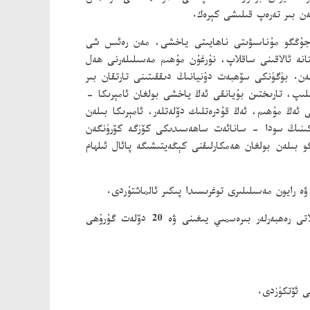
ەن بىر تەرەپ قىلىشى كېرەك.
- جۇڭگو مۇناسىۋىتى ناھايىتى ياخشى، مەن رەئىس شى
انە ئالاقىنى ساقلاپ، نۇرغۇن مۇھىم مەسىلىلەرنى ھەل
. بۈگۈنكى سۆھبەت دۇنيانىڭ دىققىتىنى تارتقان بىر
لىپ، تارىختىن بۇيانقى ئەڭ ياخشى بولغان ئامېرىكا -
ئەڭ مۇھىم، ئەڭ قۇدرەتلىك دۆلەتلەر، ئامېرىكا بىلەن
ىكىنىڭ سودا - سانائەت ساھەسىدىكى كۆزگە كۆرۈنگەن
بىلەن بولغان ھەمكارلىقنى كېڭەيتىشىگە پائال ئىلھام
ە رايون مەسىلىلىرى توغرىسىدا پىكىر ئالماشتۇردى.
ئىككى دۆلەتنىڭ دۆلەت باشلىقلىرى بىر - بىرىنى قوللاپ، بۇ يىلقى ئاسىيا - تىنچ ئوكيان ئىقتىسادىي ھەمكارلىق تەشكىلاتى رەھبەرلەر بىرەسمىي يىغىنى ۋە 20 دۆلەت گۇرۇھى
ى ئۆتكۈزدى.