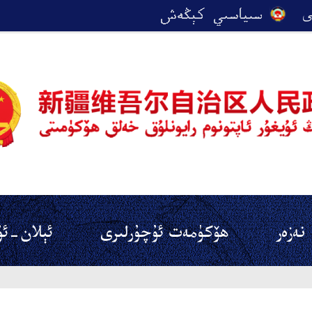
نەزەر
ھۆكۈمەت ئۇچۇرلىرى
ئېلان-ئۇ