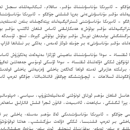
و - ئامېرىكا مۇناسىۋىتىنىڭ مۇقىم، ساغلام، ئىمكانىيەتلىك سىجىل تەرە
ىيەلىك مۇقىم مۇناسىۋىتى»نى بەرپا قىلىشنى جۇڭگو - ئامېرىكا مۇناسىۋىتىن
و - ئامېرىكا مۇناسىۋىتىنى ئىستراتېگىيەلىك يېتەكچىلىك بىلەن تەمىنلەيد
ستراتېگىيەلىك مۇقىم بولۇش» ھەمكارلىقنى ئاساس قىلغان ئاكتىپ مۇقىم بو
ىزگىنلىگىلى بولىدىغان نورمال مۇقىم بولۇش بولۇشى كېرەك، تىنچ، ئۈمىدكە ت
ەلىك مۇقىم مۇناسىۋىتى» بىر جۈملە شوئار ئەمەس، بەلكى بىر نىشانغا قاراپ 
قتىساد - سودا مۇناسىۋىتىنىڭ ماھىيىتى ئۆزئارا مەنپەئەت يەتكۈزۈش ئاساسى
لى. تۈنۈگۈن ئىككى دۆلەتنىڭ ئىقتىساد - سودا ئۆمىكى ئومۇمىي جەھەتتىن تە
 بىرلىكتە ھازىرقى تەستە قولغا كەلگەن ياخشى ۋەزىيەتنى ياخشى قوغدىش
جۇڭگونىڭ ئىسلاھات - ئېچىۋېتىشىگە چوڭقۇر قاتناشماقتا، جۇڭگو تەرەپ ئامېر
ىل قىلغان مۇھىم ئورتاق تونۇشنى ئەمەلىيلەشتۈرۈپ، سىياسىي، دىپلوماتىيە،
يېزا ئىگىلىكى، ساياھەت، ئادىمىيەت، قانۇن ئىجرا قىلىش قاتارلىق ساھەلەر
ى جۇڭگو - ئامېرىكا مۇناسىۋىتىدىكى ئەڭ مۇھىم مەسىلە. ياخشى بىر تە
اخشى بىر تەرەپ قىلىنمىسا، ئىككى دۆلەت سۈركىلىشىپ، ھەتتا توقۇنۇشۇپ
للىقى» بىلەن تەيۋەن بوغۇزىنىڭ تىنچلىقى ئوت بىلەن سۇدەك چىقىشالمايد