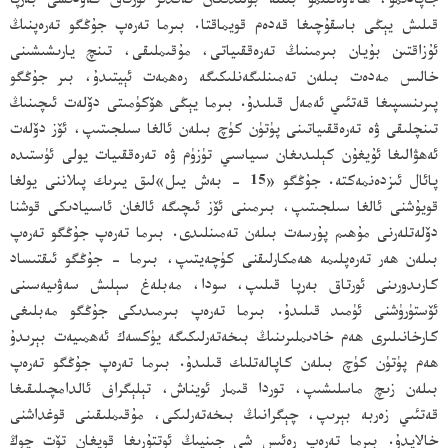
جاپادىمۇ، ھالاۋەتتىمۇ بىللە بولىدىغان تەقدىر ئورتاق گەۋدىسى بەرپا
قىلىش يېڭى باسقۇچىغا قەدەم قويماقتا. بىرما تەرەپ جۇڭگو تەرەپنىڭ
ئۇزاقتىن بۇيان بىرمىنىڭ تەرەققىياتى، مۇقىملىقى، تىنچ يارىشىشىنى
خالىس مەدەت بىلەن تەمىنلىگەنلىكىگە رەھمەت ئېيتىدۇ، بىر جۇڭگو
پىرىنسىپىغا قەتئىي ئەمەل قىلىدۇ. بىرما يېڭى ھۆكۈمىتى دۆلەت ئىچىنىڭ
تىنچلىقى ۋە تەرەققىياتىنى پۈتۈن كۈچ بىلەن ئالغا سىلجىتىپ، ئۆز دۆلەت
ئەھۋالىغا ئۇيغۇن كېلىدىغان سىياسىي تۈزۈم ۋە تەرەققىيات يولى ئۈستىدە
پائال ئىزدەنمەكتە. جۇڭگو «15 - بەش يىل»لىق يىرىك پىلاننى يولغا
قويۇشنى ئالغا سىلجىتىپ، بىرمىنى ئۆز ئىچىگە ئالغان ئاسىيادىكى قوشنا
دۆلەتلەرنى مۇھىم پۇرسەت بىلەن تەمىنلىدى. بىرما تەرەپ جۇڭگو تەرەپ
بىلەن ھەر تەرەپلىمە ھەمكارلىقنى كۈچەيتىپ، بىرما - جۇڭگو ئىقتىساد
كارىدورىنى ئورتاق بەرپا قىلىپ، سودا، مەبلەغ سېلىش سەۋىيەسىنى
ئۆستۈرۈشنى ئۈمىد قىلىدۇ. بىرما تەرەپ بىرمىدىكى جۇڭگو مەبلىغى
كارخانىلىرى ھەم خادىملىرىنىڭ بىخەتەرلىكىگە يۈكسەك ئەھمىيەت بېرىدۇ
ھەم پۈتۈن كۈچ بىلەن كاپالەتلىك قىلىدۇ. بىرما تەرەپ جۇڭگو تەرەپ
بىلەن زىچ ماسلىشىپ، توردا قىمار ئويناش، تېلېگراف ئالدامچىلىقىغا
قەتئىي زەربە بېرىپ، چېگرانىڭ بىخەتەرلىكى، مۇقىملىقىنى قوغداشنى
خالايدۇ. بىرما تەرەپ رەئىس شى جىنپىڭ ئوتتۇرىغا قويغان تۆت چوڭ