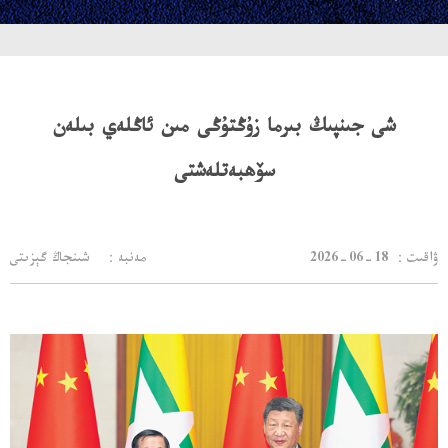
شى جىنپىڭ بىرما زۇڭتۇڭى مىن ئاڭلەي بىلەن
سۆھبەتلەشتى
：ۋاقىت
2026-06-18
مەنبە： شىنجاڭ گېزىتى