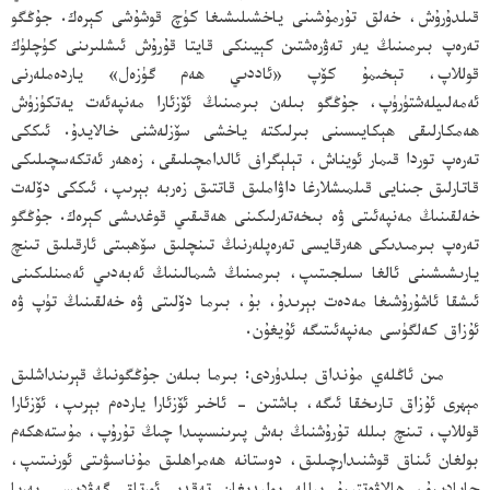
قىلدۇرۇش، خەلق تۇرمۇشىنى ياخشىلىشىغا كۈچ قوشۇشى كېرەك. جۇڭگو
تەرەپ بىرمىنىڭ يەر تەۋرەشتىن كېيىنكى قايتا قۇرۇش ئىشلىرىنى كۈچلۈك
قوللاپ، تېخىمۇ كۆپ «ئاددىي ھەم گۈزەل» ياردەملەرنى
ئەمەلىيلەشتۈرۈپ، جۇڭگو بىلەن بىرمىنىڭ ئۆزئارا مەنپەئەت يەتكۈزۈش
ھەمكارلىقى ھېكايىسىنى بىرلىكتە ياخشى سۆزلەشنى خالايدۇ. ئىككى
تەرەپ توردا قىمار ئويناش، تېلېگراف ئالدامچىلىقى، زەھەر ئەتكەسچىلىكى
قاتارلىق جىنايى قىلمىشلارغا داۋاملىق قاتتىق زەربە بېرىپ، ئىككى دۆلەت
خەلقىنىڭ مەنپەئىتى ۋە بىخەتەرلىكىنى ھەقىقىي قوغدىشى كېرەك. جۇڭگو
تەرەپ بىرمىدىكى ھەرقايسى تەرەپلەرنىڭ تىنچلىق سۆھبىتى ئارقىلىق تىنچ
يارىشىشىنى ئالغا سىلجىتىپ، بىرمىنىڭ شىمالىنىڭ ئەبەدىي ئەمىنلىكىنى
ئىشقا ئاشۇرۇشىغا مەدەت بېرىدۇ، بۇ، بىرما دۆلىتى ۋە خەلقىنىڭ تۈپ ۋە
ئۇزاق كەلگۈسى مەنپەئىتىگە ئۇيغۇن.
مىن ئاڭلەي مۇنداق بىلدۈردى: بىرما بىلەن جۇڭگونىڭ قېرىنداشلىق
مېھرى ئۇزاق تارىخقا ئىگە، باشتىن - ئاخىر ئۆزئارا ياردەم بېرىپ، ئۆزئارا
قوللاپ، تىنچ بىللە تۇرۇشنىڭ بەش پىرىنسىپىدا چىڭ تۇرۇپ، مۇستەھكەم
بولغان ئىناق قوشنىدارچىلىق، دوستانە ھەمراھلىق مۇناسىۋىتى ئورنىتىپ،