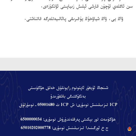
مىن ئاڭلەي ئۈچۈن قارشى ئېلىش زىياپىتى ئۆتكۈزدى.
ۋاڭ يى، ۋاڭ شياۋخۇڭ يۇقىرىقى پائالىيەتلەرگە قاتناشتى.
、
شىنجاڭ ئۇيغۇر ئاپتونوم رايونلۇق خەلق ھۆكۈمىتى
بەنگۇڭتىڭى باشقۇرىدۇ
ICP تىزىملىنىش نومۇرى: ش ICP ت 05001680-نومۇرلۇق
ھۆكۈمەت تور بېكىتى پەرقلەندۈرۈش نومۇرى: 6500000034
ج خ ئورگىنىدا تىزىملىنىش نومۇرى: 65010202000778