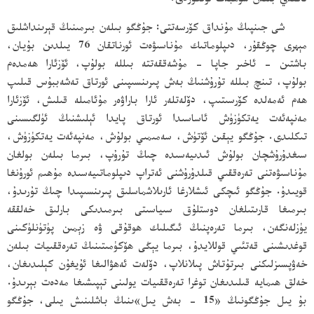
ئاڭلەي بىلەن سۆھبەت ئۆتكۈزدى.
شى جىنپىڭ مۇنداق كۆرسەتتى: جۇڭگو بىلەن بىرمىنىڭ قېرىنداشلىق
مېھرى چوڭقۇر، دىپلوماتىك مۇناسىۋەت ئورناتقان 76 يىلدىن بۇيان،
باشتىن - ئاخىر جاپا - مۇشەققەتتە بىللە بولۇپ، ئۆزئارا ھەمدەم
بولۇپ، تىنچ بىللە تۇرۇشنىڭ بەش پىرىنسىپىنى ئورتاق تەشەببۇس قىلىپ
ھەم ئەمەلدە كۆرسىتىپ، دۆلەتلەر ئارا باراۋەر مۇئامىلە قىلىش، ئۆزئارا
مەنپەئەت يەتكۈزۈش ئاساسىدا ئورتاق پايدا ئېلىشنىڭ ئۈلگىسىنى
تىكلىدى. جۇڭگو يېقىن ئۆتۈش، سەمىمىي بولۇش، مەنپەئەت يەتكۈزۈش،
سىغدۇرۇشچان بولۇش ئىدىيەسىدە چىڭ تۇرۇپ، بىرما بىلەن بولغان
مۇناسىۋەتنى تەرەققىي قىلدۇرۇشنى ئەتراپ دىپلوماتىيەسىدە مۇھىم ئورۇنغا
قويىدۇ. جۇڭگو ئىچكى ئىشلارغا ئارىلاشماسلىق پىرىنسىپىدا چىڭ تۇرىدۇ،
بىرمىغا قارىتىلغان دوستلۇق سىياسىتى بىرمىدىكى بارلىق خەلققە
يۈزلەنگەن، بىرما تەرەپنىڭ ئىگىلىك ھوقۇقى ۋە زېمىن پۈتۈنلۈكىنى
قوغدىشىنى قەتئىي قوللايدۇ، بىرما يېڭى ھۆكۈمىتىنىڭ تەرەققىيات بىلەن
خەۋپسىزلىكنى بىرتۇتاش پىلانلاپ، دۆلەت ئەھۋالىغا ئۇيغۇن كېلىدىغان،
خەلق ھىمايە قىلىدىغان توغرا تەرەققىيات يولىنى تېپىشىغا مەدەت بېرىدۇ.
بۇ يىل جۇڭگونىڭ «15 - بەش يىل»ىنىڭ باشلىنىش يىلى، جۇڭگو