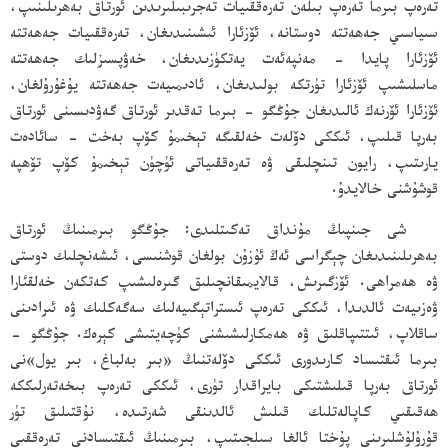
تەرەپ بىرما تەرەپ بىلەن تەرەققىيات تەجرىبىلىرىدىن ئورتاق بەھرىلىنىپ،
سىياسىي جەھەتتە دوستانە، ئۆزئارا ئىشىنىدىغان، تەرەققىيات جەھەتتە
ئۆزئارا پايدا - مەنپەئەت يەتكۈزىدىغان، خەۋپسىزلىك جەھەتتە
ماسلىشىپ ئۆزئارا تۈرتكە بولىدىغان، ئادىمىيەت جەھەتتە يۇغۇرۇلغان،
ئۆزئارا ئۆرنەك ئالىدىغان جۇڭگو - بىرما تەقدىر ئورتاق گەۋدىسىنى ئورتاق
بەرپا قىلىپ، ئىككى دۆلەت خەلقىگە تېخىمۇ كۆپ بەخت - سائادەت
يارىتىپ، رايون تىنچلىقى ۋە تەرەققىياتى ئۈچۈن تېخىمۇ كۆپ تۆھپە
قوشۇشنى خالايدۇ.
شى جىنپىڭ مۇنداق تەكىتلىدى: جۇڭگو بىرمىنىڭ ئورتاق
بەھرىلىنىدىغان چېگراسى ئەڭ ئۇزۇن بولغان قوشنىسى، ئىشەنچلىك دوستى
ۋە ھەمراھى. ئۆزگىرىش، قالايمىقانچىلىق گىرەلىشىپ كەتكەن خەلقئارا
ۋەزىيەت ئالدىدا، ئىككى تەرەپ ئىستراتېگىيەلىك سەگەكلىك ۋە ئىرادىنى
ساقلاپ، ئىتتىپاقلىق ۋە ھەمكارلىشىشنى كۈچەيتىشى كېرەك. جۇڭگو -
بىرما ئىقتىساد كارىدورى ئىككى دۆلەتنىڭ «بىر بەلباغ، بىر يول»نى
ئورتاق بەرپا قىلىشتىكى بايراقدار تۈرى، ئىككى تەرەپ بىخەتەرلىككە
ھەقىقىي كاپالەتلىك قىلىش ئالدىنقى شەرتىدە، نۇقتىلىق تۈر
قۇرۇلۇشلىرىنى پۇختا ئالغا سىلجىتىپ، بىرمىنىڭ ئىقتىسادنى تەرەققىي