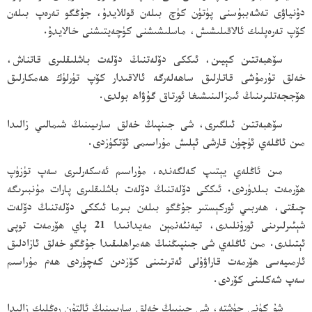
دۇنياۋى تەشەببۇسنى پۈتۈن كۈچ بىلەن قوللايدۇ، جۇڭگو تەرەپ بىلەن
كۆپ تەرەپلىك ئالاقىلىشىش، ماسلىشىشنى كۈچەيتىشنى خالايدۇ.
سۆھبەتتىن كېيىن، ئىككى دۆلەتنىڭ دۆلەت باشلىقلىرى قاتناش،
خەلق تۇرمۇشى قاتارلىق ساھەلەرگە ئالاقىدار كۆپ تۈرلۈك ھەمكارلىق
ھۆججەتلىرىنىڭ ئىمزالىنىشىغا ئورتاق گۇۋاھ بولدى.
سۆھبەتتىن ئىلگىرى، شى جىنپىڭ خەلق سارىيىنىڭ شىمالىي زالىدا
مىن ئاڭلەي ئۈچۈن قارشى ئېلىش مۇراسىمى ئۆتكۈزدى.
مىن ئاڭلەي يېتىپ كەلگەندە، مۇراسىم ئەسكەرلىرى سەپ تۈزۈپ
ھۆرمەت بىلدۈردى. ئىككى دۆلەتنىڭ دۆلەت باشلىقلىرى پارات مۇنبىرىگە
چىقتى، ھەربىي ئوركېستىر جۇڭگو بىلەن بىرما ئىككى دۆلەتنىڭ دۆلەت
شېئىرلىرىنى ئورۇنلىدى، تيەنئەنمېن مەيدانىدا 21 پاي ھۆرمەت توپى
ئېتىلدى. مىن ئاڭلەي شى جىنپىڭنىڭ ھەمراھلىقىدا جۇڭگو خەلق ئازادلىق
ئارمىيەسى ھۆرمەت قاراۋۇلى ئەترىتىنى كۆزدىن كەچۈردى ھەم مۇراسىم
سەپ شەكلىنى كۆردى.
شۇ كۈنى چۈشتە، شى جىنپىڭ خەلق سارىيىنىڭ ئالتۇن رەڭلىك زالىدا