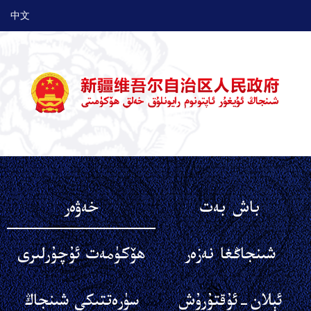
中文
باش بەت
خەۋەر
شىنجاڭغا نەزەر
ھۆكۈمەت ئۇچۇرلىرى
ئېلان-ئۇقتۇرۇش
سۈرەتتىكى شىنجاڭ