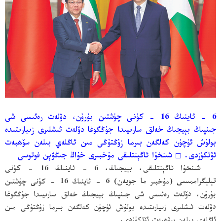
6 - ئاينىڭ 16 - كۈنى چۈشتىن بۇرۇن، دۆلەت رەئىسى شى
جىنپىڭ بېيجىڭ خەلق سارىيىدا جۇڭگوغا دۆلەت ئىشلىرى زىيارىتىدە
بولۇش ئۈچۈن كەلگەن بىرما زۇڭتۇڭى مىن ئاڭلەي بىلەن سۆھبەت
ئۆتكۈزدى.
□
شىنخۇا ئاگېنتلىقى مۇخبىرى خۇاڭ جىڭۋېن فوتوسى
شىنخۇا ئاگېنتلىقى، بېيجىڭ، 6 - ئاينىڭ 16 - كۈنى
تېلېگراممىسى
(مۇخبىر
ما جويەن
) 6 - ئاينىڭ 16 - كۈنى چۈشتىن
بۇرۇن، دۆلەت رەئىسى شى جىنپىڭ بېيجىڭ خەلق سارىيىدا جۇڭگوغا
دۆلەت ئىشلىرى زىيارىتىدە بولۇش ئۈچۈن كەلگەن بىرما زۇڭتۇڭى مىن