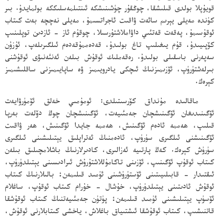
قويۇپلا بولدى قىلىشقا، چوڭقۇر چۈشىنىشكە ئىنتىلمەسلىككە بولمايدۇ. بىر
كۈندە مەيلى يېرىم سائەت ۋاقىت ئاجراتسىمۇ، مەيلى نەچچە بەت كىتاب
ئوقۇسىمۇ، پەقەت قەتئىي داۋاملاشتۇرسىلا، چوقۇم ئاز - ئازدىن توپلىنىپ
كۆپىيىدۇ، قۇم يىغىلىپ تاغ بولىدۇ، قەدەممۇقەدەم ئىلگىرىلەپ، ئۇزۇن
سەپەرنى باسقىلى بولىدۇ. رەقەملىك ئوقۇش بىلەن ئەنئەنىۋى ئوقۇشنى
بىرلەشتۈرۈپ، ئۆزىمىزنىڭ ئىچكى يادرويىمىز ۋە ساپايىمىزنى ساقلىشىمىز
كېرەك.
ماقالىدە مۇنداق كۆرسىتىلدى: ئومۇمىي خەلق ئۆمۈرۋايەت
ئۆگىنىدىغان ئۆگىنىشچان جەمئىيەت، ئۆگىنىشچان چوڭ دۆلەت بەرپا
قىلىپ، ھەممە ئادەم ئۆگىنىش، ھەممە جايدا ئۆگىنىش، ھەر ۋاقىت
ئۆگىنىشنى ئىلگىرى سۈرۈپ، ئادەمنىڭ ئەتراپلىق يېتىلىشىنى ئىلگىرى
سۈرۈش كېرەك. كەڭ پارتىيە ئەزالىرى، كادىرلارنىڭ باشلامچىلىق بىلەن
كىتاب ئوقۇپ ئۆگىنىپ، ئۆزىنى تاكامۇللاشتۇرۇش ئىرادىسىنى يېتىلدۈرۈپ،
ئىقتىدار - قابىلىيىتىنى ئۆستۈرۈشىنى ئۈمىد قىلىمەن؛ بالىلارنىڭ كىتاب
ئوقۇش ئادىتىنى يېتىلدۈرۈپ، خۇشال - خۇرام كىتاب ئوقۇپ، ساغلام
ئۆسۈپ يېتىلىشىنى ئۈمىد قىلىمەن؛ پۈتۈن جەمئىيەتنىڭ كىتاب ئوقۇشقا
قاتنىشىپ، كىتاب ئوقۇشقا ئىشتىياق باغلاش، ياخشى كىتابلارنى ئوقۇش،