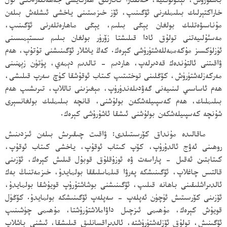
باشقۇرۇش، ئېكولوگىيە، خەلقئارا قاتارلىق ھەرقايسى جەھەتلەردىكى ئۇل
خاراكتېرلىك بىلىملەرنى ئۆگىنىپ، ئۆز خىزمىتىنى ياخشى ئىشلەش بىلەن
مۇناسىۋەتلىك بولغان يېڭى بىلىم، يېڭى ماھارەتلەرنى ئۆگىنىپ،
مەسئۇلىيەتنى تولۇق ئادا قىلىشتا زۆرۈر بولغان بىلىم سىستېمىسىنى
ئۈزلۈكسىز مۇكەممەللەشتۈرۈشى كېرەك. كەڭ ياشلار ئۆگىنىشنى تۇتۇپ، ھەم
ۋاقىتنى ئالتۇندەك قەدىرلەپ، ھاردىم - تالدىم دېمەي، پۈتۈن زېھنىنى
مەركەزلەشتۈرۈش، كۆڭلىنى توختىتىپ كىتاب ئوقۇشقا كۈچ سەرپ قىلىشى،
ھەم ئاساسىي لىنىيەنى گەۋدىلەندۈرۈپ، مېغىزىنى تاللاپ، تىرىشىپ ھەم
بىلىملىك، ھەم كەسپىيلەشكەن بولۇشنى، قانچە بىلىملىك بولغانسېرى
شۇنچە كەسپىيلەشكەن بولۇشنى ئىشقا ئاشۇرۇشى كېرەك.
ماقالىدە مۇنداق كۆرسىتىلدى: ۋاقىت چىقىرىش بىلەن ئىزدىنىش
روھىنى ئەۋج ئالدۇرۇپ، كۆپ كىتاب ئوقۇپ، ياخشى كىتاب ئوقۇپ،
كىتابتىن ئەقىل - پاراسەت ۋە ئوزۇقلۇق قوبۇل قىلىش كېرەك، ئۆزىنى
قالتىس چاغلاپ، ئۆگىنىشكە پەرۋا قىلماسلىققا بولمايدۇ، خىزمەتنىڭ بەك
ئالدىراشلىقىنى باھانە قىلىپ، ئۆگىنىشنى بوشاشتۇرۇپ قويۇشقا بولمايدۇ،
ئۆزىنى كۆرسىتىش ئۈچۈن ئەپلەپ - سەپلەپ ئۆگىنىشكە بولمايدۇ. كۆڭۈل
قويۇش كېرەك، مۇھىمى ئىزچىل داۋاملاشتۇرۇشتا، مۇھىمى چۈشىنىپ
ئۆگىنىش، تولۇق ئۆزلەشتۈرۈشتە، ئالدىراقسانلىق قىلىشقا، ئىشنى باشلاپ