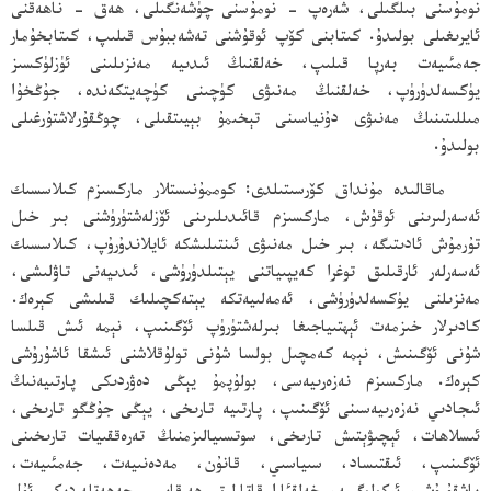
نومۇسنى بىلگىلى، شەرەپ - نومۇسنى چۈشەنگىلى، ھەق - ناھەقنى
ئايرىغىلى بولىدۇ. كىتابنى كۆپ ئوقۇشنى تەشەببۇس قىلىپ، كىتابخۇمار
جەمئىيەت بەرپا قىلىپ، خەلقنىڭ ئىدىيە مەنزىلىنى ئۈزلۈكسىز
يۈكسەلدۈرۈپ، خەلقنىڭ مەنىۋى كۈچىنى كۈچەيتكەندە، جۇڭخۇا
مىللىتىنىڭ مەنىۋى دۇنياسىنى تېخىمۇ بېيىتقىلى، چوڭقۇرلاشتۇرغىلى
بولىدۇ.
ماقالىدە مۇنداق كۆرسىتىلدى: كوممۇنىستلار ماركسىزم كىلاسسىك
ئەسەرلىرىنى ئوقۇش، ماركسىزم قائىدىلىرىنى ئۆزلەشتۈرۈشنى بىر خىل
تۇرمۇش ئادىتىگە، بىر خىل مەنىۋى ئىنتىلىشكە ئايلاندۇرۇپ، كىلاسسىك
ئەسەرلەر ئارقىلىق توغرا كەيپىياتنى يېتىلدۈرۈشى، ئىدىيەنى تاۋلىشى،
مەنزىلنى يۈكسەلدۈرۈشى، ئەمەلىيەتكە يېتەكچىلىك قىلىشى كېرەك.
كادىرلار خىزمەت ئېھتىياجىغا بىرلەشتۈرۈپ ئۆگىنىپ، نېمە ئىش قىلسا
شۇنى ئۆگىنىش، نېمە كەمچىل بولسا شۇنى تولۇقلاشنى ئىشقا ئاشۇرۇشى
كېرەك. ماركسىزم نەزەرىيەسى، بولۇپمۇ يېڭى دەۋردىكى پارتىيەنىڭ
ئىجادىي نەزەرىيەسىنى ئۆگىنىپ، پارتىيە تارىخى، يېڭى جۇڭگو تارىخى،
ئىسلاھات، ئېچىۋېتىش تارىخى، سوتسىيالىزمنىڭ تەرەققىيات تارىخىنى
ئۆگىنىپ، ئىقتىساد، سىياسىي، قانۇن، مەدەنىيەت، جەمئىيەت،