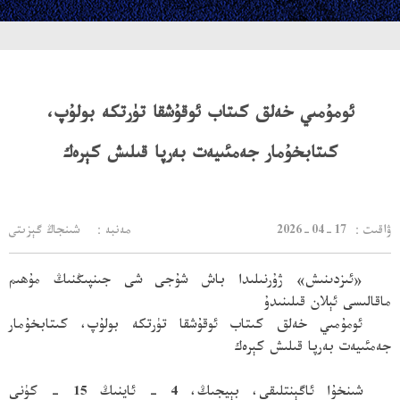
ئومۇمىي خەلق كىتاب ئوقۇشقا تۈرتكە بولۇپ،
كىتابخۇمار جەمئىيەت بەرپا قىلىش كېرەك
：ۋاقىت
2026-04-17
مەنبە： شىنجاڭ گېزىتى
«ئىزدىنىش» ژۇرنىلىدا باش شۇجى شى جىنپىڭنىڭ مۇھىم
ماقالىسى ئېلان قىلىنىدۇ
ئومۇمىي خەلق كىتاب ئوقۇشقا تۈرتكە بولۇپ، كىتابخۇمار
جەمئىيەت بەرپا قىلىش كېرەك
شىنخۇا ئاگېنتلىقى، بېيجىڭ، 4 - ئاينىڭ 15 - كۈنى