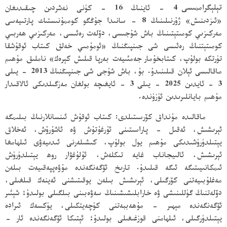
تېلېگراممىسى
4 - ئاينىڭ 16 - كۈنى نەشردىن چىقىدىغان
«ئىزدىنىش» ژۇرنىلىنىڭ 8 - سانىدا جۇڭگو كوممۇنىستىك پارتىيەسى
مەركىزىي كومىتېتىنىڭ باش شۇجىسى، دۆلەت رەئىسى، مەركىزىي ھەربىي
كومىتېتنىڭ رەئىسى شى جىنپىڭنىڭ «ئومۇمىي خەلق كىتاب ئوقۇشقا
تۈرتكە بولۇپ، كىتابخۇمار جەمئىيەت بەرپا قىلىش كېرەك» ناملىق مۇھىم
ماقالىسى ئېلان قىلىنىدۇ. بۇ، باش شۇجى شى جىنپىڭنىڭ 2013 - يىلى
3 - ئايدىن 2025 - يىلى 3 - ئايغىچە بولغان مەزگىلدىكى ئالاقىدار
مۇھىم بايانلىرىدىن ئۈزۈندە.
ماقالىدە مۇنداق كۆرسىتىلدى: كىتاب ئوقۇش ئىنسانلارنىڭ بىلىمگە
ئېرىشىش، ئەقىل - پاراسىتىنى ئۇرغۇتۇش ۋە ئاشۇرۇش، ئەخلاق
يېتىلدۈرۈشىدىكى مۇھىم يول بولۇپ، كىشىلەرنى ئىدىيەۋى ئىلھامغا
ئېرىشىش، ئالىيجاناب غايە تىكلەش، ئۇلۇغۋار روھ يېتىلدۈرۈش
ئىمكانىيىتىگە ئىگە قىلىدۇ. تارىخ ئۆگەنگەندە مۇۋەپپەقىيەت بىلەن
مەغلۇبىيەتنى كۆرگىلى، ئېرىشىش بىلەن يوقىتىشنى ئەينەك قىلغىلى،
دۆلەتنىڭ گۈللىنىشى ۋە خارابلىشىشىنىڭ سەۋەبىنى بىلگىلى بولىدۇ؛ شېئىر
ئۆگەنگەندە مېھىر - مۇھەببەتنى كۈچەيتكىلى، يۈكسەك ئىرادە
يېتىلدۈرگىلى، ئىلھامنى قوزغىغىلى بولىدۇ؛ ئېتىكا ئۆگەنگەندە ئار -