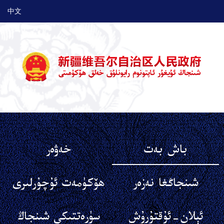
中文
باش بەت
خەۋەر
شىنجاڭغا نەزەر
ھۆكۈمەت ئۇچۇرلىرى
ئېلان-ئۇقتۇرۇش
سۈرەتتىكى شىنجاڭ