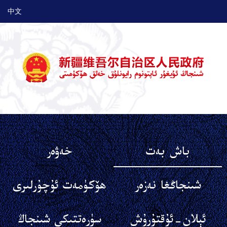
中文
باش بەت
خەۋەر
شىنجاڭغا نەزەر
ھۆكۈمەت ئۇچۇرلىرى
ئېلان-ئۇقتۇرۇش
سۈرەتتىكى شىنجاڭ