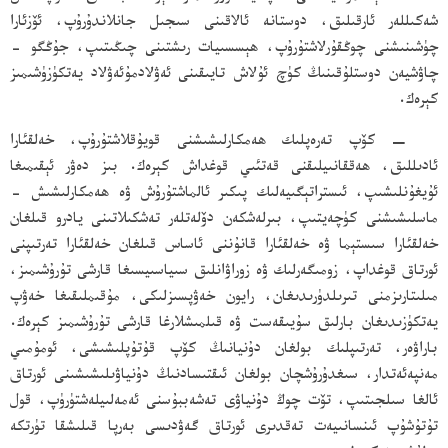
شەكىللەر ئارقىلىق، دوستانە ئالاقىنى سىجىل جانلاندۇرۇپ، ئۆزئارا
چۈشىنىشنى چوڭقۇرلاشتۇرۇپ، ھېسسىيات رىشتىنى چىڭىتىپ، جۇڭگو -
چاۋشيەن دوستلۇقىنىڭ كۈچ ئۇلاش تايىقىنى ئەۋلادمۇئەۋلاد يەتكۈزۈشىمىز
كېرەك.
− كۆپ تەرەپلىك ھەمكارلىشىشنى قويۇقلاشتۇرۇپ، خەلقئارا
ئادىللىق، ھەققانىيلىقنى قەتئىي قوغداش كېرەك. بىز دەۋر ئېقىمىغا
ئۇيغۇنلىشىپ، ئىستراتېگىيەلىك پىكىر ئالماشتۇرۇش ۋە ھەمكارلىشىش -
ماسلىشىشنى كۈچەيتىپ، بىرلەشكەن دۆلەتلەر تەشكىلاتىنى يادرو قىلغان
خەلقئارا سىستېما ۋە خەلقئارا قانۇننى ئاساس قىلغان خەلقئارا تەرتىپنى
ئورتاق قوغداپ، زومىگەرلىك ۋە زوراۋانلىق سىياسىيسىغا قارشى تۇرۇشىمىز،
مىلىتارىزمنى تىرىلدۈرىدىغان، رايون خەۋپسىزلىكى، مۇقىملىقىغا خەۋپ
يەتكۈزىدىغان بارلىق سۇيىقەست ۋە قىلمىشلارغا قارشى تۇرۇشىمىز كېرەك.
باراۋەر، تەرتىپلىك بولغان دۇنيانىڭ كۆپ قۇتۇپلىشىشى، ئومۇمىي
مەنپەئەتدار، سىغدۇرۇشچان بولغان ئىقتىسادنىڭ دۇنياۋىلىشىشىنى ئورتاق
ئالغا سىلجىتىپ، تۆت چوڭ دۇنياۋى تەشەببۇسنى ئەمەلىيلەشتۈرۈپ، قول
تۇتۇشۇپ ئىنسانىيەت تەقدىرى ئورتاق گەۋدىسى بەرپا قىلىشقا تۈرتكە