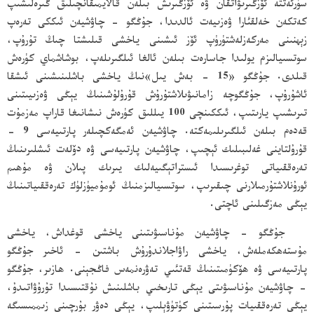
سۈرئەتتە ئۆزگىرىۋاتقان ۋە ئۆزگىرىش بىلەن قالايمىقانچىلىق گىرەلىشىپ
كەتكەن خەلقئارا ۋەزىيەت ئالدىدا، جۇڭگو - چاۋشيەن ئىككى تەرەپ
زېھنىنى مەركەزلەشتۈرۈپ ئۆز ئىشىنى ياخشى قىلىشتا چىڭ تۇرۇپ،
سوتسىيالىزم يولىدا جاسارەت بىلەن ئالغا ئىلگىرىلەپ، بوشاشماي كۈرەش
قىلدى. جۇڭگو «15 - بەش يىل»نىڭ ياخشى باشلىنىشىنى ئىشقا
ئاشۇرۇپ، جۇڭگوچە زامانىۋىلاشتۇرۇش قۇرۇلۇشىنىڭ يېڭى ۋەزىيىتىنى
تىرىشىپ يارىتىپ، ئىككىنچى 100 يىللىق كۈرەش نىشانىغا قاراپ مەزمۇت
قەدەم بىلەن ئىلگىرىلىمەكتە. چاۋشيەن ئەمگەكچىلەر پارتىيەسى 9 -
قۇرۇلتاينى غەلىبىلىك ئېچىپ، چاۋشيەن پارتىيەسى ۋە دۆلەت ئىشلىرىنىڭ
تەرەققىياتى توغرىسىدا ئىستراتېگىيەلىك يىرىك پىلان ۋە مۇھىم
ئورۇنلاشتۇرمىلارنى چىقىرىپ، سوتسىيالىزمنىڭ ئومۇميۈزلۈك تەرەققىياتىنىڭ
يېڭى مەزگىلىنى ئاچتى.
جۇڭگو - چاۋشيەن مۇناسىۋىتىنى ياخشى قوغداش، ياخشى
مۇستەھكەملەش، ياخشى راۋاجلاندۇرۇش باشتىن - ئاخىر جۇڭگو
پارتىيەسى ۋە ھۆكۈمىتىنىڭ قەتئىي تەۋرەنمەس فاڭجېنى. ھازىر، جۇڭگو
- چاۋشيەن مۇناسىۋىتى يېڭى تارىخىي باشلىنىش نۇقتىسىدا تۇرۇۋاتىدۇ،
يېڭى تەرەققىيات پۇرسىتىنى كۈتۈۋېلىپ، يېڭى دەۋر بۇرچىنى زىممىسىگە