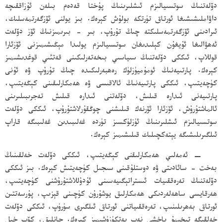
دۆلەتنىڭ سوتسىيالىزم ئىشلىرىنىڭ پۇختا قەدەم بىلەن ئۇزاققىچە
داۋاملىشىشىغا ئورتاق تۈرتكە بولۇش كېرەك. بىز يولنى ئۆزگەرتمەسلىك،
ئىرادىنى ئۆزگەرتمەسلىكتە چىڭ تۇرۇپ، بىر - بىرىمىزنىڭ ئۆز دۆلەت
ئەھۋالىغا ئۇيغۇن كېلىدىغان سوتسىيالىزم يولىدا مېڭىشىمىزنى ئۆزئارا
قوللاپ، ئىككى دۆلەتنىڭ سىياسىي بىخەتەرلىكىنى قەتئىي قوغدىشىمىز
كېرەك. پارتىيەنىڭ ئومۇميۈزلۈك رەھبەرلىكىدە چىڭ تۇرۇپ ۋە ئۇنى
كۈچەيتىپ، ئىككى پارتىيەنىڭ ئالاقىسى ۋە ھەمكارلىقىنى كېڭەيتىپ،
پارتىيەنى ئىدارە قىلىش، دۆلەتنى ئىدارە قىلىش تەجرىبىلىرىنى
ئالماشتۇرۇش، ئۆزئارا ئۆرنەك قىلىشنى چوڭقۇرلاشتۇرۇپ، ئىككى دۆلەت
سوتسىيالىزم ئىشلىرىنىڭ ئۈزلۈكسىز تۈردە غەلىبىدىن غەلىبىگە قاراپ
ئىلگىرىلىشىگە يېتەكچىلىك قىلىشىمىز كېرەك.
− ئەمەلىي ھەمكارلىقنى كېڭەيتىپ، ئىككى دۆلەت خەلقىنىڭ
بەخت - سائادىتى ۋە دوستلۇقىنى سىجىل كۈچەيتىش كېرەك. بىز ئىككى
دۆلەتنىڭ تەرەققىيات ئىستراتېگىيەسىنى ئۇدۇللاشتۇرۇشنى كۈچەيتىپ،
ھەرقايسى ساھەلەردىكى ھەمكارلىق يوشۇرۇن كۈچىنى قېزىپ، پۇرسەتتىن
ئورتاق بەھرىلىنىپ، تەرەققىياتنى ئورتاق ئىلگىرى سۈرۈپ، ئىككى دۆلەت
خەلقىگە تېخىمۇ ياخشى نەپ يەتكۈزۈشىمىز كېرەك. جانلىق، كۆپ خىل