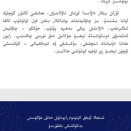
بولۇشىمىز كېرەك.
ئۇزاق يىللار داۋامىدا ئورتاق تاۋلاندۇق، ھەقىقىي ئالتۇن كۈچلۈك
ئوتتا بىلىنىدۇ. بىز چاۋشيەنلىك يولداشلار بىلەن قول تۇتۇشۇپ ئالغا
ئىلگىرىلەپ، داۋاملىق يېڭى سەھىپە پۈتۈپ، جۇڭگو - چاۋشيەن
ئەنئەنىۋى دوستلۇقىنىڭ تېخىمۇ جۇلالىق دەۋر نۇرىنى چاقنىتىپ، رايون
ھەتتا دۇنيانىڭ تىنچلىقى، مۇقىملىقى ۋە تەرەققىياتى - گۈللىنىشى
ئۈچۈن تېخىمۇ زور تۆھپە قوشۇشنى خالايمىز.
、
شىنجاڭ ئۇيغۇر ئاپتونوم رايونلۇق خەلق ھۆكۈمىتى
بەنگۇڭتىڭى باشقۇرىدۇ