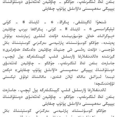
بىلەن تەڭ ئىلگىرىلەپ، جۇڭگو - چاۋشيەن ئەنئەنىۋى دوستلۇقىنىڭ
يېپيېڭى سەھىپىسىنى داۋاملىق پۈتۈپ چىقايلى
شىنخۇا ئاگېنتلىقى، پىڭراڭ، 6 - ئاينىڭ 8 - كۈنى
تېلېگراممىسى
6 - ئاينىڭ 8 - كۈنى، پىڭراڭغا بېرىپ چاۋشيەن
دېموكراتىك خەلق جۇمھۇرىيىتىدە دۆلەت ئىشلىرى زىيارىتىدە بولۇش
پەيتىدە، جۇڭگو كوممۇنىستىك پارتىيەسى مەركىزىي كومىتېتىنىڭ باش
شۇجىسى، دۆلەت رەئىسى شى جىنپىڭ چاۋشيەن «ئەمگەك خەۋەرلىرى»
گېزىتىدە «ئالدىنقىلارغا ۋارىسلىق قىلىپ كېيىنكىلەرگە يول ئېچىپ،
جاسارەت بىلەن تەڭ ئىلگىرىلەپ، جۇڭگو - چاۋشيەن ئەنئەنىۋى
دوستلۇقىنىڭ يېپيېڭى سەھىپىسىنى داۋاملىق پۈتۈپ چىقايلى» دېگەن
تېمىدا ئىمزالىق ماقالە ئېلان قىلدى. ماقالىنىڭ تولۇق تېكىستى
تۆۋەندىكىچە:
ئالدىنقىلارغا ۋارىسلىق قىلىپ كېيىنكىلەرگە يول ئېچىپ، جاسارەت
بىلەن تەڭ ئىلگىرىلەپ، جۇڭگو - چاۋشيەن ئەنئەنىۋى دوستلۇقىنىڭ
يېپيېڭى سەھىپىسىنى داۋاملىق پۈتۈپ چىقايلى
جۇڭگو كوممۇنىستىك پارتىيەسى مەركىزىي كومىتېتىنىڭ باش