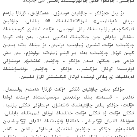
شۇجىسى، جۇڭخۇا خەلق جۇمھۇرىيىتىنىڭ رەئىسى
شى جىنپىڭ
بۇ يىل «جۇڭگو - چاۋشيەن دوستلۇق، ھەمكارلىق، ئۆزئارا ياردەم
بېرىش شەرتنامىسى» ئىمزالانغانلىقىنىڭ 65 يىللىقى. چاۋشيەن
ئەمگەكچىلەر پارتىيەسىنىڭ باش شۇجىسى، دۆلەت ئىشلىرى كومىتېتىنىڭ
باشلىقى يولداش جىن جېڭئېننىڭ تەكلىپى بىلەن، مەن پات ئارىدا
چاۋشيەندە دۆلەت ئىشلىرى زىيارىتىدە بولىمەن. بۇ مېنىڭ يەتتە يىلدىن
كېيىن گۈزەل چاۋشيەندە يەنە بىر قېتىم زىيارەتتە بولۇشۇم. مەن باش
شۇجى جىن جېڭئېن بىلەن جۇڭگو - چاۋشيەن ئەنئەنىۋى دوستلۇقى
توغرىسىدا ئورتاق سۆزلىشىپ، جۇڭگو - چاۋشيەن مۇناسىۋىتىنىڭ
تەرەققىيات زور پىلانى ئۈستىدە ئورتاق كېڭىشىشنى ئارزۇ قىلىمەن.
جۇڭگو بىلەن چاۋشيەن ئىككى دۆلەت ئۆزئارا ھەمدەم بولىدىغان،
تەقدىر - قىسمەتتە بىللە بولىدىغان سوتسىيالىستىك دوستانە قوشنا
دۆلەت. جۇڭگو بىلەن چاۋشيەننىڭ ئەنئەنىۋى دوستلۇقى ئىككى پارتىيە،
ئىككى دۆلەت ۋە ئىككى دۆلەت خەلقىنىڭ ئورتاق قىممەتلىك بايلىقى.
دەۋرنىڭ قانداق ئۆزگىرىشى، خەلقئارا ۋەزىيەتنىڭ قانداق ئۆزگىرىشىدىن
قەتئىينەزەر، جۇڭگو - چاۋشيەن ئەنئەنىۋى دوستلۇقى باشتىن - ئاخىر