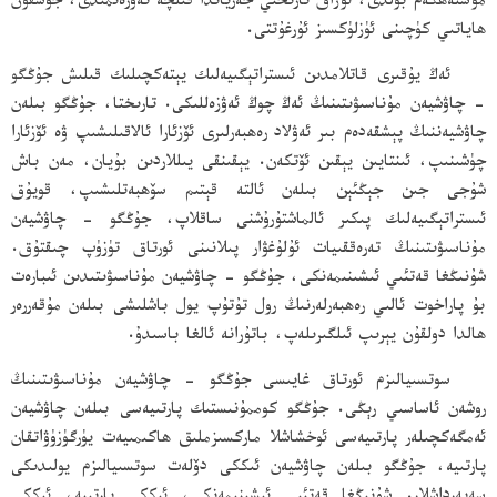
مۇستەھكەم بولدى، ئۇزاق تارىخىي جەرياندا قىلچە تەۋرەنمىدى، جۇشقۇن
ھاياتىي كۈچىنى ئۈزلۈكسىز ئۇرغۇتتى.
ئەڭ يۇقىرى قاتلامدىن ئىستراتېگىيەلىك يېتەكچىلىك قىلىش جۇڭگو
- چاۋشيەن مۇناسىۋىتىنىڭ ئەڭ چوڭ ئەۋزەللىكى. تارىختا، جۇڭگو بىلەن
چاۋشيەننىڭ پېشقەدەم بىر ئەۋلاد رەھبەرلىرى ئۆزئارا ئالاقىلىشىپ ۋە ئۆزئارا
چۈشىنىپ، ئىنتايىن يېقىن ئۆتكەن. يېقىنقى يىللاردىن بۇيان، مەن باش
شۇجى جىن جېڭئېن بىلەن ئالتە قېتىم سۆھبەتلىشىپ، قويۇق
ئىستراتېگىيەلىك پىكىر ئالماشتۇرۇشنى ساقلاپ، جۇڭگو - چاۋشيەن
مۇناسىۋىتىنىڭ تەرەققىيات ئۇلۇغۋار پىلانىنى ئورتاق تۈزۈپ چىقتۇق.
شۇنىڭغا قەتئىي ئىشىنىمەنكى، جۇڭگو - چاۋشيەن مۇناسىۋىتىدىن ئىبارەت
بۇ پاراخوت ئالىي رەھبەرلەرنىڭ رول تۇتۇپ يول باشلىشى بىلەن مۇقەررەر
ھالدا دولقۇن يېرىپ ئىلگىرىلەپ، باتۇرانە ئالغا باسىدۇ.
سوتسىيالىزم ئورتاق غايىسى جۇڭگو - چاۋشيەن مۇناسىۋىتىنىڭ
روشەن ئاساسىي رېڭى. جۇڭگو كوممۇنىستىك پارتىيەسى بىلەن چاۋشيەن
ئەمگەكچىلەر پارتىيەسى ئوخشاشلا ماركسىزملىق ھاكىمىيەت يۈرگۈزۈۋاتقان
پارتىيە، جۇڭگو بىلەن چاۋشيەن ئىككى دۆلەت سوتسىيالىزم يولىدىكى