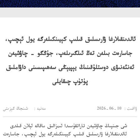
ئالدىنقىلارغا ۋارىسلىق قىلىپ كېيىنكىلەرگە يول ئېچىپ،
جاسارەت بىلەن تەڭ ئىلگىرىلەپ، جۇڭگو - چاۋشيەن
ئەنئەنىۋى دوستلۇقىنىڭ يېپيېڭى سەھىپىسىنى داۋاملىق
پۈتۈپ چىقايلى
：ۋاقىت
2026-06-10
مەنبە： شىنجاڭ گېزىتى
شى جىنپىڭ چاۋشيەن تاراتقۇسىدا ئىمزالىق ماقالە ئېلان قىلدى
ئالدىنقىلارغا ۋارىسلىق قىلىپ كېيىنكىلەرگە يول ئېچىپ، جاسارەت