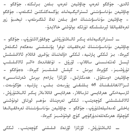
ئالدى. جۇڭگو تەرەپ چاۋشيەن تەرەپ بىلەن بىرلىكتە، جۇڭگو -
چاۋشيەن مۇناسىۋىتىنى ئىستراتېگىيەلىك يۈكسەكلىكتىن ئىگىلەپ، جۇڭگو
- چاۋشيەن مۇناسىۋىتىنىڭ دەۋر بىلەن تەڭ ئىلگىرىلەپ، تېخىمۇ زور
تەرەققىياتقا ئېرىشىشىگە تۈرتكە بولۇشنى خالايدۇ.
− ئىستراتېگىيەلىك پىكىر ئالماشتۇرۇشنى چوڭقۇرلاشتۇرۇپ، جۇڭگو -
چاۋشيەن مۇناسىۋىتىنىڭ تەرەققىيات توغرا يۆنىلىشىنى مەھكەم ئىگىلەش
كېرەك. بىز ئىككى پارتىيە، ئىككى دۆلەتنىڭ يۇقىرى قاتلام ئالاقىلىشىش
ئېسىل ئەنئەنىسىنى ساقلاپ، ئۇرۇق - تۇغقاندەك دائىم ئالاقىلىشىپ
تۇرۇشىمىز، كۆپرەك بېرىش - كېلىش قىلىشىمىز كېرەك. «جۇڭگو -
چاۋشيەن دوستلۇق، ھەمكارلىق، ئۆزئارا ياردەم بېرىش شەرتنامىسى»
ئىمزالانغانلىقىنىڭ 65 يىللىقىنى پۇرسەت بىلىپ، پارتىيە، ھۆكۈمەت،
ئارمىيەدىكى ھەرقايسى تارماقلار، ھەرقايسى قاتلاملار پىكىر ئالماشتۇرۇش،
ئالاقىلىشىشنى كۈچەيتىپ، ئىككى تەرەپنىڭ مۇھىم ئورتاق تونۇشىنى
ياخشى ئەمەلىيلەشتۈرۈپ، جۇڭگو - چاۋشيەن مۇناسىۋىتىنىڭ تەرەققىياتىغا
كۈچلۈك ھەرىكەتلەندۈرگۈچى كۈچ قوشۇشىمىز كېرەك.
− ئالماشتۇرۇش، ئۆزئارا ئۆرنەك قىلىشنى كۈچەيتىپ، ئىككى