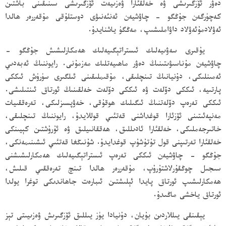
دەۋر ئۆزگىرىشى ۋە خەلقئارا ۋەزىيەت ئۆزگىرىشى سىنىقىنى باشتىن
كەچۈرگەن جۇڭگو - چاۋشيەن ئەنئەنىۋى دوستلۇقى مۇقەررەر ھالدا
ئەۋلادمۇئەۋلاد داۋاملىشىپ، مەڭگۈ ياشنايدۇ.
يۇقىرى سەۋىيەلىك ئىستراتېگىيەلىك ھەمكارلىشىش جۇڭگو -
چاۋشيەن مۇناسىۋىتىنىڭ دەۋر ماھىيەتلىك مەزمۇنى. رايوننىڭ ئەبەدىي
ئەمىنلىكى، دۇنيانىڭ تىنچلىقى، مۇقىملىقىنى ئىلگىرى سۈرۈش ئىككى
پارتىيە، ئىككى دۆلەت ۋە ئىككى دۆلەت خەلقىنىڭ ئورتاق ئىنتىلىشى.
ئىككى تەرەپ دۆلەتنىڭ ئىگىلىك ھوقۇقى، خەۋپسىزلىكى، تەرەققىيات
مەنپەئىتىنى ئۆزئارا قوغداشنى قەتئىي قوللايدۇ، رايوننىڭ تىنچلىقى،
خاتىرجەملىكى، خەلقئارا ئادىللىق، ھەققانىيلىق ۋە ئۇرۇشتىن كېيىنكى
خەلقئارا تەرتىپنى قول تۇتۇشۇپ قوغدايدۇ. شۇنىڭغا قەتئىي ئىشىنىمەنكى،
جۇڭگو - چاۋشيەن ئىككى تەرەپ ئىستراتېگىيەلىك ھەمكارلىشىشنى
سىجىل چوڭقۇرلاشتۇرۇپ، مۇقەررەر ھالدا تىنچ تەرەققىي قىلىش،
ھەمكارلىشىپ ئورتاق پايدا ئېلىشتىن ئىبارەت جاھاندىكى توغرا يولدا
ئورتاق ياخشى ماڭىدۇ.
يېقىنقى يىللاردىن بۇيان، دۇنيادا يۈز يىللىق ئۆزگىرىش ۋەزىيىتى تېز