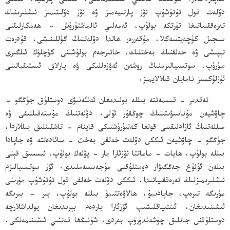
سەپەرداشلار. شۇنىڭغا قەتئىي ئىشىنىمەنكى، ئىككى پارتىيە، ئىككى
دۆلەت قول تۇتۇشۇپ ئۆز پارتىيەمىز ۋە ئۆز دۆلىتىمىز ئىشلىرىنىڭ
تەرەققىياتىغا تۈرتكە بولۇپ، ئەمەلىي ئالماشتۇرۇش - ھەمكارلىقنى
سىجىل كۈچەيتسەكلا، مۇقەررەر ھالدا دۆلەتنىڭ گۈللىنىشى، قۇدرەت
تېپىشى ۋە خەلقنىڭ بەختلىك، خاتىرجەم بولۇشىنى كۈچلۈك ئىلگىرى
سۈرۈپ، سوتسىيالىزمنىڭ روشەن ئەۋزەللىكى ۋە پارلاق ئىستىقبالىنى
ئۈزلۈكسىز نامايان قىلالايمىز.
تەقدىر - قىسمەتتە بىللە بولىدىغان ئەنئەنىۋى دوستلۇق جۇڭگو -
چاۋشيەن مۇناسىۋىتىنىڭ چوڭقۇر ئۇلى. دۆلەتنىڭ مۇستەقىللىقى ۋە
مىللەتنىڭ ئازادلىقىنى قولغا كەلتۈرۈشتىكى قاينام - تاشقىنلىق يىللاردا،
جۇڭگو - چاۋشيەن ئىككى دۆلەت خەلقى بەخت - سائادەتتە ۋە جاپادا
بىللە بولۇپ، ھايات - ماماتتا ئۆزئارا يار - يۆلەك بولۇپ، ئىسسىق قېنى
بىلەن ئۇلۇغ جەڭگىۋار دوستلۇقنى مۇجەسسەملىدى. ئۆز سوتسىيالىزم
ئىشلىرىمىزنىڭ تەرەققىياتىدا، ئىككى دۆلەت خەلقى قول تۇتۇشۇپ مۈرىنى
مۈرىگە تىرەپ، جاپادىمۇ، ھالاۋەتتىمۇ بىللە بولۇپ، بىر - بىرىگە
ئىشىنىدىغان، ئىتتىپاقلىشىپ ئۆزئارا ياردەم بېرىدىغان يولداشلارچە
دوستلۇقنى جانلىق چۈشەندۈرۈپ بەردى. شۇنىڭغا قەتئىي ئىشىنىمەنكى،