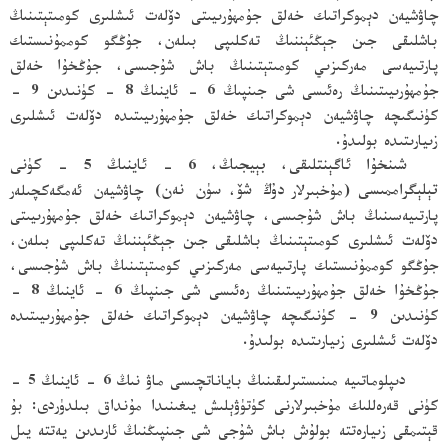
چاۋشيەن دېموكراتىك خەلق جۇمھۇرىيىتى دۆلەت ئىشلىرى كومىتېتىنىڭ
باشلىقى جىن جېڭئېننىڭ تەكلىپى بىلەن، جۇڭگو كوممۇنىستىك
پارتىيەسى مەركىزىي كومىتېتىنىڭ باش شۇجىسى، جۇڭخۇا خەلق
جۇمھۇرىيىتىنىڭ رەئىسى شى جىنپىڭ 6 - ئاينىڭ 8 - كۈنىدىن 9 -
كۈنىگىچە چاۋشيەن دېموكراتىك خەلق جۇمھۇرىيىتىدە دۆلەت ئىشلىرى
زىيارىتىدە بولىدۇ.
شىنخۇا ئاگېنتلىقى، بېيجىڭ، 6 - ئاينىڭ 5 - كۈنى
تېلېگراممىسى
(مۇخبىرلار
دۇڭ شۆ
،
سۈن نەن
) چاۋشيەن ئەمگەكچىلەر
پارتىيەسىنىڭ باش شۇجىسى، چاۋشيەن دېموكراتىك خەلق جۇمھۇرىيىتى
دۆلەت ئىشلىرى كومىتېتىنىڭ باشلىقى جىن جېڭئېننىڭ تەكلىپى بىلەن،
جۇڭگو كوممۇنىستىك پارتىيەسى مەركىزىي كومىتېتىنىڭ باش شۇجىسى،
جۇڭخۇا خەلق جۇمھۇرىيىتىنىڭ رەئىسى شى جىنپىڭ 6 - ئاينىڭ 8 -
كۈنىدىن 9 - كۈنىگىچە چاۋشيەن دېموكراتىك خەلق جۇمھۇرىيىتىدە
دۆلەت ئىشلىرى زىيارىتىدە بولىدۇ.
دىپلوماتىيە مىنىستىرلىقىنىڭ باياناتچىسى ماۋ نىڭ 6 - ئاينىڭ 5 -
كۈنى قەرەللىك مۇخبىرلارنى كۈتۈۋېلىش يىغىنىدا مۇنداق بىلدۈردى: بۇ
قېتىمقى زىيارەتتە بولۇش باش شۇجى شى جىنپىڭنىڭ ئارىدىن يەتتە يىل