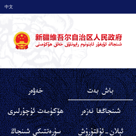
中文
باش بەت
خەۋەر
شىنجاڭغا نەزەر
ھۆكۈمەت ئۇچۇرلىرى
ئېلان-ئۇقتۇرۇش
سۈرەتتىكى شىنجاڭ