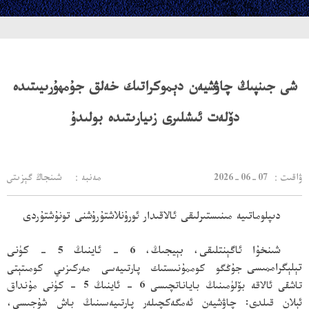
شى جىنپىڭ چاۋشيەن دېموكراتىك خەلق جۇمھۇرىيىتىدە
دۆلەت ئىشلىرى زىيارىتىدە بولىدۇ
：ۋاقىت
2026-06-07
مەنبە： شىنجاڭ گېزىتى
دىپلوماتىيە مىنىستىرلىقى ئالاقىدار ئورۇنلاشتۇرۇشنى تونۇشتۇردى
شىنخۇا ئاگېنتلىقى، بېيجىڭ، 6 - ئاينىڭ 5 - كۈنى
تېلېگراممىسى
جۇڭگو كوممۇنىستىك پارتىيەسى مەركىزىي كومىتېتى
تاشقى ئالاقە بۆلۈمىنىڭ باياناتچىسى 6 - ئاينىڭ 5 - كۈنى مۇنداق
ئېلان قىلدى: چاۋشيەن ئەمگەكچىلەر پارتىيەسىنىڭ باش شۇجىسى،