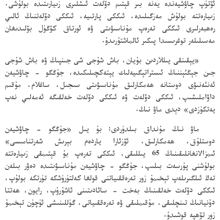
ئۆتۈپ چاۋشيەندە يەنە بىر قېتىم دۆلەت ئىشلىرى زىيارىتىدە بولۇشى.
زىيارەتتە بولۇش مەزگىلىدە، ئىككى پارتىيە، ئىككى دۆلەتنىڭ ئالىي
رەھبەرلىرى ئىككى تەرەپ مۇناسىۋىتى ۋە ئورتاق كۆڭۈل بۆلىدىغان
مەسىلىلەر توغرىسىدا پىكىر ئالماشتۇرىدۇ.
«يېقىنقى يىللاردىن بۇيان، باش شۇجى شى جىنپىڭ ۋە باش شۇجى
جىن جېڭئېننىڭ ئىستراتېگىيەلىك يېتەكچىلىكىدە، جۇڭگو - چاۋشيەن
ئەنئەنىۋى دوستانە ھەمكارلىق مۇناسىۋىتى سىجىل، ساغلام، مۇقىم
داۋاملىشىپ، ئىككى دۆلەت ۋە ئىككى دۆلەت خەلقىگە ئەمەلىي نەپ
يەتكۈزدى» دېدى ماۋ نىڭ.
ماۋ نىڭ مۇنداق بىلدۈردى: بۇ يىل «جۇڭگو - چاۋشيەن
دوستلۇق، ھەمكارلىق، ئۆزئارا ياردەم بېرىش شەرتنامىسى»
ئىمزالانغانلىقىنىڭ 65 يىللىقى، ئىككى تەرەپ بۇ قېتىمقى زىيارەتتە
بولۇشنى پۇرسەت بىلىپ، جۇڭگو - چاۋشيەن مۇناسىۋىتىدە دەۋر بىلەن
تەڭ ئىلگىرىلەپ تېخىمۇ زور تەرەققىياتنى قولغا كەلتۈرۈشكە تۈرتكە بولۇپ،
ئىككى دۆلەت خەلقىنىڭ بەخت - سائادىتىنى ئاشۇرۇپ، رايون، ھەتتا
دۇنيانىڭ تىنچلىقى، مۇقىملىقى ۋە تەرەققىياتى، گۈللىنىشى ئۈچۈن تېخىمۇ
زور تۆھپە قوشىدۇ.