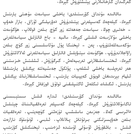
كەركىدان كارخانىلارنى يېتىشتۈرۈش كېرەك.
ماقالىدە مۇنداق كۆرسىتىلدى: ياخشى سىياسەت مۇھىتى يارىتىش
كېرەك. كېلەچەك كەسىپلەرنى يېتىلدۈرۈش دەۋرىيلىكى ئۇزاق، بازار خەۋپ
- خەتىرى چوڭ، سىياسەت جەھەتتە زور كۈچ بىلەن قوللاپ، ھۆكۈمەت
ياخشى مۇلازىمەت قىلىشى كېرەك. مالىيە - باج قاتارلىق سىياسەتلەرنى
مۇكەممەللەشتۈرۈپ، پەن - تېخنىكا پۇل مۇئامىلىسىنى زور كۈچ بىلەن
راۋاجلاندۇرۇپ، ھۆكۈمەت سېتىۋېلىش قاتارلىق سىياسەتلەرنى ئەلالاشتۇرۇش
كېرەك. ئىختىساسلىقلارنى تەربىيەلەش، كىرگۈزۈش، ئىشلىتىش خىزمىتىنى
ھەر تەرەپلىمە ياخشى ئىشلەپ، پۈتكۈل جەمئىيەتتە يېڭىلىق يارىتىشقا
ئىلھام بېرىدىغان قويۇق كەيپىيات يارىتىپ، ئىختىساسلىقلارنىڭ يېڭىلىق
يارىتىش، ئىگىلىك تىكلەش ئاكتىپلىقىنى تولۇق قوزغاش كېرەك.
ماقالىدە مۇنداق كۆرسىتىلدى: ئىدارە قىلىش سىستېمىسىنى
تاكامۇللاشتۇرۇش كېرەك. كېلەچەك كەسىپلەر تەرەققىياتىنىڭ چېتىلىش
دائىرىسى كەڭ، جەزمەن ماسلىشىپ تۈزەشنى كۈچەيتىپ، تەرەققىيات
بىلەن خەۋپسىزلىكنى بىرتۇتاش پىلانلاپ، ئىلمىي، ئۈنۈملۈك نازارەت
قىلىش - باشقۇرۇش ئۇسۇلى ئۈستىدە ئىزدىنىپ، تېخنىكىلىق كۆزىتىپ