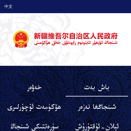
中文
باش بەت
خەۋەر
شىنجاڭغا نەزەر
ھۆكۈمەت ئۇچۇرلىرى
ئېلان-ئۇقتۇرۇش
سۈرەتتىكى شىنجاڭ