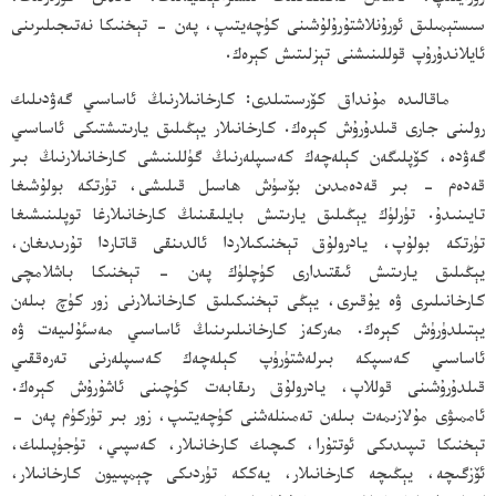
سىستېمىلىق ئورۇنلاشتۇرۇلۇشىنى كۈچەيتىپ، پەن - تېخنىكا نەتىجىلىرىنى
ئايلاندۇرۇپ قوللىنىشنى تېزلىتىش كېرەك.
ماقالىدە مۇنداق كۆرسىتىلدى: كارخانىلارنىڭ ئاساسىي گەۋدىلىك
رولىنى جارى قىلدۇرۇش كېرەك. كارخانىلار يېڭىلىق يارىتىشتىكى ئاساسىي
گەۋدە، كۆپلىگەن كېلەچەك كەسىپلەرنىڭ گۈللىنىشى كارخانىلارنىڭ بىر
قەدەم - بىر قەدەمدىن بۆسۈش ھاسىل قىلىشى، تۈرتكە بولۇشىغا
تايىنىدۇ. تۈرلۈك يېڭىلىق يارىتىش بايلىقىنىڭ كارخانىلارغا توپلىنىشىغا
تۈرتكە بولۇپ، يادرولۇق تېخنىكىلاردا ئالدىنقى قاتاردا تۇرىدىغان،
يېڭىلىق يارىتىش ئىقتىدارى كۈچلۈك پەن - تېخنىكا باشلامچى
كارخانىلىرى ۋە يۇقىرى، يېڭى تېخنىكىلىق كارخانىلارنى زور كۈچ بىلەن
يېتىلدۈرۈش كېرەك. مەركەز كارخانىلىرىنىڭ ئاساسىي مەسئۇلىيەت ۋە
ئاساسىي كەسىپكە بىرلەشتۈرۈپ كېلەچەك كەسىپلەرنى تەرەققىي
قىلدۇرۇشىنى قوللاپ، يادرولۇق رىقابەت كۈچىنى ئاشۇرۇش كېرەك.
ئاممىۋى مۇلازىمەت بىلەن تەمىنلەشنى كۈچەيتىپ، زور بىر تۈركۈم پەن -
تېخنىكا تىپىدىكى ئوتتۇرا، كىچىك كارخانىلار، كەسپىي، تۈجۈپىلىك،
ئۆزگىچە، يېڭىچە كارخانىلار، يەككە تۈردىكى چېمپىيون كارخانىلار،