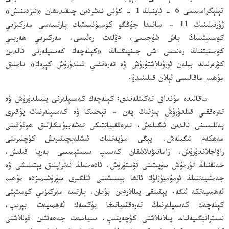
تېلېگراممىسى
6 - ئاينىڭ 1 - كۈنى نەشردىن چىقىدىغان «ئىزدىنىش»
ژۇرنىلىنىڭ 11 - سانىدا جۇڭگو كوممۇنىستىك پارتىيەسى مەركىزىي
كومىتېتىنىڭ باش شۇجىسى، دۆلەت رەئىسى، مەركىزىي ھەربىي
كومىتېتنىڭ رەئىسى شى جىنپىڭنىڭ «كېلەچەك كەسىپلەرنى ئالدىن
كۆرەرلىك بىلەن ئورۇنلاشتۇرۇش ۋە تەرەققىي قىلدۇرۇش كېرەك» ناملىق
مۇھىم ماقالىسى ئېلان قىلىنىدۇ.
ماقالىدە مۇنداق تەكىتلەندى: كېلەچەك كەسىپلەرنى يېتىلدۈرۈش ۋە
تەرەققىي قىلدۇرۇش بىزنىڭ پەن - تېخنىكا ۋە كەسىپلەرنىڭ يۇقىرى
پەللىسىنى ئالدىن ئىگىلەش، تەرەققىياتتىكى تەشەببۇسكارلىق ھوقۇقىنى
مەھكەم ئىگىلەش، يېڭى سۈپەتلىك ئىشلەپچىقىرىش كۈچلىرىنى
راۋاجلاندۇرۇش، زامانىۋىلاشقان كەسىپ سىستېمىسى بەرپا قىلىش،
خەلقنىڭ تۇرمۇش سۈپىتىنى ئۆستۈرۈش، ئادەمنىڭ ئەتراپلىق يېتىلىشى ۋە
جەمئىيەتنىڭ ئومۇميۈزلۈك ئالغا بېسىشىنى ئىلگىرى سۈرۈشىمىزدە مۇھىم
ئەھمىيەتكە ئىگە. يېقىنقى يىللاردىن بۇيان، پارتىيە مەركىزىي كومىتېتى
كېلەچەك كەسىپلەرنىڭ تەرەققىياتىغا يۈكسەك ئەھمىيەت بېرىپ،
ئىستراتېگىيەلىك پىلانلاشنى كۈچەيتىپ، سىياسەت جەھەتتىن قوللاشنى