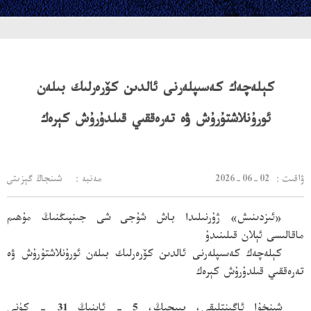
كېلەچەك كەسىپلەرنى ئالدىن كۆرەرلىك بىلەن
ئورۇنلاشتۇرۇش ۋە تەرەققىي قىلدۇرۇش كېرەك
：ۋاقىت
2026-06-02
مەنبە： شىنجاڭ گېزىتى
«ئىزدىنىش» ژۇرنىلىدا باش شۇجى شى جىنپىڭنىڭ مۇھىم
ماقالىسى ئېلان قىلىنىدۇ
كېلەچەك كەسىپلەرنى ئالدىن كۆرەرلىك بىلەن ئورۇنلاشتۇرۇش ۋە
تەرەققىي قىلدۇرۇش كېرەك
شىنخۇا ئاگېنتلىقى، بېيجىڭ، 5 - ئاينىڭ 31 - كۈنى