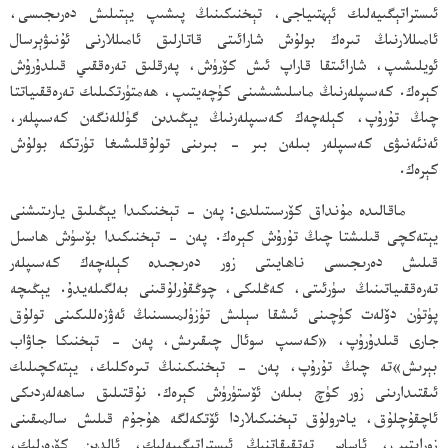
ئىستراتېگىيەلىك ئېھتىياجى، تېخنىكىنىڭ پىشىپ يېتىلىش دەرىجىسى،
ئامىللارنىڭ تىرەك بولۇش شارائىتى قاتارلىق ئامىللارنى ئۇنىۋېرسال
ئويلىشىپ، شارائىتقا قاراپ ئىش كۆرۈش، پەرقلىق تەرەققىي قىلدۇرۇش
كېرەك. كەسىپلەرنىڭ ماسلىشىشىنى كۈچەيتىپ، ھەمتۈرتكىلىك تەرەققىياتتا
چىڭ تۇرۇپ، كېلەچەك كەسىپلەرنىڭ يېڭىدىن گۈللەنگەن كەسىپلەر،
ئەنئەنىۋى كەسىپلەر بىلەن بىر - بىرىنى تولۇقلىشىغا تۈرتكە بولۇش
كېرەك.
ماقالىدە مۇنداق كۆرسىتىلدى: پەن - تېخنىكىدا يېڭىلىق يارىتىشنى
يېتەكچى قىلىشتا چىڭ تۇرۇش كېرەك. پەن - تېخنىكىدا بۆسۈش ھاسىل
قىلىش دەرىجىسى ناھايىتى زور دەرىجىدە كېلەچەك كەسىپلەر
تەرەققىياتىنىڭ سۈرئىتى، كەڭلىكى، چوڭقۇرلۇقىنى بەلگىلەيدۇ. يېڭىچە
پۈتۈن دۆلەت كۈچىنى ئىشقا سېلىش تۈزۈلمىسىنىڭ ئەۋزەللىكىنى تولۇق
جارى قىلدۇرۇپ، «كەسىپ سوئال چىقىرىش، پەن - تېخنىكا جاۋاب
بېرىش»تە چىڭ تۇرۇپ، پەن - تېخنىكىنىڭ تىرەكلىك، يېتەكچىلىك
ئىقتىدارىنى زور كۈچ بىلەن ئۆستۈرۈش كېرەك. نۇقتىلىق ساھەلەردىكى
ئاچقۇچلۇق، يادرولۇق تېخنىكىلاردا ئۆتكەلگە ھۇجۇم قىلىش سالمىقىنى
زورايتىپ، ئاساس تەتقىقاتنىڭ ئىستراتېگىيەلىك، ئالدىن كۆرەرلىك،