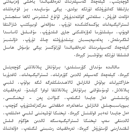
كۈچەيتىپ، كېلەچەك كەسىپلەرنىڭ تەرەققىياتىدا ياخشى ۋەزىيەتنى
بارلىققا كەلتۈرۈشكە تۈرتكە بولدى. يېڭى مۇساپىدە، بىز قۇدرەتلىك
دۆلەت قۇرۇش، مىللەتنى گۈللەندۈرۈش ئۇلۇغ ئىشلىرىنى ئالغا سىلجىتىش
ئىستراتېگىيەلىك يۈكسەكلىكىدە تۇرۇپ، مەۋقەنى ئوبيېكتىپ شارائىتقا
قويۇپ، سېلىشتۇرما ئەۋزەللىكنى جارى قىلدۇرۇپ، مۇقىملىق ئاساسىدا
ئىلگىرىلەش، پەلەمپەيسىمان يېتىلدۈرۈشتە چىڭ تۇرۇپ، دۆلىتىمىز
كېلەچەك كەسىپلىرىنىڭ تەرەققىياتىدا ئۈزلۈكسىز يېڭى بۆسۈش ھاسىل
قىلىشقا تۈرتكە بولۇشىمىز كېرەك.
ماقالىدە مۇنداق كۆرسىتىلدى: بىرتۇتاش پىلانلاشنى كۈچەيتىش
كېرەك. كېلەچەك كەسىپلەر ئالدىن كۆرەرلىك، ئىستراتېگىيەلىك، ئاغدۇرما
خاراكتېرلىك بولۇش قاتارلىق ئالاھىدىلىكلەرگە ئىگە بولۇپ، ئىلمىي
پىلانلاش، ئومۇملۇقنى بىرتۇتاش پىلانلاشقا توغرا كېلىدۇ. تەرەققىيات
يۆنىلىشىنى دەل جايىدا ئىگىلەپ، كىۋانت پەن - تېخنىكىسى،
بىيوياسىمىچىلىق قاتارلىق ساھەلەردە دىققەتنى مەركەزلەشتۈرۈپ كۈچەپ،
دەل جايىدا تەدبىر قوللىنىش كېرەك. تېخنىكا لۇشيەنىنى ئىلمىي دەلىللەپ،
ئالدىنقى سەپ تېخنىكا ئىستراتېگىيەسىگە ئالدىن ھۆكۈم قىلىش
ئىقتىدارىنى ئۆستۈرۈش كېرەك. تەرەققىيات رىتىمىنى ئىگىلەپ، دۆلەتنىڭ