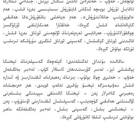
ئۆلچەش، خەۋپ - خەتەردىن ئالدىن سىگنال بېرىش، جىددىي ئىشلارغا
تاقابىل تۇرۇش بويىچە ئىنكاس قايتۇرۇش سىستېمىسى بەرپا قىلىپ، ھەم
«قويۇۋېتىپ جانلاندۇرۇش»، ھەم «ياخشى باشقۇرۇش»قا ھەقىقىي
كاپالەتلىك قىلىش كېرەك. خەلقئارا ھەمكارلىقنى ئۈزلۈكسىز
چوڭقۇرلاشتۇرۇپ، ھەرقايسى تەرەپلەرنىڭ ئۆلچەمنى ئورتاق بەرپا قىلىش،
قائىدىنى ئورتاق كېڭىشىش، كەسىپنى ئورتاق ئىلگىرى سۈرۈشىگە تىرىشىپ
تۈرتكە بولۇش كېرەك.
ماقالىدە مۇنداق تەكىتلەندى: كېلەچەك كەسىپلەرنىڭ تېخنىكا
يېڭىلىشى تېز، تەسىر كۆرسىتىدىغان ئامىللار كۆپ، تەدبىر بەلگىلەش
خەۋپ - خەتىرى چوڭ بولۇپ، بىزنىڭ رەھبەرلىك ئىقتىدارىمىز ۋە ئىدارە
قىلىش سەۋىيەمىزگە تېخىمۇ يۇقىرى تەلەپ قويدى. ھەر دەرىجىلىك
رەھبىرىي كادىرلار پەن - تېخنىكا ئالدىنقى سېپىدىكى بىلىملەرنى
ئۆگىنىشنى ھەقىقىي كۈچەيتىپ، كەسىپلىشىش ئىقتىدارىنى ئۆستۈرۈپ، پەن
- تېخنىكىنى بىلىش، كەسىپنى بىلىش، تەدبىر بەلگىلەشكە ماھىر
بولۇشنى تىرىشىپ ئىشقا ئاشۇرۇشى كېرەك.