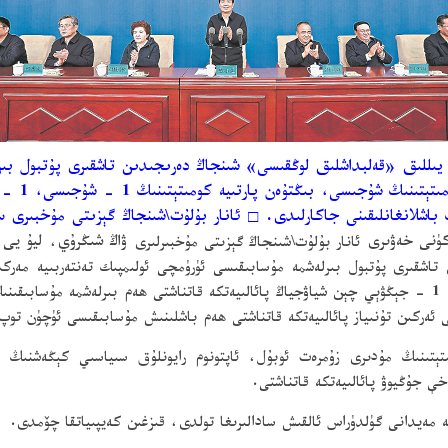
ئاينىڭ 16 - كۈنى كەچتە، 2026 - يىللىق «قەلبداشلىق لوڭقىسى» شىنجاڭ دەرىجىدىن تاشقىرى
مەركىزىدە 
 باشلانغانلىقىنى جاكارلىدى.
□
ئانار بۇلۇت\شىنجاڭ گېزىتى مۇخبىرى 
ئانار بۇلۇت\شىنجاڭ گېزىتى مۇخبىرلىرى
ۋاڭ شىڭرۇي
،
ليۇ يى
قىرى پۇتبول بىرلەشمە مۇسابىقىسى ئۈرۈمچى ئولىمپىك تەنتەربىيە مەركىزىد
شۇجىسى، بىڭتۇەن پارتىيە كومىتېتىنىڭ 1 - شۇجىسى، 1 - جېڭۋېي چېن شياۋجياڭ پائالىيەتكە قاتناشتى ھەم ب
ى ئەركىن تۇنىياز پائالىيەتكە قاتناشتى ھەم باشلىنىش مۇسابىقىسى ئۈچۈن تو
ىتېتىنىڭ مۇدىرى زۇمرەت ئوبۇل، ئاپتونوم رايونلۇق سىياسىي كېڭەشنىڭ رەئ
 جۇڭيوۋ پائالىيەتكە قاتناشتى.
يە مەيدانى گۈلدۈراس ئالقىش سادالىرىغا تولدى، قىزغىن كەيپىياتقا چۆمدى.