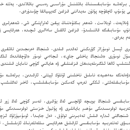
پۇتبول بىرلەشمە مۇسابىقىسىنىڭ باشلىنىش مۇراسىمى رەسمىي باشلاندى. يەتتە 
 يۇمۇپ ئاچقۇچە پۈتۈن مەيداننى قىزغىن كەيپىياتقا چۆمدۈردى.
نۈپ مۇسابىقىگە قاتنىشىدۇ. قىزغىن ئالقىش سادالىرى ئىچىدە، ھەرقايسى ۋە
سەم بەردى.
ىرى ئېسىل نومۇرلار كۆرىكىنى تەقدىم قىلدى. شىنجاڭ دەرىجىدىن تاشقىرى
سۇل نومۇرى «شىنجاڭ ياخشى جاي»، ئىجادىي نومۇر «ئۇچقاندەك ئىلگىر
ئىنتىلىپ ئالغا ئىلگىرىلەيدىغان قىزغىنلىقى ۋە ھاياتىي كۈچى نامايان قىلىندى.
«ۋەتەنگە مەدھىيە» ناملىق ناخشىنى ئۈنلۈك ئېيتتى. ئارقىدىن، بىرلەشمە م
سابىقىسى شىنجاڭ بويىچە ئۆلچىمى ئەڭ يۇقىرى، تەسىر كۈچى ئەڭ زور ئام
ىيە توغرىسىدىكى مۇھىم بايانلىرى ۋە پۇتبول خىزمىتى توغرىسىدىكى مۇھىم
 شىنجاڭنى ئىدارە قىلىش تەدبىرىنى تولۇق، دەل جايىدا، ئومۇميۈزلۈك ئىزچ
ۋى تەنتەربىيە مۇسابىقىسى ئارقىلىق ھەرقايسى مىللەتلەرنىڭ ئارىلىشىش، ئا