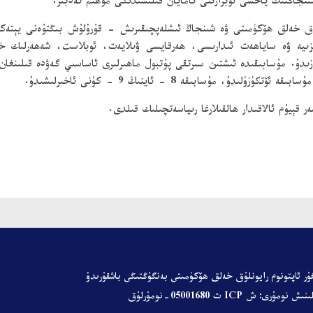
نجاڭنىڭ ياخشى ئوبرازىنى نامايان قىلىشىدىكى مۇھىم تەدبىر.
لۇق خەلق ھۆكۈمىتى ۋە شىنجاڭ ئىشلەپچىقىرىش - قۇرۇلۇش بىڭتۇەنى يېتەكچىل
ىزىيە ۋە ساياھەت ئىدارىسى، ھەرقايسى ۋىلايەت، ئوبلاست، شەھەرلىك 
ىدۇ. مۇسابىقىدە ئىشتىن سىرتقى پۇتبول ماھىرلىرى ئاساسىي گەۋدە قىلىنغا
 قېيۇم ئالاقىدار ھالقىلارغا رىياسەتچىلىك قىلدى.
ۇر ئاپتونوم رايونلۇق خەلق ھۆكۈمىتى
بەنگۇڭتىڭى باشقۇرىدۇ