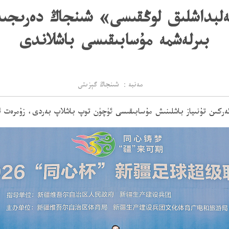
«قەلبداشلىق لوڭقىسى» شىنجاڭ دەرىجى
بىرلەشمە مۇسابىقىسى باشلاندى
مەنبە： شىنجاڭ گېزىتى
ئەركىن تۇنىياز باشلىنىش مۇسابىقىسى ئۈچۈن توپ باشلاپ بەردى، زۇمرەت 