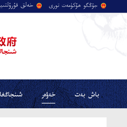
باش بەت
خەۋەر
شىنجاڭغا 