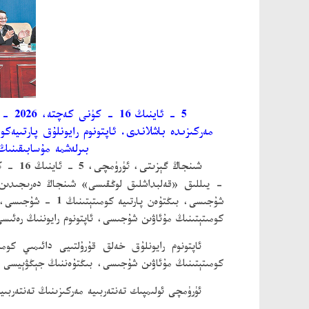
5 - 
بىرلەشمە مۇسابىقىنىڭ
شىنجاڭ گېزىتى، ئۈرۈمچى، 5 - ئاينىڭ 16 - كۈنى خەۋىرى
- يىللىق «قەلبداشلىق لوڭقىسى» شىنجاڭ دەرىجىدىن تاش
كومىتېتىنىڭ مۇئاۋىن شۇجىسى، ئاپتونوم رايوننىڭ رەئىس
ئاپتونوم رايونلۇق خەلق قۇرۇلتىيى دائىمىي كوم
كومىتېتىنىڭ مۇئاۋىن شۇجىسى، بىڭتۇەننىڭ جېڭۋېيسى خې
ئۈرۈمچى ئولىمپىك تەنتەربىيە مەركىزىنىڭ تەنتەربى