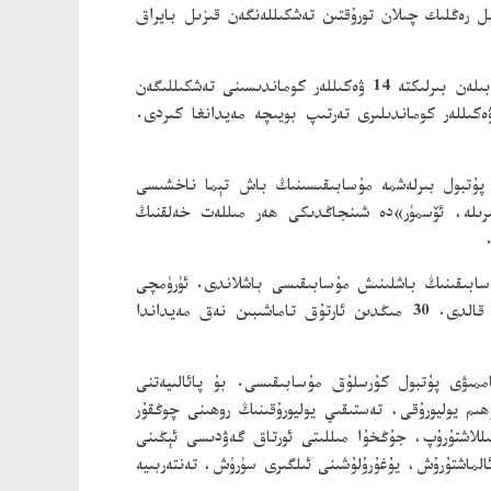
خىل رەڭلىك چىلان تورۇقتىن تەشكىللەنگەن قىزىل بايراق
بۇ نۆۋەتلىك مۇسابىقىدە، ئاپتونوم رايوندىكى 14 ۋىلايەت، ئوبلاست، شەھەر بىڭتۇەننىڭ يېقىن ئەتراپتىكى شى، شەھەرلىرى بىلەن بىرلىكتە 14 ۋەكىللەر كوماندىسىنى تەشكىللىگەن
كىللەر كوماندىلىرى تەرتىپ بويىچە مەيدانغا كىردى.
 پۇتبول بىرلەشمە مۇسابىقىسىنىڭ باش تېما ناخشىسى
ىلە، ئۆسمۈر»دە شىنجاڭدىكى ھەر مىللەت خەلقنىڭ
ۇسابىقىنىڭ باشلىنىش مۇسابىقىسى باشلاندى. ئۈرۈمچى
كوماندىسى ئۆز مەيدانىدا قاراماي كوماندىسى بىلەن مۇسابىقىلەشتى، ئىككى تەرەپ كەسكىن مۇسابىقىلىشىپ، ئاخىر تەڭلىشىپ قالدى. 30 مىڭدىن ئارتۇق تاماشىبىن نەق مەيداندا
مىۋى پۇتبول كۇرسلۇق مۇسابىقىسى. بۇ پائالىيەتنى
 يوليورۇقى، تەستىقىي يوليورۇقىنىڭ روھىنى چوڭقۇر
ىللاشتۇرۇپ، جۇڭخۇا مىللىتى ئورتاق گەۋدىسى ئېڭىنى
لماشتۇرۇش، يۇغۇرۇلۇشىنى ئىلگىرى سۈرۈش، تەنتەربىيە