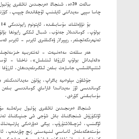
سائەت 20دە، شىنجاڭ دەرىجىدىن تاشقىرى 
چاسا سېپى مەيداننى ئايلىنىپ ئۇچقاندەك چېپىپ، كۆزنى
بولۇپ، كوماندىلار جەنۇب، شىمال ئىككى رايونغا بۆلۈ
تەنھەرىكەتچىلەر، رېپېرلار ۋەكىللىرى ئايرىم - ئايرىم قە
ھەر مىللەت مەدەنىيەت - تەنتەربىيە خىزمەتچىل
«قەلبداش بولۇپ ئارزۇغا ئىنتىلىش»، ناخشا - ئۇس
ئىتتىپاقلىشىپ جاسارەت بىلەن ئىلگىرىلەيدىغان، ئارزۇغا 
جۇشقۇن مېلودىيە ياڭراپ، پۈتۈن مەيداندىكىلەر 
مۇسابىقىنى كۆردى.
شىنجاڭ دەرىجىدىن تاشقىرى پۇتبول بىرلەشمە مۇ
ئۆتكۈزۈش شىنجاڭنىڭ باش شۇجى شى جىنپىڭنىڭ تەنتەرب
ئۆگىنىپ، ئىزچىللاشتۇرۇپ، يېڭى دەۋردىكى پارتىيەنىڭ
مۇستەھكەملەش ئاساسىي لىنىيەسىنى زىچ چۆرىدەپ، ئاممى