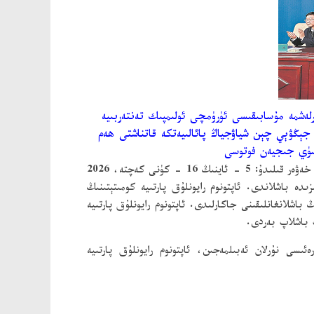
 پۇتبول بىرلەشمە مۇسابىقىسى ئۈرۈمچى ئولىمپىك تەنتەربىيە
باشلاندى. ئاپتونوم رايونلۇق پارتىيەكومىتېتىنىڭ شۇجىسى، بىڭتۇەن پارتىيە كومىتېتىنىڭ 1 - شۇجىسى، 1 - جېڭۋېي چېن شياۋجياڭ پائالىيەتكە قاتناشتى ھەم
سۈي جىجيەن فوتوسى
خەۋەر قىلىدۇ: 5 - ئاينىڭ 16 - كۈنى كەچتە، 2026
ە باشلاندى. ئاپتونوم رايونلۇق پارتىيە كومىتېتىنىڭ
ىرلەشمە مۇسابىقىنىڭ باشلانغانلىقىنى جاكارلىدى. ئاپتونوم رايونلۇق پارتىيە
پ باشلاپ بەردى.
ىسى نۇرلان ئەبىلمەجىن، ئاپتونوم رايونلۇق پارتىيە