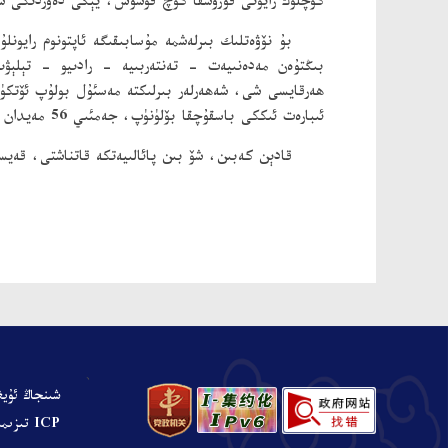
كۈچلۈك رايونى قۇرۇشقا كۈچ قوشۇش، يېڭى دەۋردىكى شى
بۇ نۆۋەتلىك بىرلەشمە مۇسابىقىگە ئاپتونوم رايون
بىڭتۇەن مەدەنىيەت - تەنتەربىيە - رادىيو - تېلېۋ
ھەرقايسى شى، شەھەرلەر بىرلىكتە مەسئۇل بولۇپ ئۆتكۈز
ئىبارەت ئىككى باسقۇچقا بۆلۈنۈپ، جەمئىي 56 مەيدان مۇسابىقە ئۆتكۈزۈلىدۇ، مۇسابىقە 8 - ئاينىڭ 9 - كۈنى ئاخىرلىشىدۇ.
قادېن كەبىن، شۆ بىن پائالىيەتكە قاتناشتى، قەيسەر
、
شىنجاڭ ئۇيغ
ICP تىزىملىنىش نومۇرى: ش ICP ت 05001680-نومۇرلۇق