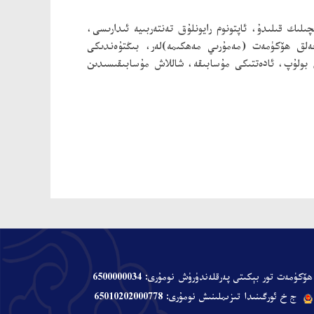
ىك قىلىدۇ، ئاپتونوم رايونلۇق تەنتەربىيە ئىدارىسى،
خەلق ھۆكۈمەت (مەمۇرىي مەھكىمە)لەر، بىڭتۇەندىكى
ن بولۇپ، ئادەتتىكى مۇسابىقە، شاللاش مۇسابىقىسىدىن
ھۆكۈمەت تور بېكىتى پەرقلەندۈرۈش نومۇرى: 6500000034
ج خ ئورگىنىدا تىزىملىنىش نومۇرى: 65010202000778