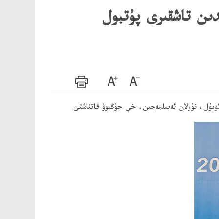
دىن تاشقىرى پۇتبول
ئوبۇل، نۇرلان ئەبىلمەجىن، خې جۇڭيوۋ قاتناشتى