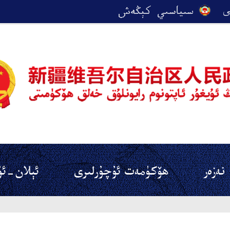
نەزەر
ھۆكۈمەت ئۇچۇرلىرى
ئېلان-ئۇ