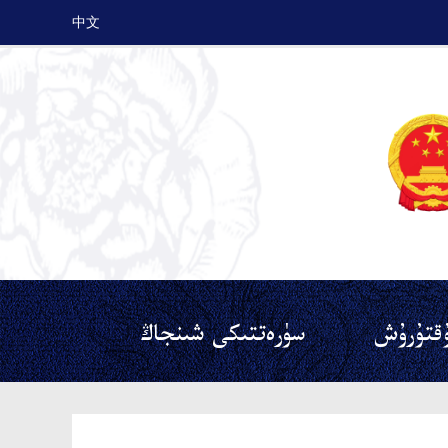
中文
قتۇرۇش
سۈرەتتىكى شىنجاڭ