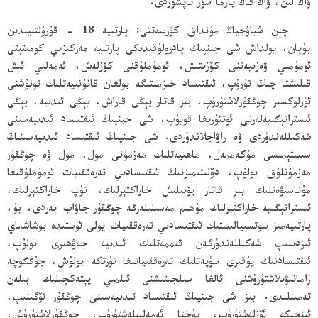
ۋاڭ لىن، ۋاڭ گاڭ يازما سۆز تاپشۇردى.
چېن شياۋجياڭ مۇنداق كۆرسەتتى: پارتىيە 18 - قۇرۇلتىيىدىن
بۇيان، يولداش شى جىنپىڭ يادرولۇقىدىكى پارتىيە مەركىزىي كومىتېتى
ئومۇمىي ۋەزىيەتنى كۆزىتىش، ئومۇملۇقنى كۆزلەش، ئەمەلىي ئىش
قىلىشتا چىڭ تۇرۇپ، ئىقتىساد خىزمىتىگە بولغان قانۇنىيەتلىك تونۇشنى
ئۈزلۈكسىز چوڭقۇرلاشتۇرۇپ، بىر قاتار يېڭى قاراش، يېڭى ئىدىيە، يېڭى
ئىستراتېگىيەلەرنى ئوتتۇرىغا قويۇپ، شى جىنپىڭ ئىقتىساد ئىدىيەسىنى
شەكىللەندۈردى ۋە راۋاجلاندۇردى. شى جىنپىڭ ئىقتىساد ئىدىيەسىنىڭ
سىستېمىسى مۇكەممەل، ماھىيەتلىك مەزمۇنى مول، مول ۋە چوڭقۇر
مەزمۇنلۇق بولۇپ، دۆلىتىمىزنىڭ ئىقتىسادىي تەرەققىيات ئومۇملۇقىغا
مۇناسىۋەتلىك بىر قاتار يۆنىلىش خاراكتېرلىك، تۈپ خاراكتېرلىك،
ئىستراتېگىيە خاراكتېرلىك مۇھىم مەسىلىلەرگە چوڭقۇر جاۋاب بەردى، بۇ،
پارتىيەمىز سوتسىيالىستىك ئىقتىسادىي تەرەققىيات يولى ئۈستىدە بوشاشماي
ئىزدىنىپ شەكىللەندۈرگەن قىممەتلىك ئىدىيە جەۋھىرى بولۇپ،
ئىقتىسادنىڭ يۇقىرى سۈپەتلىك تەرەققىياتىغا تۈرتكە بولۇش، جۇڭگوچە
زامانىۋىلاشتۇرۇشنى ئالغا سىلجىتىشنى ئىلمىي يېتەكچىلىك بىلەن
تەمىنلىدى. بىز شى جىنپىڭ ئىقتىساد ئىدىيەسىنى چوڭقۇر ئۆگىنىپ،
ئىنچىكە ئۆزلەشتۈرۈپ، پۇختا ئەمەلىيلەشتۈرۈپ، چوڭقۇرلاشتۇرۇش،