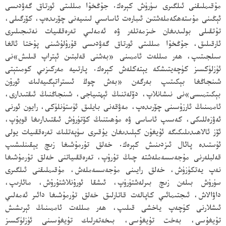
مۇقىملىقنى ئىلگىرى سۈرۈش كېرەك. جۇڭخۇا مىللىتى ئورتاق گەۋدىسى
ئېڭىنى مۇستەھكەملەشتىن ئىبارەت ئاساسىي لىنىيەنى چۆرىدەپ، كۆرگىلى،
تۇتقىلى بولىدىغان خىزمەتلەر ۋە ئەمەلىي تەرەققىيات نەتىجىلىرى
ئارقىلىق، جۇڭخۇا مىللىتى ئورتاق گەۋدىسى قۇرۇلۇشىنى پۇختا ئالغا
سىلجىتىپ، ھەر مىللەت ئاممىنى «بەشنى قەلبتىن ئېتراپ قىلىش»نى
ئۈزلۈكسىز كۈچەيتىشكە يېتەكلەش كېرەك. پارتىيە مەركىزىي كومىتېتى
شىنجاڭغا بېكىتىپ بەرگەن «بەش چوڭ ئىستراتېگىيەلىك ئورۇن
بېكىتمىسى»نى نىشانلاپ، دۆلەتنىڭ ئېھتىياجى، شىنجاڭنىڭ ئىقتىدارى،
ئاممىنىڭ ئارزۇسىنى چۆرىدەپ، مەۋقەنى بايلىق ئۈستۈنلۈكى، رايون ئورنى
ئەۋزەللىكى، كەسىپ ئاساسى ۋە مۇھىتنىڭ كۆتۈرۈش ئىقتىدارىغا قويۇپ،
ئۆز ئالاھىدىلىكىگە ئۇيغۇن كېلىدىغان يۇقىرى سۈپەتلىك تەرەققىيات يولى
ئۈستىدە پائال ئىزدىنىش كېرەك. خەلق تۇرمۇشىغا زىچ يېقىنلىشىپ
قەلبلەرنى مۇجەسسەملەشتە چىڭ تۇرۇپ، تەرەققىياتنى خەلق تۇرمۇشىغا
نەپ يەتكۈزۈش، خەلق رايىنى مۇجەسسەملەش، مۇقىملىقنى ئىلگىرى
سۈرۈش بىلەن زىچ بىرلەشتۈرۈپ، ئىشقا ئورۇنلاشتۇرۇش، مائارىپ،
داۋالاش، ئىجتىمائىي كاپالەت قاتارلىق خەلق تۇرمۇشىغا دائىر ئەمەلىي
ئىشلارنى كۈچەپ ياخشى قىلىپ، ھەر مىللەت ئاممىنىڭ ئېرىشىش
تۇيغۇسى، بەخت تۇيغۇسى، بىخەتەرلىك تۇيغۇسىنى ئۈزلۈكسىز