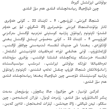
بولۇشنى تېزلىتىش كېرەك
چېن شياۋجياڭ رىياسەتچىلىك قىلدى ھەم سۆز قىلدى
شىنجاڭ گېزىتى، ئۈرۈمچى، 5 - ئاينىڭ 22 - كۈنى خەۋىرى
ئانار بۇلۇت\شىنجاڭ گېزىتى مۇخبىرلىرى
ۋاڭ شىڭرۇي
،
ليۇ يى
خەۋەر
قىلىدۇ: ئاپتونوم رايونلۇق پارتىيە كومىتېتى نەزەرىيە ئۆگىنىش مەركىزىي
گۇرۇپپىسى 5 - ئاينىڭ 22 - كۈنى مەخسۇس تېمىلىق ئۆگىنىش يىغىنى
ئۆتكۈزدى، يىغىندا شى جىنپىڭ ئىقتىساد ئىدىيەسىنى چوڭقۇر ئۆگىنىپ،
ئۆزلەشتۈرۈپ، ئۇنى ھەقىقىي تۈردە تەرەققىيات قانۇنىيىتىنى ئىگىلەش،
ئىقتىساد خىزمىتىگە يېتەكچىلىك قىلىشتا قوللىنىپ، يۇقىرى سۈپەتلىك
تەرەققىياتقا تۈرتكە بولۇشنى تېزلىتىپ، تىرىشىپ سوتسىيالىستىك
زامانىۋىلاشقان شىنجاڭ قۇرۇپ چىقىش تەلەپ قىلىندى. ئاپتونوم رايونلۇق
پارتىيە كومىتېتىنىڭ شۇجىسى چېن شياۋجياڭ يىغىنغا رىياسەتچىلىك قىلدى
ھەم سۆز قىلدى.
ئەركىن تۇنىياز، خې جۇڭيوۋ، جاڭ يىڭچۇن، يۈسۈپجان مەمەت
پىكىر ئالماشتۇرۇپ سۆز قىلدى. زۇمرەت ئوبۇل، نۇرلان ئەبىلمەجىن، چېن
مىڭگو، تيەن شياڭلى، ۋاڭ جيەنشىن، ئېلزات ئەخمەتجان، قادېن كەبىن،