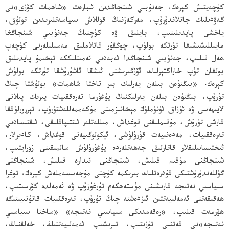
كۈچەيتىش كېرەك. جەنۇبىي شىنجاڭدىن ئىبارەت «شاھمات كۆزى»نى
گەۋدىلىك جانلاندۇرۇپ، مەركەزنىڭ قوللاش سىياسەتلىرىدىن تولۇق،
ياخشى پايدىلىنىپ، بايلىق ۋە كۈچنىڭ جەنۇبىي شىنجاڭغا
مايىللىشىشىغا تۈرتكە بولۇپ، چوڭقۇر قاتلاملىق مەسىلىلەرنى كۈچەپ
ھەل قىلىپ، جەنۇبىي شىنجاڭدا ئەبەدىي ئەمىنلىككە تېخىمۇ پايدىلىق
بولغان تۈپ خاراكتېرلىك ئۆزگىرىشنى ئىشقا ئاشۇرۇشقا تۈرتكە بولۇش
كېرەك. «بىڭتۇەن بىلەن يەرلىك بىر تاختا شاھمات» بولۇشتا چىڭ
تۇرۇپ، بىڭتۇەن بىلەن يەرلىكنىڭ يۇغۇرما تەرەققىيات يىرىك پىلانى
لايىھەسى ۋە ئۇزاق ئۈنۈملۈك مېخانىزمىنى مۇكەممەللەشتۈرۈپ، تېررورلۇققا
قارشى تۇرۇش، مۇقىملىقنى قوغداش، مىللەتلەر ئىتتىپاقلىقى، ئىقتىسادىي
تەرەققىيات، مەدەنىيەت قۇرۇلۇشى، ئېكولوگىيەنى قوغداش، كادىرلار،
ئىختىساسلىقلار قاتارلىق جەھەتلەردە يۇغۇرۇلۇش سالمىقىنى زورايتىپ،
شىنجاڭنى مۇقىم قىلىش، شىنجاڭنى ئىدارە قىلىش، شىنجاڭنى
گۈللەندۈرۈشتىكى قۇدرەتلىك بىرىكمە كۈچنى مۇجەسسەملەش كېرەك. توغرا
سىياسىي نەتىجە قارىشىنى مۇستەھكەم تۇرغۇزۇپ ۋە ئەمەلدە كۆرسىتىپ،
ھەقىقەتنى ئەمەلىيەتتىن ئىزدەشتە چىڭ تۇرۇپ، تەرەققىيات قانۇنىيىتىگە
ھۆرمەت قىلىپ، «رەقەمدىكى سىياسىي نەتىجە» «ساختا سىياسىي
نەتىجە»نى قەتئىي تۈزىتىپ، تىرىشىپ ئەمەلىيەتنىڭ، خەلقنىڭ،