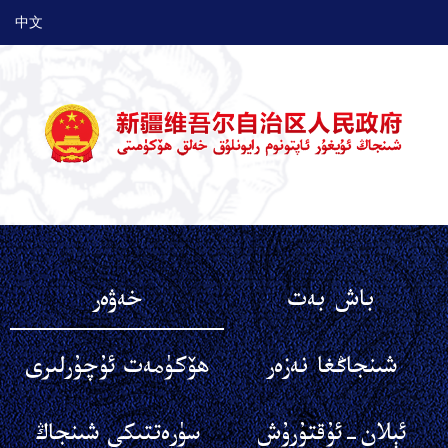
中文
باش بەت
خەۋەر
شىنجاڭغا نەزەر
ھۆكۈمەت ئۇچۇرلىرى
ئېلان-ئۇقتۇرۇش
سۈرەتتىكى شىنجاڭ