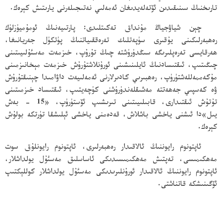
تارىخنىڭ سىنىقىدىن ئۆتەلەيدىغان ئەمەلىي نەتىجىلەرنى يارىتىش كېرەك.
چېن شياۋجياڭ مۇنداق تەكىتلىدى: پارتىيەنىڭ ئومۇميۈزلۈك
رەھبەرلىكىنى يۇقىرى سۈپەتلىك تەرەققىياتنىڭ پۈتكۈل جەريانىغا،
ھەرقايسى تەرەپلىرىگە سىڭدۈرۈشتە چىڭ تۇرۇپ، خىزمەت مەسئۇلىيىتىنى
چىڭىتىپ، ئىقتىسادنىڭ ئايلىنىشىنى ئورۇنلاشتۇرۇش خىزمەت مېخانىزمىنى
مۇكەممەللەشتۈرۈپ، رەھبىرىي كادىرلارنى ئەمەلىيەت داۋامىدا چېنىقتۇرۇش
ۋە كەسپىي جەھەتتە مەشىقلەندۈرۈشنى كۈچەيتىپ، ئىقتىساد خىزمىتىنى
تۇتۇش ئىقتىدارى، قابىلىيىتىنى تىرىشىپ ئۆستۈرۈپ، «15 - بەش
يىل»دا ئىشنى ياخشى باشلاش، قەدەمنى ياخشى ئېلىشقا تۈرتكە بولۇش
كېرەك.
ئاپتونوم رايوننىڭ ئالاقىدار رەھبەرلىرى، ئاپتونوم رايونلۇق سوت
مەھكىمىسى، تەپتىش مەھكىمىسىدىكى ئاساسلىق مەسئۇل يولداشلار،
ئاپتونوم رايوننىڭ ئالاقىدار ئورۇنلىرىدىكى مەسئۇل يولداشلار كوللېكتىپ
ئۆگىنىشكە قاتناشتى.