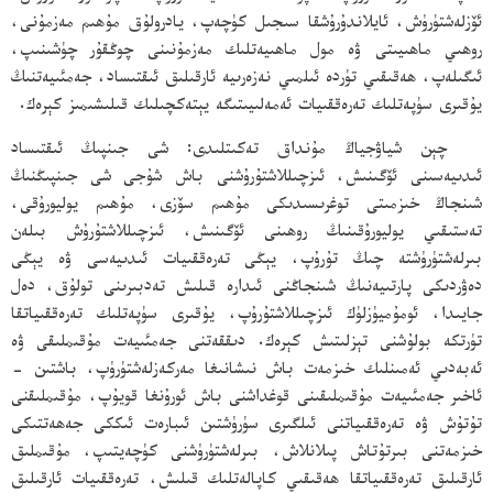
ئۆزلەشتۈرۈش، ئايلاندۇرۇشقا سىجىل كۈچەپ، يادرولۇق مۇھىم مەزمۇنى،
روھىي ماھىيىتى ۋە مول ماھىيەتلىك مەزمۇنىنى چوڭقۇر چۈشىنىپ،
ئىگىلەپ، ھەقىقىي تۈردە ئىلمىي نەزەرىيە ئارقىلىق ئىقتىساد، جەمئىيەتنىڭ
يۇقىرى سۈپەتلىك تەرەققىيات ئەمەلىيىتىگە يېتەكچىلىك قىلىشىمىز كېرەك.
چېن شياۋجياڭ مۇنداق تەكىتلىدى: شى جىنپىڭ ئىقتىساد
ئىدىيەسىنى ئۆگىنىش، ئىزچىللاشتۇرۇشنى باش شۇجى شى جىنپىڭنىڭ
شىنجاڭ خىزمىتى توغرىسىدىكى مۇھىم سۆزى، مۇھىم يوليورۇقى،
تەستىقىي يوليورۇقىنىڭ روھىنى ئۆگىنىش، ئىزچىللاشتۇرۇش بىلەن
بىرلەشتۈرۈشتە چىڭ تۇرۇپ، يېڭى تەرەققىيات ئىدىيەسى ۋە يېڭى
دەۋردىكى پارتىيەنىڭ شىنجاڭنى ئىدارە قىلىش تەدبىرىنى تولۇق، دەل
جايىدا، ئومۇميۈزلۈك ئىزچىللاشتۇرۇپ، يۇقىرى سۈپەتلىك تەرەققىياتقا
تۈرتكە بولۇشنى تېزلىتىش كېرەك. دىققەتنى جەمئىيەت مۇقىملىقى ۋە
ئەبەدىي ئەمىنلىك خىزمەت باش نىشانىغا مەركەزلەشتۈرۈپ، باشتىن -
ئاخىر جەمئىيەت مۇقىملىقىنى قوغداشنى باش ئورۇنغا قويۇپ، مۇقىملىقنى
تۇتۇش ۋە تەرەققىياتنى ئىلگىرى سۈرۈشتىن ئىبارەت ئىككى جەھەتتىكى
خىزمەتنى بىرتۇتاش پىلانلاش، بىرلەشتۈرۈشنى كۈچەيتىپ، مۇقىملىق
ئارقىلىق تەرەققىياتقا ھەقىقىي كاپالەتلىك قىلىش، تەرەققىيات ئارقىلىق