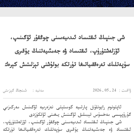
شى جىنپىڭ ئىقتىساد ئىدىيەسىنى چوڭقۇر ئۆگىنىپ،
ئۆزلەشتۈرۈپ، ئىقتىساد ۋە جەمئىيەتنىڭ يۇقىرى
سۈپەتلىك تەرەققىياتىغا تۈرتكە بولۇشنى تېزلىتىش كېرەك
：ۋاقىت
2026-05-24
مەنبە： شىنجاڭ گېزىتى
ئاپتونوم رايونلۇق پارتىيە كومىتېتى نەزەرىيە ئۆگىنىش مەركىزىي
گۇرۇپپىسى مەخسۇس تېمىلىق ئۆگىنىش يىغىنى ئۆتكۈزدى
شى جىنپىڭ ئىقتىساد ئىدىيەسىنى چوڭقۇر ئۆگىنىپ، ئۆزلەشتۈرۈپ،
ئىقتىساد ۋە جەمئىيەتنىڭ يۇقىرى سۈپەتلىك تەرەققىياتىغا تۈرتكە