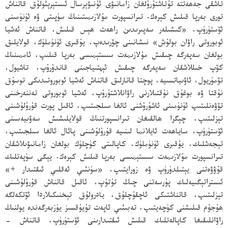
تاشقى جەھەتتە تۇتاشتۇرۇلغان زامانىۋى ئۇنىۋېرسال ئىستېرېئولۇق قاتناش
تورى بەرپا قىلىش كېرەك. تىرانسپورت مۇلازىمىتىنىڭ سۈپىتى ۋە ئۈنۈمىنى
ئۆستۈرۈپ، «كىشىلەر سەپىرىدىن راھەت ھېس قىلىش، قاتناش ئەشيا
ئوبوروتى راۋان بولۇش» نىشانىنى چۆرىدەپ، يۇقىرى ئۈنۈملۈك، قولايلىق
بولغان سەپەرگە چىقىش مۇلازىمەت سىستېمىسى بەرپا قىلىپ، ئاممىنىڭ
كۆپ خىللاشقان سەپەرگە چىقىش ئېھتىياجىنى قاندۇرۇپ، تاشيول،
تۆمۈريول، ئاۋىياتسىيە، پوچتا قاتارلىق قاتناش ئەشيا ئوبوروتىدىكى توسۇق
نۇقتا ۋە بوغۇق نۇقتىلارنى راۋانلاشتۇرۇپ، ئەشيا ئوبوروتى تەننەرخىنى
تۆۋەنلىتىپ ئۈنۈمىنى ئاشۇرۇشنى ئالغا سىلجىتىپ، ئاقىل پورت قۇرۇلۇشىنى
تېزلىتىپ، چېگرا ھالقىغان تىرانسپورتنىڭ قولايلىشىش سەۋىيەسىنى
ئۆستۈرۈپ، ساياھەت ئايلانما لىنىيە قۇرۇلۇشىنى پائال ئالغا سىلجىتىپ،
تېجەشلىك، يۇقىرى ئۈنۈملۈك، كاپالىتى كۈچلۈك بولغان زامانىۋىلاشقان
تىرانسپورت مۇلازىمەت سىستېمىسى بەرپا قىلىش كېرەك. يېڭى سۈپەتلىك
قۇۋۋەتنى يېتىلدۈرۈپ ۋە زورايتىپ، «سۈنئىي ئەقلىي ئىقتىدار +»
ئىستراتېگىيەلىك پۇرسەتنى چىڭ تۇتۇپ، ئاقىل قاتناش قۇرۇلۇشىنى
تېزلىتىپ، قاتناشتىكى ئاچقۇچلۇق، يادرولۇق تېخنىكىلاردا ئۆتكەلگە
ھۇجۇم قىلىشنى كۈچەيتىپ، تەبىئىي ئاپەت تۇيۇقسىز يۈزبەرگەندە يولنىڭ
راۋانلىقىغا كاپالەتلىك قىلىش ئىقتىدارىنى ئۆستۈرۈپ، قاتناش -