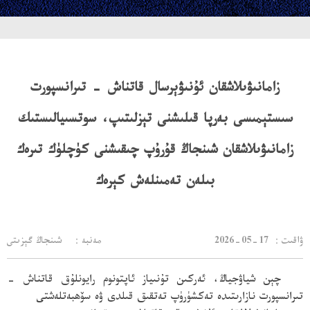
​زامانىۋىلاشقان ئۇنىۋېرسال قاتناش - تىرانسپورت
سىستېمىسى بەرپا قىلىشنى تېزلىتىپ، سوتسىيالىستىك
زامانىۋىلاشقان شىنجاڭ قۇرۇپ چىقىشنى كۈچلۈك تىرەك
بىلەن تەمىنلەش كېرەك
：ۋاقىت
2026-05-17
مەنبە： شىنجاڭ گېزىتى
چېن شياۋجياڭ، ئەركىن تۇنىياز ئاپتونوم رايونلۇق قاتناش -
تىرانسپورت نازارىتىدە تەكشۈرۈپ تەتقىق قىلدى ۋە سۆھبەتلەشتى