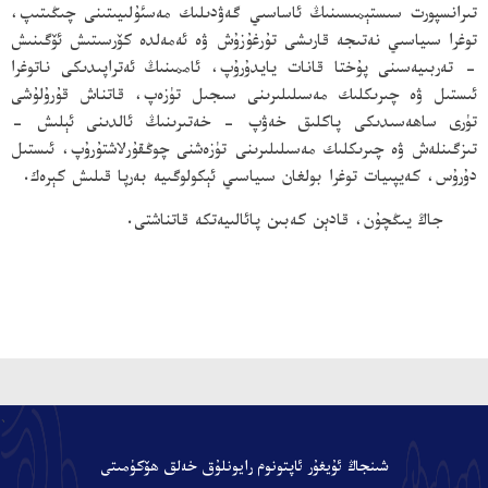
تىرانسپورت سىستېمىسىنىڭ ئاساسىي گەۋدىلىك مەسئۇلىيىتىنى چىڭىتىپ،
توغرا سىياسىي نەتىجە قارىشى تۇرغۇزۇش ۋە ئەمەلدە كۆرسىتىش ئۆگىنىش
- تەربىيەسىنى پۇختا قانات يايدۇرۇپ، ئاممىنىڭ ئەتراپىدىكى ناتوغرا
ئىستىل ۋە چىرىكلىك مەسىلىلىرىنى سىجىل تۈزەپ، قاتناش قۇرۇلۇشى
تۈرى ساھەسىدىكى پاكلىق خەۋپ - خەتىرىنىڭ ئالدىنى ئېلىش -
تىزگىنلەش ۋە چىرىكلىك مەسىلىلىرىنى تۈزەشنى چوڭقۇرلاشتۇرۇپ، ئىستىل
دۇرۇس، كەيپىيات توغرا بولغان سىياسىي ئېكولوگىيە بەرپا قىلىش كېرەك.
جاڭ يىڭچۇن، قادېن كەبىن پائالىيەتكە قاتناشتى.
、
شىنجاڭ ئۇيغۇر ئاپتونوم رايونلۇق خەلق ھۆكۈمىتى