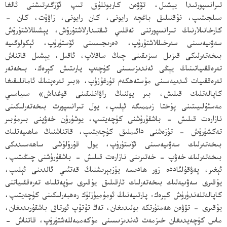
تىرانسپورتىدا يېشىل، تۆۋەن كاربونلۇق تىپ ئۆزگەرتىشنى ئالغا
سىلجىتىپ، نۇقتىلىق باغچە رايونى، كان رايونى، زاۋۇت، كان -
كارخانىلارنىڭ تىرانسپورتنى ئەقلىي ئىقتىدارلاشتۇرۇش، يېشىللاشتۇرۇش
سەۋىيەسىنى سەرخىللاشتۇرۇپ، دەرىجىسىنى ئۆستۈرۈپ، ئېكولوگىيە
بىخەتەرلىكى قىزىل سىزىقىنى چىڭ ساقلاپ، ئاقىل، يېشىل قاتناش
تەرەققىياتىنىڭ يېڭى ئەندىزىسىنى كۈچەپ يارىتىش كېرەك. بىخەتەر
تەرەققىيات ئىدىيەسىنى مۇستەھكەم تۇرغۇزۇپ، «بىر تەرەپنىڭ ئامانلىقىغا
كاپالەتلىك قىلىش، بىر يولنىڭ راۋانلىقىنى قوغداش» سىياسىي
مەسئۇلىيىتىنى پۇختا زىممىگە ئېلىپ، يول تىرانسپورت بىخەتەرلىكىنى
نازارەت قىلىش - باشقۇرۇشنى كۈچەيتىپ، يوشۇرۇن خەۋپنى بىرمۇبىر
تەكشۈرۈش - تۈزەشنى دائىملىق كۈچەيتىپ، قاتناشنىڭ ماھىيەتلىك
بىخەتەرلىك سەۋىيەسىنى ئۆستۈرۈپ، يول قۇرۇلۇشى ساھەسىدىكى
بىخەتەرلىك خەۋپ - خەتىرىنى نازارەت قىلىش - باشقۇرۇشنى چىڭىتىپ،
ئېغىر، پەۋقۇلئاددە زور ھادىسە يۈزبېرىشنىڭ قەتئىي ئالدىنى ئېلىپ،
يۇقىرى سەۋىيەلىك بىخەتەرلىك ئارقىلىق يۇقىرى سۈپەتلىك تەرەققىياتنى
كاپالەتلەندۈرۈش كېرەك. پارتىيەنىڭ ئومۇميۈزلۈك رەھبەرلىكىنى كۈچەيتىپ،
يۇقىرى - تۆۋەن ھەمتۈرتكە بولىدىغان، تەڭ تۇتۇپ ئورتاق باشقۇرىدىغان،
ماس كۈچەيدىغان خىزمەت ئەندىزىسىنى مۇكەممەللەشتۈرۈپ، قاتناش -