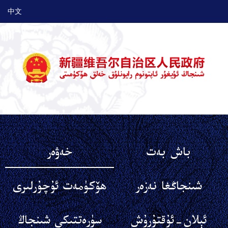
中文
باش بەت
خەۋەر
شىنجاڭغا نەزەر
ھۆكۈمەت ئۇچۇرلىرى
ئېلان-ئۇقتۇرۇش
سۈرەتتىكى شىنجاڭ