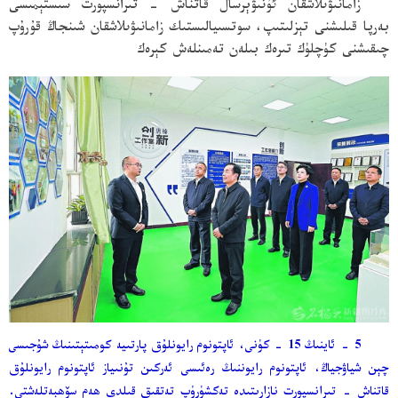
زامانىۋىلاشقان ئۇنىۋېرسال قاتناش - تىرانسپورت سىستېمىسى
بەرپا قىلىشنى تېزلىتىپ، سوتسىيالىستىك زامانىۋىلاشقان شىنجاڭ قۇرۇپ
چىقىشنى كۈچلۈك تىرەك بىلەن تەمىنلەش كېرەك
5 - ئاينىڭ 15 - كۈنى، ئاپتونوم رايونلۇق پارتىيە كومىتېتىنىڭ شۇجىسى
چېن شياۋجياڭ، ئاپتونوم رايوننىڭ رەئىسى ئەركىن تۇنىياز ئاپتونوم رايونلۇق
قاتناش - تىرانسپورت نازارىتىدە تەكشۈرۈپ تەتقىق قىلدى ھەم سۆھبەتلەشتى.