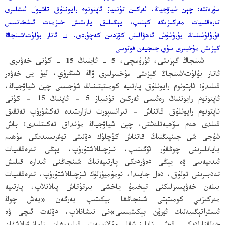
سۈرەتتە: چېن شياۋجياڭ، ئەركىن تۇنىياز ئاپتونوم رايونلۇق تاشيول ئىشلىرى
تەرەققىيات مەركىزىگە كېلىپ، يېڭىلىق يارىتىش خىزمەت ئىشخانىسى
قۇرۇلۇشىنىڭ يۈرۈشۈش ئەھۋالىنى كۆزدىن كەچۈردى.
□
ئانار بۇلۇت\شىنجاڭ
گېزىتى مۇخبىرى سۈي جىجيەن فوتوسى
شىنجاڭ گېزىتى، ئۈرۈمچى، 5 - ئاينىڭ 15 - كۈنى خەۋىرى
ئانار بۇلۇت\شىنجاڭ گېزىتى مۇخبىرلىرى
ۋاڭ شىڭرۇي، ليۇ يى
خەۋەر
قىلىدۇ: ئاپتونوم رايونلۇق پارتىيە كومىتېتىنىڭ شۇجىسى چېن شياۋجياڭ،
ئاپتونوم رايوننىڭ رەئىسى ئەركىن تۇنىياز 5 - ئاينىڭ 15 - كۈنى
ئاپتونوم رايونلۇق قاتناش - تىرانسپورت نازارىتىدە تەكشۈرۈپ تەتقىق
قىلدى ھەم سۆھبەتلەشتى. چېن شياۋجياڭ مۇنداق تەكىتلىدى: باش
شۇجى شى جىنپىڭنىڭ قاتناش كۈچلۈك دۆلىتى توغرىسىدىكى مۇھىم
بايانلىرىنى چوڭقۇر ئۆگىنىپ، ئىزچىللاشتۇرۇپ، يېڭى تەرەققىيات
ئىدىيەسى ۋە يېڭى دەۋردىكى پارتىيەنىڭ شىنجاڭنى ئىدارە قىلىش
تەدبىرىنى تولۇق، دەل جايىدا، ئومۇميۈزلۈك ئىزچىللاشتۇرۇپ، تەرەققىيات
بىلەن خەۋپسىزلىكنى تېخىمۇ ياخشى بىرتۇتاش پىلانلاپ، پارتىيە
مەركىزىي كومىتېتى شىنجاڭغا بېكىتىپ بەرگەن «بەش چوڭ
ئىستراتېگىيەلىك ئورۇن بېكىتمىسى»نى نىشانلاپ، دۆلەت ئىچى ۋە