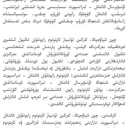
خەلقئارادىكى قوش ئايلىنىشقا مۇلازىمەت قىلىدىغان زامانىۋىلاشقان
ئۇنىۋېرسال قاتناش - تىرانسپورت سىستېمىسى بەرپا قىلىشنى تېزلىتىپ،
تىرىشىپ قاتناش كۈچلۈك رايونى قۇرۇپ چىقىپ، سوتسىيالىستىك
زامانىۋىلاشقان شىنجاڭ قۇرۇپ چىقىشنى كۈچلۈك تىرەك بىلەن تەمىنلەش
كېرەك.
چېن شياۋجياڭ، ئەركىن تۇنىياز ئاپتونوم رايونلۇق تاشيول ئىشلىرى
تەرەققىيات مەركىزىگە كېلىپ، يېڭىلىق يارىتىش خىزمەت ئىشخانىسى،
تاشيول قاتنىشىنى جىددىي ئورۇنلاشتۇرۇش قوماندانلىق مەركىزى
قاتارلىقلارنى كۆزدىن كەچۈردى، تاشيول يول تورىنىڭ يۈرۈشۈشى،
بىخەتەرلىكنى نازارەت قىلىش - باشقۇرۇش ۋە تېخنىكىدا يېڭىلىق يارىتىش
قاتارلىق خىزمەتلەرنى ئىگىلىدى؛ ئاپتونوم رايونلۇق قاتناش - تىرانسپورت
نازارىتى شىنجاڭ ئۇنىۋېرسال قاتناش - تىرانسپورت قوماندانلىق
مەركىزىدە، پۈتۈن ئاپتونوم رايون قاتنىشىنىڭ يۈرۈشۈشىنى كۆزىتىپ
ئۆلچەش، بىرتۇتاش ئورۇنلاشتۇرۇش، جىددىي بىر تەرەپ قىلىش قاتارلىق
ئەھۋاللار توغرىسىدىكى تونۇشتۇرۇشنى ئاڭلىدى.
ئارقىدىن، چېن شياۋجياڭ، ئەركىن تۇنىياز ئاپتونوم رايونلۇق قاتناش
- تىرانسپورت نازارىتى رەھبەرلىك بەنزىسىنىڭ ئەزالىرى ۋە ئاپتونوم