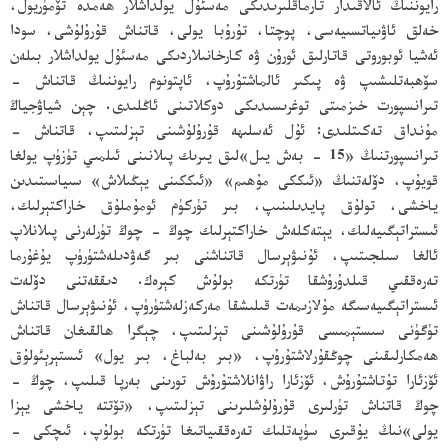
رايوننىڭ ئالاقىدار تارماقلىرىدىكى مەسئۇل يولداشلار ھەمدە تۆمۈريول،
خەلق ئاۋىياتسىيەسى، پوچتا، تۇرۇبا يولى، قاتناش قۇرۇلۇشى، سودا
ئەشيا ئوبوروتى قاتارلىق ئورۇن ۋە كارخانىلاردىكى مەسئۇل يولداشلار بىلەن
سۆھبەتلىشىپ ۋە پىكىر ئالماشتۇرۇپ، ئاپتونوم رايوننىڭ قاتناش -
تىرانسپورت خىزمىتى توغرىسىدىكى دوكلاتىنى ئاڭلىدى. چېن شياۋجياڭ
مۇنداق تەكىتلىدى: ئۇل ئەسلىھە قۇرۇلۇشىنى تېزلىتىپ، قاتناش -
تىرانسپورتنىڭ «15 - بەش يىل»لىق يىرىك پىلانىنى ئىلمىي تۈزۈپ يولغا
قويۇپ، دۆلەتنىڭ «ئىككى مۇھىم» «ئىككىنى يېڭىلاش» سىياسىتىدىن
ياخشى، تولۇق پايدىلىنىپ، بىر تۈركۈم ئومۇملۇق خاراكتېرلىك،
ئىستراتېگىيەلىك، يېتەكلەش خاراكتېرلىك چوڭ - چوڭ تۈرلەرنى پىلانلاپ
ئالغا سىلجىتىپ، ئۇنىۋېرسال قاتناشنى بىر گەۋدىلەشتۈرۈپ يۇغۇرما
تەرەققىي قىلدۇرۇشقا تۈرتكە بولۇش كېرەك. دىققەتنى دۆلەت
ئىستراتېگىيەسىگە مۇلازىمەت قىلىشقا مەركەزلەشتۈرۈپ، ئۇنىۋېرسال قاتناش
تۈگۈنى سىستېمىسى قۇرۇلۇشىنى تېزلىتىپ، چېگرا ھالقىغان قاتناش
ھەمكارلىقىنى چوڭقۇرلاشتۇرۇپ، «بىر بەلباغ، بىر يول» ئىستېرېئولۇق
ئۆزئارا تۇتاشتۇرۇش، ئۆزئارا راۋانلاشتۇرۇش تورىنى بەرپا قىلىپ، چوڭ -
چوڭ قاتناش تۈرلىرى قۇرۇلۇشلىرىنى تېزلىتىپ، «تۆتتە ياخشى يېزا
يولى»نىڭ يۇقىرى سۈپەتلىك تەرەققىياتىغا تۈرتكە بولۇپ، ئىچكى -