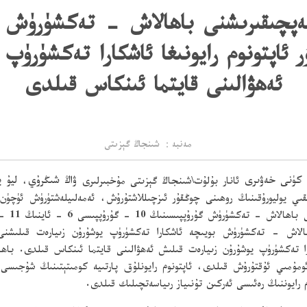
 ئاپتونوم رايونىغا ئاشكارا تەكشۈرۈپ
ئەھۋالىنى قايتما ئىنكاس قىلدى
مەنبە： شىنجاڭ گېزىتى
ئانار بۇلۇت\شىنجاڭ گېزىتى مۇخبىرلىرى
ۋاڭ شىڭرۇي
،
ليۇ 
قىي يوليورۇقىنىڭ روھىنى چوڭقۇر ئىزچىللاشتۇرۇش، ئەمەلىيلەشتۈرۈش ئۈچ
 باھالاش - تەكشۈرۈش بويىچە ئاشكارا تەكشۈرۈپ يوشۇرۇن زىيارەت قىلى
ايونغا ئاشكارا تەكشۈرۈپ يوشۇرۇن زىيارەت قىلىش ئەھۋالىنى قايتما ئىنكاس قىلد
ومۇمىي ئۇقتۇرۇش قىلدى، ئاپتونوم رايونلۇق پارتىيە كومىتېتىنىڭ شۇجىسى
 رايوننىڭ رەئىسى ئەركىن تۇنىياز رىياسەتچىلىك قىلدى.