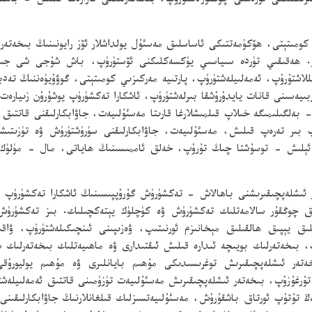
لىكنى تۈزەشنى چوڭقۇرلاشتۇرۇپ، بىخەتەرلىكنى نازارەت قىلىش - باشقۇ
 خەۋپىنى تۈزىتىشتىكى 1 - جاۋابكار. ھەقىقىي تۈردە سىياسىي يۈكسەكلىكنى ئۆستۈرۈپ، باش
للاشتۇرۇپ، ئەمەلىيلەشتۈرۈپ، پارتىيە مەركىزىي كومىتېتى، گوۋۇيۈەننىڭ تەدب
يەسىنى قانات يايدۇرۇشقا بىرلەشتۈرۈپ، ئاشكارا تەكشۈرۈپ يوشۇرۇن زىيارەت 
ەلگىلىمىگە خىلاپ قىلمىشلارغا قارىتا مەسئۇلىيەت، جاۋابكارلىقنى قاتتىق 
 بىر تەرەپ قىلىش، مەسئۇلىيەت، جاۋابكارلىقنى سۈرۈشتۈرۈش ۋە تۈزىتىشنى
ى ئېلىش - توسۇشتا چىڭ تۇرۇپ، خەلق ئاممىسىنىڭ ھاياتى، مال - مۈلۈك ب
 ئىشلەپچىقىرىشنى باھالاش - تەكشۈرۈش گۇرۇپپىسىنىڭ ئاشكارا تەكشۈرۈپ ي
لىق چوڭقۇر سالامەتلىك تەكشۈرۈش ۋە كۈچلۈك يېتەكچىلىك. بىز تەكشۈرۈش گ
ىق يېپىق ھالقىلىق مېخانىزم ئورنىتىپ، ۋەزىپىنى ئىنچىكىلەشتۈرۈپ، ۋ
، بىخەتەرلىك بويىچە ئىدارە قىلىش ئىقتىدارى ۋە ماھىيەتلىك بىخەتەرلىك س
ەر ئىشلەپچىقىرىش توغرىسىدىكى مۇھىم بايانلىرى ۋە مۇھىم يوليورۇقى،
 تۇرغۇزۇپ، بىخەتەر ئىشلەپچىقىرىش مەسئۇلىيەت تۈزۈمىنى قاتتىق ئەمەلىيلە
 تۇتۇپ ئورتاق باشقۇرۇش، مەسئۇلىيەتسىزلىك قىلغانلارنىڭ جاۋابكارلىقى