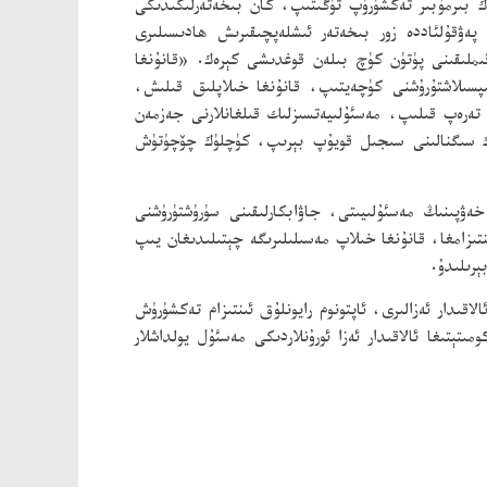
ك بىرمۇبىر تەكشۈرۈپ تۈگىتىپ، كان بىخەتەرلىكىدىكى
ۋقۇلئاددە زور بىخەتەر ئىشلەپچىقىرىش ھادىسىلىرى
ىملىقىنى پۈتۈن كۈچ بىلەن قوغدىشى كېرەك. «قانۇنغا
پسىلاشتۇرۇشنى كۈچەيتىپ، قانۇنغا خىلاپلىق قىلىش،
تەرەپ قىلىپ، مەسئۇلىيەتسىزلىك قىلغانلارنى جەزمەن
لۈك سىگنالىنى سىجىل قويۇپ بېرىپ، كۈچلۈك چۆچۈتۈش
ەۋپىنىڭ مەسئۇلىيىتى، جاۋابكارلىقىنى سۈرۈشتۈرۈشنى
زامغا، قانۇنغا خىلاپ مەسىلىلىرىگە چېتىلىدىغان يىپ
ېرىلىدۇ.
ەر ئىشلەپچىقىرىشنى باھالاش - تەكشۈرۈش گۇرۇپپىسى 10 - گۇرۇپپىسىنىڭ ئالاقىدار ئەزالىرى، ئاپتونوم رايونلۇق ئىنتىزام تەكشۈرۈش
ىتېتىغا ئالاقىدار ئەزا ئورۇنلاردىكى مەسئۇل يولداشلار