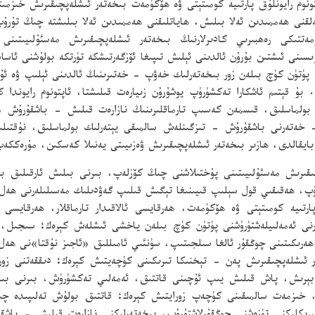
تونوم رايونلۇق پارتىيە كومىتېتى ۋە ھۆكۈمەت بىخەتەر ئىشلەپچىقىرىش خىز
نى ھەممىدىن ئەلا بىلىش، ھاياتلىقنى ھەممىدىن ئەلا بىلىشتە چىڭ تۇرۇپ، 
تتىكى رەھبىرىي كادىرلارنىڭ بىخەتەر ئىشلەپچىقىرىش مەسئۇلىيىتىنى 
ىسىنى ئىشتىن بۇرۇن ئالدىنى ئېلىش تىپىغا ئۆزگەرتىشكە تۈرتكە بولۇشنى ئاس
 پۈتۈن كۈچ بىلەن زور بىخەتەرلىك خەۋپ - خەتىرىنىڭ ئالدىنى ئېلىپ ۋە ئۇنى
بۇ قېتىم ئاشكارا تەكشۈرۈپ يوشۇرۇن زىيارەت قىلىشتا، ئاپتونوم رايوندا ك
 بولماسلىق، قىسمەن كەسىپ تارماقلىرىنىڭ نازارەت قىلىش - باشقۇرۇش مە
 - خەتەرنى باشقۇرۇش - تىزگىنلەش سالمىقى يېتەرلىك بولماسلىق، نۇقت
بايقالدى، ھازىر بىخەتەر ئىشلەپچىقىرىش ۋەزىيىتى يەنىلا كەسكىن، مۇرەككە
ىقىرىش مەسئۇلىيىتىنى پۇختىلاشنى چىڭ كۆزلەپ، بىرنى بىلىش ئارقىلىق باش
ۈپ، ھەقىقىي قول سېلىپ قىيىنىغا تېگىش قىلىپ گەۋدىلىك مەسىلىلەرنى ھەل
رتىيە كومىتېتى ۋە ھۆكۈمەت، ھەرقايسى ئالاقىدار تارماقلار، ھەرقايسى 
رلەرنى ئەمەلىيلەشتۈرۈشنى پۈتۈن كۈچ بىلەن ياخشى ئىشلەش كېرەك؛ سىجىل،
ھەرىكىتىنى چوڭقۇر ئالغا سىلجىتىپ، سۈنئىي ئامىللىق «ئاجىز نۇقتا»نى ھەل
 ئىشلەپچىقىرىش پەن - تېخنىكا تىرىكىنى كۈچەيتىش كېرەك؛ دىققەتنى زو
بېرىش، پاش قىلىش يىپ ئۇچىنى قاتتىق، ئەمەلىي تەكشۈرۈش، بىرنى بىلىش
، خىزمەت سالمىقىنى كۈچەپ زورايتىش كېرەك؛ قاتتىق بولۇش تەلىپىدە چ