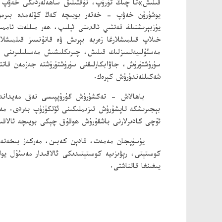
قىلىش»تا چىڭ تۇرۇپ، نۇقتىلىق ساھەلەردىكى خەۋپ - خ
يوشۇرۇن خەۋپ - خەتەر بويىچە كەڭ كۆلەمدە بىرمۇبى
يۈزبېرىشنىڭ قەتئىي ئالدىنى ئېلىپ، ھەر مىللەت ئامم
خىلاپ قىلمىشلارغا زەربە بېرىش ۋە قانۇنسىز قىلمىش
مەسئۇلىيەتسىزلىك قىلىش، چىرىكلىشىش مەسىلىلىرىنى ب
سۈرۈشتۈرۈش، جاۋابكارلىقنى سۈرۈشتۈرۈشتە جەزمەن قا
شەكىللەندۈرۈش كېرەك.
باھالاش - تەكشۈرۈش گۇرۇپپىسى نەق مەيداندا ئا
بېجىرىشكە تاپشۇرۇش تىزىملىكىنى ئۆتكۈزۈپ بەردى. مەخ
ئۇچى كادىرلارنى باشقۇرۇش ھوقۇق چېكى بويىچە ئالاقىدار
كومىتېتى، رېۋىزىيە كومىتېتىدىكى ئالاقىدار مەسئۇل يولد
يىغىنغا قاتناشتى.