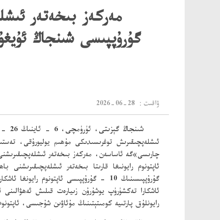
گۇرۇپپىسى شىنجاڭ ئۇيغۇر
：ۋاقىت
2026-06-28
شىنجاڭ گېزىتى، ئۈرۈمچى، 6 - ئاينىڭ 26 - كۈنى خەۋىرى
ئىشلەپچىقىرىش توغرىسىدىكى مۇھىم يوليورۇقى، تەستى
ئاپتونوم رايونىغا قارىتا بىخەتەر ئىشلەپچىقىرىشنى
گۇرۇپپىسىنىڭ 10 - گۇرۇپپىسى ئاپتونوم ر
ئاشكارا تەكشۈرۈپ يوشۇرۇن زىيارەت قىلىش ئەھۋالىنى ئ
رايونلۇق پارتىيە كومىتېتىنىڭ مۇئاۋىن شۇجىسى، ئاپتونوم