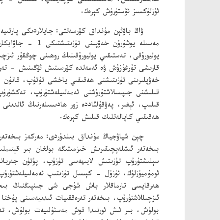
ھەمكارلىشىش، ماسلىشىشنى كۈچەيتىپ، ئىستىل - چىرىك
ئۈزلۈكسىز ئۆستۈرۈش كېرەك.
مەسىلە يوشۇرۇن
يوليورۇقى، تەستىقىي يوليورۇقىنىڭ روھىنى چوڭقۇر ئىزچى
قارىشى تۇرغۇزۇش ۋە ئەمەلدە كۆرسىتىش ئۆگىنىش - تەربى
خەۋپلىرىنى تۈزىتىشنى ھەقىقىي ياخشى تۇتۇپ، قانۇن - ب
قىلىشنى جىپسىلاشتۇرۇشنى ئەمەلىيلەشتۈرۈپ، تەكشۈرۈپ
قىلىپ، ئېغىر، پەۋقۇلئاددە زور ھادىسىلەرنىڭ ئالدىن
ھەقىقىي كاپالەتلىك قىلىش كېرەك.
چېن شياۋجياڭ مۇنداق بىلدۈردى: مەركەز بىخەتەر
بىخەتەر ئىشلەپچىقىرىش خىزمىتىگە بولغان بىر قېتىم
سېلىشتۇرۇپ تۈزىتىش لايىھەسى تۈزۈپ، پۈتۈن جەريانل
ئومۇميۈزلۈك، ئۈزۈل - كېسىل تۈزىتىپ ئەمەلىيلەشتۈرۈپ
ھەرقايسى تارماقلار باش شۇجى شى جىنپىڭنىڭ بىخەت
ئىزچىللاشتۇرۇپ، بىخەتەر تەرەققىيات ئىدىيەسىنى پۇختا
بولۇش، بىر ئىش ئورنىدا قوش مەسئۇلىيەت بولۇش، تەڭ