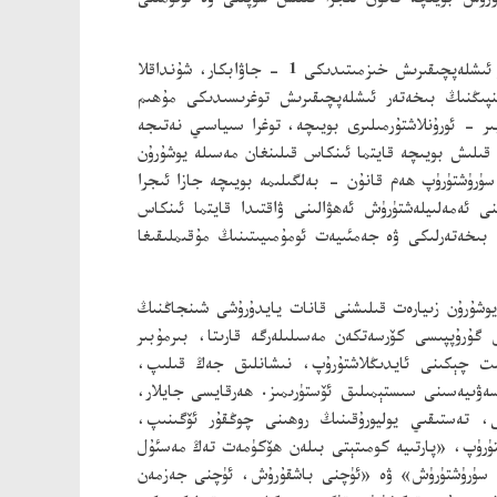
رۇش بويىچە قانۇن ئىجرا قىلىش سۈپىتى ۋە ئۈنۈمىنى
ۋاڭ باۋئېن مۇنداق كۆرسەتتى: جايلاردىكى پارتىيە كومىتېتى، ھۆكۈمەتتىكى ئاساسلىق مەسئۇل يولداشلار ئۆز رايونىنىڭ بىخەتەر ئىشلەپچىقىرىش خىزمىتىدىكى 1 - جاۋابكار، شۇنداقلا
 شۇجى شى جىنپىڭنىڭ بىخەتەر ئىشلەپچىقىرىش توغرىسىدىكى مۇھىم
ىر - ئورۇنلاشتۇرمىلىرى بويىچە، توغرا سىياسىي نەتىجە
قىلىش بويىچە قايتما ئىنكاس قىلىنغان مەسىلە يوشۇرۇن
سۈرۈشتۈرۈپ ھەم قانۇن - بەلگىلىمە بويىچە جازا ئىجرا
 ئەمەلىيلەشتۈرۈش ئەھۋالىنى ۋاقتىدا قايتما ئىنكاس
ىخەتەرلىكى ۋە جەمئىيەت ئومۇمىيىتىنىڭ مۇقىملىقىغا
وشۇرۇن زىيارەت قىلىشنى قانات يايدۇرۇشى شىنجاڭنىڭ
ۇرۇپپىسى كۆرسەتكەن مەسىلىلەرگە قارىتا، بىرمۇبىر
اقىت چېكىنى ئايدىڭلاشتۇرۇپ، نىشانلىق جەڭ قىلىپ،
ەۋىيەسىنى سىستېمىلىق ئۆستۈرىمىز. ھەرقايسى جايلار،
 تەستىقىي يوليورۇقىنىڭ روھىنى چوڭقۇر ئۆگىنىپ،
شتۈرۈپ، «پارتىيە كومىتېتى بىلەن ھۆكۈمەت تەڭ مەسئۇل
نى سۈرۈشتۈرۈش» ۋە «ئۈچنى باشقۇرۇش، ئۈچنى جەزمەن