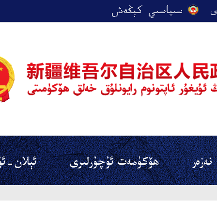
نەزەر
ھۆكۈمەت ئۇچۇرلىرى
ئېلان-ئۇ