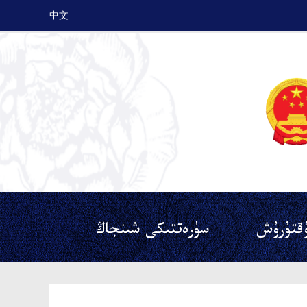
中文
قتۇرۇش
سۈرەتتىكى شىنجاڭ