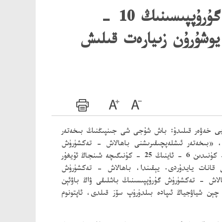
مەركەز بىخەتەر ئىشلەپچىقىرىشنى باھالاش - تەكشۈرۈش گۇرۇپپىسىنىڭ 10 -
 يوشۇرۇن زىيارەت قىلىش
يى
خەۋەر قىلىدۇ: باش شۇجى شى جىنپىڭنىڭ بىخەتەر
ۈن، «بىخەتەر ئىشلەپچىقىرىشنى باھالاش - تەكشۈرۈش
چارىسى»گە ئاساسەن، مەركەز بىخەتەر ئىشلەپچىقىرىشنى باھالاش - تەكشۈرۈش گۇرۇپپىسىنىڭ 10 - گۇرۇپپىسى 6 - ئاينىڭ 11 - كۈنىدىن 6 - ئاينىڭ 25 - كۈنىگىچە شىنجاڭ ئۇيغۇر
شنى قانات يايدۇردى. يېقىندا، باھالاش - تەكشۈرۈش
ى. باھالاش - تەكشۈرۈش گۇرۇپپىسىنىڭ باشلىقى ۋاڭ باۋئېن
 چېن شياۋجياڭ ئىپادە بىلدۈرۈپ سۆز قىلدى، ئاپتونوم