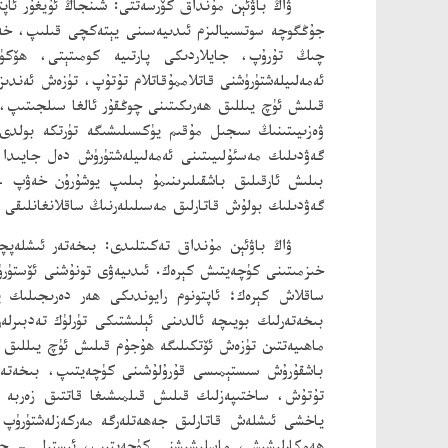
ۋاڭ باۋئېن مۇنداق كۆرسەتتى: شىنجاڭ ئۇيغۇر ئاپ
جۇڭگوچە سوتسىيالىزم ئىدىيەسىنى يېتەكچى قىلىپ، خەلق
چىڭ تۇرۇپ، جايلاردىكى پارتىيە كومىتېتى، ھۆكۈمە
ئەمەلىيلەشتۈرۈشنى قاتلاممۇقاتلام تۇتۇپ، تۈزەش ئەندىز
قىلىش ئۈچ يىللىق ھەرىكىتىنى چوڭقۇر ئالغا سىلجىتىپ،
ۋەزىيىتىنىڭ سىجىل مۇقىم يۈكسىلىشىگە تۈرتكە بولدى. 
گەۋدىلىك مەسئۇلىيىتىنى ئەمەلىيلەشتۈرۈش دەل جايىدا
بىلىش ئارقىلىق باشقىلىرىنىمۇ بىلىپ يوشۇرۇن خەۋپ
گەۋدىلىك بولۇش قاتارلىق مەسىلىلەرنىڭ ساقلانغانلىقى 
ۋاڭ باۋئېن مۇنداق تەكىتلىدى: بىخەتەر ئىشلەپچ
خىزمىتىنى كۈچەيتىش كېرەك. ئىدىيەۋى تونۇشنى ئۆستۈر
ساقلاش كېرەك؛ ئاپتونوم رايوندىكى ھەر دەرىجىلىك پا
بىخەتەرلىك بويىچە ئالدىنى ئېلىشتىكى تۈرلۈك تەدبى
ماھىيەتتىن تۈزەش ئۆتكىلىگە ھۇجۇم قىلىش ئۈچ يىللىق 
باشقۇرۇش سىستېمىسى قۇرۇلۇشىنى كۈچەيتىپ، بىخەتەر
تۇتۇش، ساختىپەزلىك قىلىش قىلمىشىغا قاتتىق زەربە 
ياخشى ئىشلەش قاتارلىق جەھەتلەرگە مەركەزلەشتۈرۈپ