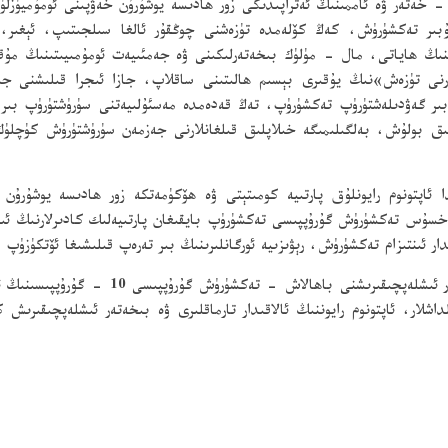
ەتەر ۋە ئاممىنىڭ ئەتراپىدىكى زور ھادىسە يوشۇرۇن خەۋپىنى ئومۇميۈزلۈ
ر تەكشۈرۈش، كەڭ كۆلەمدە تۈزەشنى چوڭقۇر ئالغا سىلجىتىپ، ئېغىر، پە
ىنىڭ ھاياتى، مال - مۈلۈك بىخەتەرلىكىنى ۋە جەمئىيەت ئومۇمىيىتىنىڭ مۇق
لارنى تۈزەش»نىڭ يۇقىرى بېسىم ھالىتىنى ساقلاپ، جازا ئىجرا قىلىشنى جى
ىر گەۋدىلەشتۈرۈپ تەكشۈرۈپ، تەڭ قەدەمدە مەسئۇلىيەتنى سۈرۈشتۈرۈپ بىر 
تتىق بولۇش، بەلگىلىمىگە خىلاپلىق قىلغانلارنى جەزمەن سۈرۈشتۈرۈش كۈچ
پتونوم رايونلۇق پارتىيە كومىتېتى ۋە ھۆكۈمەتكە زور ھادىسە يوشۇرۇن خ
سۇس تەكشۈرۈش گۇرۇپپىسى تەكشۈرۈپ بايقىغان پارتىيەلىك كادىرلارنىڭ ئىنتى
 ئىنتىزام تەكشۈرۈش، رېۋىزىيە ئورگانلىرىنىڭ بىر تەرەپ قىلىشىغا ئۆتكۈزۈپ ب
يۈسۈپجان مەمەت، قادېن كەبىن، مەركەز بىخەت
اشلار، ئاپتونوم رايوننىڭ ئالاقىدار تارماقلىرى ۋە بىخەتەر ئىشلەپچىقىرىش كوم