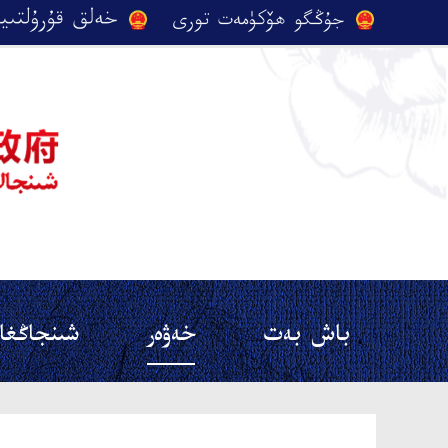
باش بەت
خەۋەر
شىنجاڭغا 