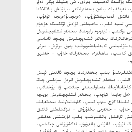
مىتىگە يۈكسەك ئەھمىيەت بەردى، شى جىنپىڭ يېڭى دەۋر
تەرەققىيات بىلەن بىخەتەرلىكنى بىرتۇتاش پىلانلاشتا
قاتتىق ئەمەلىيلەشتۈرۈپ، دەرىجىمۇدەرىجە تۇتۇپ،
اسىي لىنىيە قىلىپ، ماھىيەتتىن تۈزەش ئۆتكىلىگە ھۇجۇم
 تۈگىتىپ، ئاپتونوم رايوننىڭ بىخەتەر ئىشلەپچىقىرىش
ارخانىلارنىڭ بىخەتەر ئىشلەپچىقىرىش بويىچە ئاساسىي
سئۇلىيىتىنى ئەمەلىيلەشتۈرۈشىدە پەرق بولۇش، بىرنى
ىلىق كەسىپ، ساھەلەردە بىخەتەرلىك خەۋپ - خەتىرى
پ.
قىلىرىنىمۇ بىلىپ بىخەتەرلىك بويىچە ئالدىنى ئېلىش
 قىلىپ، بىخەتەر ئىشلەپچىقىرىش قىزىل سىزىقىنى چىڭ
كارخانىلارنىڭ مەسئۇلىيىتىنى چىڭىتىپ ۋە پۇختىلاپ،
 دەل جايىدا كۈچەپ، بىخەتەر ئىشلەپچىقىرىش بويىچە
 قىلىشقا كۈچ سەرپ قىلىپ، كارخانىلارنىڭ بىخەتەرلىك
ر خەۋپ - خەتەرنى باشقۇرۇش - تىزگىنلەشنى قاتتىق
 ئارقىلىق باشقىلىرىنىمۇ بىلىپ تۈزىتىشنى ھەقىقىي
ىڭ تۇرۇپ، قانۇننى ياندۇرۇپ تەكشۈرۈشنى چىڭىتىپ،