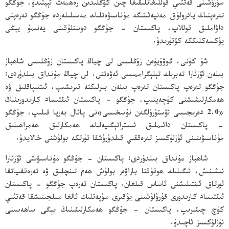
سۈرۈشىنى قەتئىي قوللىغانلىقىغا چىن كۆڭلىدىن رەھمەت ئېيتىدۇ، جۇڭگو
تەرەپنىڭ يادرولۇق مەنپەئىتىگە مۇناسىۋەتلىك مەسىلىلەردە جۇڭگو تەرەپنى
داۋاملىق قوللاپ، پاكىستان - جۇڭگو دوستلۇقىنى يەنىمۇ يېڭى
يۈكسەكلىككە كۆتۈرىدۇ.
شۇ كۈنى، گوۋۇيۈەن زۇڭلىسى لى چياڭ پاكىستان زۇڭلىسى شاھباز
بىلەن ئۆزئارا تەبرىك تېلېگراممىسى ئەۋەتتى. لى چياڭ مۇنداق بىلدۈردى:
جۇڭگو تەرەپ پاكىستان تەرەپ بىلەن بىرلىكتە تىرىشىپ، ئىتتىپاقلىق ۋە
ھەمكارلىشىشنى كۈچەيتىپ، جۇڭگو - پاكىستان ئىقتىساد كارىدورىنىڭ
«2.0 دەرىجىسى ئۆستۈرۈلگەن نۇسخىسى»نى پائال بەرپا قىلىپ، جۇڭگو
- پاكىستان دائىملىق ئىستراتېگىيەلىك ھەمكارلىق ھەمراھىلىق
مۇناسىۋىتىنى ئۈزلۈكسىز تەرەققىي قىلدۇرۇشقا تۈرتكە بولۇشنى خالايدۇ.
شاھباز مۇنداق بىلدۈردى: پاكىستان - جۇڭگو مۇناسىۋىتى ئۆزئارا
ئىشىنىش، ئىگىلىك ھوقۇقتا باراۋەر بولۇش ھەم تىنچلىق ۋە تەرەققىياتقا
ئورتاق ئىنتىلىشنى ئاساس قىلغان. پاكىستان تەرەپ جۇڭگو - پاكىستان
ئىقتىساد كارىدورى قۇرۇلۇشىنى يۇقىرى سۈپەتلىك ئالغا سىلجىتىشقا قەتئىي
كۈچ چىقىرىپ، پاكىستان - جۇڭگو ھەمكارلىقىنىڭ يېڭى ساھەسىنى
ئۈزلۈكسىز ئاچىدۇ.