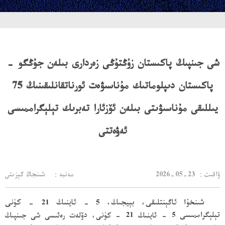
شى جىنپىڭ پاكىستان زۇڭتۇڭى زەردارى بىلەن جۇڭگو -
پاكىستان دىپلوماتىك مۇناسىۋەت ئورناتقانلىقىنىڭ 75
يىللىقى مۇناسىۋىتى بىلەن ئۆزئارا تەبرىك تېلېگراممىسى
ئەۋەتتى
：ۋاقىت
2026-05-23
مەنبە： شىنجاڭ گېزىتى
شىنخۇا ئاگېنتلىقى، بېيجىڭ، 5 - ئاينىڭ 21 - كۈنى
تېلېگراممىسى
5 - ئاينىڭ 21 - كۈنى، دۆلەت رەئىسى شى جىنپىڭ