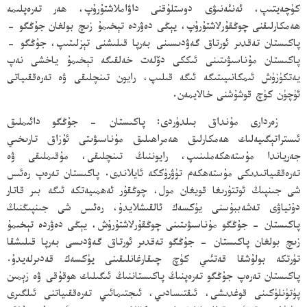
كۈچەيتىپ، ئەنئەنىۋى دوستلۇقنى داۋاملاشتۇرۇپ، ھەر تەرەپلىمە
ھەمكارلىقنى چوڭقۇرلاشتۇرۇپ، يېڭى دەۋردە تېخىمۇ زىچ بولغان جۇڭگو -
پاكىستان تەقدىر ئورتاق گەۋدىسىنى بەرپا قىلىشنى تېزلىتىپ، جۇڭگو -
پاكىستان مۇناسىۋىتىنى ئىككى دۆلەت خەلقىگە تېخىمۇ ياخشى نەپ
يەتكۈزۈش ئىمكانىيىتىگە ئىگە قىلىپ، رايون تىنچلىقى ۋە تەرەققىياتى
ئۈچۈن كۈچ قوشۇشنى خالايمەن.
زەردارى مۇنداق بىلدۈردى: پاكىستان - جۇڭگو دائىملىق
ئىستراتېگىيەلىك ھەمكارلىق ھەمراھىلىق مۇناسىۋىتى ئۇزاق تارىخىي
جەرياندا مۇستەھكەملىنىپ، رايوننىڭ تىنچلىقى، مۇقىملىقى ۋە
تەرەققىياتىدىكى مۇستەھكەم تۈۋرۈككە ئايلاندى. پاكىستان تەرەپ رەئىس
شى جىنپىڭ ئوتتۇرىغا قويغان مول، چوڭقۇر ئەھمىيەتكە ئىگە بىر قاتار
دۇنياۋى تەشەببۇسنى يۈكسەك ئالقىشلايدۇ، رەئىس شى جىنپىڭنىڭ
پاكىستان - جۇڭگو مۇناسىۋىتىنى چوڭقۇرلاشتۇرۇش، يېڭى دەۋردە تېخىمۇ
زىچ بولغان پاكىستان - جۇڭگو تەقدىر ئورتاق گەۋدىسى بەرپا قىلىشقا
تۈرتكە بولۇشقا قەتئىي كۈچ چىقارغانلىقىنى يۈكسەك قەدىرلەيدۇ.
پاكىستان تەرەپ جۇڭگو تەرەپنىڭ پاكىستاننىڭ ئىگىلىك ھوقۇقى ۋە زېمىن
پۈتۈنلۈكىنى قوغدىشى، ئىقتىسادىي، ئىجتىمائىي تەرەققىياتنى ئىلگىرى