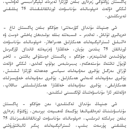
پاكىستان زۇڭتۇڭى زەردارى بىلەن ئۆزئارا تەبرىك تېلېگراممىسى ئەۋەتىپ،
ئىككى دۆلەت دىپلوماتىك مۇناسىۋەت ئورناتقانلىقىنىڭ 75 يىللىقىنى
تەبرىكلىدى.
شى جىنپىڭ مۇنداق كۆرسەتتى: جۇڭگو بىلەن پاكىستان تاغ -
دەريالىرى تۇتاش، تەقدىر - قىسمەتتە بىللە بولىدىغان ياخشى دوست ۋە
دائىملىق ئىستراتېگىيەلىك ھەمكارلىق ھەمراھلار. دىپلوماتىك مۇناسىۋەت
ئورناتقان 75 يىلدىن بۇيان، خەلقئارا ۋەزىيەتتە قانداق ئۆزگىرىش
بولۇشىدىن قەتئىينەزەر، جۇڭگو - پاكىستان دوستلۇقى باشتىن - ئاخىر
ئۇيۇل تاشتەك مۇستەھكەم، يىمىرىلمەس بولۇپ كەلدى. ئىككى دۆلەت
ئۇزاق مەزگىل يۇقىرى سەۋىيەلىك سىياسىي جەھەتتە ئۆزئارا ئىشىنىش،
يۇقىرى سەۋىيەلىك ئەمەلىي ھەمكارلىق، يۇقىرى سەۋىيەلىك خەۋپسىزلىك
ھەمكارلىقى، يۇقىرى سەۋىيەلىك خەلقئارا ھەمكارلىشىشنى ساقلاپ،
دۆلەتلەر ئارا مۇناسىۋەتنىڭ ئۈلگىسىنى تىكلىدى.
شى جىنپىڭ مۇنداق تەكىتلىدى: مەن جۇڭگو - پاكىستان
مۇناسىۋىتىنىڭ تەرەققىياتىغا يۈكسەك ئەھمىيەت بېرىمەن، زۇڭتۇڭ زەردارى
بىلەن بىرلىكتە تىرىشىپ، دىپلوماتىك مۇناسىۋەت ئورناتقانلىقىمىزنىڭ 75
يىللىقىنى پۇرسەت بىلىپ، ئىستراتېگىيەلىك پىكىر ئالماشتۇرۇشنى