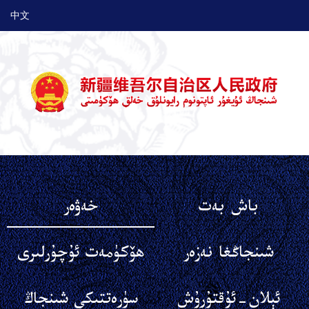
中文
باش بەت
خەۋەر
شىنجاڭغا نەزەر
ھۆكۈمەت ئۇچۇرلىرى
ئېلان-ئۇقتۇرۇش
سۈرەتتىكى شىنجاڭ