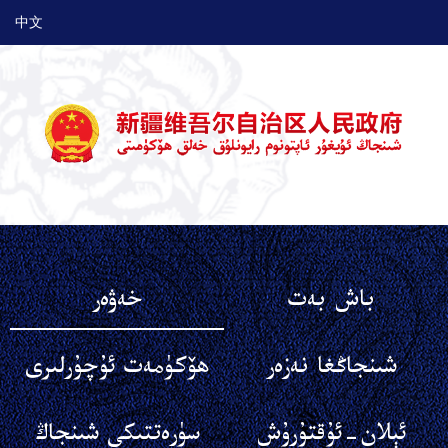
中文
باش بەت
خەۋەر
شىنجاڭغا نەزەر
ھۆكۈمەت ئۇچۇرلىرى
ئېلان-ئۇقتۇرۇش
سۈرەتتىكى شىنجاڭ