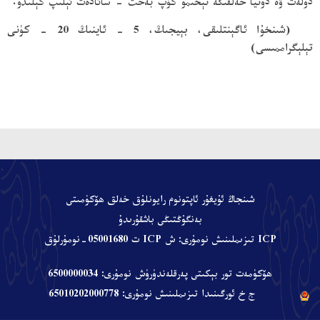
دۆلەت ۋە دۇنيا خەلقىگە تېخىمۇ كۆپ بەخت - سائادەت ئېلىپ كېلىدۇ.
(شىنخۇا ئاگېنتلىقى، بېيجىڭ، 5 - ئاينىڭ 20 - كۈنى
تېلېگراممىسى)
、
شىنجاڭ ئۇيغۇر ئاپتونوم رايونلۇق خەلق ھۆكۈمىتى
بەنگۇڭتىڭى باشقۇرىدۇ
ICP تىزىملىنىش نومۇرى: ش ICP ت 05001680-نومۇرلۇق
ھۆكۈمەت تور بېكىتى پەرقلەندۈرۈش نومۇرى: 6500000034
ج خ ئورگىنىدا تىزىملىنىش نومۇرى: 65010202000778