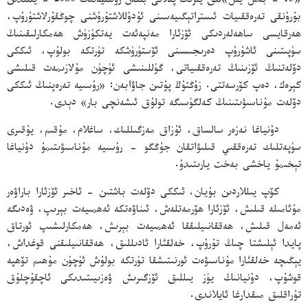
«15 - بەش يىل»لىق يىرىك پىلانى بىلەن رۇسىيەنىڭ 2030 - يىلىدىن
بۇرۇنقى تەرەققىيات ئىستراتېگىيەسىنى ئۇدۇللاشتۇرۇشنى چوڭقۇرلاشتۇرۇپ،
ھەرقايسى ساھەلەردىكى ئۆزئارا مەنپەئەت يەتكۈزۈش ھەمكارلىقىنىڭ
سۈپىتىنى ئاشۇرۇپ دەرىجىسىنى ئۆستۈرۈشكە تۈرتكە بولۇپ، ئىككى
دۆلەتنىڭ ئۆزىنىڭ تەرەققىياتى، گۈللىنىشى ئۈچۈن مۇلازىمەت قىلىشى
كېرەك، دەپ كۆرسەتتى. زۇڭتۇڭ پۇتىن جاۋابەن: «رۇسىيە تەرەپنىڭ ئىككى
دۆلەت مۇناسىۋىتىنىڭ كەلگۈسىگە تولۇق ئىشەنچى بار» دېدى.
دۇنياغا نەزەر سالساق، ئۇزاق مەزگىللىك، ساغلام، مۇقىم، يۇقىرى
سۈپەتلىك تەرەققىي قىلىۋاتقان جۇڭگو - رۇسىيە مۇناسىۋىتىمۇ دۇنياغا
تېخىمۇ ياخشى بەخت يارىتىدۇ.
كۆپ يىللاردىن بۇيان، ئىككى دۆلەت باشتىن - ئاخىر ئۆزئارا باراۋەر
مۇئامىلە قىلىش، ئۆزئارا ھۆرمەتلەش، ئىناۋەتكە ئەھمىيەت بېرىپ، ۋەدىگە
ئەمەل قىلىش، ھەققانىيلىققا ئەھمىيەت بېرىش، ھەمكارلىشىپ ئورتاق
پايدا ئېلىشتا چىڭ تۇرۇپ، خەلقئارا ئادىللىق، ھەققانىيلىقنى قوغداش،
يېڭىچە خەلقئارا مۇناسىۋەت ئورنىتىشقا تۈرتكە بولۇش ئۈچۈن مۇھىم تۆھپە
قوشۇپ، دۇنيانىڭ يۈز يىللىق ئۆزگىرىش ۋەزىيىتىدىكى ئاچقۇچلۇق
تۇراقلىق مىقدارغا ئايلاندى.