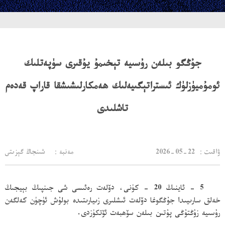
جۇڭگو بىلەن رۇسىيە تېخىمۇ يۇقىرى سۈپەتلىك
ئومۇميۈزلۈك ئىستراتېگىيەلىك ھەمكارلىشىشقا قاراپ قەدەم
تاشلىدى
：ۋاقىت
2026-05-22
مەنبە： شىنجاڭ گېزىتى
5 - ئاينىڭ 20 - كۈنى، دۆلەت رەئىسى شى جىنپىڭ بېيجىڭ
خەلق سارىيىدا جۇڭگوغا دۆلەت ئىشلىرى زىيارىتىدە بولۇش ئۈچۈن كەلگەن
رۇسىيە زۇڭتۇڭى پۇتىن بىلەن سۆھبەت ئۆتكۈزدى.