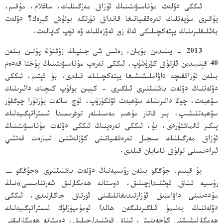
ئىككى دۆلەت مۇناسىۋىتىنىڭ ئۇزاق مەزگىللىك، ساغلام، مۇقىم،
يۇقىرى سۈپەتلىك تەرەققىياتىغا قانداق تۈرتكە بولۇش كېرەك؟ دۆلەت
باشلىقلىرىنىڭ يېتەكچىلىكى ئەڭ زور ئەۋزەللىك ۋە تۈپ كاپالەت.
2013 - يىلىدىن بۇيان، رەئىس شى جىنپىڭ زۇڭتۇڭ پۇتىن بىلەن
40 قېتىمدىن ئارتۇق كۆرۈشۈپ، ئىككى تەرەپ مۇناسىۋىتىنىڭ پۇختا قەدەم
بىلەن ئۇزاققىچە داۋاملىشىشىغا يېتەكچىلىك قىلدى. بۇ قېتىم، ئىككى
دۆلەتنىڭ دۆلەت باشلىقلىرى ئىلگىرى - كېيىن بولۇپ كىچىك دائىرىلىك
سۆھبەت، چوڭ دائىرىلىك سۆھبەت ئۆتكۈزۈپ، ئۈچ سائەت يۈزتۇرا چوڭقۇر
سۆھبەتلىشىپ، بىر قاتار مۇھىم مەسىلىلەر توغرىسىدا ئىستراتېگىيەلىك
پىكىر ئالماشتۇردى، بۇ، ئىككى تەرەپنىڭ ئىككى دۆلەت مۇناسىۋىتىنىڭ
ئۇزاق مەزگىللىك سىجىل تەرەققىياتىنى كۆزلەشتىن ئىبارەت قەتئىي
ئىرادىسىنى تولۇق نامايان قىلدى.
بۇ قېتىم، جۇڭگو بىلەن رۇسىيەنىڭ دۆلەت باشلىقلىرى «جۇڭگو −
رۇسىيە ئىناق قوشنىدارچىلىق، دوستانە ھەمكارلىق شەرتنامىسى»نىڭ
مۇددىتىنى داۋاملىق ئۇزارتىدىغانلىقىنى ئورتاق جاكارلىدى، ئىككى
دۆلەتنىڭ يەنىمۇ ئىلگىرىلىگەن ھالدا ئومۇميۈزلۈك ئىستراتېگىيەلىك
ھەمكارلىشىشنى كۈچەيتىش، ئىناق قوشنىدارچىلىق، دوستانە ھەمكارلىقنى