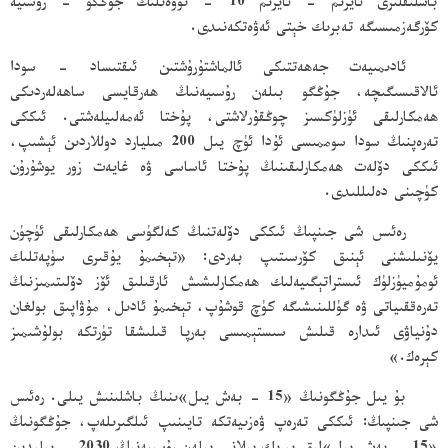
باشلىقلىرى ئايرىم - ئايرىم 10 - نۆۋەتلىك جۇڭگو - رۇسىيە
كۆرگەزمىسىگە تەبرىك خېتى ئەۋەتكەنىدى.
ئادىمىيەت جەھەتتىكى ئالماشتۇرۇشتىن ئىقتىساد - سودا
ئالاقىسىگىچە، جۇڭگو بىلەن رۇسىيەنىڭ ھەرقايسى ساھەلەردىكى
ھەمكارلىقى ئۈزلۈكسىز چوڭقۇرلاشتى، پۇختا ئەمەلىيلەشتى. ئىككى
تەرەپنىڭ سودا سوممىسى ئۇدا ئۈچ يىل 200 مىليارد دوللاردىن ئېشىپ،
ئىككى دۆلەت ھەمكارلىقىنىڭ پۇختا ئاساسى ۋە غايەت زور يوشۇرۇن
كۈچىنى دەلىللىدى.
رەئىس شى جىنپىڭ ئىككى دۆلەتنىڭ كەلگۈسى ھەمكارلىقى ئۈچۈن
يۆنىلىشنى ئېنىق كۆرسىتىپ بەردى: «تېخىمۇ يۇقىرى سۈپەتلىك
ئومۇميۈزلۈك ئىستراتېگىيەلىك ھەمكارلىشىش ئارقىلىق ئۆز دۆلىتىمىزنىڭ
تەرەققىياتى ۋە گۈللىنىشىگە كۈچ قوشۇپ، تېخىمۇ ئادىل، مۇۋاپىق بولغان
دۇنياۋى ئىدارە قىلىش سىستېمىسى بەرپا قىلىشقا تۈرتكە بولۇشىمىز
كېرەك.»
بۇ يىل جۇڭگونىڭ «15 - بەش يىل»ىنىڭ باشلىنىش يىلى. رەئىس
شى جىنپىڭ: ئىككى تەرەپ ۋەزىيەتكە تايىنىپ ئىلگىرىلەپ، جۇڭگونىڭ