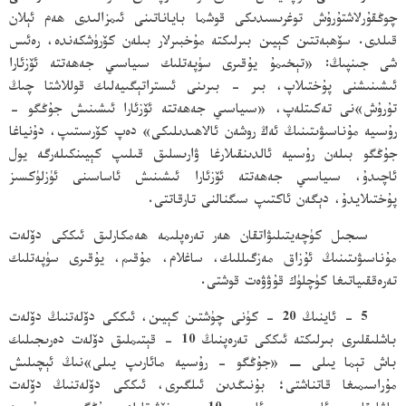
چوڭقۇرلاشتۇرۇش توغرىسىدىكى قوشما باياناتىنى ئىمزالىدى ھەم ئېلان
قىلدى. سۆھبەتتىن كېيىن بىرلىكتە مۇخبىرلار بىلەن كۆرۈشكەندە، رەئىس
شى جىنپىڭ: «تېخىمۇ يۇقىرى سۈپەتلىك سىياسىي جەھەتتە ئۆزئارا
ئىشىنىشنى پۇختىلاپ، بىر - بىرىنى ئىستراتېگىيەلىك قوللاشتا چىڭ
تۇرۇش»نى تەكىتلەپ، «سىياسىي جەھەتتە ئۆزئارا ئىشىنىش جۇڭگو -
رۇسىيە مۇناسىۋىتىنىڭ ئەڭ روشەن ئالاھىدىلىكى» دەپ كۆرسىتىپ، دۇنياغا
جۇڭگو بىلەن رۇسىيە ئالدىنقىلارغا ۋارىسلىق قىلىپ كېيىنكىلەرگە يول
ئاچىدۇ، سىياسىي جەھەتتە ئۆزئارا ئىشىنىش ئاساسىنى ئۈزلۈكسىز
پۇختىلايدۇ، دېگەن ئاكتىپ سىگنالنى تارقاتتى.
سىجىل كۈچەيتىلىۋاتقان ھەر تەرەپلىمە ھەمكارلىق ئىككى دۆلەت
مۇناسىۋىتىنىڭ ئۇزاق مەزگىللىك، ساغلام، مۇقىم، يۇقىرى سۈپەتلىك
تەرەققىياتىغا كۈچلۈك قۇۋۋەت قوشتى.
5 - ئاينىڭ 20 - كۈنى چۈشتىن كېيىن، ئىككى دۆلەتنىڭ دۆلەت
باشلىقلىرى بىرلىكتە ئىككى تەرەپنىڭ 10 - قېتىملىق دۆلەت دەرىجىلىك
باش تېما يىلى − «جۇڭگو - رۇسىيە مائارىپ يىلى»نىڭ ئېچىلىش
مۇراسىمىغا قاتناشتى؛ بۇنىڭدىن ئىلگىرى، ئىككى دۆلەتنىڭ دۆلەت