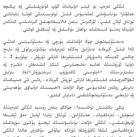
ئىككى تەرەپ بۇ قېتىم دۇنيانىڭ كۆپ قۇتۇپلىشىشى ۋە يېڭىچە
خەلقئارا مۇناسىۋەتنى تەشەببۇس قىلىش توغرىسىدىكى قوشما باياناتنى
ئورتاق ئېلان قىلىپ، ئۆزگىرىش بىلەن قالايمىقانچىلىق گىرەلىشىپ كەتكەن
دۇنياغا يەنىمۇ قىممەتلىك بولغان مۇقىملىق ۋە ئېنىقلىق قوشتى.
«مەسئۇلىيەتچان چوڭ دۆلەتلىك بۇرچى ۋە مەسئۇلىيىتىنى قەتئىي
ئادا قىلىش كېرەك» «بارلىق يەككە تەرەپلىك مۇشتۇمزورلۇق ۋە تارىخ
چاقىنى كەينىگە ياندۇرۇش قىلمىشلىرىغا قارشى تۇرۇش، بولۇپمۇ 2 -
دۇنيا ئۇرۇشىنىڭ غەلىبە نەتىجىلىرىنى ئىنكار قىلىدىغان، فاشىزم ۋە
مىلىتارىزمنىڭ <دېلوسىنى ئاغدۇرۇپ تىرىلدۈرۈش>تەك بارلىق
ئىغۋاگەرچىلىك قىلمىشلىرىغا قارشى تۇرۇش كېرەك»، رەئىس شى جىنپىڭنىڭ
بايرىقى روشەن تەشەببۇسى چوڭ دۆلەت داھىيسىنىڭ دۇنياۋى مۇھەببىتى
ۋە تارىخىي مەسئۇلىيەتچانلىقىنى نامايان قىلدى.
يېڭى باشلىنىش نۇقتىسىدا، جۇڭگو بىلەن رۇسىيە ئىككى تەرەپنىڭ
تىنچلىق، تەرەققىيات، ھەمكارلىق، ئورتاق پايدا ئېلىش دەۋر ئېقىمىغا
ئۇيغۇنلىشىپ، ئىككى دۆلەت مۇناسىۋىتىنىڭ تېخىمۇ يۇقىرى سۈپەتلىك
تەرەققىياتىنى ئىشقا ئاشۇرۇشقا تۈرتكە بولۇشى مۇقەرەرر ھالدا ئىككى