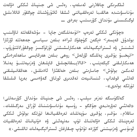
ئىلگىرىكى چاغلارنى ئەسلەپ، رەئىس شى جىنپىڭ ئىككى دۆلەت
مۇناسىۋىتىدە ھالقىما تەرەققىياتنى ئىشقا ئاشۇرۇشنىڭ چوڭقۇر قاتلاملىق
لوگىكىسىنى مۇنداق كۆرسىتىپ بەردى −
«چۈنكى ئىككى تەرەپ <تۈمەنلىگەن جاپا - مۇشەققەتتە تاۋلىنىپ
بولدۇق قەيسەر> دېگەن كۈچلۈك ئىرادە بىلەن سىياسىي جەھەتتە ئۆزئارا
ئىشىنىش ۋە ئىستراتېگىيەلىك ھەمكارلىشىشنى ئۈزلۈكسىز چوڭقۇرلاشتۇرۇپ،
<تېخىمۇ يۇقىرى پەللىگە ئۆرلەش> روھى بىلەن ھەرقايسى ساھەلەردىكى
ھەمكارلىقنى كېڭەيتىپ، <قالايمىقانچىلىق قاپلىغان ۋەزىيەتتىمۇ يەنىلا
تەمكىن بولۇش> جاسارىتى بىلەن خەلقئارا ئادىللىق، ھەققانىيلىقنى
قەتئىي قوغداپ، ئىنسانىيەت تەقدىرى ئورتاق گەۋدىسى بەرپا قىلىشقا
تۈرتكە بولدى».
كەلگۈسىگە نەزەر سېلىپ، رەئىس شى جىنپىڭ مۇنداق كۆرسەتتى:
«قەتئىي تەۋرەنمەي جۇڭگو - رۇسىيە مۇناسىۋىتىنىڭ ئۇزاق مەزگىللىك،
ساغلام، مۇقىم، يۇقىرى سۈپەتلىك تەرەققىياتىغا تۈرتكە بولۇش ئىككى
تەرەپنىڭ ئىككى دۆلەتنىڭ تۈپ مەنپەئىتى ۋە دۇنيانىڭ تەرەققىيات
ئومۇمىي ۋەزىيىتىنى كۆزدە تۇتۇپ چىقارغان ئىستراتېگىيەلىك تاللىشى.»