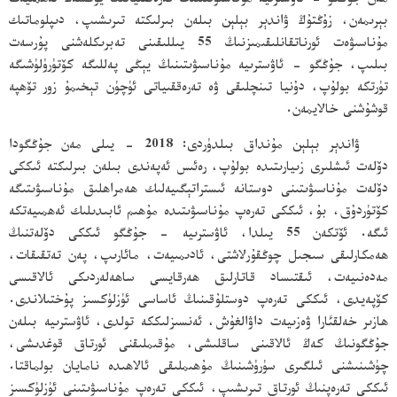
مەن جۇڭگو - ئاۋسترىيە مۇناسىۋىتىنىڭ تەرەققىياتىغا يۈكسەك ئەھمىيەت
بېرىمەن، زۇڭتۇڭ ۋاندېر بېلېن بىلەن بىرلىكتە تىرىشىپ، دىپلوماتىك
مۇناسىۋەت ئورناتقانلىقىمىزنىڭ 55 يىللىقىنى تەبرىكلەشنى پۇرسەت
بىلىپ، جۇڭگو - ئاۋسترىيە مۇناسىۋىتىنىڭ يېڭى پەللىگە كۆتۈرۈلۈشىگە
تۈرتكە بولۇپ، دۇنيا تىنچلىقى ۋە تەرەققىياتى ئۈچۈن تېخىمۇ زور تۆھپە
قوشۇشنى خالايمەن.
ۋاندېر بېلېن مۇنداق بىلدۈردى: 2018 - يىلى مەن جۇڭگودا
دۆلەت ئىشلىرى زىيارىتىدە بولۇپ، رەئىس ئەپەندى بىلەن بىرلىكتە ئىككى
دۆلەت مۇناسىۋىتىنى دوستانە ئىستراتېگىيەلىك ھەمراھلىق مۇناسىۋىتىگە
كۆتۈردۇق، بۇ، ئىككى تەرەپ مۇناسىۋىتىدە مۇھىم ئابىدىلىك ئەھمىيەتكە
ئىگە. ئۆتكەن 55 يىلدا، ئاۋسترىيە - جۇڭگو ئىككى دۆلەتنىڭ
ھەمكارلىقى سىجىل چوڭقۇرلاشتى، ئادىمىيەت، مائارىپ، پەن تەتقىقات،
مەدەنىيەت، ئىقتىساد قاتارلىق ھەرقايسى ساھەلەردىكى ئالاقىسى
كۆپەيدى، ئىككى تەرەپ دوستلۇقىنىڭ ئاساسى ئۈزلۈكسىز پۇختىلاندى.
ھازىر خەلقئارا ۋەزىيەت داۋالغۇش، ئەنسىزلىككە تولدى، ئاۋسترىيە بىلەن
جۇڭگونىڭ كەڭ ئالاقىنى ساقلىشى، مۇقىملىقنى ئورتاق قوغدىشى،
چۈشىنىشنى ئىلگىرى سۈرۈشىنىڭ مۇھىملىقى ئالاھىدە نامايان بولماقتا.
ئىككى تەرەپنىڭ ئورتاق تىرىشىپ، ئىككى تەرەپ مۇناسىۋىتىنى ئۈزلۈكسىز