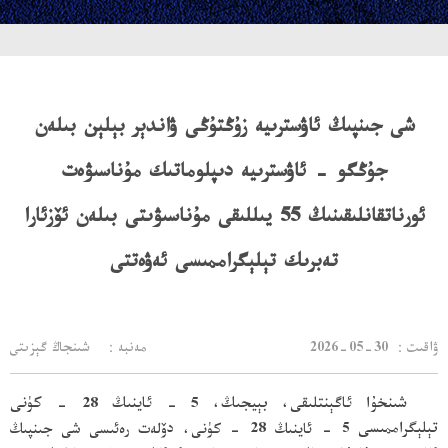
شى جىنپىڭ ئاۋسترىيە زۇڭتۇڭى ۋاندېر بېلېن بىلەن
جۇڭگو - ئاۋسترىيە دىپلوماتىك مۇناسىۋەت
ئورناتقانلىقىنىڭ 55 يىللىقى مۇناسىۋىتى بىلەن ئۆزئارا
تەبرىك تېلېگراممىسى ئەۋەتتى
：ۋاقىت
2026-05-30
مەنبە： شىنجاڭ گېزىتى
شىنخۇا ئاگېنتلىقى، بېيجىڭ، 5 - ئاينىڭ 28 - كۈنى
تېلېگراممىسى
5 - ئاينىڭ 28 - كۈنى، دۆلەت رەئىسى شى جىنپىڭ