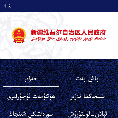
中文
باش بەت
خەۋەر
شىنجاڭغا نەزەر
ھۆكۈمەت ئۇچۇرلىرى
ئېلان-ئۇقتۇرۇش
سۈرەتتىكى شىنجاڭ