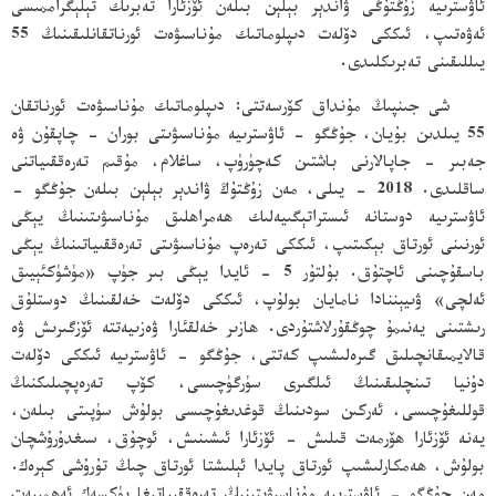
ئاۋسترىيە زۇڭتۇڭى ۋاندېر بېلېن بىلەن ئۆزئارا تەبرىك تېلېگراممىسى
ئەۋەتىپ، ئىككى دۆلەت دىپلوماتىك مۇناسىۋەت ئورناتقانلىقىنىڭ 55
يىللىقىنى تەبرىكلىدى.
شى جىنپىڭ مۇنداق كۆرسەتتى: دىپلوماتىك مۇناسىۋەت ئورناتقان
55 يىلدىن بۇيان، جۇڭگو - ئاۋسترىيە مۇناسىۋىتى بوران - چاپقۇن ۋە
جەبىر - جاپالارنى باشتىن كەچۈرۈپ، ساغلام، مۇقىم تەرەققىياتنى
ساقلىدى. 2018 - يىلى، مەن زۇڭتۇڭ ۋاندېر بېلېن بىلەن جۇڭگو -
ئاۋسترىيە دوستانە ئىستراتېگىيەلىك ھەمراھلىق مۇناسىۋىتىنىڭ يېڭى
ئورنىنى ئورتاق بېكىتىپ، ئىككى تەرەپ مۇناسىۋىتى تەرەققىياتىنىڭ يېڭى
باسقۇچىنى ئاچتۇق. بۇلتۇر 5 - ئايدا يېڭى بىر جۈپ «مۈشۈكئېيىق
ئەلچى» ۋىيېننادا نامايان بولۇپ، ئىككى دۆلەت خەلقىنىڭ دوستلۇق
رىشتىنى يەنىمۇ چوڭقۇرلاشتۇردى. ھازىر خەلقئارا ۋەزىيەتتە ئۆزگىرىش ۋە
قالايمىقانچىلىق گىرەلىشىپ كەتتى، جۇڭگو - ئاۋسترىيە ئىككى دۆلەت
دۇنيا تىنچلىقىنىڭ ئىلگىرى سۈرگۈچىسى، كۆپ تەرەپچىلىكنىڭ
قوللىغۇچىسى، ئەركىن سودىنىڭ قوغدىغۇچىسى بولۇش سۈپىتى بىلەن،
يەنە ئۆزئارا ھۆرمەت قىلىش - ئۆزئارا ئىشىنىش، ئوچۇق، سىغدۇرۇشچان
بولۇش، ھەمكارلىشىپ ئورتاق پايدا ئېلىشتا ئورتاق چىڭ تۇرۇشى كېرەك.