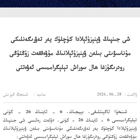
شى جىنپىڭ ۋېنېزۇئېلادا كۈچلۈك يەر تەۋرىگەنلىكى
مۇناسىۋىتى بىلەن ۋېنېزۇئېلانىڭ مۇۋەققەت زۇڭتۇڭى
رودرىگۇزغا ھال سوراش تېلېگراممىسى ئەۋەتتى
：ۋاقىت
2026-06-28
مەنبە： شىنجاڭ گېزىتى
شىنخۇا ئاگېنتلىقى، بېيجىڭ، 6 - ئاينىڭ 26 - كۈنى
تېلېگراممىسى
6 - ئاينىڭ 26 - كۈنى، دۆلەت رەئىسى شى جىنپىڭ
ۋېنېزۇئېلادا كۈچلۈك يەر تەۋرىگەنلىكى مۇناسىۋىتى بىلەن ۋېنېزۇئېلانىڭ
مۇۋەققەت زۇڭتۇڭى رودرىگۇزغا ھال سوراش تېلېگراممىسى ئەۋەتتى.