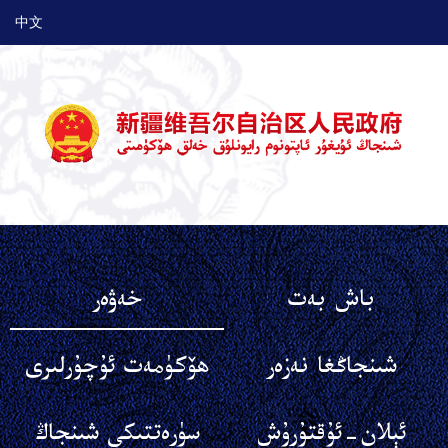
中文
باش بەت
خەۋەر
شىنجاڭغا نەزەر
ھۆكۈمەت ئۇچۇرلىرى
ئېلان-ئۇقتۇرۇش
سۈرەتتىكى شىنجاڭ