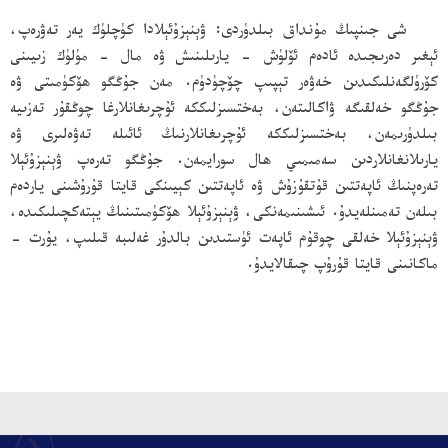
شى جىنپىڭ مۇنداق بىلدۈردى: ۋېنېزۇئېلادا كۈچلۈك يەر تەۋرەپ،
ئېغىر دەرىجىدە ئادەم ئۆلۈش - يارىلىنىش ۋە مال - مۈلۈك زىيىنى
كۆرۈلگەنلىكىدىن خەۋەر تېپىپ چۆچۈدۈم. مەن جۇڭگو ھۆكۈمىتى ۋە
جۇڭگو خەلقىگە ۋاكالىتەن، بەختسىزلىككە ئۇچرىغانلارغا چوڭقۇر تەزىيە
بىلدۈرىمەن، بەختسىزلىككە ئۇچرىغانلارنىڭ ئائىلە تەۋەلىرى ۋە
يارىلانغانلاردىن سەمىمىي ھال سورايمەن. جۇڭگو تەرەپ ۋېنېزۇئېلا
تەرەپنىڭ ئاپەتتىن قۇتقۇزۇش ۋە ئاپەتتىن كېيىنكى قايتا قۇرۇشىنى ياردەم
بىلەن تەمىنلەيدۇ. ئىشىنىمەنكى، ۋېنېزۇئېلا ھۆكۈمىتىنىڭ يېتەكچىلىكىدە،
ۋېنېزۇئېلا خەلقى چوقۇم ئاپەت ئۈستىدىن بالدۇر غەلىبە قىلىپ، يۇرت -
ماكانىنى قايتا قۇرۇپ چىقالايدۇ.
、