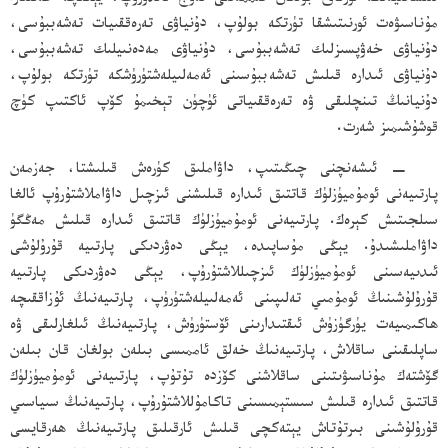
مۇناسىۋەت ئورنىتىشقا تۈرتكە بولۇپ، دۇنياۋى تەرەققىيات تەشەببۇسى،
دۇنياۋى خەۋپسىزلىك تەشەببۇسى، دۇنياۋى مەدەنىيلىك تەشەببۇسى،
دۇنياۋى ئىدارە قىلىش تەشەببۇسىنى ئەمەلىيلەشتۈرۈشكە تۈرتكە بولۇپ،
دۇنيانىڭ تىنچلىقى ۋە تەرەققىياتى ئۈچۈن تېخىمۇ كۆپ ئاكتىپ كۈچ
قوشۇشىمىز شەرت.
− ئىشەنچنى چىڭىتىپ، داۋاملىق كۈرەش قىلىشتا، جەزمەن
پارتىيەنى ئومۇميۈزلۈك قاتتىق ئىدارە قىلىشنى ئىزچىل داۋاملاشتۇرۇپ ئالغا
سىلجىتىش كېرەك. پارتىيەنى ئومۇميۈزلۈك قاتتىق ئىدارە قىلىش مەڭگۈ
داۋاملىشىدۇ. يېڭى مۇساپىدە، يېڭى دەۋردىكى پارتىيە قۇرۇلۇشى
ئىدىيەسىنى ئومۇميۈزلۈك ئىزچىللاشتۇرۇپ، يېڭى دەۋردىكى پارتىيە
قۇرۇلۇشىنىڭ ئومۇمىي تەلىپىنى ئەمەلىيلەشتۈرۈپ، پارتىيەنىڭ ئۇزاققىچە
ھاكىمىيەت يۈرگۈزۈش ئىقتىدارىنى ئۆستۈرۈش، پارتىيەنىڭ ئىلغارلىقى ۋە
ساپلىقىنى ساقلاش، پارتىيەنىڭ خەلق ئاممىسى بىلەن بولغان قان بىلەن
گۆشتەك مۇناسىۋىتىنى ساقلاشنى كۆزدە تۇتۇپ، پارتىيەنى ئومۇميۈزلۈك
قاتتىق ئىدارە قىلىش سىستېمىسىنى تاكامۇللاشتۇرۇپ، پارتىيەنىڭ سىياسىي
قۇرۇلۇشىنى بىرتۇتاش يېتەكچى قىلىش ئارقىلىق پارتىيەنىڭ ھەرقايسى