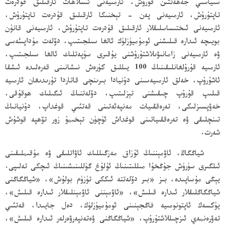
سىياسىي جەھەتتىن قۇرۇش، ئارمىيەنى ئىسلاھات ئارقىلىق قۇدرەت
تاپتۇرۇش، ئارمىيەنى پەن - تېخنىكا ئارقىلىق قۇدرەت تاپتۇرۇش،
ئارمىيەنى ئىختىساسلىقلار ئارقىلىق قۇدرەت تاپتۇرۇش، ئارمىيەنى قانۇن
بويىچە ئىدارە قىلىشنى ئومۇميۈزلۈك ئالغا سىلجىتىپ، دۆلەت مۇداپىئەسى
ۋە ئارمىيەنى زامانىۋىلاشتۇرۇشنى يۇقىرى سۈپەتلىك ئالغا سىلجىتىپ،
ئارمىيە قۇرۇلغانلىقىنىڭ 100 يىللىق كۈرەش نىشانىنى قەرەلىدە ئىشقا
ئاشۇرۇپ، خەلق ئارمىيەسىنى دۇنيادا بىرىنچى قاتاردا تۇرىدىغان ئارمىيە
قىلىپ قۇرۇپ چىقىشنى تېزلىتىپ، دۆلەتنىڭ ئىگىلىك ھوقۇقى،
خەۋپسىزلىكى، تەرەققىيات مەنپەئەتىنى قەتئىي قوغداپ، دۇنيانىڭ
تىنچلىقى ۋە تەرەققىياتىنى قوغداش ئۈچۈن تېخىمۇ زور تۆھپە قوشۇش
شەرت.
شياڭگاڭ، ئاۋمېننىڭ ئۇزاق مەزگىللىك ئاۋاتلىقى ۋە مۇقىملىقىنى
ئىلگىرى سۈرۈش جۇڭخۇا مىللىتىنىڭ ئۇلۇغ گۈللىنىشىنىڭ ئىچكى تەلىپى.
يېڭى مۇساپىدە، بىز «بىر دۆلەتتە ئىككى تۈزۈم بولۇش»، «شياڭگاڭنى
شياڭگاڭلىقلار ئىدارە قىلىش»، «ئاۋمېننى ئاۋمېنلىقلار ئىدارە قىلىش»،
يۈكسەك ئاپتونومىيە فاڭجېنىنى ئومۇميۈزلۈك، دەل جايىدا، قەتئىي
تەۋرەنمەي ئىزچىللاشتۇرۇپ، «شياڭگاڭنى ۋەتەنپەرۋەرلەر ئىدارە قىلىش»،