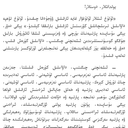
يولداشلار، دوستلار!
«ئۇلۇغ ئىشلار ئۇلۇغۋار غايە ئارقىلىق ۋۇجۇدقا چىقىدۇ، ئۇلۇغ تۆھپە
داۋاملىق تىرىشچانلىق كۆرسىتىش ئارقىلىق بارلىققا كېلىدۇ.» يېڭى دەۋر،
يېڭى مۇساپىدە پارتىيەنىڭ بۇرچى ۋە ۋەزىپىسىنى ئىشقا ئاشۇرۇش بارلىق
جۇڭگو كوممۇنىستلىرىدىن ئىشەنچنى چىڭىتىپ، داۋاملىق كۈرەش قىلىپ،
دەۋر ۋە خەلققە يۈز كېلەلەيدىغان يېڭى نەتىجىلەرنى ئۈزلۈكسىز يارىتىشنى
تەلەپ قىلىدۇ.
− ئىشەنچنى چىڭىتىپ، داۋاملىق كۈرەش قىلىشتا، جەزمەن
پارتىيەنىڭ ئاساسىي نەزەرىيەسى، ئاساسىي لۇشيەنى، ئاساسىي تەدبىرىدە
چىڭ تۇرۇش كېرەك. پارتىيەنىڭ ئاساسىي نەزەرىيەسى، ئاساسىي لۇشيەنى،
ئاساسىي تەدبىرى پارتىيە ۋە خەلق جاپالىق ئىزدىنىش ئارقىلىق قولغا
كەلتۈرگەن مۇھىم نەتىجە، پارتىيە ۋە دۆلەت ئىشلىرىدىكى تۈپ قوللانما.
يېڭى مۇساپىدە، پۈتۈن پارتىيە يولنى ئۆزگەرتمەسلىك، ئىرادىنى
ئۆزگەرتمەسلىك ئىرادىسىنى ساقلاپ، پارتىيەنىڭ ئومۇميۈزلۈك رەھبەرلىكى
ۋە پارتىيە مەركىزىي كومىتېتىنىڭ مەركەزلىك بىرتۇتاش رەھبەرلىكىدە چىڭ
تۇرۇپ، يېڭى دەۋر جۇڭگوچە سوتسىيالىزم ئىدىيەسىنى چوڭقۇر