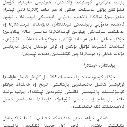
پارتىيە مەركىزىي كومىتېتىغا ۋاكالىتەن، ھەرقايسى سەپلەردە كۈرەش
قىلىۋاتقان پۈتۈن مەملىكەت خەلقى ۋە ھەر ساھە زاتلارغا ئالىي ئېھتىرام
بىلدۈرىمەن! شياڭگاڭ ئالاھىدە مەمۇرىي رايونىدىكى قېرىنداشلار، ئاۋمېن
ئالاھىدە مەمۇرىي رايونىدىكى قېرىنداشلار، تەيۋەنلىك قېرىنداشلارغا ۋە
مەملىكەت سىرتىدىكى چياۋمىن قېرىنداشلارغا سەمىمىي سالام يوللايمەن!
جۇڭگو خەلقى بىلەن دوستانە ئۆتكەن، جۇڭگونىڭ ئىنقىلاب، قۇرۇلۇش،
ئىسلاھات ئىشلىرىغا كۆڭۈل بۆلگەن ۋە ئۇنى قوللىغان بارلىق ھەرقايسى
دۆلەت خەلقى ۋە دوستلارغا چىن كۆڭلۈمدىن رەھمەت ئېيتىمەن!
يولداشلار، دوستلار!
جۇڭگو كوممۇنىستىك پارتىيەسىنىڭ 105 يىل كۈرەش قىلىش داۋامىدا
ئۈزلۈكسىز شانلىق نەتىجىلەرنى يارىتالىشى، تارىخ ۋە خەلقنىڭ جۇڭگو
كوممۇنىستىك پارتىيەسىنى تاللىشى نېگىزىدىن ئېيتقاندا، پارتىيەمىزنىڭ
باشقا پارتىيەلەر ۋە سىياسىي كۈچلەرگە قارىغاندا تەڭداشسىز ئېسىل
ئالاھىدىلىككە ئىگە ئىكەنلىكىدە.
− قەتئىي ئىرادە بىلەن ھەقىقەتكە ئىنتىلىپ، ئالغا ئىلگىرىلەش
يۆنىلىشىنى باشتىن - ئاخىر دەل جايىدا ئىگىلىدى. پارتىيەمىز