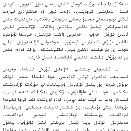
تەپەككۇرىدا چىڭ تۇرۇپ، كۈرەش قىلىش روھىنى ئەۋج ئالدۇرۇپ، كۈرەش
قىلىش ماھارىتىنى كۈچەيتىپ، دۆلەت ئىچى ۋە خەلقئارادىن ئىبارەت
ئىككى ئومۇمىيەتنى تېخىمۇ ياخشى بىرتۇتاش پىلانلاپ، تەرەققىيات بىلەن
خەۋپسىزلىكنى تېخىمۇ ياخشى بىرتۇتاش پىلانلاپ، ئۆزگىرىشنى ئىلمىي
ئالدىن كۆرۈش، خەۋپ - خەتەرنى ۋاقتىدا كۆزىتىش، خىرىسقا ئۈنۈملۈك
تاقابىل تۇرۇش ئىقتىدارىنى ئۆستۈرۈپ، جۇڭخۇانى گۈللەندۈرۈش ناملىق
غايەت زور پاراخوتنىڭ دولقۇن يېرىپ ئىلگىرىلىشىگە، پۇختا قەدەم بىلەن
يىراققا يۈرۈش قىلىشىغا ھەقىقىي كاپالەتلىك قىلىش شەرت.
− ئىشەنچنى چىڭىتىپ، داۋاملىق كۈرەش قىلىشتا، جەزمەن
ئىنسانىيەت تەقدىرى ئورتاق گەۋدىسى بەرپا قىلىشقا سىجىل تۈرتكە
بولۇش كېرەك. يۈز يىللىق ئۆزگىرىش ۋەزىيىتىنىڭ تېز سۈرئەتتە ئۆزگىرىشىگە
ئەگىشىپ، دۇنيا يېڭى داۋالغۇش، ئۆزگىرىش مەزگىلىگە قەدەم قويدى،
ئىنسانلار يەنە بىر قېتىم نەگە بېرىپ، نەدە تۇرۇشتەك تۆت كوچا ئېغىزىدا
تۇرماقتا. يېڭى مۇساپىدە، بىز كىشىلەر قەلبىنىڭ مايىللىقى، ۋەزىيەتنىڭ
تەرەققىيات يۈزلىنىشىگە ئۇيغۇنلىشىپ، تىنچلىق، تەرەققىيات،
ھەمكارلىق، ئورتاق پايدا ئېلىش بايرىقىنى ئېگىز كۆتۈرۈپ، پۈتكۈل
ئىنسانىيەتكە ئورتاق بولغان قىممەتنى ئەۋج ئالدۇرۇپ، يېڭىچە خەلقئارا