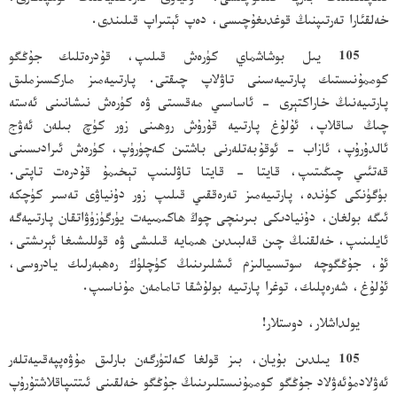
خەلقئارا تەرتىپنىڭ قوغدىغۇچىسى، دەپ ئېتىراپ قىلىندى.
105 يىل بوشاشماي كۈرەش قىلىپ، قۇدرەتلىك جۇڭگو
كوممۇنىستىك پارتىيەسىنى تاۋلاپ چىقتى. پارتىيەمىز ماركسىزملىق
پارتىيەنىڭ خاراكتېرى - ئاساسىي مەقسىتى ۋە كۈرەش نىشانىنى ئەستە
چىڭ ساقلاپ، ئۇلۇغ پارتىيە قۇرۇش روھىنى زور كۈچ بىلەن ئەۋج
ئالدۇرۇپ، ئازاب - ئوقۇبەتلەرنى باشتىن كەچۈرۈپ، كۈرەش ئىرادىسىنى
قەتئىي چىڭىتىپ، قايتا - قايتا تاۋلىنىپ تېخىمۇ قۇدرەت تاپتى.
بۈگۈنكى كۈندە، پارتىيەمىز تەرەققىي قىلىپ زور دۇنياۋى تەسىر كۈچكە
ئىگە بولغان، دۇنيادىكى بىرىنچى چوڭ ھاكىمىيەت يۈرگۈزۈۋاتقان پارتىيەگە
ئايلىنىپ، خەلقنىڭ چىن قەلبىدىن ھىمايە قىلىشى ۋە قوللىشىغا ئېرىشتى،
ئۇ، جۇڭگوچە سوتسىيالىزم ئىشلىرىنىڭ كۈچلۈك رەھبەرلىك يادروسى،
ئۇلۇغ، شەرەپلىك، توغرا پارتىيە بولۇشقا تامامەن مۇناسىپ.
يولداشلار، دوستلار!
105 يىلدىن بۇيان، بىز قولغا كەلتۈرگەن بارلىق مۇۋەپپەقىيەتلەر
ئەۋلادمۇئەۋلاد جۇڭگو كوممۇنىستلىرىنىڭ جۇڭگو خەلقىنى ئىتتىپاقلاشتۇرۇپ