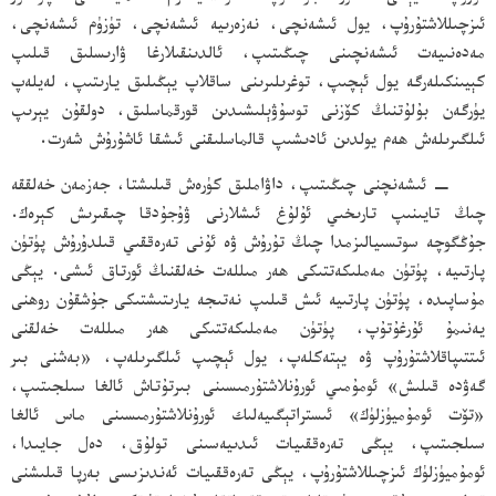
ئىزچىللاشتۇرۇپ، يول ئىشەنچى، نەزەرىيە ئىشەنچى، تۈزۈم ئىشەنچى،
مەدەنىيەت ئىشەنچىنى چىڭىتىپ، ئالدىنقىلارغا ۋارىسلىق قىلىپ
كېيىنكىلەرگە يول ئېچىپ، توغرىلىرىنى ساقلاپ يېڭىلىق يارىتىپ، لەيلەپ
يۈرگەن بۇلۇتنىڭ كۆزنى توسۇۋېلىشىدىن قورقماسلىق، دولقۇن يېرىپ
ئىلگىرىلەش ھەم يولدىن ئادىشىپ قالماسلىقنى ئىشقا ئاشۇرۇش شەرت.
− ئىشەنچنى چىڭىتىپ، داۋاملىق كۈرەش قىلىشتا، جەزمەن خەلققە
چىڭ تايىنىپ تارىخىي ئۇلۇغ ئىشلارنى ۋۇجۇدقا چىقىرىش كېرەك.
جۇڭگوچە سوتسىيالىزمدا چىڭ تۇرۇش ۋە ئۇنى تەرەققىي قىلدۇرۇش پۈتۈن
پارتىيە، پۈتۈن مەملىكەتتىكى ھەر مىللەت خەلقنىڭ ئورتاق ئىشى. يېڭى
مۇساپىدە، پۈتۈن پارتىيە ئىش قىلىپ نەتىجە يارىتىشتىكى جۇشقۇن روھنى
يەنىمۇ ئۇرغۇتۇپ، پۈتۈن مەملىكەتتىكى ھەر مىللەت خەلقنى
ئىتتىپاقلاشتۇرۇپ ۋە يېتەكلەپ، يول ئېچىپ ئىلگىرىلەپ، «بەشنى بىر
گەۋدە قىلىش» ئومۇمىي ئورۇنلاشتۇرمىسىنى بىرتۇتاش ئالغا سىلجىتىپ،
«تۆت ئومۇميۈزلۈك» ئىستراتېگىيەلىك ئورۇنلاشتۇرمىسىنى ماس ئالغا
سىلجىتىپ، يېڭى تەرەققىيات ئىدىيەسىنى تولۇق، دەل جايىدا،
ئومۇميۈزلۈك ئىزچىللاشتۇرۇپ، يېڭى تەرەققىيات ئەندىزىسى بەرپا قىلىشنى