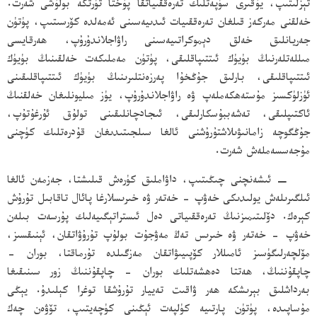
تېزلىتىپ، يۇقىرى سۈپەتلىك تەرەققىياتقا پۇختا تۈرتكە بولۇشى شەرت.
خەلقنى مەركەز قىلغان تەرەققىيات ئىدىيەسىنى ئەمەلدە كۆرسىتىپ، پۈتۈن
جەريانلىق خەلق دېموكراتىيەسىنى راۋاجلاندۇرۇپ، ھەرقايسى
مىللەتلەرنىڭ بۈيۈك ئىتتىپاقلىقى، پۈتۈن مەملىكەت خەلقىنىڭ بۈيۈك
ئىتتىپاقلىقى، بارلىق جۇڭخۇا پەرزەنتلىرىنىڭ بۈيۈك ئىتتىپاقلىقىنى
ئۈزلۈكسىز مۇستەھكەملەپ ۋە راۋاجلاندۇرۇپ، يۈز مىليونلىغان خەلقنىڭ
ئاكتىپلىقى، تەشەببۇسكارلىقى، ئىجادچانلىقىنى تولۇق ئۇرغۇتۇپ،
جۇڭگوچە زامانىۋىلاشتۇرۇشنى ئالغا سىلجىتىدىغان قۇدرەتلىك كۈچنى
مۇجەسسەملەش شەرت.
− ئىشەنچنى چىڭىتىپ، داۋاملىق كۈرەش قىلىشتا، جەزمەن ئالغا
ئىلگىرىلەش يولىدىكى خەۋپ - خەتەر ۋە خىرىسلارغا پائال تاقابىل تۇرۇش
كېرەك. دۆلىتىمىزنىڭ تەرەققىياتى دەل ئىستراتېگىيەلىك پۇرسەت بىلەن
خەۋپ - خەتەر ۋە خىرىس تەڭ مەۋجۇت بولۇپ تۇرۇۋاتقان، ئېنىقسىز،
مۆلچەرلىگۈسىز ئامىللار كۆپىيىۋاتقان مەزگىلدە تۇرماقتا، بوران -
چاپقۇننىڭ، ھەتتا دەھشەتلىك بوران - چاپقۇننىڭ زور سىنىقىغا
بەرداشلىق بېرىشكە ھەر ۋاقىت تەييار تۇرۇشقا توغرا كېلىدۇ. يېڭى
مۇساپىدە، پۈتۈن پارتىيە كۈلپەت ئېڭىنى كۈچەيتىپ، تۆۋەن چەك