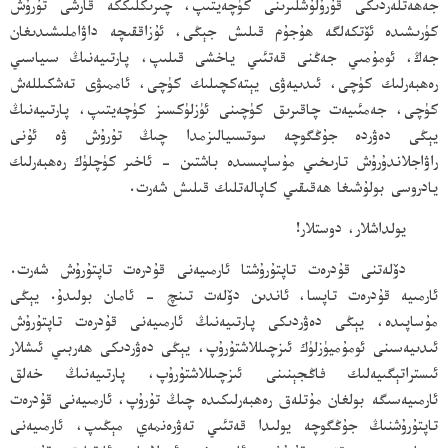
جەھەتلەردىكى قۇرۇلۇشلىرىنى كۈچەيتىپ، چىرىكلىككە قارشى تۇرۇش
كۈرىشىدە ئۆتكەلگە ھۇجۇم قىلىش جېڭى، ئۇزاققىچە داۋاملىشىدىغان
جەڭ، ئومۇمىي جەڭنى قەتئىي ياخشى قىلىپ، پارتىيەنىڭ سىياسىي
رەھبەرلىك كۈچى، ئىدىيەۋى يېتەكچىلىك كۈچى، ئاممىۋى تەشكىللەش
كۈچى، جەمئىيەت چاقىرىق كۈچىنى ئۈزلۈكسىز كۈچەيتىپ، پارتىيەنىڭ
يېڭى دەۋردە جۇڭگوچە سوتسىيالىزمدا چىڭ تۇرۇش ۋە ئۇنى
راۋاجلاندۇرۇش تارىخىي مۇساپىسىدە باشتىن - ئاخىر كۈچلۈك رەھبەرلىك
يادروسى بولۇشىغا ھەقىقىي كاپالەتلىك قىلىش شەرت.
يولداشلار، دوستلار!
دۆلەتنى قۇدرەت تاپتۇرۇشتا ئارمىيەنى قۇدرەت تاپتۇرۇش شەرت.
ئارمىيە قۇدرەت تاپسا، ئاندىن دۆلەت تىنچ - ئامان بولىدۇ. يېڭى
مۇساپىدە، يېڭى دەۋردىكى پارتىيەنىڭ ئارمىيەنى قۇدرەت تاپتۇرۇش
ئىدىيەسىنى ئومۇميۈزلۈك ئىزچىللاشتۇرۇپ، يېڭى دەۋردىكى ھەربىي ئىشلار
ئىستراتېگىيەلىك فاڭجېنىنى ئىزچىللاشتۇرۇپ، پارتىيەنىڭ خەلق
ئارمىيەسىگە بولغان مۇتلەق رەھبەرلىكىدە چىڭ تۇرۇپ، ئارمىيەنى قۇدرەت
تاپتۇرۇشنىڭ جۇڭگوچە يولىدا قەتئىي تەۋرەنمەي مېڭىپ، ئارمىيەنى