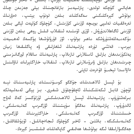
− ئۆزىنى كۈچەيتىشكە ئەھمىيەت بېرىپ، باشتىن - ئاخىر جۇشقۇن
ھاياتىي كۈچكە تولدى. پارتىيەمىز بازغانچىنىڭ بېلى جەزمەن چىڭ
بولۇشى كېرەكلىكىنى سەگەكلىك بىلەن تونۇپ يېتىپ، دەۋرنىڭ
تەرەققىيات تەلىپى بويىچە ئۆزىنى كۆزىتىش، كۈچلۈك كۈلپەت ئېڭى بىلەن
ئۆزىنى ئاگاھلاندۇرۇش، ئۆزى ئۈستىدە ئىنقىلاب قىلىش روھى بىلەن ئۆزىنى
مۇكەممەللەشتۈرۈشكە ماھىر بولۇپ، ئۆز قۇرۇلۇشىغا يۈكسەك ئەھمىيەت
بېرىپ، قەتئىي تۈردە پارتىيەنىڭ ئىلغارلىقى ۋە پاكلىقىغا زىيان
يەتكۈزىدىغان بارلىق ئامىللارنى تازىلاپ، پارتىيەنىڭ ساغلام ئورگانىزمىنى
چىرىتىدىغان بارلىق ۋىرۇسلارنى تازىلاپ، ئىنقىلاب خاراكتېرلىك تاۋلىنىش
داۋامىدا تېخىمۇ قۇدرەت تاپتى.
بۇ ئېسىل ئالاھىدىلىك جۇڭگو كوممۇنىستىك پارتىيەسىنىڭ نېمە
ئۈچۈن قابىل ئىكەنلىكىنىڭ ئاچقۇچلۇق شىفىرى. بىز يېڭى ئەمەلىيەتكە
بىرلەشتۈرۈپ، پارتىيەنىڭ ئېسىل ئالاھىدىلىكىنى ئۈزلۈكسىز كەڭ ئەۋج
ئالدۇرۇپ، پارتىيەنىڭ مەڭگۈ سۈپىتىنىڭ ئۆزگىرىپ كەتمەسلىكى،
خىسلىتىنىڭ ئۆزگىرىپ كەتمەسلىكى، خاراكتېرىنىڭ ئۆزگىرىپ
كەتمەسلىكىگە، باشتىن - ئاخىر كۈچلۈك ئىجادچانلىق، ئۇيۇشقاقلىق،
جەڭگىۋارلىققا ئىگە بولۇشىغا ھەقىقىي كاپالەتلىك قىلىشىمىز كېرەك.