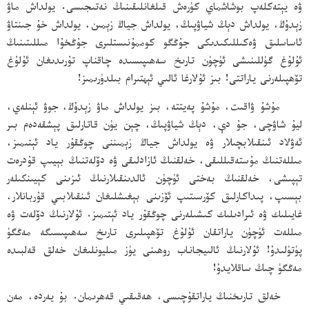
ۋە يېتەكلەپ بوشاشماي كۈرەش قىلغانلىقىنىڭ نەتىجىسى. يولداش ماۋ
زېدۇڭ، يولداش دېڭ شياۋپىڭ، يولداش جياڭ زېمىن، يولداش خۇ جىنتاۋ
ئاساسلىق ۋەكىللىكىدىكى جۇڭگو كوممۇنىستلىرى جۇڭخۇا مىللىتىنىڭ
ئۇلۇغ گۈللىنىشى ئۈچۈن تارىخ سەھىپىسىدە چاقناپ تۇرىدىغان ئۇلۇغ
تۆھپىلەرنى ياراتتى! بىز ئۇلارغا ئالىي ئېھتىرام بىلدۈرىمىز!
مۇشۇ ۋاقىت، مۇشۇ پەيتتە، بىز يولداش ماۋ زېدۇڭ، جوۋ ئېنلەي،
ليۇ شاۋچى، جۇ دې، دېڭ شياۋپىڭ، چېن يۈن قاتارلىق پېشقەدەم بىر
ئەۋلاد ئىنقىلابچىلار ۋە يولداش جياڭ زېمىننى چوڭقۇر ياد ئېتىمىز،
مىللەتنىڭ مۇستەقىللىقى، خەلقنىڭ ئازادلىقى ۋە دۆلەتنىڭ بېيىپ قۇدرەت
تېپىشى، خەلقنىڭ بەختى ئۈچۈن ئالدىنقىلارنىڭ ئىزىنى كېيىنكىلەر
بېسىپ، پىداكارلىق كۆرسىتىپ ئۆزىنى بېغىشلىغان ئىنقىلابىي قۇربانلار،
غايىلىك ۋە ئىرادىلىك كىشىلەرنى چوڭقۇر ياد ئېتىمىز. ئۇلارنىڭ دۆلەت ۋە
مىللەت ئۈچۈن ياراتقان ئۇلۇغ تۆھپىلىرى تارىخ سەھىپىسىگە مەڭگۈ
پۈتۈلىدۇ! ئۇلارنىڭ ئالىيجاناب روھىنى يۈز مىليونلىغان خەلق قەلبىدە
مەڭگۈ چىڭ ساقلايدۇ!
خەلق تارىخنىڭ ياراتقۇچىسى، ھەقىقىي قەھرىمان. بۇ يەردە، مەن