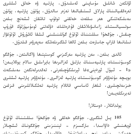
ئۆتكەن شانلىق مۇساپىنى ئەسلىدۇق، پارتىيە ۋە خەلق ئىشلىرى
تەرەققىياتىنىڭ پارلاق ئىستىقبالىغا نەزەر سالدۇق، پۈتۈن پارتىيە، پۈتۈن
مەملىكەتتىكى ھەر مىللەت خەلقنى تولۇپ تاشقان ئىشەنچ بىلەن
سوتسىيالىستىك زامانىۋىلاشقان قۇدرەتلىك دۆلەتنى ئومۇميۈزلۈك قۇرۇپ
چىقىش، جۇڭخۇا مىللىتىنىڭ ئۇلۇغ گۈللىنىشىنى ئىشقا ئاشۇرۇش ئۇلۇغۋار
نىشانىغا قاراپ جاسارەت بىلەن ئالغا ئىلگىرىلەشكە سەپەرۋەر قىلدۇق.
ئالدى بىلەن، مەن پارتىيە مەركىزىي كومىتېتىغا ۋاكالىتەن، جۇڭگو
كوممۇنىستىك پارتىيەسىنىڭ بارلىق ئەزالىرىغا بايراملىق سالام يوللايمەن!
«1 - ئىيۇل ئوردېنى»غا ئېرىشكۈچىلەرنى، تەقدىرلەنگەن مەملىكەت
بويىچە مۇنەۋۋەر كوممۇنىستىك پارتىيە ئەزالىرى، مۇنەۋۋەر پارتىيە ئىشلىرى
خىزمەتچىلىرى، ئىلغار ئاساسىي قاتلام پارتىيە تەشكىلاتلىرىنى قىزغىن
تەبرىكلەيمەن!
يولداشلار، دوستلار!
105 يىل ئىلگىرى، جۇڭگو خەلقى ۋە جۇڭخۇا مىللىتىنىڭ ئۇلۇغ
ئويغىنىشى داۋامىدا، ماركسىزم - لېنىنىزمنى جۇڭگونىڭ ئىشچىلار