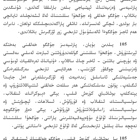
ھەرىكىتى بىلەن زىچ بىرلەشتۈرۈش داۋامىدا، جۇڭگو كوممۇنىستىك
پارتىيەسى ۋەزىيەتنىڭ ئېھتىياجى بىلەن بارلىققا كەلدى. شۇنىڭدىن
باشلاپ، جۇڭگو خەلقى ۋە جۇڭخۇا مىللىتىنىڭ ئەڭ ئىشەنچلىك تايانچى
بار بولدى، ئىچكى ئەنسىزلىك، تاشقى پاراكەندىچىلىككە تولغان، نامرات
ھەم ئاجىز جۇڭگودا ئالەمشۇمۇل تارىخىي زور ئۆزگىرىش باشلاندى.
105 يىلدىن بۇيان، پارتىيەمىز جۇڭگو خەلقىنى بەختكە
ئېرىشتۈرۈش، جۇڭخۇا مىللىتىنى گۈللەندۈرۈشتىن ئىبارەت ئەسلىي مەقسىتى
ۋە بۇرچىنى باشتىن - ئاخىر چىڭ ساقلاپ، دۇنيانىڭ تەرەققىيات ئومۇمىي
ۋەزىيىتىنى چوڭقۇر كۆزىتىپ، ھەرقايسى تارىخىي مەزگىللەردىكى
جەمئىيەتتىكى ئاساسلىق زىددىيەت ۋە ئۆزگىرىشلەرنى دەل جايىدا
ئىگىلەپ، پۈتۈن مەملىكەتتىكى ھەر مىللەت خەلقنى ئىتتىپاقلاشتۇرۇپ ۋە
يېتەكلەپ بوشاشماي كۈرەش قىلىپ، يېڭى دېموكراتىك ئىنقىلاب،
سوتسىيالىستىك ئىنقىلاب ۋە قۇرۇلۇش، ئىسلاھات، ئېچىۋېتىش ۋە
سوتسىيالىستىك زامانىۋىلاشتۇرۇش قۇرۇلۇشى، يېڭى دەۋر جۇڭگوچە
سوتسىيالىزمنىڭ ئۇلۇغ مۇۋەپپەقىيەتلىرىنى ياراتتى، جۇڭخۇا مىللىتىنىڭ
نەچچە مىڭ يىللىق تارىخىدىكى ئەڭ ئۇلۇغ تارىخىي داستاننى پۈتتى.
105 يىل بوشاشماي كۈرەش قىلىپ، جۇڭگو خەلقىنىڭ ئىستىقبالى ۋە