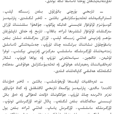
تەۋرىتەلمەيدىغان پۇختا ئاساسقا ئىگە بولدى.
− تارىخىي بۇرچنى باتۇرلۇق بىلەن زىممىگە ئېلىپ،
ئىستراتېگىيەلىك تەشەببۇسكارلىقنى باشتىن - ئاخىر ئىگىلىدى. پارتىيەمىز
كوممۇنىزم ئۇلۇغۋار غايىسىنى قەلبكە پۈكۈپ، جۇڭخۇا مىللىتىنىڭ ئۇزاق
مەزگىللىك ئۇلۇغۋار ئىشلىرىغا ئىرادە باغلاپ، تارىخ ۋە خەلق تاپشۇرغان
مۇھىم ۋەزىپىنى قەتئىي زىممىگە ئېلىپ، ئۇزاق مەزگىللىك نىشان بىلەن
باسقۇچلۇق نىشاننىڭ بىرلىكىدە چىڭ تۇرۇپ، جەمئىيەتتىكى ئاساسلىق
زىددىيەتنىڭ ئۆزگىرىشىگە ماسلىشىپ مەركىزىي ۋەزىپىنى بېكىتىپ، توغرا
لۇشيەن، فاڭجېن، سىياسەتلەرنى تۈزۈپ ۋە يولغا قويۇپ، ئىشلار
تەرەققىياتىنىڭ رەھبەرلىك ھوقۇقى ۋە تەشەببۇسكارلىق ھوقۇقىنى مەھكەم
ئىگىلەشكە ھەقىقىي كاپالەتلىك قىلدى.
− تەرەققىيات ئېقىمىغا ئۇيغۇنلىشىپ، باشتىن - ئاخىر دەۋرنىڭ
ئالدىدا ماڭدى. پارتىيەمىز يۈكسەك تارىخىي ئاڭلىقلىق ۋە كەڭ دۇنياۋى
نەزەر دائىرىدە چىڭ تۇرۇپ، جۇڭگونىڭ دۆلەت ئەھۋالى ۋە دەۋر باش
تېمىسىنى سەگەكلىك بىلەن ئىگىلەپ، پائال تۈردە ئۆزگىرىشنى تونۇپ،
ئۆزگىرىشكە ماسلىشىپ، ئۆزگىرىش ياساپ، قەتئىي ئىرادە بىلەن يول