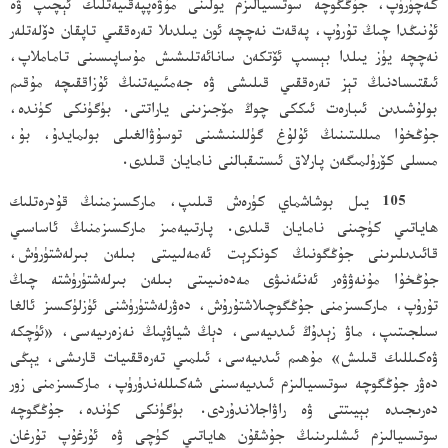
كەچۈرۈپ، جۇڭگوچە سوتسىيالىزم يولىنى مۇۋەپپەقىيەتلىك ئېچىپ ۋە
ئۇنىڭدا چىڭ تۇرۇپ، پەقەت نەچچە ئون يىلدىلا تەرەققىي تاپقان دۆلەتلەر
نەچچە يۈز يىلدا بېسىپ ئۆتكەن سانائەتلىشىش مۇساپىسىنى تاماملاپ،
ئىقتىسادنىڭ تېز تەرەققىي قىلىشى ۋە جەمئىيەتنىڭ ئۇزاققىچە مۇقىم
بولۇشىدىن ئىبارەت ئىككى چوڭ مۆجىزىنى ياراتتى. بۈگۈنكى كۈندە،
جۇڭخۇا مىللىتىنىڭ ئۇلۇغ گۈللىنىشىنى توسۇۋالغىلى بولمايدۇ، بۇ،
مىسلى كۆرۈلمىگەن پارلاق ئىستىقبالنى نامايان قىلدى.
105 يىل بوشاشماي كۈرەش قىلىپ، ماركسىزمنىڭ قۇدرەتلىك
ھاياتىي كۈچىنى نامايان قىلدى. پارتىيەمىز ماركسىزمنىڭ ئاساسىي
قائىدىلىرىنى جۇڭگونىڭ كونكرېت ئەمەلىيىتى بىلەن بىرلەشتۈرۈش،
جۇڭخۇا مۇنەۋۋەر ئەنئەنىۋى مەدەنىيىتى بىلەن بىرلەشتۈرۈشتە چىڭ
تۇرۇپ، ماركسىزمنى جۇڭگوچىلاشتۇرۇش، دەۋرلەشتۈرۈشنى ئۈزلۈكسىز ئالغا
سىلجىتىپ، ماۋ زېدۇڭ ئىدىيەسى، دېڭ شياۋپىڭ نەزەرىيەسى، «ئۈچكە
ۋەكىللىك قىلىش» مۇھىم ئىدىيەسى، ئىلمىي تەرەققىيات قارىشى، يېڭى
دەۋر جۇڭگوچە سوتسىيالىزم ئىدىيەسىنى شەكىللەندۈرۈپ، ماركسىزمنى زور
دەرىجىدە بېيىتتى ۋە راۋاجلاندۇردى. بۈگۈنكى كۈندە، جۇڭگوچە
سوتسىيالىزم ئىشلىرىنىڭ جۇشقۇن ھاياتىي كۈچى ۋە ئۇرغۇپ تۇرغان