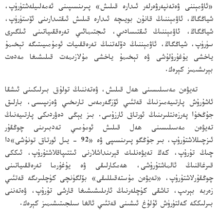
«ئاۋمېننى ۋەتەنپەرۋەرلەر ئىدارە قىلىش» پىرىنسىپىنى ئەمەلىيلەشتۈرۈپ،
شياڭگاڭ، ئاۋمېننىڭ قانۇن بويىچە ئىدارە قىلىش ئىقتىدارىنى ئۆستۈرۈپ،
شياڭگاڭ، ئاۋمېننىڭ ئىقتىسادىي، ئىجتىمائىي تەرەققىياتىنى ئىلگىرى
سۈرۈپ، شياڭگاڭ، ئاۋمېننىڭ دۆلەتنىڭ تەرەققىيات ئومۇمىيىتىگە تېخىمۇ
ياخشى يۇغۇرۇلۇشى ۋە تېخىمۇ ياخشى مۇلازىمەت قىلىشىغا مەدەت
بېرىشىمىز كېرەك.
تەيۋەن مەسىلىسىنى ھەل قىلىش، ۋەتەننىڭ تولۇق بىرلىكىنى ئىشقا
ئاشۇرۇش پارتىيەمىزنىڭ قەتئىي ئۆزگەرمەس تارىخىي ۋەزىپىسى، بارلىق
جۇڭخۇا پەرزەنتلىرىنىڭ ئورتاق ئارزۇسى. بىز يېڭى دەۋردىكى پارتىيەنىڭ
تەيۋەن مەسىلىسىنى ھەل قىلىش ئومۇمىي تەدبىرىنى چوڭقۇر
ئىزچىللاشتۇرۇپ، بىر جۇڭگو پىرىنسىپى ۋە «92 - يىل ئورتاق تونۇشى»دا
چىڭ تۇرۇپ، كەڭ تەيۋەنلىك قېرىنداشلارنى ئىتتىپاقلاشتۇرۇپ، ئىككى
قىرغاقنىڭ ئالماشتۇرۇشى، ھەمكارلىقى ۋە يۇغۇرما تەرەققىياتىنى
چوڭقۇرلاشتۇرۇپ، «تەيۋەن مۇستەقىللىقى» بۆلگۈنچى كۈچلىرىگە قەتئىي
زەربە بېرىپ، تاشقى كۈچلەرنىڭ ئارىلىشىشىغا قارشى تۇرۇپ، ۋەتەننى
بىرلىككە كەلتۈرۈش ئۇلۇغ ئىشىنى قەتئىي ئالغا سىلجىتىشىمىز كېرەك.