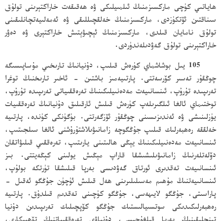
ھاياتىي كۈچى ماركسىزمنىڭ ئىلمىيلىكى ۋە ھەقىقەت خاراكتېرىنى تولۇق
سىناقتىن ئۆتكۈزدى، ماركسىزمنىڭ خەلقچىللىقى ۋە ئەمەلىيەتچانلىقىنى
تولۇق نامايان قىلدى، ماركسىزمنىڭ ئېچىۋېتىش خاراكتېرى ۋە دەۋر
خاراكتېرىنى تولۇق گەۋدىلەندۈردى.
105 يىل بوشاشماي كۈرەش قىلىپ، دۇنيانىڭ تارىخىي مۇساپىسىگە
چوڭقۇر تەسىر كۆرسەتتى. پارتىيەمىز باشتىن - ئاخىر تارىخنىڭ توغرا
تەرىپىدە تۇرۇپ، ئىنسانىيەت مەدەنىيلىكىنىڭ تەرەققىياتى تەرىپىدە تۇرۇپ،
توختىماي ئالغا ئىلگىرىلەپ كۈرەش قىلىش ئارقىلىق دۇنيانىڭ تەرەققىيات
يۈزلىنىشى ۋە ئەندىزىسىنى چوڭقۇر ئۆزگەرتتى. بۈگۈنكى كۈندە، پارتىيە
خەلققە رەھبەرلىك قىلىپ جۇڭگوچە زامانىۋىلاشتۇرۇشنى ئالغا سىلجىتىپ،
ئىنسانىيەت مەدەنىيلىكىنىڭ يېڭى ھالىتىنى يارىتىپ، تەرەققىي قىلىۋاتقان
دۆلەتلەرنىڭ زامانىۋىلىشىشقا قاراپ مېڭىش يولىنى كېڭەيتتى. بىز
ئىنسانىيەت تەقدىرى ئورتاق گەۋدىسى بەرپا قىلىشقا تۈرتكە بولۇپ،
ئىنسانىيەتنىڭ مۇھىم مەسىلىلىرىنى ھەل قىلىش ئۈچۈن جۇڭگو ئەقىل -
پاراسىتى، جۇڭگو لايىھەسى، جۇڭگو كۈچىنى تەقدىم قىلدۇق. پارتىيە
رەھبەرلىكىدىكى سوتسىيالىستىك جۇڭگو كۆپچىلىك تەرىپىدىن دۇنيا
تىنچلىقىنىڭ بەرپا قىلغۇچىسى، دۇنياۋى تەرەققىياتنىڭ تۆھپىكارى،