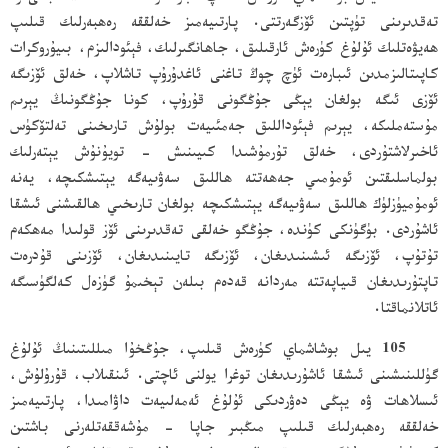
تەقدىرىنى تۈپتىن ئۆزگەرتتى. پارتىيەمىز خەلققە رەھبەرلىك قىلىپ
ھەيۋەتلىك ئۇلۇغ كۈرەش ئارقىلىق، جاھانگىرلىك، فېئودالىزم، بىيۇروكرات
كاپىتالىزمدىن ئىبارەت ئۈچ چوڭ تاغنى ئاغدۇرۇپ تاشلاپ، خەلق ئۆزىگە
ئۆزى ئىگە بولغان يېڭى جۇڭگونى قۇرۇپ، كونا جۇڭگونىڭ يېرىم
مۇستەملىكە، يېرىم فېئوداللىق جەمئىيەت بولۇش تارىخىنى تەلتۆكۈس
ئاخىرلاشتۇردى، خەلق تۇرمۇشىدا كىيىنىش - تويۇنۇش يېتەرلىك
بولماسلىقتىن ئومۇمىي جەھەتتە ھاللىق سەۋىيەگە يېتىشكىچە، يەنە
ئومۇميۈزلۈك ھاللىق سەۋىيەگە يېتىشكىچە بولغان تارىخىي ھالقىشنى ئىشقا
ئاشۇردى. بۈگۈنكى كۈندە، جۇڭگو خەلقى تەقدىرىنى ئۆز قولىدا مەھكەم
تۇتۇپ، ئۆزىگە ئىشىنىدىغان، ئۆزىگە تايىنىدىغان، ئۆزىنى قۇدرەت
تاپتۇرىدىغان قىياپەتتە مەردانە قەدەم بىلەن تېخىمۇ گۈزەل كەلگۈسىگە
ئاتلانماقتا.
105 يىل بوشاشماي كۈرەش قىلىپ، جۇڭخۇا مىللىتىنىڭ ئۇلۇغ
گۈللىنىشىنى ئىشقا ئاشۇرىدىغان توغرا يولنى ئاچتى. ئىنقىلاب، قۇرۇلۇش،
ئىسلاھات ۋە يېڭى دەۋردىكى ئۇلۇغ ئەمەلىيەت داۋامىدا، پارتىيەمىز
خەلققە رەھبەرلىك قىلىپ مىڭبىر جاپا - مۇشەققەتلەرنى باشتىن