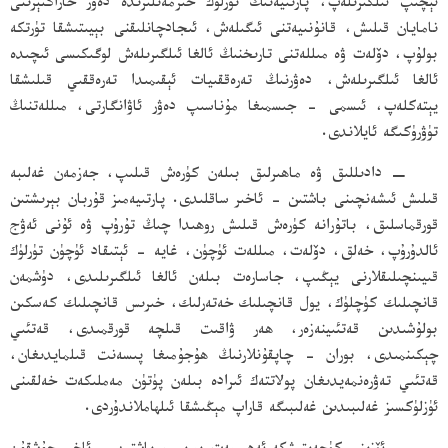
ئېچىپ ئىلگىرىلەپ، پارتىيەنىڭ تۈرلۈك خىزمەتلىرىدە دەۋر خاراكتېرىنى
نامايان قىلىش، قانۇنىيەتنى ئىگىلەش، ئىجادچانلىقنى بېيىتىشقا تۈرتكە
بولۇپ، دۆلەت ۋە مىللەتنى تارىخنىڭ ئالغا ئىلگىرىلەش لوگىكىسى ئىچىدە
ئالغا ئىلگىرىلەش، دەۋرنىڭ تەرەققىيات ئېقىمىدا تەرەققىي قىلىشقا
يېتەكلەپ، ئىسمى - جىسمىغا مۇناسىپ دەۋر ئاۋانگارتى، مىللەتنىڭ
تۈۋرۈكىگە ئايلاندى.
− دادىللىق ۋە ماھىرلىق بىلەن كۈرەش قىلىپ، جەزمەن غەلىبە
قىلىش ئىشەنچىنى باشتىن - ئاخىر ساقلىدى. پارتىيەمىز قۇربان بېرىشتىن
قورقماسلىق، باتۇرانە كۈرەش قىلىش روھىدا چىڭ تۇرۇپ ۋە ئۇنى ئەۋج
ئالدۇرۇپ، خەلق، دۆلەت، مىللەت ئۈچۈن، غايە - ئېتىقاد ئۈچۈن تۈرلۈك
قىيىنچىلىقلارنى يېڭىپ، جاسارەت بىلەن ئالغا ئىلگىرىلىدى، دۈشمەن
قانچىلىك كۈچلۈك، يول قانچىلىك خەتەرلىك، خىرىس قانچىلىك كەسكىن
بولۇشىدىن قەتئىينەزەر، ھەر ۋاقىت قىلچە قورقمىدى، قەتئىي
چېكىنمىدى، بوران - چاپقۇنلارنىڭ ھۇجۇمىغا پىسەنت قىلمايدىغان،
قەتئىي تەۋرەنمەيدىغان پولاتتەك ئىرادە بىلەن پۈتۈن مەملىكەت خەلقىنى
ئۈزلۈكسىز غەلىبىدىن غەلىبىگە قاراپ مېڭىشقا ئىلھاملاندۇردى.