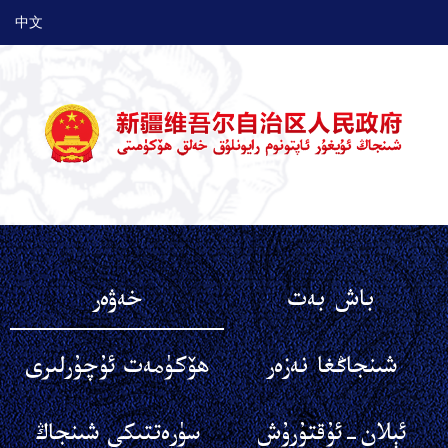
中文
باش بەت
خەۋەر
شىنجاڭغا نەزەر
ھۆكۈمەت ئۇچۇرلىرى
ئېلان-ئۇقتۇرۇش
سۈرەتتىكى شىنجاڭ