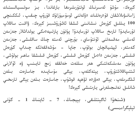
ئۆزىمىزدىن قانائەتلىنىپ قالماسلىقىمىز، بىر ئىزدا توختاپ قالماسلىقىمىز
كېرەك. مۇشۇ ئەسىرنىڭ ئوتتۇرىلىرىغا بارغاندا، بىز سوتسىيالىستىك
زامانىۋىلاشقان قۇدرەتلىك دۆلەتنى ئومۇميۈزلۈك قۇرۇپ چىقىپ، ئىككىنچى
100 يىللىق كۈرەش نىشانىنى ئىشقا ئاشۇرۇشىمىز كېرەك. ۋاقىت ساقلاپ
تۇرمايدۇ! تارىخ ساقلاپ تۇرمايدۇ! پۈتۈن پارتىيەدىكى يولداشلار جەزمەن
ئەسلىي مەقسەتنى ئۇنتۇماي، بۇرچنى ئەستە چىڭ ساقلىشى، جەزمەن
كەمتەر، ئېھتىياتچان بولۇپ، جاپا - مۇشەققەتكە چىداپ كۈرەش
قىلىشى، جەزمەن دادىل كۈرەش قىلىشى، كۈرەش قىلىشقا ماھىر بولۇشى،
پۈتۈن مەملىكەتتىكى ھەر مىللەت خەلققە زىچ تايىنىپ ۋە ئۇلارنى
ئىتتىپاقلاشتۇرۇپ، يېتەكلەپ، يېڭى مۇساپىدە جاسارەت بىلەن
ئىلگىرىلەپ، يېڭى دەۋردە تۆھپە قوشۇپ، جاسارەت بىلەن يېڭى تارىخىي
شانلىق نەتىجىلەرنى يارىتىشى كېرەك!
(شىنخۇا ئاگېنتلىقى، بېيجىڭ، 7 - ئاينىڭ 1 - كۈنى
تېلېگراممىسى)