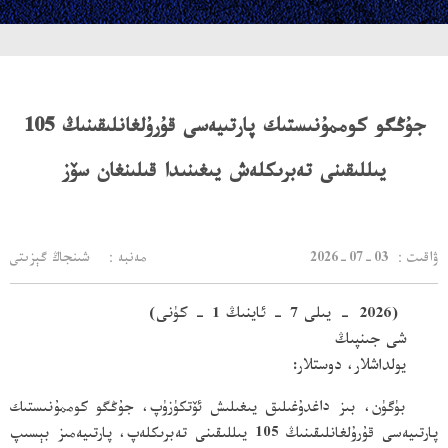
جۇڭگو كوممۇنىستىك پارتىيەسى قۇرۇلغانلىقىنىڭ 105
يىللىقىنى تەبرىكلەش يىغىنىدا قىلىنغان سۆز
：ۋاقىت
2026-07-03
مەنبە： شىنجاڭ گېزىتى
2026)
-
يىلى 7 - ئاينىڭ 1 - كۈنى)
شى جىنپىڭ
يولداشلار، دوستلار:
بۈگۈن، بىز داغدۇغىلىق يىغىلىش ئۆتكۈزۈپ، جۇڭگو كوممۇنىستىك
پارتىيەسى قۇرۇلغانلىقىنىڭ 105 يىللىقىنى تەبرىكلەپ، پارتىيەمىز بېسىپ