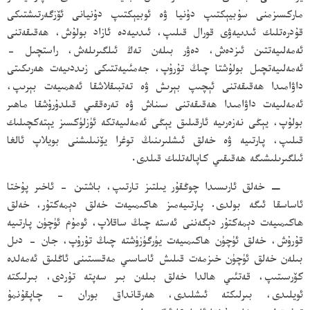
ماركسىزمنى سۇبيېكتىپ دۇنيا ۋە ئوبيېكتىپ دۇنيانى ئۆزگەرتىشتىكى
قۇدرەتلىك ئىدىيەۋى قورال قىلىپ، ئىدىيەدە ئازاد بولۇش، ھەقىقەتنى
ئەمەلىيەتتىن ئىزدەش، دەۋر بىلەن تەڭ ئىلگىرىلەش، راستچىل -
ئەمەلىيەتچىل بولۇشتا چىڭ تۇرۇپ، جەمئىيەتتىكى زىددىيەت ھەرىكىتى
داۋامىدا ھەقىقەتنى ئېچىپ بېرىش ۋە تەتبىقلاشقا ئەھمىيەت بېرىپ،
ئەمەلىيەت داۋامىدا ھەقىقەتنى سىناش ۋە تەرەققىي قىلدۇرۇشقا ماھىر
بولۇپ، يېڭى نەزەرىيە ئارقىلىق يېڭى ئەمەلىيەتكە ئۈزلۈكسىز يېتەكچىلىك
قىلىپ، پارتىيە ۋە خەلق ئىشلىرىنىڭ توغرا يۆنىلىشنى بويلاپ ئالغا
ئىلگىرىلىشىگە ھەقىقىي كاپالەتلىك قىلدى.
− خەلق ئارىسىدا چوڭقۇر يىلتىز تارتىپ، باشتىن - ئاخىر پۇختا
ئاساسقا ئىگە بولدى. پارتىيەمىز ھاكىمىيەت خەلق دېمەكتۇر، خەلق
ھاكىمىيەت دېمەكتۇر دېگەننى ئەستە چىڭ ساقلاپ، ئومۇم ئۈچۈن پارتىيە
قۇرۇش، خەلق ئۈچۈن ھاكىمىيەت يۈرگۈزۈشتە چىڭ تۇرۇپ، جان - دىل
بىلەن خەلق ئۈچۈن خىزمەت قىلىش ئاساسىي مەقسىتىنى ئاڭلىق ئەمەلدە
كۆرسىتىپ، قەتئىي ھالدا خەلق بىلەن بىر سەپتە تۇردى، بىرلىكتە
ئويلىدى، بىرلىكتە ئىشلىدى، ھەرقانداق بوران - چاپقۇنمۇ