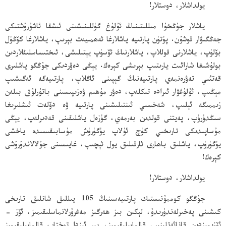
يولداشلار، دوستلار!
ياشلار جۇڭخۇا مىللىتىنىڭ ئۇلۇغ گۈللىنىشىنى ئىشقا ئاشۇرۇشتىكى
جەڭگىۋار قوشۇن. پۈتۈن پارتىيە ياشلارغا ئەھمىيەت بېرىپ، ياشلارغا كۆڭۈل
بۆلۈپ، ياشلارنى قوللاپ، ياشلارنىڭ ئۆسۈپ يېتىلىشى، ئىختىساسلىقلاردىن
بولۇشىغا شارائىت يارىتىپ بېرىشى كېرەك. يېڭى دەۋردىكى جۇڭگو ياشلىرى
قەتئىي تەۋرەنمەي پارتىيەنىڭ گېپىنى ئاڭلاپ، پارتىيەگە ئەگىشىپ
مېڭىپ، ئۇلۇغۋار ئىرادە تىكلەپ، دەۋر مۇھىم ۋەزىپىسىنى باتۇرلۇق بىلەن
زىممىگە ئېلىپ، شەخسىي ئىنتىلىشىنى پارتىيە ۋە دۆلەت ئىشلىرىغا
سىڭدۈرۈپ، پەيتنى قولدىن بەرمەي، گۈزەل ياشلىقىنى قەدىرلەپ، يېڭى
مۇساپىدىكى تارىخىي كۈچ ئۇلاپ يۈگۈرۈش مۇسابىقىسىدە ياخشى
يۈگۈرۈپ، ياشلىق باھارى ئارقىلىق يول ئېچىپ، غايىسىنى جۇلالاندۇرۇشى
كېرەك!
يولداشلار، دوستلار!
جۇڭگو كوممۇنىستىك پارتىيەسىنىڭ 105 يىللىق شانلىق تارىخى
كىشىنى پەخىرلەندۈرىدۇ، لېكىن بىز ھەرگىز مەغرۇرلانماسلىقىمىز، ئۆز -