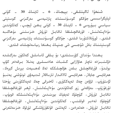
شىنخۇا ئاگېنتلىقى، بېيجىڭ، 6 - ئاينىڭ 30 - كۈنى
تېلېگراممىسى
جۇڭگو كوممۇنىستىك پارتىيەسى مەركىزىي كومىتېتى
سىياسىي بىيۇروسى 6 - ئاينىڭ 30 - كۈنى يىغىن ئېچىپ، كەلكۈندىن
مۇداپىئەلىنىش، قۇرغاقچىلىققا تاقابىل تۇرۇش خىزمىتىنى مۇھاكىمە
قىلدى، ئورۇنلاشتۇرما قىلدى. جۇڭگو كوممۇنىستىك پارتىيەسى مەركىزىي
كومىتېتىنىڭ باش شۇجىسى شى جىنپىڭ يىغىنغا رىياسەتچىلىك قىلدى.
يىغىندا مۇنداق كۆرسىتىلدى: بۇ يىلقى ئاساسلىق كەلكۈن مەزگىلىدە
دۆلىتىمىزدە ناچار ھاۋارايى كىلىمات ھادىسىلىرى يەنىلا بىرقەدەر كۆپ
بولىدۇ، قۇرغاقچىلىق بىلەن ھۆلچىلىككە تەڭ ئەھمىيەت بېرىش كېرەك،
ھەرقايسى جايلار، ھەرقايسى ئالاقىدار تارماقلار ئىدىيەۋى تونۇشنى يەنىمۇ
ئۆستۈرۈپ، تۆۋەن چەك تەپەككۇرى، ئاخىرقى چەك تەپەككۇرىنى پۇختا
تۇرغۇزۇپ، مەۋقەنى زور كەلكۈندىن مۇداپىئەلىنىش، ئېغىر قۇرغاقچىلىققا
تاقابىل تۇرۇش، كۈچلۈك تەيفېڭ بورىنىدىن مۇداپىئەلىنىشكە قويۇپ،
كۈچلۈك تەدبىر قوللىنىپ، كەلكۈندىن مۇداپىئەلىنىش، قۇرغاقچىلىققا
تاقابىل تۇرۇش، خەتەردىن، ئاپەتتىن قۇتقۇزۇشتىكى تۈرلۈك خىزمەتلەرنى