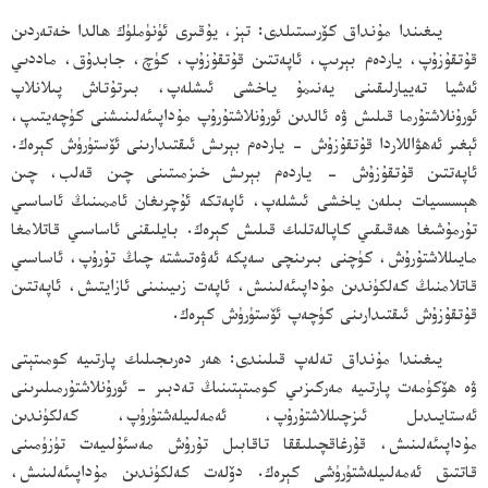
يىغىندا مۇنداق كۆرسىتىلدى: تېز، يۇقىرى ئۈنۈملۈك ھالدا خەتەردىن
قۇتقۇزۇپ، ياردەم بېرىپ، ئاپەتتىن قۇتقۇزۇپ، كۈچ، جابدۇق، ماددىي
ئەشيا تەييارلىقىنى يەنىمۇ ياخشى ئىشلەپ، بىرتۇتاش پىلانلاپ
ئورۇنلاشتۇرما قىلىش ۋە ئالدىن ئورۇنلاشتۇرۇپ مۇداپىئەلىنىشنى كۈچەيتىپ،
ئېغىر ئەھۋاللاردا قۇتقۇزۇش - ياردەم بېرىش ئىقتىدارىنى ئۆستۈرۈش كېرەك.
ئاپەتتىن قۇتقۇزۇش - ياردەم بېرىش خىزمىتىنى چىن قەلب، چىن
ھېسسىيات بىلەن ياخشى ئىشلەپ، ئاپەتكە ئۇچرىغان ئاممىنىڭ ئاساسىي
تۇرمۇشىغا ھەقىقىي كاپالەتلىك قىلىش كېرەك. بايلىقنى ئاساسىي قاتلامغا
مايىللاشتۇرۇش، كۈچنى بىرىنچى سەپكە ئەۋەتىشتە چىڭ تۇرۇپ، ئاساسىي
قاتلامنىڭ كەلكۈندىن مۇداپىئەلىنىش، ئاپەت زىيىنىنى ئازايتىش، ئاپەتتىن
قۇتقۇزۇش ئىقتىدارىنى كۈچەپ ئۆستۈرۈش كېرەك.
يىغىندا مۇنداق تەلەپ قىلىندى: ھەر دەرىجىلىك پارتىيە كومىتېتى
ۋە ھۆكۈمەت پارتىيە مەركىزىي كومىتېتىنىڭ تەدبىر - ئورۇنلاشتۇرمىلىرىنى
ئەستايىدىل ئىزچىللاشتۇرۇپ، ئەمەلىيلەشتۈرۈپ، كەلكۈندىن
مۇداپىئەلىنىش، قۇرغاقچىلىققا تاقابىل تۇرۇش مەسئۇلىيەت تۈزۈمىنى
قاتتىق ئەمەلىيلەشتۈرۈشى كېرەك. دۆلەت كەلكۈندىن مۇداپىئەلىنىش،