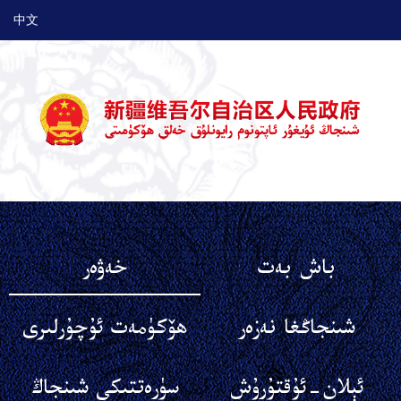
中文
باش بەت
خەۋەر
شىنجاڭغا نەزەر
ھۆكۈمەت ئۇچۇرلىرى
ئېلان-ئۇقتۇرۇش
سۈرەتتىكى شىنجاڭ