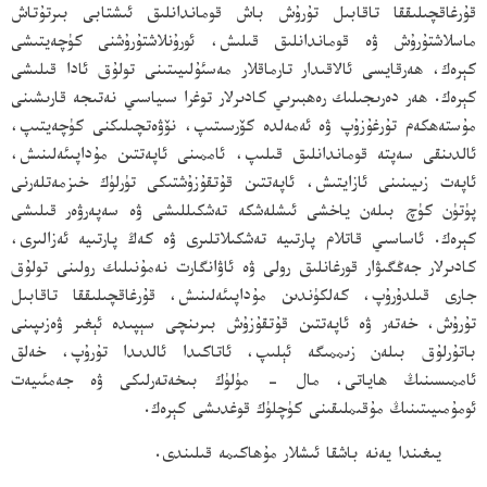
قۇرغاقچىلىققا تاقابىل تۇرۇش باش قوماندانلىق ئىشتابى بىرتۇتاش
ماسلاشتۇرۇش ۋە قوماندانلىق قىلىش، ئورۇنلاشتۇرۇشنى كۈچەيتىشى
كېرەك، ھەرقايسى ئالاقىدار تارماقلار مەسئۇلىيىتىنى تولۇق ئادا قىلىشى
كېرەك. ھەر دەرىجىلىك رەھبىرىي كادىرلار توغرا سىياسىي نەتىجە قارىشىنى
مۇستەھكەم تۇرغۇزۇپ ۋە ئەمەلدە كۆرسىتىپ، نۆۋەتچىلىكنى كۈچەيتىپ،
ئالدىنقى سەپتە قوماندانلىق قىلىپ، ئاممىنى ئاپەتتىن مۇداپىئەلىنىش،
ئاپەت زىيىنىنى ئازايتىش، ئاپەتتىن قۇتقۇزۇشتىكى تۈرلۈك خىزمەتلەرنى
پۈتۈن كۈچ بىلەن ياخشى ئىشلەشكە تەشكىللىشى ۋە سەپەرۋەر قىلىشى
كېرەك. ئاساسىي قاتلام پارتىيە تەشكىلاتلىرى ۋە كەڭ پارتىيە ئەزالىرى،
كادىرلار جەڭگىۋار قورغانلىق رولى ۋە ئاۋانگارت نەمۇنىلىك رولىنى تولۇق
جارى قىلدۇرۇپ، كەلكۈندىن مۇداپىئەلىنىش، قۇرغاقچىلىققا تاقابىل
تۇرۇش، خەتەر ۋە ئاپەتتىن قۇتقۇزۇش بىرىنچى سېپىدە ئېغىر ۋەزىپىنى
باتۇرلۇق بىلەن زىممىگە ئېلىپ، ئاتاكىدا ئالدىدا تۇرۇپ، خەلق
ئاممىسىنىڭ ھاياتى، مال - مۈلۈك بىخەتەرلىكى ۋە جەمئىيەت
ئومۇمىيىتىنىڭ مۇقىملىقىنى كۈچلۈك قوغدىشى كېرەك.
يىغىندا يەنە باشقا ئىشلار مۇھاكىمە قىلىندى.