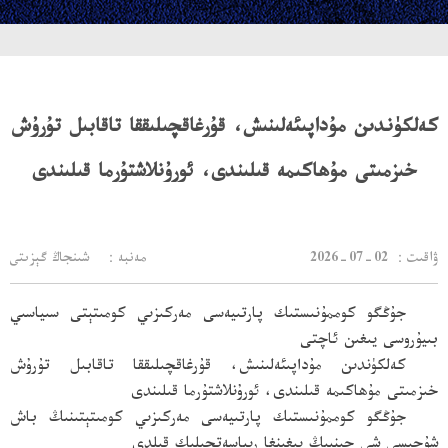
كەلكۈندىن مۇداپىئەلىنىش، قۇرغاقچىلىققا تاقابىل تۇرۇش
خىزمىتى مۇھاكىمە قىلىندى، ئورۇنلاشتۇرما قىلىندى
：ۋاقىت
2026-07-02
مەنبە： شىنجاڭ گېزىتى
جۇڭگو كوممۇنىستىك پارتىيەسى مەركىزىي كومىتېتى سىياسىي
بىيۇروسى يىغىن ئاچتى
كەلكۈندىن مۇداپىئەلىنىش، قۇرغاقچىلىققا تاقابىل تۇرۇش
خىزمىتى مۇھاكىمە قىلىندى، ئورۇنلاشتۇرما قىلىندى
جۇڭگو كوممۇنىستىك پارتىيەسى مەركىزىي كومىتېتىنىڭ باش
شۇجىسى شى جىنپىڭ يىغىنغا رىياسەتچىلىك قىلدى