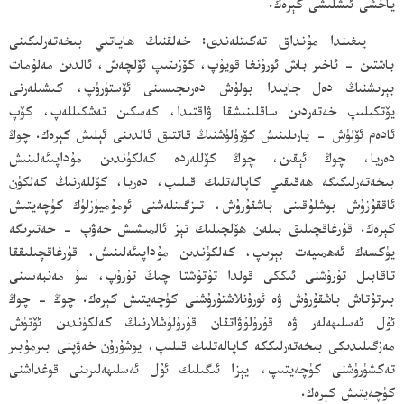
ياخشى ئىشلىشى كېرەك.
يىغىندا مۇنداق تەكىتلەندى: خەلقنىڭ ھاياتىي بىخەتەرلىكىنى
باشتىن - ئاخىر باش ئورۇنغا قويۇپ، كۆزىتىپ ئۆلچەش، ئالدىن مەلۇمات
بېرىشنىڭ دەل جايىدا بولۇش دەرىجىسىنى ئۆستۈرۈپ، كىشىلەرنى
يۆتكىلىپ خەتەردىن ساقلىنىشقا ۋاقتىدا، كەسكىن تەشكىللەپ، كۆپ
ئادەم ئۆلۈش - يارىلىنىش كۆرۈلۈشنىڭ قاتتىق ئالدىنى ئېلىش كېرەك. چوڭ
دەريا، چوڭ ئېقىن، چوڭ كۆللەردە كەلكۈندىن مۇداپىئەلىنىش
بىخەتەرلىكىگە ھەقىقىي كاپالەتلىك قىلىپ، دەريا، كۆللەرنىڭ كەلكۈن
ئاققۇزۇش بوشلۇقىنى باشقۇرۇش، تىزگىنلەشنى ئومۇميۈزلۈك كۈچەيتىش
كېرەك. قۇرغاقچىلىق بىلەن ھۆلچىلىك تېز ئالمىشىش خەۋپ - خەتىرىگە
يۈكسەك ئەھمىيەت بېرىپ، كەلكۈندىن مۇداپىئەلىنىش، قۇرغاقچىلىققا
تاقابىل تۇرۇشنى ئىككى قولدا تۇتۇشتا چىڭ تۇرۇپ، سۇ مەنبەسىنى
بىرتۇتاش باشقۇرۇش ۋە ئورۇنلاشتۇرۇشنى كۈچەيتىش كېرەك. چوڭ - چوڭ
ئۇل ئەسلىھەلەر ۋە قۇرۇلۇۋاتقان قۇرۇلۇشلارنىڭ كەلكۈندىن ئۆتۈش
مەزگىلىدىكى بىخەتەرلىككە كاپالەتلىك قىلىپ، يوشۇرۇن خەۋپنى بىرمۇبىر
تەكشۈرۈشنى كۈچەيتىپ، يېزا ئىگىلىك ئۇل ئەسلىھەلىرىنى قوغداشنى
كۈچەيتىش كېرەك.