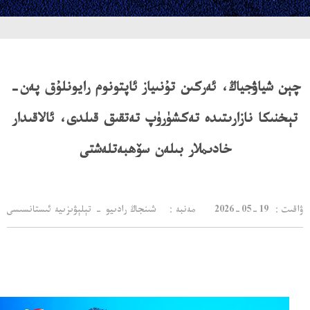
چېن شياۋجياڭ، ئەركىن تۇنىياز ئاپتونوم رايونلۇق پەن-
تېخنىكا نازارىتىدە تەكشۈرۈپ تەتقىق قىلدى، ئالاقىدار
خادىملار بىلەن سۆھبەتلەشتى
：ۋاقىت
2026-05-19
مەنبە： شىنجاڭ رادىيو - تېلېۋىزىيە ئىستانسىسى