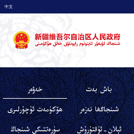
中文
باش بەت
خەۋەر
شىنجاڭغا نەزەر
ھۆكۈمەت ئۇچۇرلىرى
ئېلان-ئۇقتۇرۇش
سۈرەتتىكى شىنجاڭ