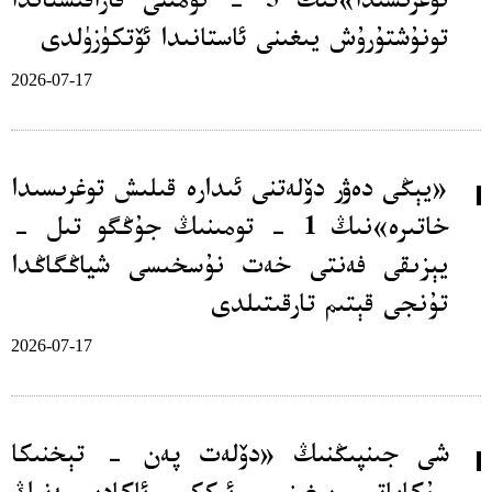
توغرىسىدا»نىڭ 5 - تومىنى قازاقىستاندا
تونۇشتۇرۇش يىغىنى ئاستانىدا ئۆتكۈزۈلدى
2026-07-17
«يېڭى دەۋر دۆلەتنى ئىدارە قىلىش توغرىسىدا
خاتىرە»نىڭ 1 - تومىنىڭ جۇڭگو تىل -
يېزىقى فەنتى خەت نۇسخىسى شياڭگاڭدا
تۇنجى قېتىم تارقىتىلدى
2026-07-17
شى جىنپىڭنىڭ «دۆلەت پەن - تېخنىكا