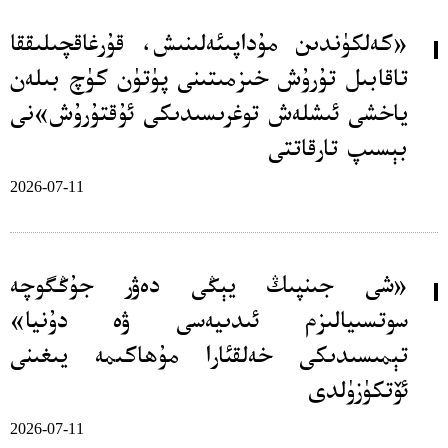
«كەلكۈندىن مۇداپىئەلىنىش، قۇرغاقچىلىققا
تاقابىل تۇرۇش خىزمىتىنى پۈتۈن كۈچ بىلەن
ياخشى ئىشلەش توغرىسىدىكى ئۇقتۇرۇش»نى
بېسىپ تارقاتتى
2026-07-11
«شى جىنپىڭ يېڭى دەۋر جۇڭگوچە
سوتسىيالىزم ئىدىيەسى ۋە دۇنيا»
تېمىسىدىكى خەلقئارا مۇھاكىمە يىغىنى
ئۆتكۈزۈلدى
2026-07-11