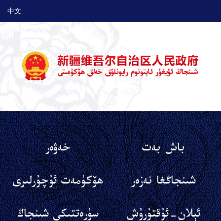
中文
باش بەت
خەۋەر
شىنجاڭغا نەزەر
ھۆكۈمەت ئۇچۇرلىرى
ئېلان-ئۇقتۇرۇش
سۈرەتتىكى شىنجاڭ