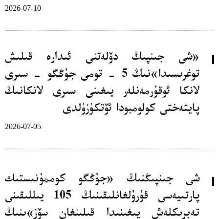
2026-07-10
«شى جىنپىڭ دۆلەتنى ئىدارە قىلىش
توغرىسىدا»نىڭ 5 - تومى جۇڭگو - سىرى
لانكا ئوقۇرمەنلەر يىغىنى سىرى لانكانىڭ
پايتەختى كولومبودا ئۆتكۈزۈلدى
2026-07-05
شى جىنپىڭنىڭ «جۇڭگو كوممۇنىستىك
پارتىيەسى قۇرۇلغانلىقىنىڭ 105 يىللىقىنى
تەبرىكلەش يىغىنىدا قىلىنغان سۆز»ىنىڭ