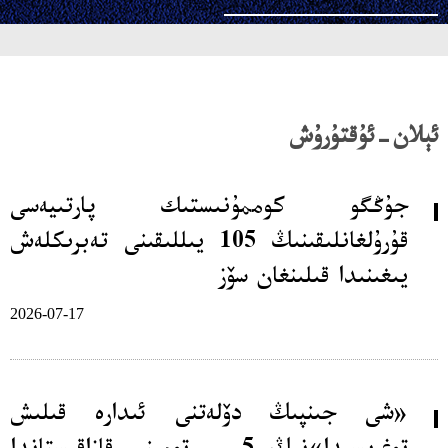
ئېلان-ئۇقتۇرۇش
جۇڭگو كوممۇنىستىك پارتىيەسى
قۇرۇلغانلىقىنىڭ 105 يىللىقىنى تەبرىكلەش
يىغىنىدا قىلىنغان سۆز
2026-07-17
«شى جىنپىڭ دۆلەتنى ئىدارە قىلىش