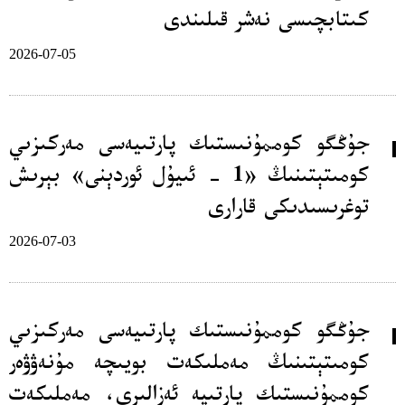
كىتابچىسى نەشر قىلىندى
2026-07-05
جۇڭگو كوممۇنىستىك پارتىيەسى مەركىزىي
كومىتېتىنىڭ «1 - ئىيۇل ئوردېنى» بېرىش
توغرىسىدىكى قارارى
2026-07-03
جۇڭگو كوممۇنىستىك پارتىيەسى مەركىزىي
كومىتېتىنىڭ مەملىكەت بويىچە مۇنەۋۋەر
كوممۇنىستىك پارتىيە ئەزالىرى، مەملىكەت