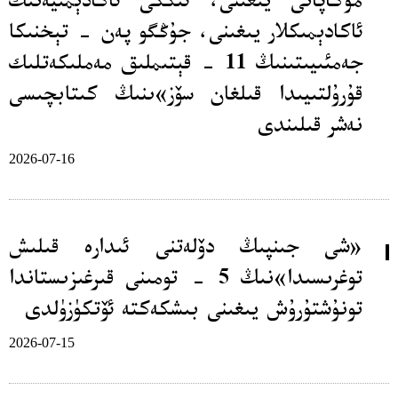
مۇكاپاتى يىغىنى، ئىككى ئاكادېمىيەنىڭ
ئاكادېمىكلار يىغىنى، جۇڭگو پەن - تېخنىكا
جەمئىيىتىنىڭ 11 - قېتىملىق مەملىكەتلىك
قۇرۇلتىيىدا قىلغان سۆز»ىنىڭ كىتابچىسى
نەشر قىلىندى
2026-07-16
«شى جىنپىڭ دۆلەتنى ئىدارە قىلىش
توغرىسىدا»نىڭ 5 - تومىنى قىرغىزىستاندا
تونۇشتۇرۇش يىغىنى بىشكەكتە ئۆتكۈزۈلدى
2026-07-15