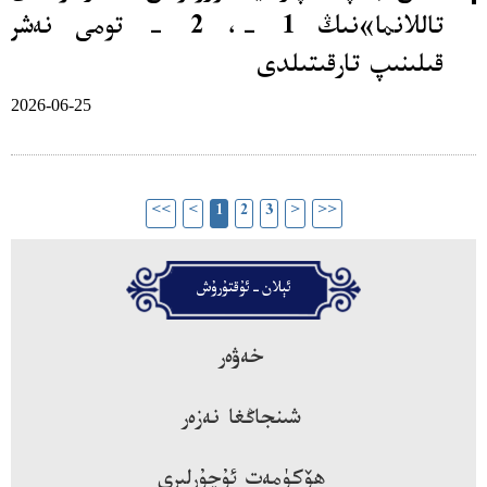
تاللانما»نىڭ 1 -، 2 - تومى نەشر
قىلىنىپ تارقىتىلدى
2026-06-25
<<
<
1
2
3
>
>>
ئېلان-ئۇقتۇرۇش
خەۋەر
شىنجاڭغا نەزەر
ھۆكۈمەت ئۇچۇرلىرى