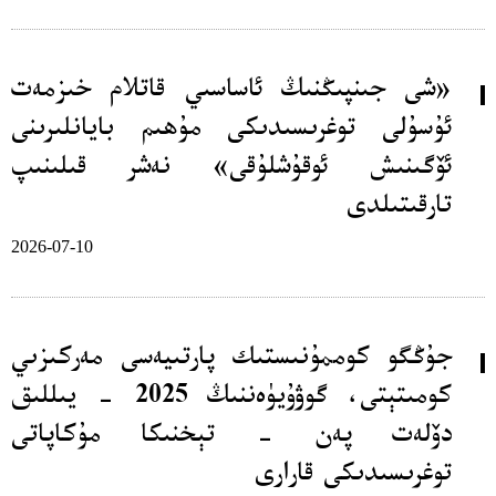
«شى جىنپىڭنىڭ ئاساسىي قاتلام خىزمەت
ئۇسۇلى توغرىسىدىكى مۇھىم بايانلىرىنى
ئۆگىنىش ئوقۇشلۇقى» نەشر قىلىنىپ
تارقىتىلدى
2026-07-10
جۇڭگو كوممۇنىستىك پارتىيەسى مەركىزىي
كومىتېتى، گوۋۇيۈەننىڭ 2025 - يىللىق
دۆلەت پەن - تېخنىكا مۇكاپاتى
توغرىسىدىكى قارارى