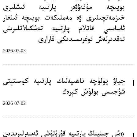
بويىچە مۇنەۋۋەر پارتىيە ئىشلىرى
خىزمەتچىلىرى ۋە مەملىكەت بويىچە ئىلغار
ئاساسىي قاتلام پارتىيە تەشكىلاتلىرىنى
تەقدىرلەش توغرىسىدىكى قارارى
2026-07-03
جياۋ يۈلۇچە ناھىيەلىك پارتىيە كومىتېتى
شۇجىسى بولۇش كېرەك
2026-07-02
«شى جىنپىڭ پارتىيە قۇرۇلۇشى ئەسەرلىرىدىن