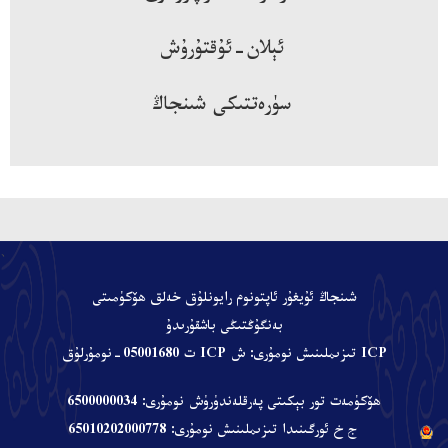
ئېلان-ئۇقتۇرۇش
سۈرەتتىكى شىنجاڭ
、
شىنجاڭ ئۇيغۇر ئاپتونوم رايونلۇق خەلق ھۆكۈمىتى
بەنگۇڭتىڭى باشقۇرىدۇ
ICP تىزىملىنىش نومۇرى: ش ICP ت 05001680-نومۇرلۇق
ھۆكۈمەت تور بېكىتى پەرقلەندۈرۈش نومۇرى: 6500000034
ج خ ئورگىنىدا تىزىملىنىش نومۇرى: 65010202000778