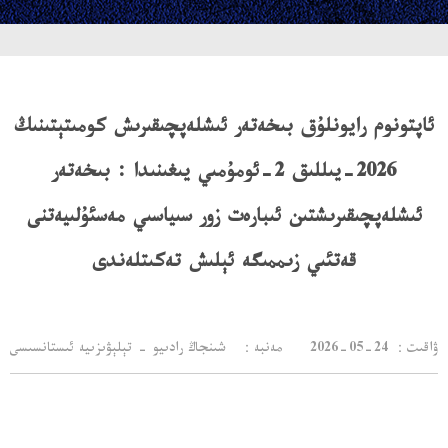
ئاپتونوم رايونلۇق بىخەتەر ئىشلەپچىقىرىش كومىتېتىنىڭ
2026-يىللىق 2-ئومۇمىي يىغىنىدا : بىخەتەر
ئىشلەپچىقىرىشتىن ئىبارەت زور سىياسىي مەسئۇلىيەتنى
قەتئىي زىممىگە ئېلىش تەكىتلەندى
：ۋاقىت
2026-05-24
مەنبە： شىنجاڭ رادىيو - تېلېۋىزىيە ئىستانسىسى