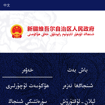
中文
باش بەت
خەۋەر
شىنجاڭغا نەزەر
ھۆكۈمەت ئۇچۇرلىرى
ئېلان-ئۇقتۇرۇش
سۈرەتتىكى شىنجاڭ