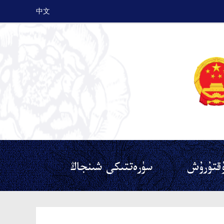
中文
قتۇرۇش
سۈرەتتىكى شىنجاڭ