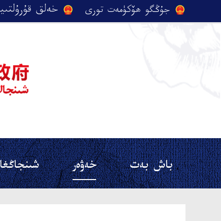
باش بەت
خەۋەر
شىنجاڭغا 