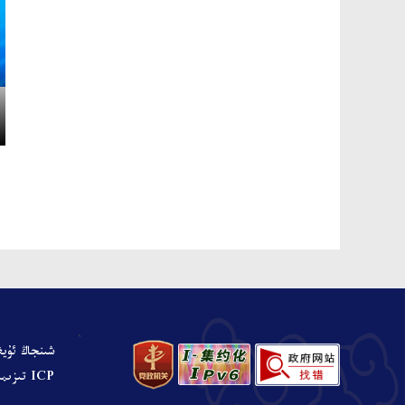
、
شىنجاڭ ئۇيغ
ICP تىزىملىنىش نومۇرى: ش ICP ت 05001680-نومۇرلۇق