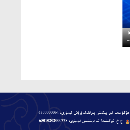
ھۆكۈمەت تور بېكىتى پەرقلەندۈرۈش نومۇرى: 6500000034
ج خ ئورگىنىدا تىزىملىنىش نومۇرى: 65010202000778