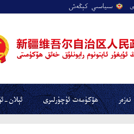
نەزەر
ھۆكۈمەت ئۇچۇرلىرى
ئېلان-ئۇ