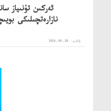
ئەركىن تۇنىياز س
نازارەتچىلىكى بويى
：ۋاقىت
2026-05-28