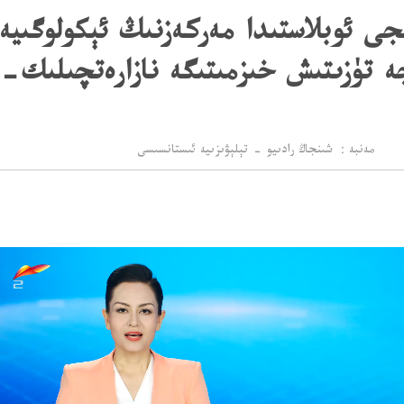
انجى ئوبلاستىدا مەركەزنىڭ ئېكولوگى
چە تۈزىتىش خىزمىتىگە نازارەتچىلىك
مەنبە： شىنجاڭ رادىيو - تېلېۋىزىيە ئىستانسىسى