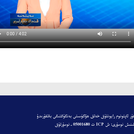
ۇر ئاپتونوم رايونلۇق خەلق ھۆكۈمىتى
بەنگۇڭتىڭى باشقۇرىدۇ