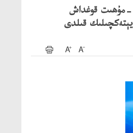
يە-مۇھىت قوغداش
-يېتەكچىلىك قىلدى