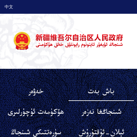
中文
باش بەت
خەۋەر
شىنجاڭغا نەزەر
ھۆكۈمەت ئۇچۇرلىرى
ئېلان-ئۇقتۇرۇش
سۈرەتتىكى شىنجاڭ