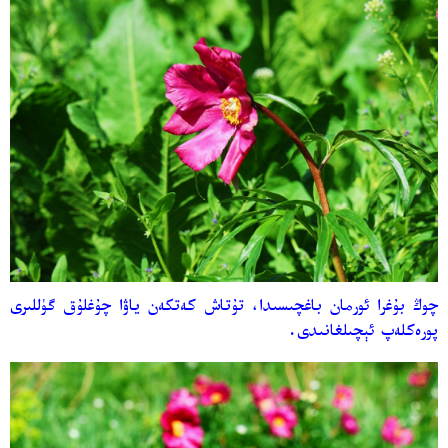
چوڭ بۇغرا ئورمان باغچىسىدا، تۇتاش كەتكەن ياۋا چۇغلۇق گۈللىرى
پورەكلەپ ئېچىلغانىدى.