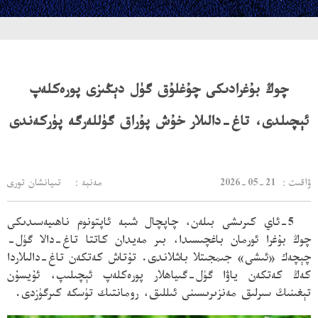
چوڭ بۇغرادىكى چۇغلۇق گۈل دېڭىزى پورەكلەپ
ئېچىلدى، تاغ-دالىلار خۇش پۇراق گۈللەرگە پۈركەندى
：ۋاقىت
2026-05-21
مەنبە： تىيانشان تورى
5-ئاي كىرىشى بىلەن، چاپچال شىبە ئاپتونوم ناھىيەسىدىكى
چوڭ بۇغرا ئورمان باغچىسىدا، بىر مەيدان كاتتا تاغ-دالا گۈل-
چېچەك «ئىشى»
جىمجىتلا باشلاندى. تۇتاش كەتكەن تاغ-دالىلاردا
كەڭ كەتكەن ياۋا گۈل-گىياھلار پورەكلەپ ئېچىلىپ، ئۇيسۇن
تېغىنىڭ سىرلىق مەنزىرىسىنى ئىللىق، رومانتىك تۈسكە كىرگۈزدى.