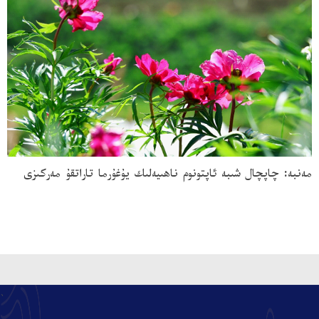
مەنبە:
چاپچال شىبە ئاپتونوم ناھىيەلىك يۇغۇرما تاراتقۇ مەركىزى
、