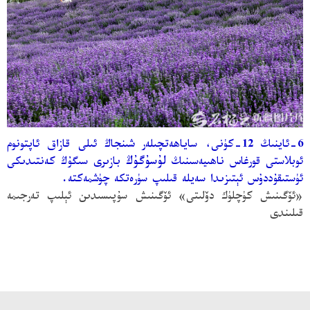
6-ئاينىڭ 12-كۈنى، ساياھەتچىلەر شىنجاڭ ئىلى قازاق ئاپتونوم
لۇسۇگۇڭ
ئوبلاستى قورغاس ناھىيەسىنىڭ
بازىرى سىگۇڭ كەنتىدىكى
ئۈستىقۇددۇس ئېتىزىدا سەيلە قىلىپ سۈرەتكە چۈشمەكتە.
«
ئۆگىنىش كۈچلۈك دۆلىتى
» ئۆگىنىش سۇپىسىدىن ئېلىپ تەرجىمە
قىلىندى