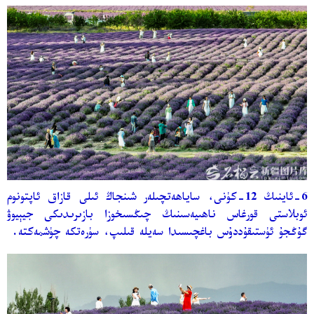
6-ئاينىڭ 12-كۈنى، ساياھەتچىلەر شىنجاڭ ئىلى قازاق ئاپتونوم
ئوبلاستى قورغاس ناھىيەسىنىڭ چىڭسىخوزا بازىرىدىكى جيېيوۋ
گۇڭجۇ ئۈستىقۇددۇس باغچىسىدا سەيلە قىلىپ، سۈرەتكە چۈشمەكتە.