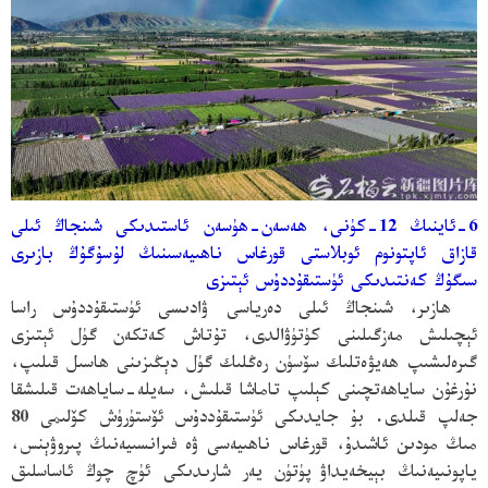
6-ئاينىڭ 12-كۈنى، ھەسەن-ھۈسەن ئاستىدىكى شىنجاڭ ئىلى
قازاق ئاپتونوم ئوبلاستى قورغاس ناھىيەسىنىڭ لۇسۇگۇڭ بازىرى
سىگۇڭ كەنتىدىكى ئۈستىقۇددۇس ئېتىزى
ھازىر، شىنجاڭ ئىلى دەرياسى ۋادىسى ئۈستىقۇددۇس راسا
ئېچىلىش مەزگىلىنى كۈتۈۋالدى، تۇتاش كەتكەن گۈل ئېتىزى
گىرەلىشىپ
ھەيۋەتلىك سۆسۈن رەڭلىك گۈل دېڭىزىنى ھاسىل قىلىپ،
نۇرغۇن ساياھەتچىنى كېلىپ تاماشا قىلىش، سەيلە-ساياھەت قىلىشقا
جەلپ قىلدى. بۇ جايدىكى ئۈستىقۇددۇس ئۆستۈرۈش كۆلىمى 80
مىڭ مودىن ئاشىدۇ، قورغاس ناھىيەسى ۋە فىرانسىيەنىڭ پىروۋېنس،
ياپونىيەنىڭ بېيخەيداۋ
پۈتۈن يەر شارىدىكى ئۈچ چوڭ ئاساسلىق