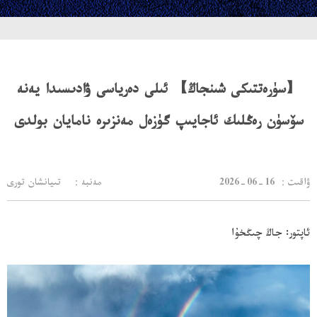
【سۈرەتتىكى شىنجاڭ】 ئىلى دەرياسى ۋادىسىدا يەنە
سۆسۈن رەڭلىك ئاجايىپ گۈزەل مەنزىرە نامايان بولدى
：ۋاقىت
2026-06-16
مەنبە： تىيانشان تورى
ئاپتور: جاڭ چىڭخۇا