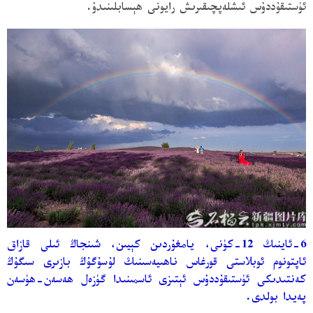
ئۈستىقۇددۇس ئىشلەپچىقىرىش رايونى ھېسابلىنىدۇ.
6-ئاينىڭ 12-كۈنى، يامغۇردىن كېيىن، شىنجاڭ ئىلى قازاق
ئاپتونوم ئوبلاستى قورغاس ناھىيەسىنىڭ لۇسۇگۇڭ بازىرى سىگۇڭ
كەنتىدىكى ئۈستىقۇددۇس ئېتىزى ئاسمىنىدا گۈزەل ھەسەن-ھۈسەن
پەيدا بولدى.