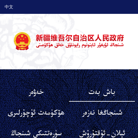
中文
باش بەت
خەۋەر
شىنجاڭغا نەزەر
ھۆكۈمەت ئۇچۇرلىرى
ئېلان-ئۇقتۇرۇش
سۈرەتتىكى شىنجاڭ