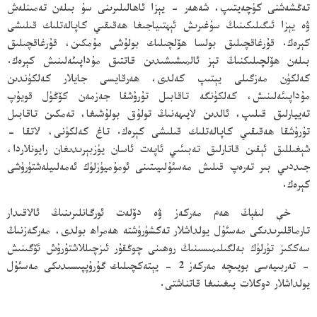
تەڭشەشنى كۈچەيتىپ، شەھەر - يېزا ئاھالىلىرىنى سۇ بىلەن تەمىنلەش
ۋە يېزا ئىگىلىكىنىڭ سۇغىرىش ئېھتىياجىغا ھەقىقىي كاپالەتلىك قىلىشى
كېرەك. قۇرغاقچىلىق بولسا ھۆلچىلىك بولۇشى مۇمكىن، قۇرغاقچىلىق
بىلەن ھۆلچىلىكنىڭ تېز ئالمىشىشىدىن قاتتىق مۇداپىئەلىنىش كېرەك.
كەلكۈن مەزگىلى يېتىپ كەلدى، ھەرقايسى جايلار كەلكۈندىن
مۇداپىئەلىنىش، كەلكۈنگە تاقابىل تۇرۇشقا جەزمەن كۆڭۈل قويۇپ
تەييارلىق قىلىپ، ئالدىن لايىھەنىڭ تولۇق بولۇشىغا، تەمكىن تاقابىل
تۇرۇشقا ھەقىقىي كاپالەتلىك قىلىشى كېرەك. تاغ كەلكۈنى، لاتقا -
شېغىللىق ئېقىن قاتارلىق تەبىئىي ئاپەت ئاسان يۈزبېرىدىغان رايونلاردا،
جىددىي بىر تەرەپ قىلىش مەسئۇلىيىتىنى ئومۇميۈزلۈك ئەمەلىيلەشتۈرۈشى
كېرەك.
خې لىفېڭ ھەم مەركەز ۋە دۆلەت ئورگانلىرىنىڭ ئالاقىدار
تارماقلىرىدىكى مەسئۇل يولداشلار تەكشۈرۈشتە ھەمراھ بولدى، مەركەزنىڭ
سەككىز تۈرلۈك بەلگىلىمىسىنىڭ روھىنى چوڭقۇر ئىزچىللاشتۇرۇش ئۆگىنىش
- تەربىيەسى بويىچە مەركەز 2 - يېتەكچىلىك گۇرۇپپىسىدىكى مەسئۇل
يولداشلار دوكلات يىغىنىغا قاتناشتى.