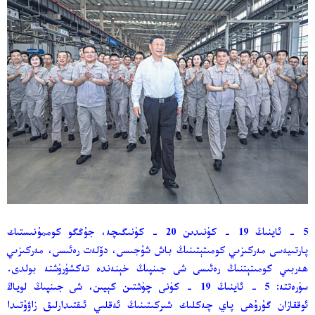
5 - ئاينىڭ 19 - كۈنىدىن 20 - كۈنىگىچە، جۇڭگو كوممۇنىستىك
پارتىيەسى مەركىزىي كومىتېتىنىڭ باش شۇجىسى، دۆلەت رەئىسى، مەركىزىي
ھەربىي كومىتېتنىڭ رەئىسى شى جىنپىڭ خېنەندە تەكشۈرۈشتە بولدى.
سۈرەتتە: 5 - ئاينىڭ 19 - كۈنى چۈشتىن كېيىن، شى جىنپىڭ لوياڭ
ئوققازان گۇرۇھى پاي چەكلىك شىركىتىنىڭ ئەقلىي ئىقتىدارلىق زاۋۇتىدا