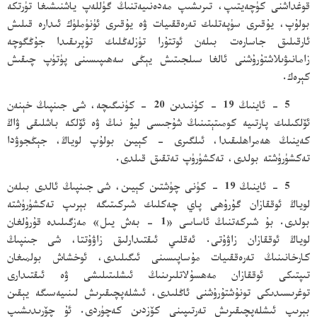
قوغداشنى كۈچەيتىپ، تىرىشىپ مەدەنىيەتنىڭ گۈللەپ ياشنىشىغا تۈرتكە
بولۇپ، يۇقىرى سۈپەتلىك تەرەققىيات ۋە يۇقىرى ئۈنۈملۈك ئىدارە قىلىش
ئارقىلىق جاسارەت بىلەن ئوتتۇرا تۈزلەڭلىك تۇپرىقىدا جۇڭگوچە
زامانىۋىلاشتۇرۇشنى ئالغا سىلجىتىش يېڭى سەھىپىسىنى پۈتۈپ چىقىش
كېرەك.
5 - ئاينىڭ 19 - كۈنىدىن 20 - كۈنىگىچە، شى جىنپىڭ خېنەن
ئۆلكىلىك پارتىيە كومىتېتىنىڭ شۇجىسى ليۇ نىڭ ۋە ئۆلكە باشلىقى ۋاڭ
كەينىڭ ھەمراھلىقىدا، ئىلگىرى - كېيىن بولۇپ لوياڭ، جېڭجوۋدا
تەكشۈرۈشتە بولدى، تەكشۈرۈپ تەتقىق قىلدى.
5 - ئاينىڭ 19 - كۈنى چۈشتىن كېيىن، شى جىنپىڭ ئالدى بىلەن
لوياڭ ئوققازان گۇرۇھى پاي چەكلىك شىركىتىگە بېرىپ تەكشۈرۈشتە
بولدى. بۇ شىركەتنىڭ ئاساسى «1 - بەش يىل» مەزگىلىدە قۇرۇلغان
لوياڭ ئوققازان زاۋۇتى. ئەقلىي ئىقتىدارلىق زاۋۇتتا، شى جىنپىڭ
كارخانىنىڭ تەرەققىيات مۇساپىسىنى ئىگىلىدى، ئوخشاش بولمىغان
تىپتىكى ئوققازان مەھسۇلاتلىرىنىڭ ئىشلىتىلىشى ۋە ئىقتىدارى
توغرىسىدىكى تونۇشتۇرۇشنى ئاڭلىدى، ئىشلەپچىقىرىش لىنىيەسىگە يېقىن
بېرىپ ئىشلەپچىقىرىش تەرتىپىنى كۆزدىن كەچۈردى. ئۇ چۆرىدىشىپ