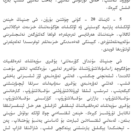
تۈۋرۈك كەسىپ، خەلق تۇرمۇشى كەسپى، بەخت كەسپى قىلىپ بەرپا
قىلىش كېرەك.
5 - ئاينىڭ 20 - كۈنى چۈشتىن بۇرۇن، شى جىنپىڭ خېنەن
ئۆلكىلىك پارتىيە كومىتېتى ۋە ئۆلكىلىك ھۆكۈمەتنىڭ خىزمەت دوكلاتىنى
ئاڭلاپ، خېنەننىڭ ھەرقايسى تەرەپلەردە قولغا كەلتۈرگەن نەتىجىلىرىنى
مۇئەييەنلەشتۈردى، كېيىنكى قەدەمدىكى خىزمەتلەر توغرىسىدا تەلەپلەرنى
ئوتتۇرىغا قويدى.
شى جىنپىڭ مۇنداق كۆرسەتتى: يۇقىرى سۈپەتلىك تەرەققىيات
جۇڭگوچە زامانىۋىلاشتۇرۇشنىڭ مۇقەررەر تەلىپى. مۇرەككەپ تاشقى مۇھىت
ئالدىدا، ئىشەنچنى چىڭىتىپ، قەتئىي تەۋرەنمەي ئۆز ئىشىمىزنى ياخشى
قىلىپ، قەتئىي تەۋرەنمەي يۇقىرى سەۋىيەلىك سىرتقا ئېچىۋېتىشنى
كېڭەيتىپ، تىرىشىپ ئىشقا ئورۇنلاشتۇرۇشنى مۇقىملاشتۇرۇپ، كارخانىنى
مۇقىملاشتۇرۇپ، بازارنى مۇقىملاشتۇرۇپ، كۆزلىمىنى مۇقىملاشتۇرۇپ،
يۇقىرى سۈپەتلىك تەرەققىياتنىڭ ئېنىقلىقى ئارقىلىق ھەر خىل ئېنىقسىزلىققا
تاقابىل تۇرۇشىمىز كېرەك. خېنەن ئىقتىسادىي چوڭ ئۆلكە بولۇش سۈپىتى
بىلەن، ئەمەلىي ئىقتىسادتىن ئىبارەت بۇ ئاساسنى يەنىمۇ پۇختىلاپ، پەن
- تېخنىكىدا يېڭىلىق يارىتىشنى يېتەكچى قىلىپ، شارائىتقا قاراپ ئىش