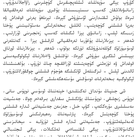
كۆرۈپ يېڭى سۈپەتلىك ئىشلەپچىقىرىش كۈچلىرىنى راۋاجلاندۇرۇپ،
زامانىۋىلاشقان كەسىپ سىستېمىسىنىڭ يۇقىرى سۈپەتلىك تەرەققىياتقا
تىرەك بولۇش ئىقتىدارىنى ئۆستۈرۈشى كېرەك. تېرىلغۇ يەرنى قوغداش ۋە
بەرپا قىلىشنى كۈچەيتىپ، ئاشلىق بىخەتەرلىكى مەسئۇلىيىتىنى پۇختا
زىممىگە ئېلىپ، زامانىۋى يېزا ئىگىلىك كەسىپ زەنجىرىنى ئۇزارتىپ،
شەھەر - يېزىلارنىڭ يۇغۇرما تەرەققىياتى ئارقىلىق يېزا - كەنتلەرنى
ئومۇميۈزلۈك گۈللەندۈرۈشكە تۈرتكە بولۇپ، شەھەر - يېزىلارنىڭ ئورتاق
بېيىشىنى ئىلگىرى سۈرۈشى كېرەك. نۇقتىلىق ۋادىلارنىڭ ئېكولوگىيەسىنى
قوغداش ۋە تۈزەشنى كۈچەيتىشتە ئۇزاققىچە چىڭ تۇرۇپ، بۇلغىنىشنىڭ
ئالدىنى ئېلىش - تىزگىنلەش ئۆتكىلىگە ھۇجۇم قىلىشنى چوڭقۇرلاشتۇرۇپ،
ئېكولوگىيە بىخەتەرلىك توسۇقىنى مۇستەھكەملىشى كېرەك.
شى جىنپىڭ مۇنداق تەكىتلىدى: خېنەننىڭ ئومۇمىي نوپۇس سانى،
نوپۇس زىچلىقى، نوپۇسنىڭ يۆتكىلىش مىقدارى بىرقەدەر چوڭ، جەمئىيەت
مەسىلىلىرى مۇرەككەپ، كۆپ خىل، جەزمەن جەمئىيەتنى ئىدارە قىلىشنى
پۇختا كۈچەيتىش كېرەك. پارتىيەنىڭ رەھبەرلىكىنى ئومۇميۈزلۈك
ئەمەلىيلەشتۈرۈپ، جەمئىيەتنى ئىدارە قىلىش تۈزۈلمە - مېخانىزمىنى
تاكامۇللاشتۇرۇپ، يېڭى ئىقتىسادىي تەشكىلات، يېڭى ئىجتىمائىي