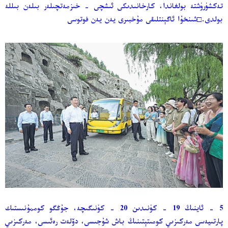
تەكشۈرۈشتە بولغاندا، كارخانىدىكى ئىشچى - خىزمەتچىلەر بىلەن بىللە
بولدى.□شىنخۇا ئاگېنتلىقى مۇخبىرى يەن يەن فوتوسى
5 - ئاينىڭ 19 - كۈنىدىن 20 - كۈنىگىچە، جۇڭگو كوممۇنىستىك
پارتىيەسى مەركىزىي كومىتېتىنىڭ باش شۇجىسى، دۆلەت رەئىسى، مەركىزىي