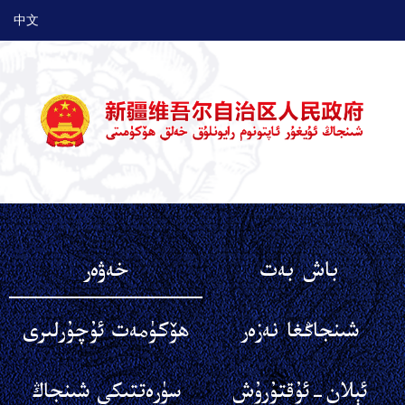
中文
باش بەت
خەۋەر
شىنجاڭغا نەزەر
ھۆكۈمەت ئۇچۇرلىرى
ئېلان-ئۇقتۇرۇش
سۈرەتتىكى شىنجاڭ