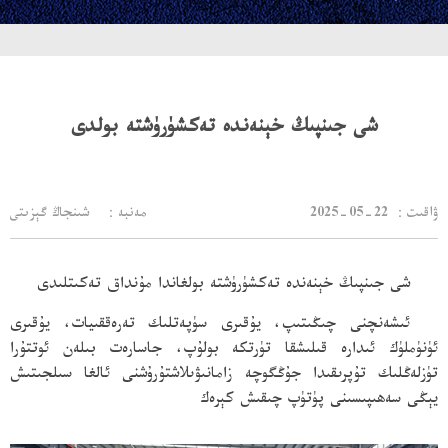
شى جىنپىڭ خېنەندە تەكشۈرۈشتە بولدى
：ۋاقىت
2025-05-22
مەنبە： شىنجاڭ گېزىتى
شى جىنپىڭ خېنەندە تەكشۈرۈشتە بولغاندا مۇنداق تەكىتلىدى
ئىشەنچنى چىڭىتىپ، يۇقىرى سۈپەتلىك تەرەققىيات، يۇقىرى
ئۈنۈملۈك ئىدارە قىلىشقا تۈرتكە بولۇپ، جاسارەت بىلەن ئوتتۇرا
تۈزلەڭلىك تۇپرىقىدا جۇڭگوچە زامانىۋىلاشتۇرۇشنى ئالغا سىلجىتىش
يېڭى سەھىپىسىنى پۈتۈپ چىقىش كېرەك