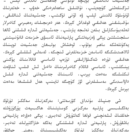
جەمئىيەت ئامانلىقى بويىچە ئومۇمىي جەھەتتىن ئالدىنى ئېلىش -
تىزگىنلەشنى كۈچەيتىپ، نۇقتىلىق ساھەلەردىكى خەۋپ - خەتەرنىڭ
ئۈنۈملۈك ئالدىنى ئېلىپ ۋە ئۇنى تۈگىتىپ، جەمئىيەتنىڭ ئىناقلىقى،
مۇقىملىقىنى ھەقىقىي قوغداش كېرەك. ھەر دەرىجىلىك رەھبىرىي كادىرلار
تەشەببۇسكارلىق بىلەن نەتىجە يارىتىپ، جەمئىيەتنى ئىدارە قىلىشنى ئالغا
سىلجىتىشتىن يېڭى ۋەزىيەتتىكى پارتىيەنىڭ ئاممىۋى خىزمەت قانۇنىيىتىنى
يەكۈنلەشكە ماھىر بولۇپ، ئوخشاش بولمىغان جەمئىيەت توپىنىڭ
ئالاھىدىلىكىگە ئاساسەن خىزمەتلەرنى ئىنچىكە، ئەمەلىي ئىشلىشى كېرەك.
ھەقىقىي تۈردە شەكىلۋازلىقنى تۈزەپ ئاساسىي قاتلامنىڭ يۈكىنى
يېنىكلىتىپ، ئاساسىي قاتلام كادىرلىرىنىڭ دادىل ئىش قىلىپ ئىناۋەت
تىكلىشىگە مەدەت بېرىپ، ئاممىنىڭ جەمئىيەتنى ئىدارە قىلىش
داۋامىدىكى مەسىلىلەرنى ئۆز كۈچىگە تايىنىپ ھەل قىلىشىغا مەدەت
بېرىش كېرەك.
شى جىنپىڭ مۇنداق كۆرسەتتى: مەركەزنىڭ سەككىز تۈرلۈك
بەلگىلىمىسى پارتىيە مەركىزىي كومىتېتىنىڭ ھاكىمىيەت يۈرگۈزۈشتە
خەلقنىڭ ئىشەنچىنى قولغا كەلتۈرۈش تەدبىرى، يېڭى دەۋردە پارتىيەنى
باشقۇرۇش، پارتىيەنى ئىدارە قىلىشتىكى بەلگە خاراكتېرلىك تەدبىر.
مەركەزنىڭ سەككىز تۈرلۈك بەلگىلىمىسىنىڭ روھىنى چوڭقۇر