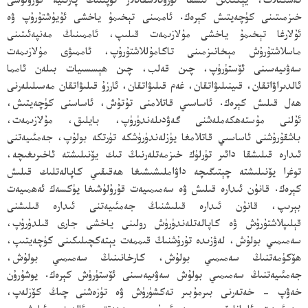
تەشكىلات، يېڭىدىن ئىشقا ئورۇنلاشقانلار توپىنىڭ پارتىيە قۇرۇلۇشى
خىزمىتىنى كۈچەيتىش كېرەك. ئاممىنى تېخىمۇ ياخشى ئۇيۇشتۇرۇپ ۋە
ئۇلارغا تېخىمۇ ياخشى مۇلازىمەت قىلىپ، ئاممىنىڭ مەنپەئىتىنى
ماسلاشتۇرۇش مېخانىزمىنى تاكامۇللاشتۇرۇپ، ئاممىۋى مۇلازىمەت
سەۋىيەسىنى ئۆستۈرۈپ، چىن قەلب، چىن ھېسسىيات بىلەن ئامما
ئالدىراۋاتقان، قىينىلىۋاتقان، غەم قىلىۋاتقان، ئارزۇ قىلىۋاتقان مەسىلىلەرنى
ھەل قىلىش كېرەك. ئاساسىي قاتلامنى تۇتۇش، ئاساسنى كۈچەيتىش،
ئۇلنى مۇستەھكەملەشنى گەۋدىلەندۈرۈپ، بايلىق، مۇلازىمەت،
باشقۇرۇشنى ئاساسىي قاتلامغا يۈزلەندۈرۈشكە تۈرتكە بولۇپ، جەمئىيەتنى
ئىدارە قىلىشقا دائىر تۈرلۈك خىزمەتلەرنىڭ تىك يۆنىلىشتە ئاخىرىغىچە،
توغرا يۆنىلىشتە چېتىگىچە داۋاملىشىشىغا ھەقىقىي كاپالەتلىك قىلىش
كېرەك. قانۇن ئىدارە قىلىش ۋە سەمىمىيەت قۇرۇلۇشىغا يۈكسەك ئەھمىيەت
بېرىپ، قانۇن ئىدارە قىلىشنىڭ جەمئىيەتنى ئىدارە قىلىشنى
قېلىپلاشتۇرۇش ۋە كاپالەتلەندۈرۈش رولىنى ياخشى جارى قىلدۇرۇپ،
سەمىمىي بولۇش، لەۋزىدە تۇرۇشنىڭ قىممەت يېتەكچىلىكىنى كۈچەيتىپ،
ھۆكۈمەتنىڭ سەمىمىي بولۇش، كارخانىنىڭ سەمىمىي بولۇش،
جەمئىيەتنىڭ سەمىمىي بولۇش سەۋىيەسىنى ئۆستۈرۈش كېرەك. يوشۇرۇن
خەۋپ - خەتەرنى بىرمۇبىر تەكشۈرۈش ۋە تۈزەشنى چىڭ كۆزلەپ،