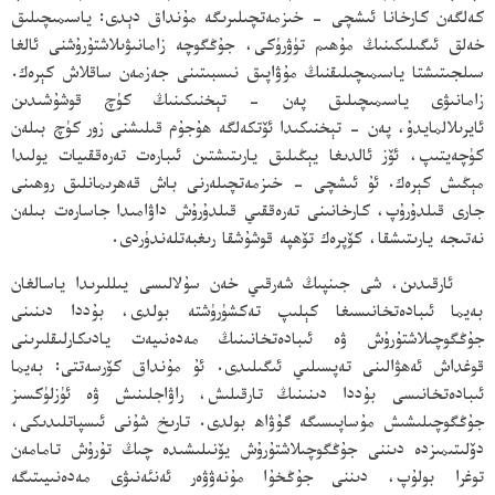
كەلگەن كارخانا ئىشچى - خىزمەتچىلىرىگە مۇنداق دېدى: ياسىمىچىلىق
خەلق ئىگىلىكىنىڭ مۇھىم تۈۋرۈكى، جۇڭگوچە زامانىۋىلاشتۇرۇشنى ئالغا
سىلجىتىشتا ياسىمىچىلىقنىڭ مۇۋاپىق نىسبىتىنى جەزمەن ساقلاش كېرەك.
زامانىۋى ياسىمىچىلىق پەن - تېخنىكىنىڭ كۈچ قوشۇشىدىن
ئايرىلالمايدۇ، پەن - تېخنىكىدا ئۆتكەلگە ھۇجۇم قىلىشنى زور كۈچ بىلەن
كۈچەيتىپ، ئۆز ئالدىغا يېڭىلىق يارىتىشتىن ئىبارەت تەرەققىيات يولىدا
مېڭىش كېرەك. ئۇ ئىشچى - خىزمەتچىلەرنى باش قەھرىمانلىق روھىنى
جارى قىلدۇرۇپ، كارخانىنى تەرەققىي قىلدۇرۇش داۋامىدا جاسارەت بىلەن
نەتىجە يارىتىشقا، كۆپرەك تۆھپە قوشۇشقا رىغبەتلەندۈردى.
ئارقىدىن، شى جىنپىڭ شەرقىي خەن سۇلالىسى يىللىرىدا ياسالغان
بەيما ئىبادەتخانىسىغا كېلىپ تەكشۈرۈشتە بولدى، بۇددا دىنىنى
جۇڭگوچىلاشتۇرۇش ۋە ئىبادەتخانىنىڭ مەدەنىيەت يادىكارلىقلىرىنى
قوغداش ئەھۋالىنى تەپسىلىي ئىگىلىدى. ئۇ مۇنداق كۆرسەتتى: بەيما
ئىبادەتخانىسى بۇددا دىنىنىڭ تارقىلىش، راۋاجلىنىش ۋە ئۈزلۈكسىز
جۇڭگوچىلىشىش مۇساپىسىگە گۇۋاھ بولدى. تارىخ شۇنى ئىسپاتلىدىكى،
دۆلىتىمىزدە دىننى جۇڭگوچىلاشتۇرۇش يۆنىلىشىدە چىڭ تۇرۇش تامامەن
توغرا بولۇپ، دىننى جۇڭخۇا مۇنەۋۋەر ئەنئەنىۋى مەدەنىيىتىگە