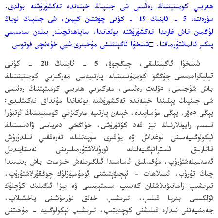
ھەربىي كومىتېتنىڭ رەئىسى شى جىنپىڭ خېنەندە تەكشۈرۈشتە بولدى.
سۈرەتتە: 5 - ئاينىڭ 19 - كۈنى چۈشتىن كېيىن، شى جىنپىڭ لوياڭ
لۇڭمېن تاش غارىدا تەكشۈرۈشتە بولغاندا، ساياھەتچىلەر بىلەن سەمىمىي
پىكىر ئالماشتۇرماقتا. □شىنخۇا ئاگېنتلىقى مۇخبىرى شيې خۇەنچى فوتوسى
شىنخۇا ئاگېنتلىقى، جېڭجوۋ، 5 - ئاينىڭ 20 - كۈنى
تېلېگراممىسى
جۇڭگو كوممۇنىستىك پارتىيەسى مەركىزىي كومىتېتىنىڭ
باش شۇجىسى، دۆلەت رەئىسى، مەركىزىي ھەربىي كومىتېتنىڭ رەئىسى
شى جىنپىڭ يېقىندا خېنەندە تەكشۈرۈشتە بولغاندا مۇنداق تەكىتلىدى:
يېڭى دەۋر، يېڭى مۇساپىدە، خېنەن پارتىيە مەركىزىي كومىتېتىنىڭ ئوتتۇرا
قىسىم رايونلارنىڭ تېز قەد كۆتۈرۈشى، خۇاڭخې دەرياسى ۋادىسىنىڭ
ئېكولوگىيەسىنى قوغداش ۋە يۇقىرى سۈپەتلىك تەرەققىي قىلدۇرۇش
قاتارلىق ئىستراتېگىيەلىك ئورۇنلاشتۇرمىلىرىنى ئەستايىدىل
ئەمەلىيلەشتۈرۈپ، مۇقىملىق ئاساسىدا ئىلگىرىلەش خىزمەت باش رىتىمىدا
چىڭ تۇرۇپ، ئىسلاھات - ئېچىۋېتىشنى ئومۇميۈزلۈك چوڭقۇرلاشتۇرۇپ،
تىرىشىپ زامانىۋىلاشقان كەسىپ سىستېمىسى ۋە يېزا ئىگىلىك كۈچلۈك
ئۆلكىسى بەرپا قىلىپ، تىرىشىپ خەلق تۇرمۇشىنى ياخشىلاپ،
جەمئىيەتنى ئىدارە قىلىشنى كۈچەيتىپ، تىرىشىپ ئېكولوگىيە - مۇھىتنى