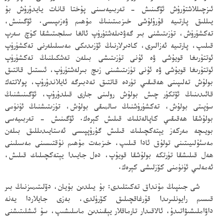
ئىزچىللاشتۇرۇش ئۆگىنىش - تەربىيەسىنى پۇختا قانات يايدۇرۇش بۇ
يىللىق پارتىيە قۇرۇلۇشى خىزمىتىنىڭ مۇھىم ۋەزىپىسى. ئۆگىنىش،
تەكشۈرۈش، تۈزىتىشنى بىر گەۋدىلەشتۈرۈپ ئالغا سىلجىتىشقا كۈچ سەرپ
قىلىپ، پارتىيە ئەزالىرى، كادىرلارنىڭ ئۆزىدىكى مەسىلىلەرنى تەكشۈرۈپ
ئوتتۇرىغا قويۇشى ۋە ئۇنى تۈزىتىشى بىلەن تەشكىلنىڭ تەكشۈرۈپ
ئوتتۇرىغا قويۇشى ۋە ئۇنى تۈزىتىشىنى زىچ بىرلەشتۈرۈپ، ئىستىل قاتتىق
بولۇش تەلىپىنى ھەقىقىي تۈردە قاتتىق تەدبىرگە ئايلاندۇرۇپ، پولاتتەك
قائىدىنىڭ ئۆتكۈر چىش بولۇش رولىنى جارى قىلدۇرۇپ، ئۆگىنىشنىڭ
سۈپىتى بولۇش، تەكشۈرۈشنىڭ سالمىقى بولۇش، تۈزىتىشنىڭ ئۈنۈمى
بولۇشقا ھەقىقىي كاپالەتلىك قىلىش كېرەك. ئۆگىنىش - تەربىيەسى
بويىچە مەركەز يېتەكچىلىك قىلىش گۇرۇپپىسى ئەستايىدىللىق بىلەن
مەسئۇلىيىتىنى تولۇق ئادا قىلىپ، خىزمەت مۇھىم نۇقتىسىنى مەسىلىنى
ھەل قىلىشقا تۈرتكە بولۇشقا قويۇپ، دەل جايىدا يېتەكچىلىك قىلىش،
ئەمەلىي ئۈنۈمنى كۆزلىشى كېرەك.
شى جىنپىڭ مۇنداق تەكىتلىدى: بۇ يىلدىن بۇيان، دۆلىتىمىزنىڭ بىر
قىسىم رايونلىرىدا قۇرغاقچىلىق كۆرۈلدى، بەزى جايلاردا يەنە
داۋاملىشىۋاتىدۇ، ئالاقىدار تارماقلار يېقىندىن ماسلىشىپ، سۇ ئىشلىتىشنى