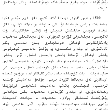
يۇغۇرۇلۇشقا، سوتسىيالىزم جەمئىيىتىگە ئۇيغۇنلىشىشقا پائال يېتەكلەش
كېرەك.
1500 يىلدىن ئارتۇق تارىخقا ئىگە لۇڭمېن تاش غارى مۇھىم دۇنيا
مەدەنىيەت مىراسى ھېسابلىنىدۇ. شى جىنپىڭ بۇ يەرگە كېلىپ، تاش
غارنىڭ ئومۇمىي جايلىشىش قىياپىتى ۋە ۋەكىل خاراكتېرلىك بۇت
تەكچىسى، ھەيكەللەرنى كۆزدىن كەچۈردى، نەق مەيداندىكى مەدەنىيەت
يادىكارلىقلىرىنى قوغداش خىزمەتچىلىرى بىلەن سەمىمىي پىكىر
ئالماشتۇردى. ئۇ مۇنداق تەكىتلىدى: بۇ جۇڭخۇا مەدەنىيىتى گۆھەرلىرىنى
ياخشى قوغداش، ئۇنىڭغا ياخشى ۋارىسلىق قىلىش، ئۇنى ياخشى
تارقىتىش كېرەك. ساياھەتچىلەر باش شۇجىنى كۆرۈپ، ھەممىسى ئىنتايىن
خۇشال بولدى، بەس - بەستە باش شۇجىدىن ئەھۋال سورىدى. شى
جىنپىڭ پات - پات كۆپچىلىك بىلەن پىكىر ئالماشتۇردى، بولۇپمۇ كىچىك
دوستلارنى نەق مەيدانغا كۆپرەك بېرىپ، جۇڭخۇا مەدەنىيىتى ئۈستىدە
ئىزدىنىپ، كىچىكىدىن باشلاپ مەدەنىيەت ئىشەنچىنى تۇرغۇزۇشقا
رىغبەتلەندۈردى. ئۇ مۇنداق كۆرسەتتى: مەدەنىيەت بىلەن ساياھەتنى
يۇغۇرۇشنىڭ ئىستىقبالى پارلاق، مەدەنىيەت - ساياھەت كەسپىنىڭ
يۇقىرى سۈپەتلىك تەرەققىياتىغا تۈرتكە بولۇپ، ئۇنى ھەقىقىي تۈردە