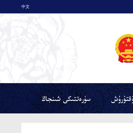
中文
قتۇرۇش
سۈرەتتىكى شىنجاڭ