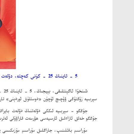
5 - ئاينىڭ 25 - كۈنى كەچت
شىنخۇا ئاگېنتلىقى، بېيجىڭ، 5 - ئاينىڭ 25 - كۈنى تېلېگراممىسى
سېربىيە زۇڭتۇڭى ۋۇچىچ ئۈچۈن «دوستلۇق ئوردېنى» تار
جۇڭگو - سېربىيە ئىككى دۆلەتنىڭ دۆلەت بايراقل
جۇڭگو خەلق ئازادلىق ئارمىيەسى ھۆرمەت قاراۋۇلى ئەترى
مۇراسىم باشلىنىپ، جاراڭلىق مۇراسىم مۇزىكىسى ي