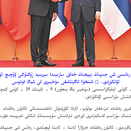
ە، دۆلەت رەئىسى شى جىنپىڭ بېيجىڭ خەلق سارىيىدا سېربىيە زۇڭتۇڭى ۋۇچى
ئۆتكۈزدى.
□
شىنخۇا ئاگېنتلىقى مۇخبىرى لى شياڭ فوتوسى
(مۇخبىر
ياڭ يىجۈن
) 5 - ئاينىڭ 25 
قىتىش مۇراسىمى ئۆتكۈزدى.
ىرى رەتلىك تىزىلغان بولۇپ، ئارقا كۆرۈنۈش تاختىسىدىكى ئالتۇن رەڭلىك 
تىنىڭ مۇراسىم ئەسكەرلىرى ئوردېن تارقىتىش سۇپىسىنىڭ ئىككى تەرىپىدە ھۆرم
اڭرىدى، ئالتۇن رەڭلىك دەرۋازا ئاستا - ئاستا ئېچىلدى، رەئىس شى جىنپىڭ 