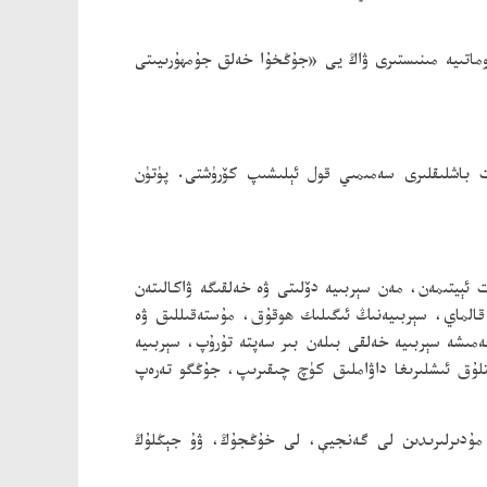
وماتىيە مىنىستىرى ۋاڭ يى «جۇڭخۇا خەلق جۇمھۇرىيىتى
 باشلىقلىرى سەمىمىي قول ئېلىشىپ كۆرۈشتى. پۈتۈن
ئېيتىمەن، مەن سېربىيە دۆلىتى ۋە خەلقىگە ۋاكالىتەن
 قالماي، سېربىيەنىڭ ئىگىلىك ھوقۇق، مۇستەقىللىق ۋە
ەمىشە سېربىيە خەلقى بىلەن بىر سەپتە تۇرۇپ، سېربىيە
ستلۇق ئىشلىرىغا داۋاملىق كۈچ چىقىرىپ، جۇڭگو تەرەپ
ن مۇدىرلىرىدىن لى گەنجيې، لى خۇڭجۇڭ، ۋۇ جېڭلۇڭ