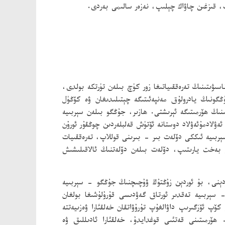
پ، قىزغىن چاۋاك چېلىپ، نەزەر سالىمى بەردى.
ۋىتىنىڭ تەرەققىياتىغا زور كۈچ بىلەن تۈرتكە بولدى،
گونىڭ يادرولۇق مەنپەئىتىگە چېتىلىدىغان ۋە كۆڭۈل
ىڭ ھۆرمىتىگە ئېرىشتى. ھازىر، جۇڭگو بىلەن سېربىيە
ۋلادمۇئەۋلاد دوستانە ئۆتۈش قەلبلەردىن چوڭقۇر ئورۇن
سېربىيە ئىككى دۆلەت بىر - بىرىنى قوللاپ، تەرەققىيات
 بەخت يارىتىپ، دۆلەت بىلەن دۆلەتنىڭ ئالاقىلىشىش
دېنى، بۇ ئوردېن زۇڭتۇڭ ۋۇچىچنىڭ جۇڭگو - سېربىيە
سېربىيە تەقدىر ئورتاق گەۋدىسى قۇرۇلۇشىغا بولغان
 ئۆزگىرىپ داۋالغۇپ تۇرۇۋاتقان خەلقئارا ۋەزىيەتتە
ھۆرمىتىنى قەتئىي قوغدايدۇ، خەلقئارا ئادىللىق ۋە