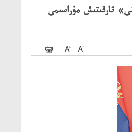
ى» تارقىتىش مۇراسىمى