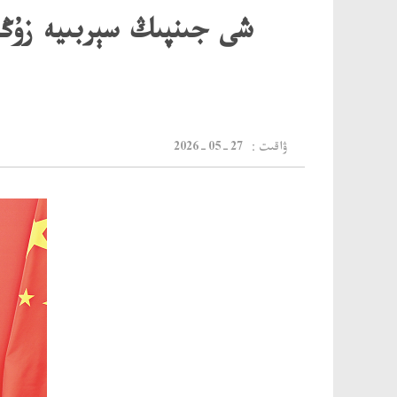
شى جىنپىڭ سېربىيە زۇڭ
：ۋاقىت
2026-05-27