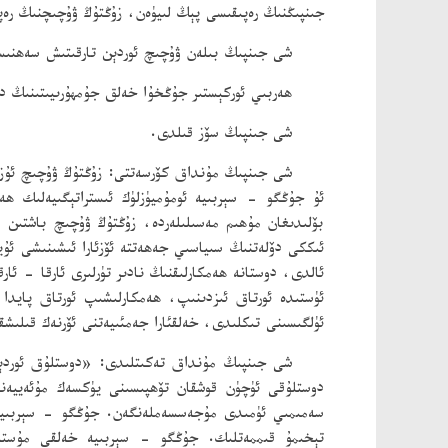
جىنپىڭنىڭ رەپىقىسى پېڭ لىيۈەن، زۇڭتۇڭ ۋۇچىچنىڭ رەپى
شى جىنپىڭ بىلەن ۋۇچىچ ئوردېن تارقىتىش سەھنىس
ھەربىي ئوركېستىر جۇڭخۇا خەلق جۇمھۇرىيىتىنىڭ دۆ
شى جىنپىڭ سۆز قىلدى.
شى جىنپىڭ مۇنداق كۆرسەتتى: زۇڭتۇڭ ۋۇچىچ ئۇزاق
ئۇ جۇڭگو - سېربىيە ئومۇميۈزلۈك ئىستراتېگىيەلىك ھ
بۆلىدىغان مۇھىم مەسىلىلەردە، زۇڭتۇڭ ۋۇچىچ باشتىن 
ئىككى دۆلەتنىڭ سىياسىي جەھەتتە ئۆزئارا ئىشىنىشى ئۇي
ئالدى، دوستانە ھەمكارلىقنىڭ نادىر تۈرلىرى ئارقا - ئا
ئۈستىدە ئورتاق ئىزدىنىپ، ھەمكارلىشىپ ئورتاق پايد
ئۈلگىسىنى تىكلىدى، خەلقئارا جەمئىيەتنى ئۆرنەك قىلىشقا
شى جىنپىڭ مۇنداق تەكىتلىدى: «دوستلۇق ئوردېنى
دوستلۇقى ئۈچۈن قوشقان تۆھپىسىنى يۈكسەك مۇئەييەنل
سەمىمىي ئۈمىدى مۇجەسسەملەنگەن. جۇڭگو - سېربىيە دو
تېخىمۇ قىممەتلىك. جۇڭگو - سېربىيە خەلقى مۇستەقىل