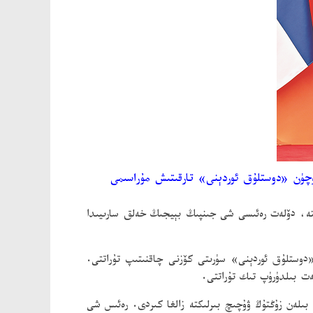
چ ئۈچۈن «دوستلۇق ئوردېنى» تارقىتىش مۇراسىمى
- كۈنى كەچتە، دۆلەت رەئىسى شى جىنپىڭ بېيجىڭ خەلق سارىيىدا
«دوستلۇق ئوردېنى» سۈرىتى كۆزنى چاقنىتىپ تۇراتتى.
ەت بىلدۈرۈپ تىك تۇراتتى.
بىلەن زۇڭتۇڭ ۋۇچىچ بىرلىكتە زالغا كىردى. رەئىس شى