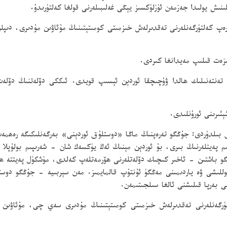
لىنىش يولىدا جەزمەن ئۈزلۈكسىز يېڭى غەلىبىلەرنى قولغا كەلتۈرىدۇ.
رەپ كەلتۈرگەنلەرنى تەقدىرلەش خىزمىتى كومىتېتىنىڭ مۇئاۋىن مۇدىرى، دىپل
زەت قىلىپ مەيدانغا كىردى.
تەنتەنىلىك ھالدا ۋۇچىچقا ئوردېن ئېسىپ قويدى. ئىككى دۆلەتنىڭ دۆلەت
ېئىرىنى ئورۇنلىدى.
ىلدۈردى: جۇڭگو تەرەپنىڭ ماڭا «دوستلۇق ئوردېنى» بەرگەنلىكىگە رەھمەت 
م پەيتلەرنىڭ بىرى، بۇ ئوردېن مېنىڭ ئەڭ يۈكسەك شان - شەرىپىم بولۇپلا
جۇڭگو باشتىن - ئاخىر كىچىك دۆلەتلەرنى ھۆرمەتلەپ كەلدى، مۈشكۈل پەيتتە ھ
قوللىشى ۋە ياردىمىنى مەڭگۈ ئۇنتۇپ قالمايمىز. مەن سېربىيە - جۇڭگو دو
ى بەرپا قىلىشنى ئالغا سىلجىتىمەن.
ەلتۈرگەنلەرنى تەقدىرلەش خىزمىتى كومىتېتىنىڭ مۇدىرى سەي چى، مۇئاۋى