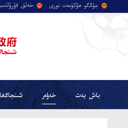
باش بەت
خەۋەر
شىنجاڭغا 