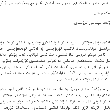
قىسى تامارا بىللە كىردى. پۈتۈن مەيداندىكى ئەزىز مېھمانلار ئورنىدىن تۇرۇ
ىگە چىقتى.
لەت شېئىرىنى ئورۇنلىدى.
تىن بۇيان جۇڭگو - سېربىيە دوستلۇقىغا كۈچ چىقىرىپ، ئىككى دۆلەت مۇناسى
ەمراھلىق مۇناسىۋىتىنىڭ ئاكتىپ قۇرغۇچىسى ۋە قەتئىي قوغدىغۇچىسى. جۇڭ
- ئاخىر جۇڭگو تەرەپنى ئەڭ قەتئىي، ئەڭ ئېنىق قوللاپ، كەڭ جۇڭگو خەلقىن
ۇل تاشتەك مۇستەھكەم، ئەمەلىي ھەمكارلىق نەتىجىلىرى كۆرۈنەرلىك بولۇپ، ئە
رقىدىن ئورتاق بەرپا قىلىندى. ئەمەلىيەت شۇنى ئىسپاتلىدىكى، جۇڭگو بىلەن 
ا ئېلىپ، بىر - بىرىنى ئۇتۇق قازاندۇرۇپ، ئىككى دۆلەت خەلقىگە ئەمەلىي
 ئەرزىيدىغان ئۈلگە بىلەن تەمىنلىدى.
» جۇڭخۇا خەلق جۇمھۇرىيىتىنىڭ سىرتقا قارىتىلغان ئەڭ ئالىي شەرەپ ئور
ەشتۈرۈپلا قالماي، يەنە ئىككى دۆلەت خەلقىنىڭ يېڭى دەۋردىكى جۇڭگو - 
ستلۇقى قان بىلەن ئوتتا تاۋلىنىشنى باشتىن كەچۈرگەن بولۇپ، ھازىرقى كۆپ
، ئۆزىگە ئۆزى ئىگە بولۇشقا قەتئىي ئىنتىلىدۇ، مىللەتنىڭ ئىززەت - 