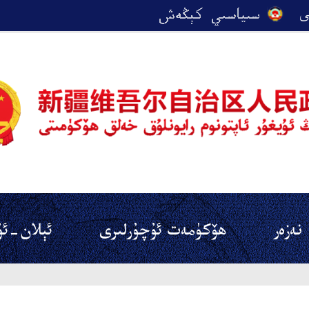
نەزەر
ھۆكۈمەت ئۇچۇرلىرى
ئېلان-ئۇ