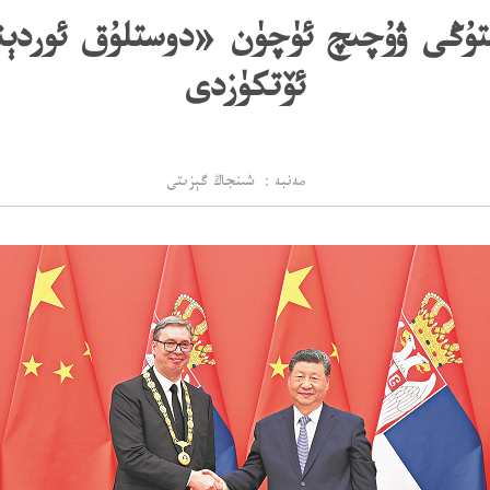
تۇڭى ۋۇچىچ ئۈچۈن «دوستلۇق ئوردېن
ئۆتكۈزدى
مەنبە： شىنجاڭ گېزىتى