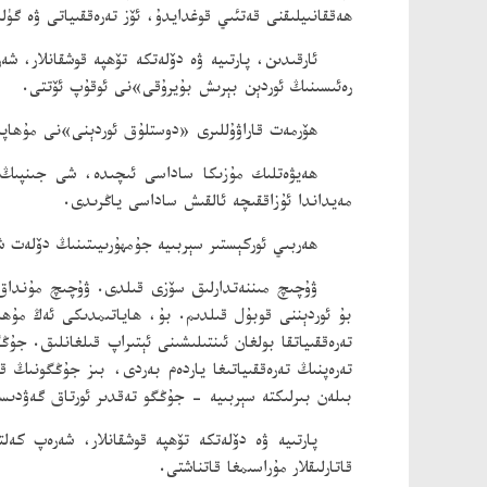
ھەققانىيلىقنى قەتئىي قوغدايدۇ، ئۆز تەرەققىياتى ۋە گۈل
ئارقىدىن، پارتىيە ۋە دۆلەتكە
تۆھپە قوشقانلار، شە
رەئىسىنىڭ ئوردېن بېرىش بۇيرۇقى»نى ئوقۇپ ئۆتتى.
ھۆرمەت قاراۋۇللىرى «دوستلۇق ئوردېنى»نى مۇھاپى
ھەيۋەتلىك مۇزىكا ساداسى ئىچىدە، شى جىنپىڭ 
مەيداندا ئۇزاققىچە ئالقىش ساداسى ياڭرىدى.
ھەربىي ئوركېستىر سېربىيە جۇمھۇرىيىتىنىڭ دۆلەت ش
ۋۇچىچ مىننەتدارلىق سۆزى قىلدى. ۋۇچىچ مۇنداق ب
بۇ ئوردېننى قوبۇل قىلدىم. بۇ، ھاياتىمدىكى ئەڭ مۇھى
تەرەققىياتقا بولغان ئىنتىلىشىنى ئېتىراپ قىلغانلىق. 
تەرەپنىڭ تەرەققىياتىغا ياردەم بەردى، بىز جۇڭگونىڭ 
بىلەن بىرلىكتە سېربىيە - جۇڭگو تەقدىر ئورتاق گەۋدىس
پارتىيە ۋە دۆلەتكە تۆھپە قوشقانلار، شەرەپ ك
قاتارلىقلار مۇراسىمغا قاتناشتى.