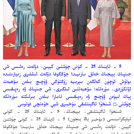
5 - ئاينىڭ 25 - كۈنى چۈشتىن كېيىن، دۆلەت رەئىسى شى
جىنپىڭ بېيجىڭ خەلق سارىيىدا جۇڭگوغا دۆلەت ئىشلىرى زىيارىتىدە
بولۇش ئۈچۈن كەلگەن سېربىيە زۇڭتۇڭى ۋۇچىچ بىلەن سۆھبەت
ئۆتكۈزدى. سۈرەتتە: سۆھبەتتىن ئىلگىرى، شى جىنپىڭ ۋە رەپىقىسى
پېڭ لىيۈەن ۋۇچىچ ۋە رەپىقىسى تامارا بىلەن بىرلىكتە سۈرەتكە
چۈشتى.
□
شىنخۇا ئاگېنتلىقى مۇخبىرى شيې خۇەنچى فوتوسى
شىنخۇا ئاگېنتلىقى، بېيجىڭ، 5 - ئاينىڭ 25 - كۈنى
تېلېگراممىسى
(مۇخبىر
ياڭ يىجۈن
) 5 - ئاينىڭ 25 - كۈنى چۈشتىن
كېيىن، دۆلەت رەئىسى شى جىنپىڭ بېيجىڭ خەلق سارىيىدا جۇڭگوغا