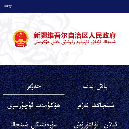
中文
باش بەت
خەۋەر
شىنجاڭغا نەزەر
ھۆكۈمەت ئۇچۇرلىرى
ئېلان-ئۇقتۇرۇش
سۈرەتتىكى شىنجاڭ