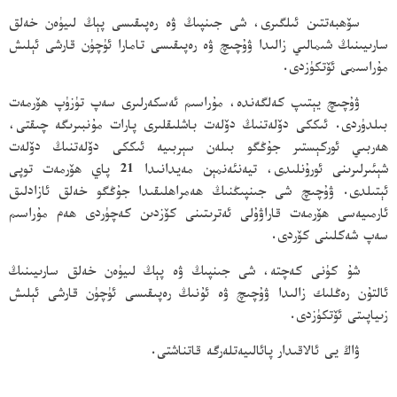
سۆھبەتتىن ئىلگىرى، شى جىنپىڭ ۋە رەپىقىسى پېڭ لىيۈەن خەلق
سارىيىنىڭ شىمالىي زالىدا ۋۇچىچ ۋە رەپىقىسى تامارا ئۈچۈن قارشى ئېلىش
مۇراسىمى ئۆتكۈزدى.
ۋۇچىچ يېتىپ كەلگەندە، مۇراسىم ئەسكەرلىرى سەپ تۈزۈپ ھۆرمەت
بىلدۈردى. ئىككى دۆلەتنىڭ دۆلەت باشلىقلىرى پارات مۇنبىرىگە چىقتى،
ھەربىي ئوركېستىر جۇڭگو بىلەن سېربىيە ئىككى دۆلەتنىڭ دۆلەت
شېئىرلىرىنى ئورۇنلىدى، تيەنئەنمېن مەيدانىدا 21 پاي ھۆرمەت توپى
ئېتىلدى. ۋۇچىچ شى جىنپىڭنىڭ ھەمراھلىقىدا جۇڭگو خەلق ئازادلىق
ئارمىيەسى ھۆرمەت قاراۋۇلى ئەترىتىنى كۆزدىن كەچۈردى ھەم مۇراسىم
سەپ شەكلىنى كۆردى.
شۇ كۈنى كەچتە، شى جىنپىڭ ۋە پېڭ لىيۈەن خەلق سارىيىنىڭ
ئالتۇن رەڭلىك زالىدا ۋۇچىچ ۋە ئۇنىڭ رەپىقىسى ئۈچۈن قارشى ئېلىش
زىياپىتى ئۆتكۈزدى.
ۋاڭ يى ئالاقىدار پائالىيەتلەرگە قاتناشتى.