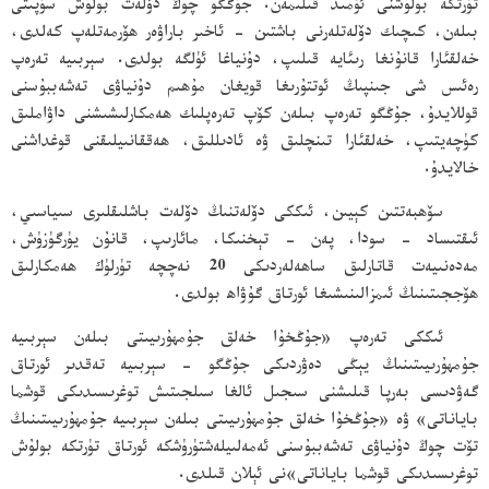
تۈرتكە بولۇشنى ئۈمىد قىلىمەن. جۇڭگو چوڭ دۆلەت بولۇش سۈپىتى
بىلەن، كىچىك دۆلەتلەرنى باشتىن - ئاخىر باراۋەر ھۆرمەتلەپ كەلدى،
خەلقئارا قانۇنغا رىئايە قىلىپ، دۇنياغا ئۈلگە بولدى. سېربىيە تەرەپ
رەئىس شى جىنپىڭ ئوتتۇرىغا قويغان مۇھىم دۇنياۋى تەشەببۇسنى
قوللايدۇ، جۇڭگو تەرەپ بىلەن كۆپ تەرەپلىك ھەمكارلىشىشنى داۋاملىق
كۈچەيتىپ، خەلقئارا تىنچلىق ۋە ئادىللىق، ھەققانىيلىقنى قوغداشنى
خالايدۇ.
سۆھبەتتىن كېيىن، ئىككى دۆلەتنىڭ دۆلەت باشلىقلىرى سىياسىي،
ئىقتىساد - سودا، پەن - تېخنىكا، مائارىپ، قانۇن يۈرگۈزۈش،
مەدەنىيەت قاتارلىق ساھەلەردىكى 20 نەچچە تۈرلۈك ھەمكارلىق
ھۆججىتىنىڭ ئىمزالىنىشىغا ئورتاق گۇۋاھ بولدى.
ئىككى تەرەپ «جۇڭخۇا خەلق جۇمھۇرىيىتى بىلەن سېربىيە
جۇمھۇرىيىتىنىڭ يېڭى دەۋردىكى جۇڭگو - سېربىيە تەقدىر ئورتاق
گەۋدىسى بەرپا قىلىشنى سىجىل ئالغا سىلجىتىش توغرىسىدىكى قوشما
باياناتى» ۋە «جۇڭخۇا خەلق جۇمھۇرىيىتى بىلەن سېربىيە جۇمھۇرىيىتىنىڭ
تۆت چوڭ دۇنياۋى تەشەببۇسنى ئەمەلىيلەشتۈرۈشكە ئورتاق تۈرتكە بولۇش
توغرىسىدىكى قوشما باياناتى»نى ئېلان قىلدى.