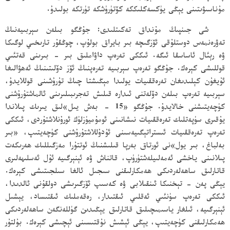
مۇناسىۋىتىنى يېڭى يۈكسەكلىككە كۆتۈرۈشكە تۈرتكە بولىدۇ.
شى جىنپىڭ مۇنداق تەكىتلىدى: جۇڭگو بىلەن سېربىيەنىڭ
تەۋرەنمەس دوستلۇقى ئۆزگىچە بىر بايراق بولۇپ، چوڭقۇر تارىخىي لوگىكا
ۋە رېئال ئاساسقا ئىگە. ئىككى تەرەپ داۋاملىق بىر - بىرىنى قەتئىي
قوللىشى كېرەك. جۇڭگو تەرەپ سېربىيە تەرەپنىڭ ئۆز دۆلىتىنىڭ ئەھۋالىغا
ئۇيغۇن كېلىدىغان تەرەققىيات يولىدا مېڭىشتا چىڭ تۇرۇشىنى قوللايدۇ،
سېربىيە تەرەپ بىلەن دۆلەتنى ئىدارە قىلىش تەجرىبىلىرىنى ئالماشتۇرۇشنى
كۈچەيتىشنى خالايدۇ. جۇڭگو «15 - بەش يىل»لىق يىرىك پىلاندا
يۇقىرى سۈپەتلىك تەرەققىيات نىشانىنى ئومۇميۈزلۈك ئورۇنلاشتۇردى، ئىككى
تەرەپ تەرەققىيات ئىستراتېگىيەسىنى ئۇدۇللاشتۇرۇشنى كۈچەيتىپ، «بىر
بەلباغ، بىر يول»نى ئورتاق بەرپا قىلىشنىڭ ئوتتۇرا مەزگىللىك ھەرىكەت
پىلانىنى ياخشى ئەمەلىيلەشتۈرۈپ، قاتناش ۋە ئېنېرگىيە ئۇل ئەسلىھەلىرى
قاتارلىق ساھەلەردىكى ھەمكارلىقنى سىجىل ئالغا سىلجىتىشى كېرەك.
يېڭى پەن - تېخنىكا ئىنقىلابى ۋە كەسىپ ئۆزگىرىشى دولقۇنى ئالدىدا،
ئىككى تەرەپ سۈنئىي ئەقلىي ئىقتىدار، رەقەملىك ئىقتىساد، يېشىل
ئېنېرگىيە، ئىلغار ياسىمىچىلىق قاتارلىق يېڭىدىن گۈللەنگەن ساھەلەردىكى
ھەمكارلىقنى كۈچەيتىپ، يېڭى ئېشىش نۇقتىسىنى ئېچىشى كېرەك. بۇلتۇر