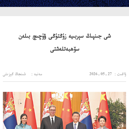
شى جىنپىڭ سېربىيە زۇڭتۇڭى ۋۇچىچ بىلەن
سۆھبەتلەشتى
：ۋاقىت
2026-05-27
مەنبە： شىنجاڭ گېزىتى