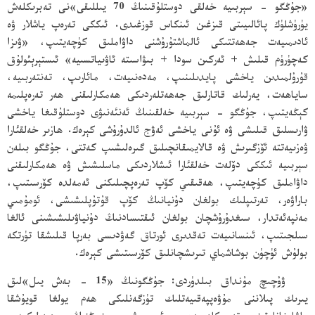
«جۇڭگو - سېربىيە خەلقى دوستلۇقىنىڭ 70 يىللىقى»نى تەبرىكلەش
يۈرۈشلۈك پائالىيىتى قىزغىن ئىنكاس قوزغىدى. ئىككى تەرەپ ياشلار ۋە
ئادىمىيەت جەھەتتىكى ئالماشتۇرۇشنى داۋاملىق كۈچەيتىپ، «ۋىزا
كەچۈرۈم قىلىش + ئەركىن سودا + بىۋاسىتە ئاۋىياتسىيە» ئىستېرېئولۇق
قۇرۇلمىدىن ياخشى پايدىلىنىپ، مەدەنىيەت، مائارىپ، تەنتەربىيە،
ساياھەت، يەرلىك قاتارلىق جەھەتلەردىكى ھەمكارلىقنى ھەر تەرەپلىمە
كېڭەيتىپ، جۇڭگو - سېربىيە خەلقىنىڭ ئەنئەنىۋى دوستلۇقىغا ياخشى
ۋارىسلىق قىلىشى ۋە ئۇنى ياخشى ئەۋج ئالدۇرۇشى كېرەك. ھازىر خەلقئارا
ۋەزىيەتتە ئۆزگىرىش ۋە قالايمىقانچىلىق گىرەلىشىپ كەتتى، جۇڭگو بىلەن
سېربىيە ئىككى دۆلەت خەلقئارا ئىشلاردىكى ماسلىشىش ۋە ھەمكارلىقنى
داۋاملىق كۈچەيتىپ، ھەقىقىي كۆپ تەرەپچىلىكنى ئەمەلدە كۆرسىتىپ،
باراۋەر، تەرتىپلىك بولغان دۇنيانىڭ كۆپ قۇتۇپلىشىشى، ئومۇمىي
مەنپەئەتدار، سىغدۇرۇشچان بولغان ئىقتىسادنىڭ دۇنياۋىلىشىشىنى ئالغا
سىلجىتىپ، ئىنسانىيەت تەقدىرى ئورتاق گەۋدىسى بەرپا قىلىشقا تۈرتكە
بولۇش ئۈچۈن بوشاشماي تىرىشچانلىق كۆرسىتىشى كېرەك.
ۋۇچىچ مۇنداق بىلدۈردى: جۇڭگونىڭ «15 - بەش يىل»لىق
يىرىك پىلاننى مۇۋەپپەقىيەتلىك تۈزگەنلىكى ھەم يولغا قويۇشقا