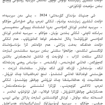
دۆلەت ئىشلىرى زىيارىتىدە بولۇش ئۈچۈن كەلگەن سېربىيە زۇڭتۇڭى ۋۇچىچ
بىلەن سۆھبەت ئۆتكۈزدى.
شى جىنپىڭ مۇنداق كۆرسەتتى: 2024 - يىلى مەن سېربىيەدە
دۆلەت ئىشلىرى زىيارىتىدە بولدۇم، ئىككى تەرەپ يېڭى دەۋردىكى جۇڭگو
- سېربىيە تەقدىر ئورتاق گەۋدىسى بەرپا قىلىشنىڭ يېپيېڭى سەھىپىسىنى
بىرلىكتە ئاچتى. ئىككى يىلدىن بۇيان، جۇڭگو - سېربىيە تەقدىر ئورتاق
گەۋدىسى قۇرۇلۇشىدا پائال نەتىجىلەر قولغا كەلتۈرۈلۈپ، ھەم ئىككى
دۆلەت خەلقىگە بەخت ياراتتى، ھەم دۆلەتلەر ئارا مۇناسىۋەتنىڭ
ئۈلگىسىنى تىكلىدى. جۇڭخۇا مىللىتى بىلەن سېربىيە مىللىتىدىن ئىبارەت
ئىككى مىللەت ئازاب - ئوقۇبەت ۋە شانلىق نەتىجىلەرنى باشتىن
كەچۈرگەن، قەتئىي تەۋرەنمەس، ئېگىلمەس - سۇنماس روھىي پەزىلەتكە
ئىگە، مۇستەقىل، ئۆزىگە ئۆزى ئىگە بولۇش، مىللەتنىڭ ئىززەت -
ھۆرمىتىنى قوغداشقا قەتئىي ئىنتىلىدۇ، تىنچ تەرەققىياتتا چىڭ تۇرۇش،
ھەققانىيەت ۋە ھەققانىيلىقتا چىڭ تۇرۇشنى چوڭقۇر چۈشىنىدۇ. ئىككى
تەرەپ ئالاقىنى كۈچەيتىپ، ئۆزئارا ئىشىنىشنى مۇستەھكەملەش،
ھەمكارلىقنى چوڭقۇرلاشتۇرۇش، ئۆزئارا قوللاپ، قول تۇتۇشۇپ تەقدىر -
قىسمەتتە بىللە بولۇش، ئورتاق گۈللىنىشتىن ئىبارەت پارلاق يولنى تېپىپ
چىقىپ، جۇڭگو - سېربىيە ئومۇميۈزلۈك ئىستراتېگىيەلىك ھەمراھلىق