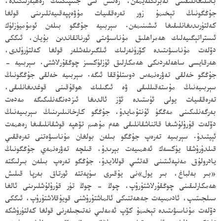
باشلىغانلىقىنى تەبرىكلەيمەن، رەئىس شى جىنپىڭنىڭ رەھبەرلىكىدە،
جۇڭگونىڭ تېخىمۇ زور تەرەققىيات مۇۋەپپەقىيەتلىرىنى قولغا
كەلتۈرىدىغانلىقىغا ئىشىنىمەن. سېربىيە جۇڭگو بىلەن ئومۇميۈزلۈك
ئىستراتېگىيەلىك ھەمراھلىق مۇناسىۋىتى ئورناتقاندىن بۇيان، ئىككى
دۆلەت مۇناسىۋىتىدە كۆرۈنەرلىك ئىلگىرىلەشلەر قولغا كەلتۈرۈلدى،
ھەرقايسى ساھەلەردىكى ھەمكارلىق ئۈزلۈكسىز چوڭقۇرلاشتى. سېربىيە -
جۇڭگو خەلقى تەۋرەنمەس دوستلۇققا ئىگە. سېربىيە خەلقى جۇڭگونىڭ
سېربىيەنىڭ مۇستەقىللىقى ۋە ئىگىلىك ھوقۇقىنى قوغدىغانلىقى،
تەرەققىيات يولى ئۈستىدە ئۆز ئالدىغا ئىزدەنگەنلىكىگە مەدەت
بەرگەنلىكىنى مەڭگۈ ئۇنتۇمايدۇ، جۇڭگو كارخانىلىرىنىڭ سېربىيەنىڭ
دۆلەت قۇرۇلۇشىغا قاتناشقانلىقى ھەم مۇھىم تۆھپە قوشقانلىقىغا رەھمەت
ئېيتىدۇ. سېربىيە تەرەپ جۇڭگو بىلەن بولغان مۇناسىۋەتنى تەرەققىي
قىلدۇرۇشقا يۈكسەك ئەھمىيەت بېرىدۇ، قىلچە تەۋرەنمەي جۇڭگونىڭ
يادرولۇق مەنپەئىتىنى قەتئىي قوللايدۇ. جۇڭگو تەرەپ بىلەن بىرلىكتە
«بىر بەلباغ، بىر يول»نى يۇقىرى سۈپەتتە ئورتاق بەرپا قىلىش
ھەمكارلىقىنى چوڭقۇرلاشتۇرۇپ، چوڭ - چوڭ تۈر قۇرۇلۇشلىرىنى ئالغا
سىلجىتىپ، ئادىمىيەت جەھەتتىكى ئالماشتۇرۇشنى قويۇقلاشتۇرۇپ، ئىككى
دۆلەت مۇناسىۋىتىدە تېخىمۇ كۆپ ئەمەلىي نەتىجىلەرنى قولغا كەلتۈرۈشكە