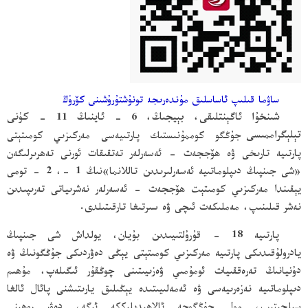
ساۋما قىلىپ ئاساسلىق مۇندەرىجە تونۇشتۇرۇشىنى كۆرۈڭ
شىنخۇا ئاگېنتلىقى، بېيجىڭ، 6 - ئاينىڭ 11 - كۈنى
تېلېگراممىسى
جۇڭگو كوممۇنىستىك پارتىيەسى مەركىزىي كومىتېتى
پارتىيە تارىخى ۋە ھۆججەت - ئەسەرلەر تەتقىقات ئورنى تەھرىرلىگەن
«شى جىنپىڭ دىپلوماتىيە ئەسەرلىرىدىن تاللانما»نىڭ 1 -، 2 - تومى
يېقىندا مەركىزىي كومىتېت ھۆججەت - ئەسەرلەر نەشرىياتى تەرىپىدىن
نەشر قىلىنىپ، مەملىكەت ئىچى ۋە سىرتىغا تارقىتىلدى.
پارتىيە 18 - قۇرۇلتىيىدىن بۇيان، يولداش شى جىنپىڭ
يادرولۇقىدىكى پارتىيە مەركىزىي كومىتېتى يېڭى دەۋردىكى جۇڭگونىڭ ۋە
دۇنيانىڭ تەرەققىيات ئومۇمىي ۋەزىيىتىنى چوڭقۇر ئىگىلەپ، مۇھىم
دىپلوماتىيە نەزەرىيەسى ۋە ئەمەلىيىتىدە يېڭىلىق يارىتىشنى پائال ئالغا