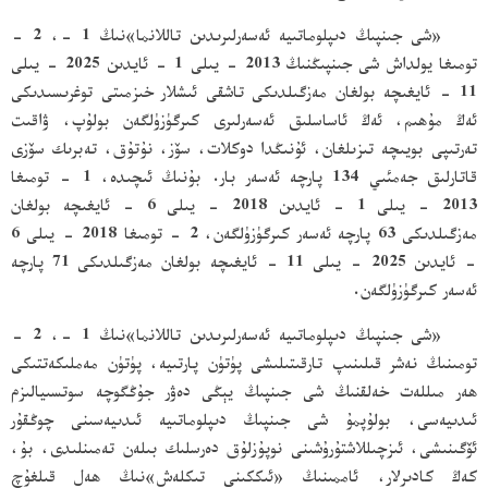
«شى جىنپىڭ دىپلوماتىيە ئەسەرلىرىدىن تاللانما»نىڭ 1 -، 2 -
تومىغا يولداش شى جىنپىڭنىڭ 2013 - يىلى 1 - ئايدىن 2025 - يىلى
11 - ئايغىچە بولغان مەزگىلدىكى تاشقى ئىشلار خىزمىتى توغرىسىدىكى
ئەڭ مۇھىم، ئەڭ ئاساسلىق ئەسەرلىرى كىرگۈزۈلگەن بولۇپ، ۋاقىت
تەرتىپى بويىچە تىزىلغان، ئۇنىڭدا دوكلات، سۆز، نۇتۇق، تەبرىك سۆزى
قاتارلىق جەمئىي 134 پارچە ئەسەر بار. بۇنىڭ ئىچىدە، 1 - تومىغا
2013 - يىلى 1 - ئايدىن 2018 - يىلى 6 - ئايغىچە بولغان
مەزگىلدىكى 63 پارچە ئەسەر كىرگۈزۈلگەن، 2 - تومىغا 2018 - يىلى 6
- ئايدىن 2025 - يىلى 11 - ئايغىچە بولغان مەزگىلدىكى 71 پارچە
ئەسەر كىرگۈزۈلگەن.
«شى جىنپىڭ دىپلوماتىيە ئەسەرلىرىدىن تاللانما»نىڭ 1 -، 2 -
تومىنىڭ نەشر قىلىنىپ تارقىتىلىشى پۈتۈن پارتىيە، پۈتۈن مەملىكەتتىكى
ھەر مىللەت خەلقنىڭ شى جىنپىڭ يېڭى دەۋر جۇڭگوچە سوتسىيالىزم
ئىدىيەسى، بولۇپمۇ شى جىنپىڭ دىپلوماتىيە ئىدىيەسىنى چوڭقۇر
ئۆگىنىشى، ئىزچىللاشتۇرۇشىنى نوپۇزلۇق دەرسلىك بىلەن تەمىنلىدى، بۇ،
كەڭ كادىرلار، ئاممىنىڭ «ئىككىنى تىكلەش»نىڭ ھەل قىلغۇچ