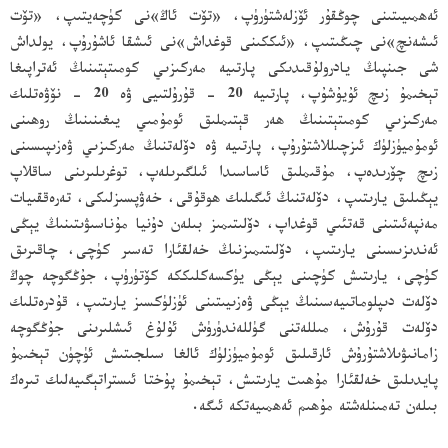
ئەھمىيىتىنى چوڭقۇر ئۆزلەشتۈرۈپ، «تۆت ئاڭ»نى كۈچەيتىپ، «تۆت
ئىشەنچ»نى چىڭىتىپ، «ئىككىنى قوغداش»نى ئىشقا ئاشۇرۇپ، يولداش
شى جىنپىڭ يادرولۇقىدىكى پارتىيە مەركىزىي كومىتېتىنىڭ ئەتراپىغا
تېخىمۇ زىچ ئۇيۇشۇپ، پارتىيە 20 - قۇرۇلتىيى ۋە 20 - نۆۋەتلىك
مەركىزىي كومىتېتىنىڭ ھەر قېتىملىق ئومۇمىي يىغىنىنىڭ روھىنى
ئومۇميۈزلۈك ئىزچىللاشتۇرۇپ، پارتىيە ۋە دۆلەتنىڭ مەركىزىي ۋەزىپىسىنى
زىچ چۆرىدەپ، مۇقىملىق ئاساسىدا ئىلگىرىلەپ، توغرىلىرىنى ساقلاپ
يېڭىلىق يارىتىپ، دۆلەتنىڭ ئىگىلىك ھوقۇقى، خەۋپسىزلىكى، تەرەققىيات
مەنپەئىتىنى قەتئىي قوغداپ، دۆلىتىمىز بىلەن دۇنيا مۇناسىۋىتىنىڭ يېڭى
ئەندىزىسىنى يارىتىپ، دۆلىتىمىزنىڭ خەلقئارا تەسىر كۈچى، چاقىرىق
كۈچى، يارىتىش كۈچىنى يېڭى يۈكسەكلىككە كۆتۈرۈپ، جۇڭگوچە چوڭ
دۆلەت دىپلوماتىيەسىنىڭ يېڭى ۋەزىيىتىنى ئۈزلۈكسىز يارىتىپ، قۇدرەتلىك
دۆلەت قۇرۇش، مىللەتنى گۈللەندۈرۈش ئۇلۇغ ئىشلىرىنى جۇڭگوچە
زامانىۋىلاشتۇرۇش ئارقىلىق ئومۇميۈزلۈك ئالغا سىلجىتىش ئۈچۈن تېخىمۇ
پايدىلىق خەلقئارا مۇھىت يارىتىش، تېخىمۇ پۇختا ئىستراتېگىيەلىك تىرەك
بىلەن تەمىنلەشتە مۇھىم ئەھمىيەتكە ئىگە.