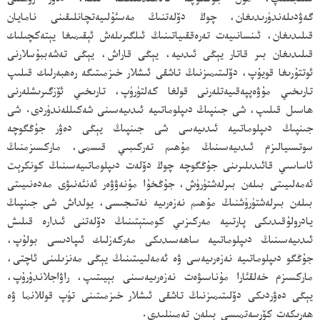
سىلجىتىپ، مول جۇڭگوچە ئالاھىدىلىككە ئىگە، دەۋر روھىنى
گەۋدىلەندۈرىدىغان، چوڭ دۆلەتنىڭ مەسئۇلىيەتچانلىقىنى نامايان
قىلىدىغان، ئىنسانىيەت تەرەققىياتىنىڭ ئىلگىرىلەش ئېقىمىغا يېتەكچىلىك
قىلىدىغان بىر قاتار يېڭى ئىدىيە، يېڭى قاراش، يېڭى تەشەببۇسلارنى
ئوتتۇرىغا قويۇپ، دۆلىتىمىزنىڭ تاشقى ئىشلار خىزمىتىگە رەھبەرلىك قىلىپ
تارىخىي مۇۋەپپەقىيەتلەرنى قولغا كەلتۈرۈپ، تارىخىي ئۆزگىرىشلەرنى
ھاسىل قىلىپ، شى جىنپىڭ دىپلوماتىيە ئىدىيەسىنى شەكىللەندۈردى. شى
جىنپىڭ دىپلوماتىيە ئىدىيەسى شى جىنپىڭ يېڭى دەۋر جۇڭگوچە
سوتسىيالىزم ئىدىيەسىنىڭ مۇھىم تەركىبىي قىسمى، ماركسىزمنىڭ
ئاساسىي قائىدىلىرىنى جۇڭگوچە چوڭ دۆلەت دىپلوماتىيەسىنىڭ كونكرېت
ئەمەلىيىتى بىلەن بىرلەشتۈرۈش، جۇڭخۇا مۇنەۋۋەر ئەنئەنىۋى مەدەنىيىتى
بىلەن بىرلەشتۈرۈشنىڭ مۇھىم نەزەرىيە نەتىجىسى، يولداش شى جىنپىڭ
يادرولۇقىدىكى پارتىيە مەركىزىي كومىتېتىنىڭ دۆلەتنى ئىدارە قىلىش
ئىدىيەسىنىڭ دىپلوماتىيە ساھەسىدىكى مەركەزلىك ئىپادىسى بولۇپ،
جۇڭگو دىپلوماتىيە نەزەرىيەسى ۋە ئەمەلىيىتىنىڭ يېڭى مەنزىلىنى ئاچتى،
ماركسىزم خەلقئارا مۇناسىۋەت نەزەرىيەسىنى بېيىتىپ، راۋاجلاندۇرۇپ،
يېڭى دەۋردىكى دۆلىتىمىزنىڭ تاشقى ئىشلار خىزمىتىنى تۈپ قوللانما ۋە
ھەرىكەت كۆرسەتمىسى بىلەن تەمىنلىدى.