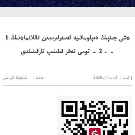
«شى جىنپىڭ دىپلوماتىيە ئەسەرلىرىدىن تاللانما»نىڭ 1
- ، 2 - تومى نەشر قىلىنىپ تارقىتىلدى
：ۋاقىت
2026-06-13
مەنبە： شىنجاڭ گېزىتى