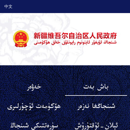
中文
باش بەت
خەۋەر
شىنجاڭغا نەزەر
ھۆكۈمەت ئۇچۇرلىرى
ئېلان-ئۇقتۇرۇش
سۈرەتتىكى شىنجاڭ