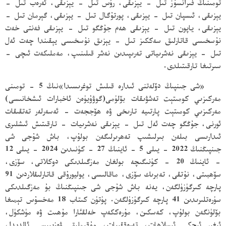
تومىنىڭ فىرانسۇز تىل - يېزىقى، رۇس تىل - يېزىقى، ئەرەب تىل -
يېزىقى، ئىسپان تىل - يېزىقى، پورتۇگال تىل - يېزىقى، گېرمان تىل -
يېزىقى، ياپون تىل - يېزىقى ھەم جۇڭگو تىل - يېزىقى فەنتى خەت
نۇسخىسى قاتارلىق سەككىز تىل - يېزىق نۇسخىسى يېقىندا چەت ئەل
تىل - يېزىقى نەشرىياتى تەرىپىدىن نەشر قىلىنىپ، مەملىكەت ئىچى -
سىرتىغا تارقىتىلدى.
«شى جىنپىڭ دۆلەتنى ئىدارە قىلىش توغرىسىدا»نىڭ 5 - تومىنى
مەركىزىي كومىتېت تەشۋىقات بۆلۈمى(گوۋۇيۈەن ئاخبارات ئىشخانىسى)
مەركىزىي كومىتېت پارتىيە تارىخى ۋە ھۆججەت - ئەسەرلەر تەتقىقات
ئورنى، جۇڭگو چەت ئەل تىل - يېزىقى نەشرىيات - تارقىتىش ئىشلىرى
ئىدارىسى بىلەن بىرلىشىپ تەھرىرلىگەن بولۇپ، باش شۇجى شى
جىنپىڭنىڭ 2022 - يىلى 5 - ئاينىڭ 27 - كۈنىدىن 2024 - يىلى 12
- ئاينىڭ 20 - كۈنىگىچە بولغان مەزگىلدىكى دوكلاتى، سۆزى،
سۆھبىتى، نۇتقى، تەبرىك سۆزى، ماقالىسى، يوليورۇقى قاتارلىقلاردىن 91
پارچە كىرگۈزۈلگەن، يەنە باش شۇجى شى جىنپىڭنىڭ بۇ مەزگىلدىكى
سۈرەتلىرىدىن 41 پارچە كىرگۈزۈلگەن. پۈتۈن كىتاب 18 مەخسۇس تېمىغا
بۆلۈنگەن بولۇپ، كەسكىن، مۇرەككەپ خەلقئارا مۇھىت ۋە مۈشكۈل،