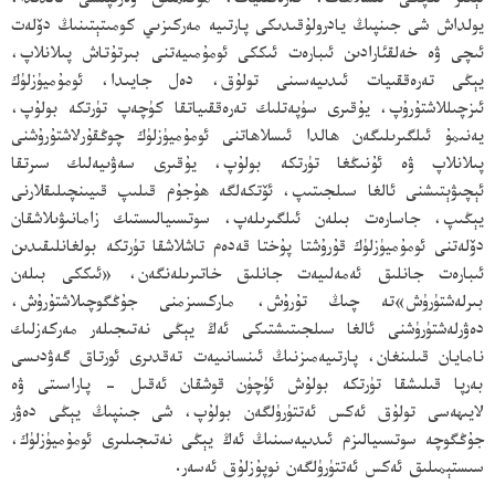
ئېغىر ئىچكى ئىسلاھات، تەرەققىيات، مۇقىملىق ۋەزىپىسى ئالدىدا،
يولداش شى جىنپىڭ يادرولۇقىدىكى پارتىيە مەركىزىي كومىتېتىنىڭ دۆلەت
ئىچى ۋە خەلقئارادىن ئىبارەت ئىككى ئومۇمىيەتنى بىرتۇتاش پىلانلاپ،
يېڭى تەرەققىيات ئىدىيەسىنى تولۇق، دەل جايىدا، ئومۇميۈزلۈك
ئىزچىللاشتۇرۇپ، يۇقىرى سۈپەتلىك تەرەققىياتقا كۈچەپ تۈرتكە بولۇپ،
يەنىمۇ ئىلگىرىلىگەن ھالدا ئىسلاھاتنى ئومۇميۈزلۈك چوڭقۇرلاشتۇرۇشنى
پىلانلاپ ۋە ئۇنىڭغا تۈرتكە بولۇپ، يۇقىرى سەۋىيەلىك سىرتقا
ئېچىۋېتىشنى ئالغا سىلجىتىپ، ئۆتكەلگە ھۇجۇم قىلىپ قىيىنچىلىقلارنى
يېڭىپ، جاسارەت بىلەن ئىلگىرىلەپ، سوتسىيالىستىك زامانىۋىلاشقان
دۆلەتنى ئومۇميۈزلۈك قۇرۇشتا پۇختا قەدەم تاشلاشقا تۈرتكە بولغانلىقىدىن
ئىبارەت جانلىق ئەمەلىيەت جانلىق خاتىرىلەنگەن، «ئىككى بىلەن
بىرلەشتۈرۈش»تە چىڭ تۇرۇش، ماركسىزمنى جۇڭگوچىلاشتۇرۇش،
دەۋرلەشتۈرۈشنى ئالغا سىلجىتىشتىكى ئەڭ يېڭى نەتىجىلەر مەركەزلىك
نامايان قىلىنغان، پارتىيەمىزنىڭ ئىنسانىيەت تەقدىرى ئورتاق گەۋدىسى
بەرپا قىلىشقا تۈرتكە بولۇش ئۈچۈن قوشقان ئەقىل - پاراسىتى ۋە
لايىھەسى تولۇق ئەكس ئەتتۈرۈلگەن بولۇپ، شى جىنپىڭ يېڭى دەۋر
جۇڭگوچە سوتسىيالىزم ئىدىيەسىنىڭ ئەڭ يېڭى نەتىجىلىرى ئومۇميۈزلۈك،
سىستېمىلىق ئەكس ئەتتۈرۈلگەن نوپۇزلۇق ئەسەر.