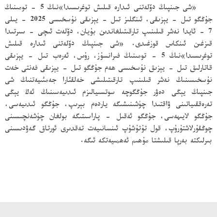
«شى جىنپىڭ دۆلەتنى ئىدارە قىلىش توغرىسىدا»نىڭ 5 - تومىنىڭ
جۇڭگو تىل - يېزىقى، ئىنگلىز تىل - يېزىقى نۇسخىسى 2025 - يىلى
7 - ئايدا نەشر قىلىنىپ تارقىتىلغاندىن بۇيان، دۆلەت ئىچى - سىرتىدا
قىزغىن ئىنكاس قوزغىدى. «شى جىنپىڭ دۆلەتنى ئىدارە قىلىش
توغرىسىدا»نىڭ 5 - تومىنىڭ فىرانسۇز، رۇس، ئەرەب تىل - يېزىقى
قاتارلىق تىل - يېزىق نۇسخىسى ھەم جۇڭگو تىل - يېزىقى فەنتى خەت
نۇسخىسىنىڭ نەشر قىلىنىپ تارقىتىلىشى خەلقئارا جەمئىيەتنىڭ شى
جىنپىڭ يېڭى دەۋر جۇڭگوچە سوتسىيالىزم ئىدىيەسىنىڭ ئەڭ يېڭى
تەرەققىياتىنى ۋاقتىدا چۈشىنىشىگە ياردەم بېرىپ، جۇڭگو ئىدىيەسى،
جۇڭگو لايىھەسى، جۇڭگو ئەقىل - پاراسىتىگە بولغان چۈشەنچىسىنى
چوڭقۇرلاشتۇرۇپ، قول تۇتۇشۇپ ئىنسانىيەت تەقدىرى ئورتاق گەۋدىسىنى
بىرلىكتە بەرپا قىلىشتا مۇھىم ئەھمىيەتكە ئىگە.