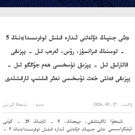
«شى جىنپىڭ دۆلەتنى ئىدارە قىلىش توغرىسىدا»نىڭ 5
- تومىنىڭ فىرانسۇز، رۇس، ئەرەب تىل - يېزىقى
قاتارلىق تىل - يېزىق نۇسخىسى ھەم جۇڭگو تىل -
يېزىقى فەنتى خەت نۇسخىسى نەشر قىلىنىپ تارقىتىلدى
：ۋاقىت
2026-05-27
مەنبە： شىنجاڭ گېزىتى
شىنخۇا ئاگېنتلىقى، بېيجىڭ، 5 - ئاينىڭ 25 - كۈنى
تېلېگراممىسى
«شى جىنپىڭ دۆلەتنى ئىدارە قىلىش توغرىسىدا»نىڭ 5 -