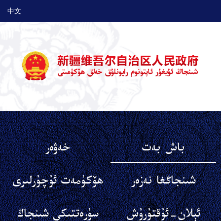
中文
باش بەت
خەۋەر
شىنجاڭغا نەزەر
ھۆكۈمەت ئۇچۇرلىرى
ئېلان-ئۇقتۇرۇش
سۈرەتتىكى شىنجاڭ