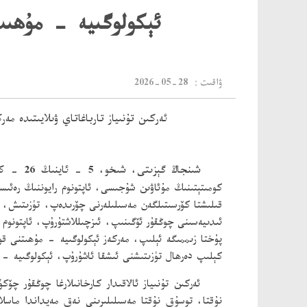
​ئېكولوگىيە - مۇھى
：ۋاقىت
2026-05-28
ئەركىن تۇنىياز تارباغاتاي ۋىلايىتىدە م
شىنجاڭ گېزىتى، شىخو، 5 - ئاينىڭ 26 - كۈنى خەۋىرى
كومىتېتىنىڭ مۇئاۋىن شۇجىسى، ئاپتونوم رايوننىڭ رەئىس
قىلىشتا كۆرسىتىلگەن مەسىلىلەرنى چۆرىدەپ، تۈزىتىش، 
ئىدىيەسىنى چوڭقۇر ئۆگىنىپ، ئىزچىللاشتۇرۇپ، ئاپتونوم 
پۇختا زىممىگە ئېلىپ، مەركەز ئېكولوگىيە - مۇھىتنى قوغ
كېلىپ دەرھال تۈزىتىشنى ئىشقا ئاشۇرۇپ، ئېكولوگىيە -
ئەركىن تۇنىياز ئالاقىدار كارخانىلارغا چوڭقۇر چ
نۇقتا، توسۇق نۇقتا مەسىلىلىرىنى نەق مەيداندا ماسلا