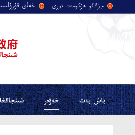
باش بەت
خەۋەر
شىنجاڭغا 