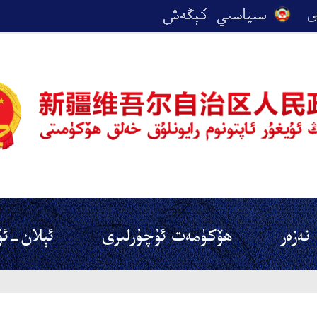
نەزەر
ھۆكۈمەت ئۇچۇرلىرى
ئېلان-ئۇ