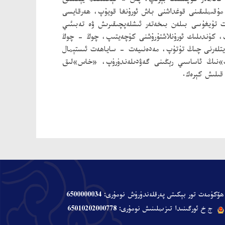
ائاملار كوچىسىغا بېرىپ، پەن - تېخنىكىدا يېڭىلىق
 مۇقىملىقىنى قوغداشنى باش ئورۇنغا قويۇپ، ھەرقايسى
 تۇيغۇسى بىلەن بىخەتەر ئىشلەپچىقىرىش ۋە تەبىئىي
ىپ، كۈندىلىك ئورۇنلاشتۇرۇشنى كۈچەيتىپ، چوڭ - چوڭ
ەيتلەرنى چىڭ تۇتۇپ، مەدەنىيەت - ساياھەت ئىستېمال
ەت»نىڭ ئاساسىي رېڭىنى گەۋدىلەندۈرۈپ، «خاس»لىق
قىلىش كېرەك.
ھۆكۈمەت تور بېكىتى پەرقلەندۈرۈش نومۇرى: 6500000034
ج خ ئورگىنىدا تىزىملىنىش نومۇرى: 65010202000778