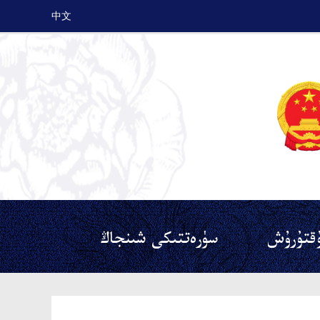
中文
قتۇرۇش
سۈرەتتىكى شىنجاڭ