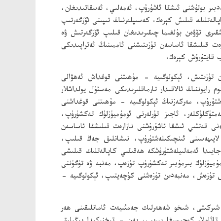
دبىر بولۇشنى ئىشقا ئاشۇرۇپ، ئەمەلىي، ئەسقاتىدىغان،
اپالەتلىك قىلىش كېرەك. كەسىپلەرنىڭ تىپىنى ئۆزگەرتىپ
شقىرى تۆۋەن بۇلغىما چىقىرىدىغان قىلىپ ئۆزگەرتىش ۋە
ەت قىلىشقا ئاساسەن تۈزىتىشنى ئاممىنىڭ ئەتراپىدىكى
ب قايتۇرۇش كېرەك.
سەن تۈزىتىش، ئېكولوگىيە - مۇھىتنى قوغداش ئەھۋالى
م رايوننىڭ ئالاقىدار تارماقلىرىدىكى مەسئۇل يولداشلار
اشتۇرۇپ، مەركەزنىڭ ئېكولوگىيە - مۇھىتنى قوغداشنى
تۈكلۈكلەر، ئاجىز تۈرلەرنى ئومۇميۈزلۈك تەكشۈرۈپ،
 قەتئىي ئىشقا ئاشۇرۇشنى نازارەت قىلىشقا ئاساسەن
لايىھەسىنى ئىنچىكىلەشتۈرۈپ، نىشانلىق جەڭ قىلىپ،
ايىدا ئەمەلىيلەشتۈرۈشكە ھەقىقىي كاپالەتلىك قىلىشى
ۇميۈزلۈك بىرمۇبىر تەكشۈرۈپ تۈزەپ، مەنبە ۋە تۈگۈننى
لىق تۈزەش، مەنبەدىن تۈزەشنى كۈچەيتىپ، ئېكولوگىيە -
ىركىتى، شىخو شەھەرلىك جەمئىيەت ئامانلىقىنى ھەر