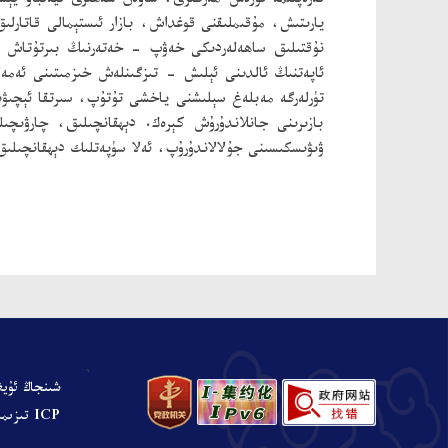
تەرەپلىمە تۈزەش مەركىزى، ساۋەن شەھىرى تيەنباۋ يې
يارىتىش، مۇقىملىقنى قوغداش، بازار ئىستېمالى قاتارل
نۇقتىلىق ساھەلەردىكى خەۋپ - خەتەرنىڭ بىرتۇتاش ئا
ئاپەتنىڭ ئالدىنى ئېلىش - تىزگىنلەش خىزمىتىنى ئەمە
تۈرلەرگە مەبلەغ سېلىشنى ياخشى تۇتۇپ، سىرتقا ئېچىۋ
بازىرىنى جانلاندۇرۇش كېرەك. دېھقانچىلىق، چارۋى
ۋىۋىسكىسىنى جۇلالاندۇرۇپ، ئەلا سۈپەتلىك دېھقانچىلى
、
شىنجاڭ ئۇيغ
ICP تىزىملىنىش نومۇرى: ش ICP ت 05001680-نومۇرلۇق