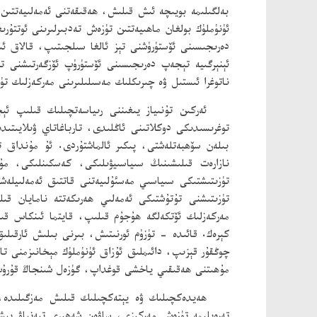
بەلگىلىمە بويىچە ئىش قىلىش، ھەقىقەتنى ئەمەلىيەتتىن 
ئۈنۈملۈك بولغان ماھىيەتتىن تۈزەش تەدبىرلىرىنى ئوتتۇر
دەرىجىسىنى ئۆستۈرۈشنى تېز ئالغا سىلجىتىپ، قالاق ئىش
ئېنېرگىيە تېجەپ دەرىجىسىنى ئۆستۈرۈپ ئۆزگەرتىشنى تې
ناتوغرا ئىستىل ۋە چىرىكلىك مەسىلىلىرىنى مەركەزلىك تۈ
ئەركىن تۇنىياز يىغىننى رىياسەتچىلىك قىلىپ ئې
توغرىسىدىكى دوكلاتىنى ئاڭلىدى، تارباغاتاي ۋىلايىتىدىك
بىلەن سۆھبەتلەشتى، پىكىر ئالماشتۇردى. ئۇ مۇنداق ت
نازارەت قىلىشىنىڭ سىياسىيۋىلىكى، كەسكىنلىكى، مۇھ
تۈزىتىشتىكى سىياسىي مەسئۇلىيەتنى قاتتىق ئەمەلىيل
تۈزىتىشنى تۇتۇشتىكى ئەمەلىي ھەرىكەتتە نامايان قى
مەركەزلىك ئۆتكەلگە ھۇجۇم قىلىپ، قايتما ئىنكاس قىلى
كېرەك. قائىدە - تۈزۈم ئورنىتىش، بىرنى بىلىش ئارقىلى
چوڭقۇر قېزىپ، دائىملىق ئۇزاق ئۈنۈملۈك مېخانىزمنى تا
مۇھىتنى ھەقىقىي ياخشى قوغداپ، گۈزەل شىنجاڭ قۇرۇپ
ھەيدەكچىلىك ۋە يېتەكچىلىك قىلىش مەزگىلىدە،