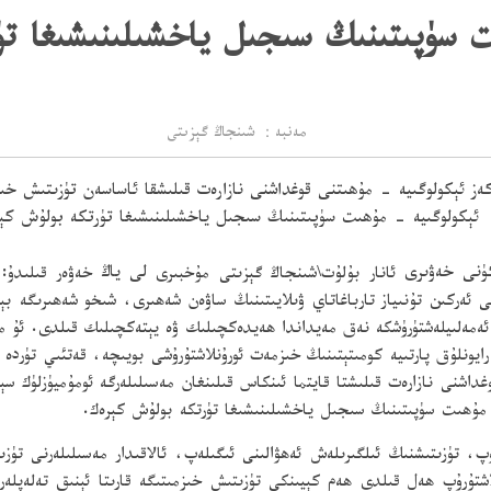
ت سۈپىتىنىڭ سىجىل ياخشىلىنىشىغا ت
مەنبە： شىنجاڭ گېزىتى
ەركەز ئېكولوگىيە - مۇھىتنى قوغداشنى نازارەت قىلىشقا ئاساسەن تۈزىتىش 
ئېكولوگىيە - مۇھىت سۈپىتىنىڭ سىجىل ياخشىلىنىشىغا تۈرتكە بولۇش كې
ئانار بۇلۇت\شىنجاڭ گېزىتى مۇخبىرى
لى ياڭ
ى ئەركىن تۇنىياز تارباغاتاي ۋىلايىتىنىڭ ساۋەن شەھىرى، شىخو شەھىرىگە ب
ئەمەلىيلەشتۈرۈشكە نەق مەيداندا ھەيدەكچىلىك ۋە يېتەكچىلىك قىلدى. ئۇ م
رايونلۇق پارتىيە كومىتېتىنىڭ خىزمەت ئورۇنلاشتۇرۇشى بويىچە، قەتئىي تۈرد
داشنى نازارەت قىلىشتا قايتما ئىنكاس قىلىنغان مەسىلىلەرگە ئومۇميۈزلۈك س
 مۇھىت سۈپىتىنىڭ سىجىل ياخشىلىنىشىغا تۈرتكە بولۇش كېرەك.
ۆكۈپ، تۈزىتىشنىڭ ئىلگىرىلەش ئەھۋالىنى ئىگىلەپ، ئالاقىدار مەسىلىلەرنى ت
شتۇرۇپ ھەل قىلدى ھەم كېيىنكى تۈزىتىش خىزمىتىگە قارىتا ئېنىق تەلەپلە