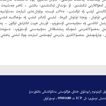
شىل يېمەكلىك چەكلىك شىركىتى، ساۋەن شەھىرى چوڭ تەخسىلىك مەززىلىك ت
ىق ئەھۋاللارنى ئىگىلىدى. ئۇ مۇنداق تەكىتلىدى: باشتىن - ئاخىر جەمئىيەت
لدىنى ئېلىپ ۋە تۈگىتىپ، «دائىم غېمىدە بولۇش»تىن ئىبارەت مەسئۇلىيەت
لىي تۇتۇش، پۇختا تۇتۇش كېرەك. ئىلمىي ئانالىز قىلىپ ۋە مۇھاكىمە قىل
ېتىش قاتلىمى ۋە سەۋىيەسىنى ئۆستۈرۈپ، قۇربان ھېيت قاتارلىق تۈگۈن - پ
چىلىق مەھسۇلاتلىرىنى ئىنچىكە پىششىقلاش سەۋىيەسىنى ئۆستۈرۈپ، «سۈپ
ق، چارۋىچىلىق مەھسۇلاتلىرى بازىرىنى ئېچىشتىن ئىبارەت چوڭ ئىشنى ياخشى 
ۇر ئاپتونوم رايونلۇق خەلق ھۆكۈمىتى
بەنگۇڭتىڭى باشقۇرىدۇ