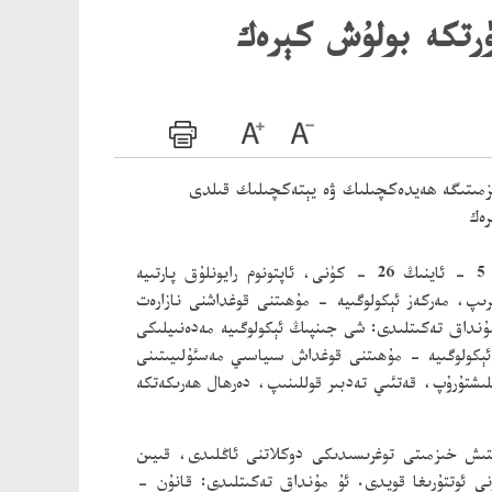
ۈرتكە بولۇش كېرەك
خىزمىتىگە ھەيدەكچىلىك ۋە يېتەكچىلىك قىلدى
رەك
خەۋەر قىلىدۇ: 5 - ئاينىڭ 26 - كۈنى، ئاپتونوم رايونلۇق پارتىيە
ېرىپ، مەركەز ئېكولوگىيە - مۇھىتنى قوغداشنى نازارەت
ۇنداق تەكىتلىدى: شى جىنپىڭ ئېكولوگىيە مەدەنىيلىكى
ە ئېكولوگىيە - مۇھىتنى قوغداش سىياسىي مەسئۇلىيىتىنى
ېلىشتۇرۇپ، قەتئىي تەدبىر قوللىنىپ، دەرھال ھەرىكەتكە
ۈزىتىش خىزمىتى توغرىسىدىكى دوكلاتنى ئاڭلىدى، قىيىن
رنى ئوتتۇرىغا قويدى. ئۇ مۇنداق تەكىتلىدى: قانۇن -