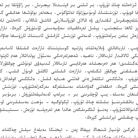
ئىزدەشتە چىڭ تۇرۇپ، بىر ئىشنى بىر قېتىمدىلا بېجىرىش، بىر زاۋۇتقا بىر تە
ىغا قويۇپ، تۈزىتىشنىڭ ئومۇميۈزلۈك تەلتۆكۈس، بىخەتەر بولۇشىغا ھەقىقىي ك
لەپچىقىرىش ئىقتىدارى ۋە قالاق قۇرۇلمىلارنى قاتتىق شاللاپ، ئادەتتىن تا
ز ئالغا سىلجىتىپ، يېشىل تەرەققىيات سەۋىيەسىنى ئۆستۈرۈش كېرەك. نازار
زەش بىلەن بىرلەشتۈرۈپ، ئەمەلىي تۈزىتىش ئارقىلىق ئاممىنىڭ ئارزۇسىغا جاۋا
چىپ، تارباغاتاي ۋىلايەتلىك پارتىيە كومىتېتىنىڭ نازارەت قىلىشقا ئاسا
ى ئالاقىدار تارماقلار، ناھىيە، شەھەرلەردىكى مەسئۇل يولداشلار ھەم ئاپتونو
ەكىتلىدى: ھەر دەرىجىلىك ھەرقايسى تارماقلار ئىدىيەۋى تونۇشنى چوڭقۇرل
ىملىقىنى چوڭقۇر ئىگىلەپ، نازارەت قىلىشنى ئاڭلىق قوبۇل قىلىپ، كەم
ەشتۈرۈپ، «ئىككىنى تىكلەش»نى قەتئىي ھىمايە قىلىش، «ئىككىنى قوغداش»نى
لىشى كېرەك. دىققەتنى گەۋدىلىك مەسىلىلەرگە مەركەزلەشتۈرۈپ، تۈزىتىش 
نغان مەسىلە، يىپ ئۇچلىرىنى بىر - بىرلەپ ئەمەلىيلەشتۈرۈش، بىرمۇبىر ج
ق باشقىلىرىنىمۇ بىلىشتە چىڭ تۇرۇپ، ئېكولوگىيە - مۇھىت مەسىلىلىرىنى ئوم
كامۇللاشتۇرۇپ، يەنىمۇ ئىلگىرىلىگەن ھالدا ھەر تەرەپلىمە تۈزەش، سىستېمى
 چىقىشنى تېزلىتىشى كېرەك.
 ئەركىن تۇنىياز شىنجاڭ بېيفاڭ پەن - تېخنىكا مەبلەغ سېلىش چەكلىك ش