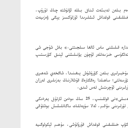
 ئادەم بىلەن تەبىئەت ئىناق بىللە ئۆتۈشتە چىڭ تۇرۇپ،
ىللىقىنى قوغداش ئىشلىرىدا ئۈزلۈكسىز يېڭى ۋەزىيەت
ئىدارە قىلىشنى ماس ئالغا سىلجىتتى.» باش شۇجى شى
كەلگۈسى خىزمەتلەر ئۈچۈن يۆنىلىشنى ئېنىق كۆرسىتىپ
ۇخبىرلىرى بىلەن كۆرۈشۈش يىغىنىدا، شاڭخەي شەھىرى
سەتتى: ساھىلدا رەڭگارەڭ قۇشلارنىڭ بەزىلىرى لەرزان
ۈرلىرىنى ئۇچرىتىش تەس ئىدى.
2013 - يىلى، چۇڭمىڭ شەرقىي ساھىل ئېكولوگىيەسىنى ئەسلىگە كەلتۈرۈش تۈرىنى باشلىدى. بۇ جاي بىر قولدا «ئېلىش ئەمىلى»نى قوللىنىپ، 25 مىڭ مودىن ئارتۇق يەردىكى
 تۈرلىرىنى مۇقىم، ئەلا سۈپەتلىك ماكانلىشىش بوشلۇقى
دە، دۆلىتىمىز جانلىقلارنىڭ كۆپ خىللىقىنى قوغداش قۇرۇلۇشى، مۇھىم ئېكولوگىيە