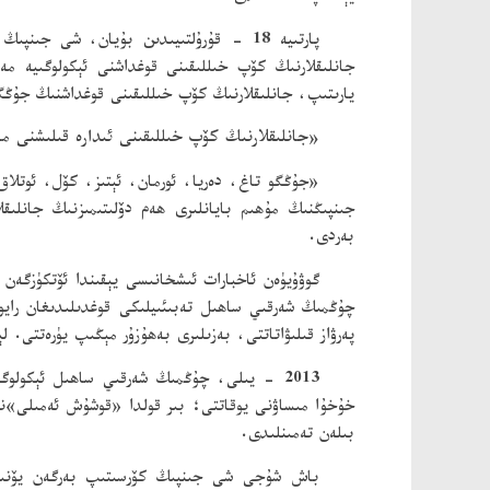
پارتىيە 18 - قۇرۇلتىيىدىن بۇيان، شى ج
جانلىقلارنىڭ كۆپ خىللىقىنى قوغداشنى ئېكولوگىيە مە
يارىتىپ، جانلىقلارنىڭ كۆپ خىللىقىنى قوغداشنىڭ جۇڭگ
«جانلىقلارنىڭ كۆپ خىللىقىنى ئىدارە قىلىشنى م
«جۇڭگو تاغ، دەريا، ئورمان، ئېتىز، كۆل، ئوتلا
جىنپىڭنىڭ مۇھىم بايانلىرى ھەم دۆلىتىمىزنىڭ جانلىق
بەردى.
گوۋۇيۈەن ئاخبارات ئىشخانىسى يېقىندا ئۆتكۈزگە
چۇڭمىڭ شەرقىي ساھىل تەبىئىيلىكى قوغدىلىدىغان رايون
پەرۋاز قىلىۋاتاتتى، بەزىلىرى بەھۇزۇر مېڭىپ يۈرەتتى.
خۇخۇا مىساۋنى يوقاتتى؛ بىر قولدا «قوشۇش ئەمىلى»نى ق
بىلەن تەمىنلىدى.