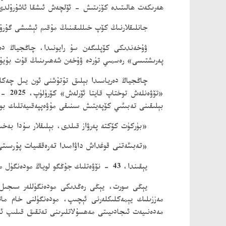
ھەرىكەت ھالىتىدە كۆزىتىش - ئۆلچەش ئىشقا ئاشۇرۇلدى
جانلىقلارنىڭ كۆپ خىللىقىنىڭ مۇقىم ئېشىشى گۇرۇپپ
ۋۇخەندىكى كۆپلىگەن سۇ رايونىدا، چاڭجياڭ دە
پەرىشتىسى» رەسمىي تۈردە ۋۇخەن شەھىرىنىڭ قۇت بۇيۇم
چاڭجياڭ دەرياسىدا بېلىق تۇتۇشنى ئون يىل چەكلەش
بېلىقىنى تەبىئىي كۆپەيتىش سىنىقى مۇۋەپپەقىيەتلىك بو
«بۈركۈت كۆكتە پەرۋاز قىلدى، بېلىقلار سۇدا بەخىر
«تەبىئەتنى قوغداش داۋامىدا تەرەققىيات پۇرسىت
يېقىندا، 43 - نۆۋەتلىك جۇڭگو لوياڭ مودەنگۈل مەدەنىيەت بايرىمى ئاياغلاشتى، لېكىن خېنەن لوياڭنىڭ «مودەنگۈل ئىقتىسادى» يەنىلا ئەۋجىگە چىقتى.
يېڭى سورت، يېڭى رەڭدىكى مودەنگۈللەر سىجىل 
مەززىلىك يېمەكلىكلەرنى ئېچىپ، مودەنگۈلنى خام مات
مەدەنىيەت ئىجادىيىتى مەھسۇلاتلىرىنى تەتقىق قىلىپ ئ