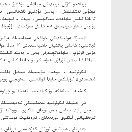
پوياڭخۇ كۆلى بويىدىكى جياڭشى يۇڭشيۇ ناھىي
قوشۇنى تەشكىللەش، «پەسىل قۇشلىرى ئاشخانىسى» قۇرۇ
تاماشا قىلىش ساياھەت يېتەكچىسى، يېمەك - ئىچمەك، ئا
بۇ يىل باھار بايرىمىلىق دەم ئېلىش مەزگىلىدە، ۋۇچېڭ پەسىل قۇشلىرى بازىرى مەنزىر
شەندۇڭ دۇڭيىڭدىكى خۇاڭخې دەرياسىنىڭ دېڭىزغا 
ئايلاندى؛ ش
ھۆسن قوشۇپ، ساياھەتچىلەرنى بەس - بەستە كېلىشكە ج
تاماشا قىلىدىغان نۇرغۇن ھەۋەسكار بۇ جايغا كېلىپ داك
ئېكولوگىيە - مۇھىت سۈپىتىنىڭ سىجىل ياخشىلى
ئىقتىسادى» كۆپلىگەن جايدا گۈللەندى. تەدرىجىي زورىي
كىشىلەر تەبىئەتكە يۈز كېلەلىسە، تەبىئەتمۇ چوقۇم
شى جىنپىڭ ئېكولوگىيە مەدەنىيلىكى ئىدىيەسىنىڭ
سىجىل پايدىلىنىشنى ماس ئورتاق ئىلگىرى سۈرۈشكە ئ
تەرەققىياتنى ئىلگىرى سۈرىدىغان، تەرەققىيات قوغداشنى
«يەرشارى ھاياتلىق ئورتاق گەۋدىسىنى ئورتاق بە