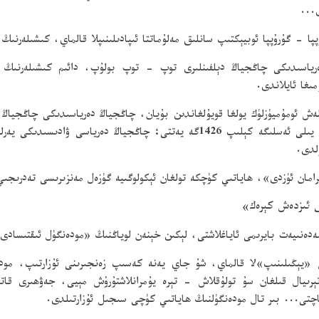
...
ا - گۇرۇپپا ئوبيېكتىپ سانلىق مەلۇماتتا ئىپادىلىنىپلا قالماي، كىشىلەرنىڭ
رياسىدىكى چاڭجياڭ دېلفىنلىرى توپ - توپ بولۇپ، دائىم كىشىلەرنىڭ 
ىغا ئايلاندى.
 ئومۇميۈزلۈك يولغا قويۇلغاندىن بۇيان، چاڭجياڭ دەرياسىدىكى چاڭجياڭ دېل
لدى.
امان ئۈزدى»، ھاياتىي كۈچكە تولغان ئېكولوگىيە گۈزەل مەنزىرىسى تەدرىجىي 
ى ئىزدەش كېرەك»
«يېڭىلىنىپ»لا قالماي، شۇ جاي يەنە كەسىپ زەنجىرىنى ئۇزارتىپ، مودەن
ېرىيال قىلغان سۇ تولۇقلاش - تېرە يۇمرانلاشتۇرۇش مېيى، جەۋھىرى قاتار
اچتى... بىر تال مودەنگۈلنىڭ ھاياتىي كۈچى سىجىل ئۇزارتىلدى.