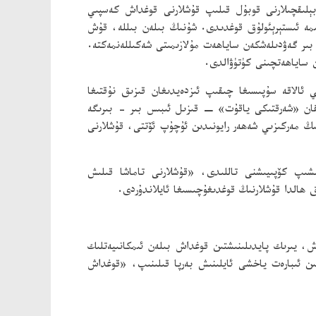
لىقچىلارنى قوبۇل قىلىپ قۇشلارنى قوغداش كەسپىي
مە ئىستېرېئولۇق قوغدىدى. شۇنىڭ بىلەن بىللە، قۇش
بىر گەۋدىلەشكەن ساياھەت مۇلازىمىتى شەكىللەنمەكتە.
ئالاقە سۇپىسىغا چىقىپ ئىزدەيدىغان قىزىق نۇقتىغا
ۇپ جورا ئىزدەۋاتقان «شەرقتىكى ياقۇت» − قىزىل ئىبىس بىر - بىرىگە
 مەركىزىي شەھەر رايونىدىن ئۇچۇپ ئۆتتى، قۇشلارنى
شىپ كۆپىيىشنى تاللىدى، «قۇشلارنى تاماشا قىلىش
 ھالدا قۇشلارنىڭ قوغدىغۇچىسىغا ئايلاندۇردى.
، يىرىك پايدىلىنىشتىن قوغداش بىلەن ئىمكانىيەتلىك
 ئىبارەت ياخشى ئايلىنىش بەرپا قىلىنىپ، «قوغداش