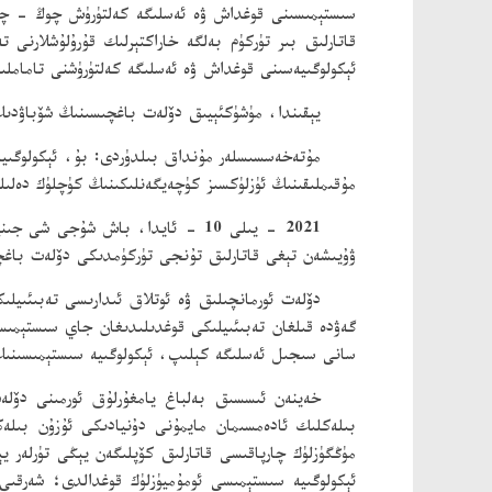
سىستېمىسىنى قوغداش ۋە ئەسلىگە كەلتۈرۈش چوڭ - چوڭ 
ئېكولوگىيەسىنى قوغداش ۋە ئەسلىگە كەلتۈرۈشنى تامامل
يېقىندا، مۈشۈكئېيىق دۆلەت باغچىسىنىڭ شۆباۋدىڭ بۆ
مۇتەخەسسىسلەر مۇنداق بىلدۈردى: بۇ، ئېكولوگىي
مۇقىملىقىنىڭ ئۈزلۈكسىز كۈچەيگەنلىكىنىڭ كۈچلۈك دەلىل
2021 - يىلى 10 - ئايدا، باش شۇ
ۋۇيىشەن تېغى قاتارلىق تۇنجى تۈركۈمدىكى دۆلەت باغ
دۆلەت ئورمانچىلىق ۋە ئوتلاق ئىدارىسى تەبىئىيل
سانى سىجىل ئەسلىگە كېلىپ، ئېكولوگىيە سىستېمىسىنى
خەينەن ئىسسىق بەلباغ يامغۇرلۇق ئورمىنى دۆلەت 
بىلەكلىك ئادەمسىمان مايمۇنى دۇنيادىكى ئۇزۇن بىلەك
مۈڭگۈزلۈك چارپاقىسى قاتارلىق كۆپلىگەن يېڭى تۈرلەر
ئېكولوگىيە سىستېمىسى ئومۇميۈزلۈك قوغدالدى؛ شەرقىي