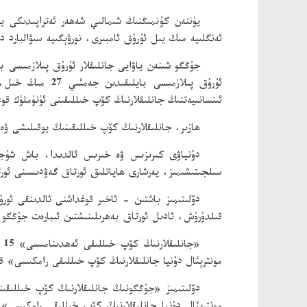
يۈننەن كۇنمىڭنىڭ شىمالىي شەھەر ئەتراپىدىكى يۈ
ئەنگلىيە مىڭ يىل ئۇرۇق ئامبىرى، نورۋېگىيە سىۋالبارد د
ئىنسانىيەتنىڭ جانلىقلارنىڭ كۆپ خىللىقىنى ئۈنۈملۈك ق
ھازىر، جانلىقلارنىڭ كۆپ خىللىقىنىڭ يوقىلىشى ۋە 
دۇنياۋى كىرىزىس ۋە خىرىس ئالدىدا، باش شۇجى 
سىلجىتىشىمىز، يەرشارى ھاياتلىق ئورتاق گەۋدىسىنى ئورت
دۆلىتىمىز باشتىن - ئاخىر قوغداشنى ئالدىنقى ئور
قىلدۇرۇش، ئادىل ئورتاق بەھرىلىنىشتىن ئىبارەت جۇڭگو 
«جانلىقلارنىڭ كۆپ خىللىقى ئەھدىنامىسى» 15 - قېتىملىق ئەھدىنامە تۈزۈشكەن تەرەپلەر يىغىنى (15
مونترېئال دۇنيا جانلىقلارنىڭ كۆپ خىللىقى رامكىسى» قا