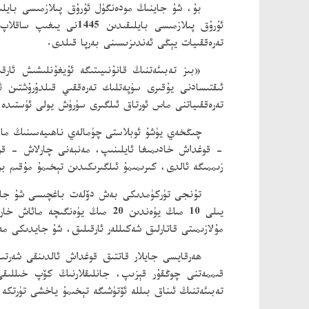
بۇ، شۇ جاينىڭ مودەنگۈل ئۇرۇق پىلازمىسى بايلىق
ئۇرۇق پىلازمىسى بايل
تەرەققىيات يېڭى ئەندىزىسىنى بەرپا قىلدى.
«بىز تەبىئەتنىڭ قانۇنىيىتىگە ئۇيغۇنلىشىش ئار
ئىقتىسادنى يۇقىرى سۈپەتلىك تەرەققىي قىلدۇرۇشتىن
تەرەققىياتنى ماس ئورتاق ئىلگىرى سۈرۈش يولى ئۈستىدە 
چىڭخەي يۈشۇ ئوبلاستى چۈمالەي ناھىيەسىنىڭ ماد
- قوغداش خادىمىغا ئايلىنىپ، مەنبەنى چارلاش - قو
زىممىگە ئالدى، كىرىمىمۇ ئىلگىرىكىدىن تېخىمۇ مۇقىم ب
يىلى 10 مىڭ يۈەندىن 20 مىڭ يۈ
مۇلازىمىتى قاتارلىق شەكىللەر ئارقىلىق، شۇ جايدىكى م
ھەرقايسى جايلار قاتتىق قوغداش ئالدىنقى شەرت
قىممەتنى چوڭقۇر قېزىپ، جانلىقلارنىڭ كۆپ خىللىقى 
تەبىئەتنىڭ ئىناق بىللە ئۆتۈشىگە تېخىمۇ ياخشى تۈرتكە