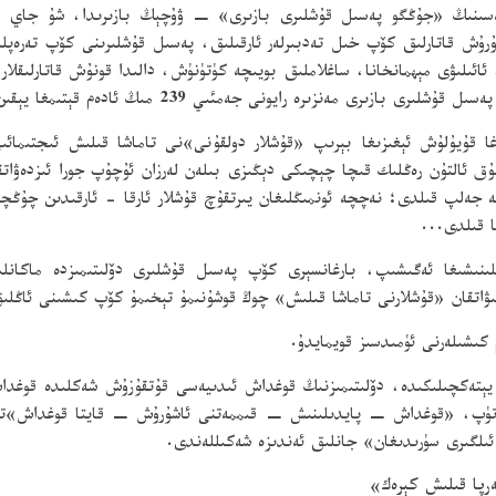
ەسىنىڭ «جۇڭگو پەسىل قۇشلىرى بازىرى» − ۋۇچېڭ بازىرىدا، شۇ جاي بې
ش قاتارلىق كۆپ خىل تەدبىرلەر ئارقىلىق، پەسىل قۇشلىرىنى كۆپ تەرەپلى
ئىلىۋى مېھمانخانا، ساغلاملىق بويىچە كۈتۈنۈش، دالىدا قونۇش قاتارلىقلار 
ە رايونى جەمئىي 239 مىڭ ئادەم قېتىمغا يېقىن ساياھەتچىنى كۈتۈۋالدى.
قۇيۇلۇش ئېغىزىغا بېرىپ «قۇشلار دولقۇنى»نى تاماشا قىلىش ئىجتىمائىي 
ەنشى ياڭشيەن ناھىيەسىدىكى 10 مىڭ مولۇق ئالتۇن رەڭلىك قىچا چېچىكى دېڭىزى بىلەن لەرزان ئۇچ
ەلپ قىلدى؛ نەچچە ئونمىڭلىغان يىرتقۇچ قۇشلار ئارقا - ئارقىدىن چۇڭچىڭ
ا قىلدى...
نىشىغا ئەگىشىپ، بارغانسېرى كۆپ پەسىل قۇشلىرى دۆلىتىمىزدە ماكانلى
ىۋاتقان «قۇشلارنى تاماشا قىلىش» چوڭ قوشۇنىمۇ تېخىمۇ كۆپ كىشىنى ئاڭلىق
 كىشىلەرنى ئۈمىدسىز قويمايدۇ.
 يېتەكچىلىكىدە، دۆلىتىمىزنىڭ قوغداش ئىدىيەسى قۇتقۇزۇش شەكلىدە قوغداش
ۆتۈپ، «قوغداش − پايدىلىنىش − قىممەتنى ئاشۇرۇش − قايتا قوغداش»تىن
 ئىلگىرى سۈرىدىغان» جانلىق ئەندىزە شەكىللەندى.
رپا قىلىش كېرەك»