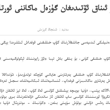
 ئىناق ئۆتىدىغان گۈزەل ماكاننى ئورت
مەنبە： شىنجاڭ گېزىتى
ىيلىكى ئىدىيەسى جانلىقلارنىڭ كۆپ خىللىقىنى قوغداش ئىشلىرىدا يېڭى ۋ
لىقلارنىڭ كۆپ خىللىقى كۈنى، بۇ يىلقى باش تېما «ئۆز رايونىنىڭ ئېكولوگىيەسىن
لارنىڭ كۆپ خىللىقى يەرشارىنى ھاياتىي كۈچكە تولدۇرىدۇ، شۇنداقلا ئ
 يەرشارى ماكانىمىزنى قوغداپ، ئىنسانىيەتنىڭ ئىمكانىيەتلىك سىجىل تەرەقق
25.09كە يېتىپ، دۇنيا بويىچە يېشىللىق كۆلىمى ئەڭ كۆپ، ئەڭ تېز ئاشقان دۆل
نگروۋا ئورمىنىنىڭ كۆلىمى ساپ ئاشقان ئاز ساندىكى دۆلەتلەرنىڭ بىرى بو
نىنىڭ رەئىس دۆلىتى بولۇش سۈپىتى بىلەن، «كۇنمىڭ - مونترېئال دۇنيا 