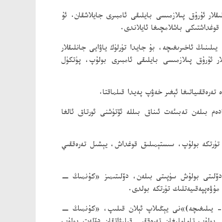
لار ئۇرۇق پىلازمىسى بايلىقى ئامبىرى جايلاشقان. ئۇ
ى قوغداشتىكى باشلامچىغا ئايلاندى.
نەن ياۋايى جانلىقلار ئۇرۇق پىلازمىسى بايلىقى ئامبىرىنىڭ مۇئاۋىن مۇدىرى سەي جيې مۇنداق تونۇشتۇردى: 2025 - يىلىنىڭ ئاخىرىغىچە، بۇ جايدا تۈرلۈك ياۋايى جانلىقلار
ڭ چوڭ ياۋايى جانلىقلار ئۇرۇق پىلازمىسى بايلىقى ئامبىرى بولۇپ، پۈتكۈل
ەرەققىياتىغا ئېغىر خەۋپ پەيدا قىلماقتا.
بىلەن تەبىئەت ئىناق بىللە ئۆتۈشنى ئورتاق ئالغا
ا تۈرتكە بولۇپ، سىستېمىلىق قوغداش، يېشىل تەرەققىي
ۆلىتى بولۇش سۈپىتى بىلەن، دۆلىتىمىز «كۇنمىڭ −
 مۇۋەپپەقىيەتلىك تۈرتكە بولدى.
تىمىز «جۇڭگونىڭ جانلىقلارنىڭ كۆپ خىللىقىنى قوغداش ئىستراتېگىيەسى ۋە ھەرىكەت پىلانى (2023 - يىلىدىن 2030 - يىلىغىچە)»نى يېڭىلاپ ئېلان قىلىپ، «كۇنمىڭ −