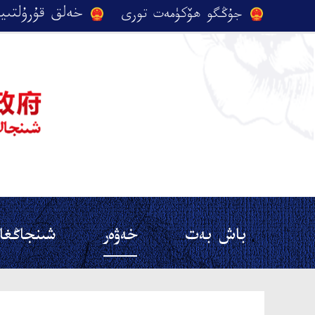
باش بەت
خەۋەر
شىنجاڭغا 