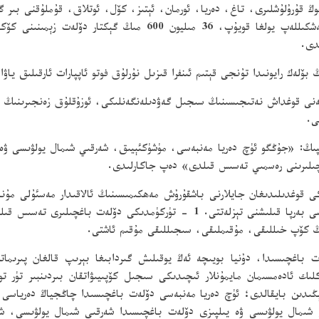
قۇرۇلۇشلىرى، تاغ، دەريا، ئورمان، ئېتىز، كۆل، ئوتلاق، قۇملۇقنى بىر گ
ىدى.
لەك رايونىدا تۇنجى قېتىم ئىنفرا قىزىل نۇرلۇق فوتو ئاپپارات ئارقىلىق ياۋا 
ەنى قوغداش نەتىجىسىنىڭ سىجىل گەۋدىلەنگەنلىكى، ئوزۇقلۇق زەنجىرىنىڭ 
ى.
جى شى جىنپىڭ: «جۇڭگو ئۈچ دەريا مەنبەسى، مۈشۈكئېيىق، شەرقىي شىمال يولۋىسى
چىلىرىنى رەسمىي تەسىس قىلدى» دەپ جاكارلىدى.
ىكى قوغدىلىدىغان جايلارنى باشقۇرۇش مەھكىمىسىنىڭ ئالاقىدار مەسئۇلى مۇن
گەۋدە قىلغان تەبىئىيلىكى قوغدىلىدىغان جاي سىستېمىسى بەرپا قىلىشنى تېزلەتتى. 1 
ڭ كۆپ خىللىقى، مۇقىملىقى، سىجىللىقى مۇقىم ئاشتى.
باغچىسىدا، دۇنيا بويىچە ئەڭ يوقىلىش گىردابىغا بېرىپ قالغان پىرىماتل
لىك ئادەمسىمان مايمۇنلار ئىچىدىكى سىجىل كۆپىيىۋاتقان بىردىنبىر تۈر
 يېڭىدىن بايقالدى؛ ئۈچ دەريا مەنبەسى دۆلەت باغچىسىدا چاڭجياڭ دەرياس
 شىمال يولۋىسى ۋە يىلپىزى دۆلەت باغچىسىدا شەرقىي شىمال يولۋىسى، شەر