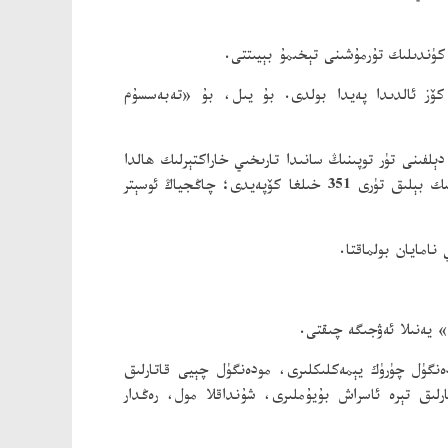
 كۈندىلىك تۇرمۇشىنى تېخىمۇ بېيىتتى.
كۆز ئالدىدا پەيدا بولدى. بۇ يىل، بۇ «تەبەسسۇم
فىنى تۈر توپىنىڭ سانىدا تارىخىي خاراكتېرلىك ھالدا
«تۆۋەنلەش توختاپ قايتا ئۆرلەش» كۆرۈلۈپ، 2025 - يىلى ئەسلىگە كېلىپ 1426گە يەتتى؛ چاڭجياڭ دەرياسى ۋادىسىدىكى يەرلىك بېلىق تۈرى 351 خىلغا كۆپەيدى؛ چاڭجياڭ ئوسېتر
نامايان بولماقتا.
گۈل چۈرۈك يېمەكلىكلىرى، مودەنگۈل چېيى قاتارلىق
لىق تېرە ئاسراش بۇيۇملىرى، شۇنداقلا مول، رەڭدار