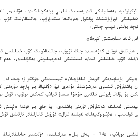
ىنپىڭ ئېكولوگىيە مەدەنىيلىكى ئىدىيەسىنىڭ ئىلمىي يېتەكچىلىكىدە، دۆلىتىمىز
دەنىيلىكى قۇرۇلۇشىنىڭ پۈتكۈل جەريانىغا سىڭدۈرۈپ، جانلىقلارنىڭ كۆپ خ
وچە يولىنى تېپىپ چىقتى.
اس ئالغا سىلجىتىش كېرەك»
ق ھاياتلىق ئورتاق گەۋدىسىدە چىڭ تۇرۇپ، جانلىقلارنىڭ كۆپ خىللىقىنى 
لارنىڭ كۆپ خىللىقىنى ئىدارە قىلىشتىكى تەجرىبىلىرىنى يەكۈنلىدى، ھەم 
ن «يېڭى مۇساپىدىكى كۈرەش قىلغۇچىلار» تېمىسىدىكى جۇڭگو ۋە چەت ئەل م
 باشقۇرۇش ئىشلىرى مەركىزىنىڭ مۇدىرى نيۇ دۇڭلياڭ بىر پارچە سۈرەتنى كۆر
 لېكىن بۇ بۆلەك رايوننى ئىلگىرى خۇخۇا مىساۋ قاپلاپ كەتكەن بولۇپ، قۇش ت
وللىنىپ، «ئېكولوگىيەلىك لەيلىمە ئارال» قۇرۇش قاتارلىقلار ئارقىلىق قۇش
باش شۇجى شى جىنپىڭ كۆرسىتىپ بەرگەن يۆنىلىشنى بويلاپ، «14 - بەش يىل» مەزگىلى