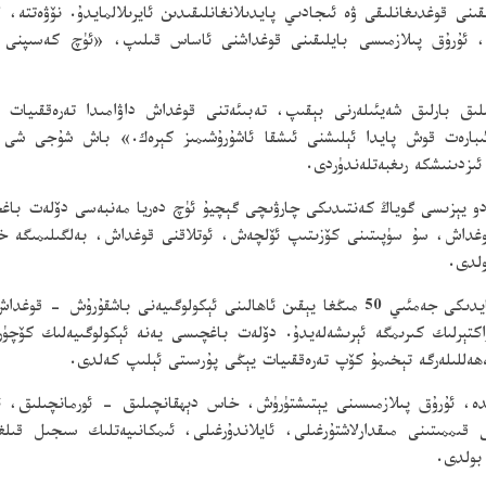
ىنى قوغدىغانلىقى ۋە ئىجادىي پايدىلانغانلىقىدىن ئايرىلالمايدۇ. نۆۋەتت
ىقىدىن 1445نى يىغىپ ساقلاپ، ئۇرۇق پىلازمىسى بايلىقىنى قوغداشنى ئاساس قىلىپ، 
قىلىق بارلىق شەيئىلەرنى بېقىپ، تەبىئەتنى قوغداش داۋامىدا تەرەققىيا
 ئىبارەت قوش پايدا ئېلىشنى ئىشقا ئاشۇرۇشىمىز كېرەك.» باش شۇجى شى
ئىزدىنىشكە رىغبەتلەندۈردى.
و يېزىسى گوياڭ كەنتىدىكى چارۋىچى گېچيۇ ئۈچ دەريا مەنبەسى دۆلەت باغ
غداش، سۇ سۈپىتىنى كۆزىتىپ ئۆلچەش، ئوتلاقنى قوغداش، بەلگىلىمىگە خى
ولدى.
تۇنجى تۈركۈمدىكى بەش دۆلەت باغچىسى شۇ جايدىكى جەمئىي 50 مىڭغا يېقىن ئاھالىنى ئې
ەنگىچە مائاش خاراكتېرلىك كىرىمگە ئېرىشەلەيدۇ. دۆلەت باغچىسى يەنە ئېكولوگىيەلى
ەھەللىلەرگە تېخىمۇ كۆپ تەرەققىيات يېڭى پۇرسىتى ئېلىپ كەلدى.
ىدە، ئۇرۇق پىلازمىسىنى يېتىشتۈرۈش، خاس دېھقانچىلىق - ئورمانچىلىق، 
قىممىتىنى مىقدارلاشتۇرغىلى، ئايلاندۇرغىلى، ئىمكانىيەتلىك سىجىل قىل
 بولدى.