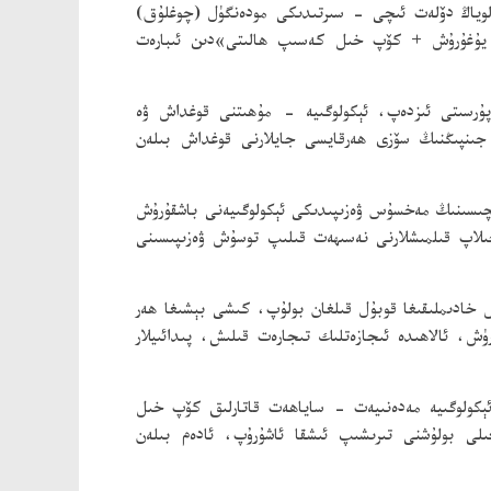
ە، لوياڭ دۆلەت ئىچى - سىرتىدىكى مودەنگۈل (چوغلۇق)
«ئۈچ كەسىپنى يۇغۇرۇش + كۆپ خىل كەسىپ ھالىتى»دىن ئىبارەت
ت پۇرسىتى ئىزدەپ، ئېكولوگىيە - مۇھىتنى قوغداش ۋە
 جىنپىڭنىڭ سۆزى ھەرقايسى جايلارنى قوغداش بىلەن
چىسىنىڭ مەخسۇس ۋەزىپىدىكى ئېكولوگىيەنى باشقۇرۇش
لاپ قىلمىشلارنى نەسىھەت قىلىپ توسۇش ۋەزىپىسىنى
كولوگىيەنى باشقۇرۇش - قوغداش خادىملىقىغا قوبۇل قىلغان بولۇپ، كىشى بېشىغا ھەر
ك كۆچۈرۈش، ئالاھىدە ئىجازەتلىك تىجارەت قىلىش، پىدائىيلار
ئېكولوگىيە مەدەنىيەت - ساياھەت قاتارلىق كۆپ خىل
غىلى بولۇشنى تىرىشىپ ئىشقا ئاشۇرۇپ، ئادەم بىلەن