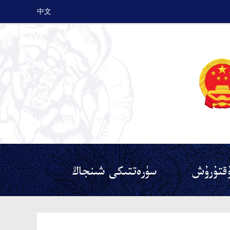
中文
قتۇرۇش
سۈرەتتىكى شىنجاڭ