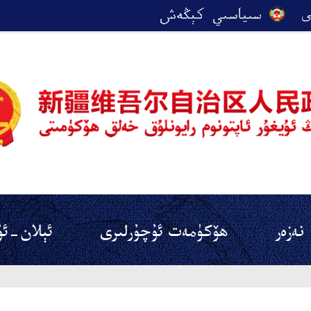
نەزەر
ھۆكۈمەت ئۇچۇرلىرى
ئېلان-ئۇ