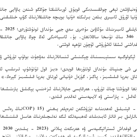
ەنباۋشەن تېغى چوققىسىدىكى قويۇق ئورمانلىقتا جۇڭگو شىنەن ياۋايى جانلىق
ۇنيا ئۇرۇق ئامبىرى بىلەن بىرلىكتە دۇنيا بويىچە جانلىقلارنىڭ كۆپ خىللىقىن
جۇڭگو شى
ئۇرۇق پىلازمىسى بايلىقىدىن جەمئىي 27 مىڭ خىل، 346 مىڭ نۇسخا ساقلانغان، بۇ، ئاسىيادىكى ئە
وغداشنى ئىشقا ئاشۇرۇشى ئۈچۈن تۆھپە قوشتى.
ئېكولوگىيە سىستېمىسىنىڭ چېكىنىشى ئىنسانلارنىڭ مەۋجۇت بولۇپ تۇرۇشى ۋە ت
شى جىنپىڭ مۇنداق ئوتتۇرىغا قويدى: «بىز قول تۇتۇشۇپ تىرىشىپ ئادەم 
اق بەرپا قىلىشىمىز، پاكىز، گۈزەل دۇنيانى ئورتاق بەرپا قىلىشىمىز كېرەك.»
ۇنغا قويۇشتا چىڭ تۇرۇپ، ھەرقايسى جايلارنىڭ ئىزدىنىپ يېڭىلىق يارىتىشىغ
ئەقىل - پاراسىتى ۋە لايىھەسىنى تەقدىم قىلدى.
COP)
نىڭ رەئىس د
تارلىق بىر قاتار ئابىدىلىك ئەھمىيەتكە ئىگە نەتىجىلەرنىڭ ھاسىل قىلىنىشىغا
دۆلى