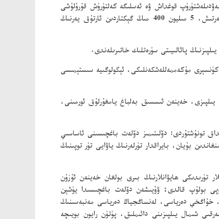
ەۋدىلەشتۈرۈپ قوغداش ۋە ئەسلىگە كەلتۈرۈش قۇرۇلۇشى
قاتارلىق بىر تۈركۈم بەلگە خاراكتېرلىك قۇرۇلۇشلارنى تەشكىللەپ يولغا قويۇپ، 36 مىليون 600 مىڭ گېكتار دۆلەت زېمىنىنى كۆكەرتىش، 5 مىليون 400 مىڭ گېكتاردىن ئارتۇق يەرنىڭ
يىلپىزنىڭ پائالىيىتى سۈرەتلىك خاتىرىلەندى.
كۈنسېرى مۇكەممەللەشكەنلىكى، ئېكولوگىيە سىستېمىسى
 ۋە يىلپىزى، خەينەن ئىسسىق بەلباغ يامغۇرلۇق ئورمىنى،
داق تونۇشتۇردى: دۆلىتىمىز دۆلەت باغچىسىنى ئاساسىي
- تۈركۈمدىكى دۆلەت باغچىلىرى تەسىس قىلىنغاندىن بۇيان، بايراقدار تۈرلەرنىڭ ياۋايى تۈر توپىنىڭ
ار تۈرىدىكى ھايۋانلارنىڭ بىرى بولغان خەينەن ئۇزۇن
 توپى بولۇپ قالدى؛ ۋۇيىشەن دۆلەت باغچىسىدا يۈشېن
ى، خۇاڭخې دەرياسى، لەنساڭجياڭ دەرياسى مەنبەسىنىڭ
قىي شىمال يىلپىزىنى دائىملىق، پۈتۈن رايون بويىچە