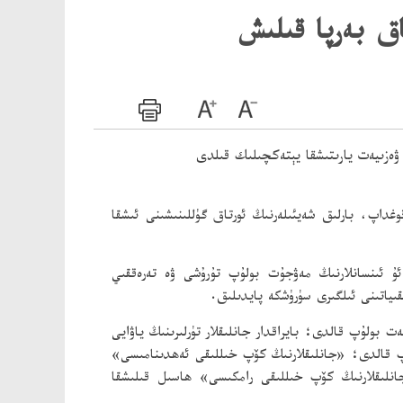
اق بەرپا قىلىش
ەزىيەت يارىتىشقا يېتەكچىلىك قىلدى
ى قوغداپ، بارلىق شەيئىلەرنىڭ ئورتاق گۈللىنىشىنى ئىشقا
ۇ ئىنسانلارنىڭ مەۋجۇت بولۇپ تۇرۇشى ۋە تەرەققىي
ىياتىنى ئىلگىرى سۈرۈشكە پايدىلىق.
ەت بولۇپ قالدى؛ بايراقدار جانلىقلار تۈرلىرىنىڭ ياۋايى
لۇپ قالدى؛ «جانلىقلارنىڭ كۆپ خىللىقى ئەھدىنامىسى»
جانلىقلارنىڭ كۆپ خىللىقى رامكىسى» ھاسىل قىلىشقا