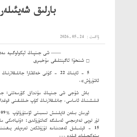
بارلىق شەيئىلەر
：ۋاقىت
2026-05-24
—— شى جىنپىڭ ئېكولوگىيە مەدەن
□
شىنخۇا ئاگېنتلىقى مۇخبىرى
5 - ئاينىڭ 22 - كۈنى خەلقئارا جان
ئاشۇرۇش».
باش شۇجى شى جىنپىڭ مۇنداق كۆرسەتتى: جانلىق
قىلىشىنىڭ ئاساسى. جانلىقلارنىڭ كۆپ خىللىقىنى قوغداش
ئورمان بىلەن قاپلىنىش نىسبىتى ئۆستۈرۈلۈپ
％
تۈر توپى تەدرىجىي ئەسلىگە كەلتۈرۈلدى؛ دۇنيادىكى ما
15 - قېتىملىق ئەھدىنامە تۈزۈشكەن تەرەپلەر يىغى
يېتەكچىلىك قىلدى...