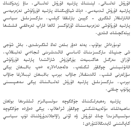
قۇرۇش تەلىماتى، لېنىننىڭ پارتىيە قۇرۇش تەلىماتى، ماۋ زېدۇڭنىڭ
پارتىيە قۇرۇش ئىدىيەسى، دېڭ شياۋپىڭنىڭ پارتىيە قۇرۇلۇشى نەزەرىيەسى
قاتارلىقلار ئىلگىرى - كېيىن بارلىققا كېلىپ، ماركسىزملىق سىياسىي
پارتىيە قۇرۇلۇشى نەزەرىيەسىنىڭ ئۈزلۈكسىز ئالغا قاراپ تەرەققىي قىلىشىغا
يېتەكچىلىك قىلدى.
تومۇرداش بولۇپ، يەنە دەۋر بىلەن تەڭ ئىلگىرىلىدى، باش شۇجى
شى جىنپىڭ ماركسىزمنىڭ ئاساسىي قائىدىلىرىنى ئىجادىي تەتبىقلاپ،
ئۇزاق مەزگىل ھاكىمىيەت يۈرگۈزۈش شارائىتىدا پارتىيە قۇرۇلۇشى
قانۇنىيىتىنى چوڭقۇر ئىگىلەپ، «ئەجدادلار» دەپ باقمىغان يېڭى
سۆزلەرنى قىلىپ، ئالدىنقىلار جاۋاب بېرىپ باقمىغان تېمىلارغا جاۋاب
بېرىپ، ماركسىزملىق پارتىيە قۇرۇش تەلىماتىنىڭ يېڭى سەھىپىسىنى
پۈتۈپ چىقتى.
پارتىيە رەھبەرلىكىنىڭ جۇڭگوچە سوتسىيالىزم ئىشلىرىغا بولغان
ماھىيەتلىك مۇئەييەنلىكىنى چوڭقۇر ئىزاھلاپ، يېڭى دەۋردە جۇڭگوچە
سوتسىيالىزمدا چىڭ تۇرۇش ۋە ئۇنى راۋاجلاندۇرۇشنىڭ تۈپ سىياسىي
كاپالىتىنى ئايدىڭلاشتۇردى؛