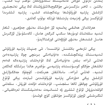
يىلدىن ئارتۇق كۈرەش ئەمەلىيىتىگە سىڭدۈرۈلگەن مۇھىم تېما قىلىپ،
باشتىن - ئاخىر ماركسىزمنى جۇڭگوچىلاشتۇرۇشنىڭ ئەڭ يېڭى نەتىجىلىرى
ئارقىلىق پارتىيە قۇرۇلۇشىغا يېتەكچىلىك قىلىپ، پارتىيە ئىشلىرىدا
ئۈزلۈكسىز يېڭى ۋەزىيەت يارىتىشقا تۈرتكە بولۇپ كەلدى.
ھەرقانداق ھەقىقىي پەلسەپە ئۆز دەۋرىنىڭ مەنىۋى جەۋھىرى. ئىلغار
ئىدىيە مىللەتنىڭ تومۇرىغا سىڭىپ كىرگەن ھامان، ئالەمشۇمۇل ئۆزگىرىش
ھاسىل قىلىدىغان مەنىۋى قۇۋۋەتنى قوزغىتالايدۇ.
يېڭى تارىخىي باشلىنىش نۇقتىسىدا، شى جىنپىڭ پارتىيە قۇرۇلۇشى
ئىدىيەسىنىڭ يېتەكچىلىكىدە، «دۇنيادىكى بىرىنچى چوڭ پارتىيە»دىن
قەتئىي ئىرادە بىلەن «دۇنيادىكى ئەڭ قۇدرەتلىك پارتىيە»گە قەدەم
تاشلىغان جۇڭگو كوممۇنىستىك پارتىيەسى مۇقەررەر ھالدا بىرلىككە كەلگەن
ئىدىيە، قەتئىي ئىرادە، ماسلاشقان ھەرىكەت، كۈچلۈك جەڭگىۋارلىق
ئارقىلىق يېڭى دەۋردىكى پارتىيە قۇرۇلۇشىدىن ئىبارەت يېڭى ئۇلۇغ
قۇرۇلۇشنى چوڭقۇر ئالغا سىلجىتىپ، قۇدرەتلىك دۆلەت قۇرۇش، مىللەتنى
گۈللەندۈرۈش ئۇلۇغ ئىشلىرى ۋە ئىنسانىيەت مەدەنىيلىكىنىڭ تەرەققىياتى،
ئىلگىرىلىشى ئۈچۈن ئۈزلۈكسىز جۇشقۇن كۈچ قوشىدۇ.