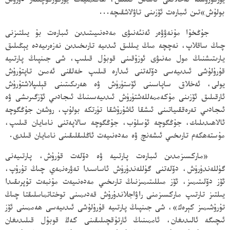
يۈرگۈزۈشتە ئەخلاقنى ئاساس قىلىش، ھاكىمىيەت يۈرگۈزگۈچىلەر دۇرۇس
بولۇش»تىن ئىبارەت ئۆزىنى تاۋلاشقىچە...
جۇڭخۇا مۇنەۋۋەر ئەنئەنىۋى مەدەنىيىتىدىن ئىبارەت بۇ يىلتىزنى
چىڭ ساقلاپ، نەچچە مىڭ يىللىق ئىدىيە تارىخىدىن نەزەرىيەدە يېڭىلىق
يارىتىشنىڭ مول مەنىۋى ئوزۇقىنى قوبۇل قىلىپ، شى جىنپىڭ پارتىيە
قۇرۇلۇشى ئىدىيەسى دۆلەتنى ئىدارە قىلىپ خەلقنى ئەمىن تاپتۇرۇش
يولى، ئەخلاق ساپاسىنى ئۆستۈرۈش ۋە ھەرىكىتىنى قېلىپلاشتۇرۇش
ئارقىلىق ئۆزىنى مۇكەممەللەشتۈرۈش ئىدىيەسىنىڭ ئىجادىي ئۆزگىرىشى ۋە
ئىجادىي تەرەققىياتىنى ئىشقا ئاشۇرۇشقا تۈرتكە بولۇپ، روشەن جۇڭگوچە
ئالاھىدىلىك، جۇڭگوچە ئۇسلۇب، جۇڭگوچە سالاپەتنى نامايان قىلىپ،
مۇستەھكەم تارىخىي ئىشەنچ ۋە مەدەنىيەت ئاڭلىقلىقىنى نامايان قىلدى.
«ماركسىزمدىن ئىبارەت پارتىيە ۋە دۆلەت قۇرۇش، پارتىيەنى
گۈللەندۈرۈش، دۆلەتنى گۈللەندۈرۈش ئاساسىدا تەۋرەنمەي چىڭ تۇرۇپ،
ئۆز دۆلىتىمىز، ئۆز مىللىتىمىزنىڭ تارىخىي مەدەنىيەت مۇنبەت تۇپرىقىدا
يىلتىز تارتىپ ماركسىزمنى راۋاجلاندۇرۇش قەدىمىنى توختاتماسلىقتا چىڭ
تۇرۇشىمىز كېرەك»، شى جىنپىڭ پارتىيە قۇرۇلۇشى ئىدىيەسى ھەممىنى ئۆز
ئىچىگە ئالىدىغان، ئاممىنىڭ ئارتۇقچىلىقىنى كەڭ قوبۇل قىلىدىغان