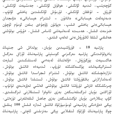
كۈچەيتىپ، ئىدىيە ئۆتكىلى، ھوقۇق ئۆتكىلى، جەمئىيەت ئۆتكىلى،
ئۇرۇق - تۇغقان ئۆتكىلى، تۇرمۇش ئۆتكىلىدىن ياخشى ئۆتۈپ،
«مەنپەئەت ھېساباتى» «قانۇن - ئىنتىزام ھېساباتى» «ۋىجدان
ھېساباتى»نى ياخشى قىلىپ، «پۈتۈن ۋۇجۇدى بىلەن ئومۇم ئۈچۈن
خىزمەت قىلىش، ھەممىدە ئەمەلىيەتنى ئاساس قىلىش، دۇرۇس بولۇشنى
ھەقىقىي ئىشقا ئاشۇرۇش»نى تەلەپ قىلدى.
پارتىيە 18 - قۇرۇلتىيىدىن بۇيان، يولداش شى جىنپىڭ
يادرولۇقىدىكى پارتىيە مەركىزىي كومىتېتى پارتىيەنىڭ ئۇزاق مەزگىل
ھاكىمىيەت يۈرگۈزۈش، دۆلەتنىڭ ئەبەدىي ئەمىنلىكىدىن ئىبارەت
ئىستراتېگىيەلىك يۈكسەكلىكتە تۇرۇپ، ئىدىيەدە قاتتىق بولۇش،
نازارەتچىلىكتە قاتتىق بولۇش، ئىنتىزام ئىجراسىدا قاتتىق بولۇش،
ئەمەلدارلارنى باشقۇرۇشتا قاتتىق بولۇش، ئىستىلدا قاتتىق بولۇش،
چىرىكلىككە قارشى تۇرۇشتا قاتتىق بولۇشنى قەتئىي تەۋرەنمەي تۇتۇپ،
ئۇزاقتىن بۇيان تىزگىنلەنمىگەن بەزى ناتوغرا ئىستىللارنى تىزگىنلىدى،
كۆپ يىللاردىن بۇيان تۈگىتىلمىگەن بەزى جاھىل ئىللەتلەرنى تۈزەتتى.
يېڭى دەۋردىكى پارتىيەنى ئومۇميۈزلۈك قاتتىق ئىدارە قىلىش 100 يىللىق
چوڭ پارتىيەنىڭ ئۆزلۈك ئىنقىلابى يېڭى مەنزىلىنى ئاچتى، پارتىيەنىڭ