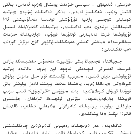
خىزمىتى، ئىدىيەۋى - سىياسىي خىزمەت يۇمشاق ۋەزىپە ئەمەس، بەلكى
قاتتىق ۋەزىپە، شەكىلسىز ئەمەس، بەلكى شەكىللىك ۋەزىپە» «پارتىيە
كومىتېتى شۇجىسى پارتىيە قۇرۇلۇشىنى تۇتمىسا مەسئۇلىيىتىنى ئادا
قىلمىغانلىق بولىدۇ» دەپ تەكىتلىدى، پارتىيەلىك كادىرلارنىڭ ئىستىل
قۇرۇلۇشىغا قارىتا تەلەپلەرنى ئوتتۇرىغا قويۇپ، «پارتىيەنىڭ خىزمەت
مېخانىزمىدا» «ياخشى ئەسلىي ھەرىكەتلەندۈرگۈچى كۈچ بولۇش كېرەك»
دەپ تەكىتلىدى؛
جېجياڭدا، «جىجياڭ يېڭى سۆزلىرى» مەخسۇس سەھىپىسىگە يازغان
خىزمەت تەسىراتى ئىچىدىكى نەچچە ئون پارچە ماقالىدە پارتىيە
قۇرۇلۇشىنى بايان قىلدى، «نەزەرىيە ئۆگىنىشتە ئۈچ خىل مەنزىل بولۇش
كېرەك»تىن «يامانغا زەربە، ياخشىغا مەدەت بېرىشتە ئادىل بولۇشنى باش
ئورۇنغا قويۇش كېرەك»كىچە، يەنە «تۈزۈمنى <قارانچۇق> قىلىپ تىزىپ
قويۇشقا بولمايدۇ»غىچە، سۆزلىرى ئۈنچىدەك تىزىلغان، جۈملىلىرى
جاراڭلىق بولۇپ، پارتىيەلىك كادىرلارنى «ئەمەلىي ئىشلەپ، ئالدىنقى
قاتاردا مېڭىش»قا يېتەكلىدى؛
شاڭخەيدە، ھەر دەرىجىلىك رەھبىرىي كادىرلاردىن چىرىكلىشىشنى
توسۇش، ئۆزگىرىپ ئاينىپ كېتىشنىڭ ئالدىنى ئېلىش ئىقتىدارىنى ھەقىقىي