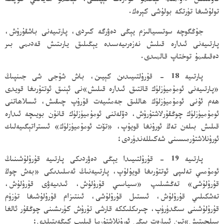
تاۋلىنىش داۋامىدا تېخىمۇ قۇدرەت تېپىشى، تېخىمۇ ھاياتىي كۈچكە
تولۇشىغا تۈرتكە بولۇشى كېرەك.
جۇڭگوچە سوتسىيالىزم يېڭى دەۋرگە كىردى، پارتىيەنى باشقۇرۇش،
پارتىيەنى ئىدارە قىلىش نەزەرىيەسىدە يېڭىلىق يارىتىش قەدىمى بىر
دەقىقىمۇ توختاپ قالمىدى.
پارتىيە 18 - قۇرۇلتىيىدىن كېيىن، باش شۇجى شى جىنپىڭ
«پارتىيەنى ئومۇميۈزلۈك قاتتىق ئىدارە قىلىش»نى ئېنىق ئوتتۇرىغا قويدى
ھەم ئۇنى ئومۇميۈزلۈك ھاللىق جەمئىيەت قۇرۇپ چىقىش، ئىسلاھاتنى
ئومۇميۈزلۈك چوڭقۇرلاشتۇرۇش، دۆلەتنى ئومۇميۈزلۈك قانۇن بويىچە ئىدارە
قىلىش بىلەن تەڭ ئورۇنغا قويۇپ، «تۆت ئومۇميۈزلۈك» ئىستراتېگىيەلىك
ئورۇنلاشتۇرمىسىنى شەكىللەندۈردى؛
پارتىيە 19 - قۇرۇلتىيىدا يېڭى دەۋردىكى پارتىيە قۇرۇلۇشىنىڭ
ئومۇمىي تەلىپى ئوتتۇرىغا قويۇلۇپ، پارتىيەنىڭ ئەسلىدىكى «بەش چوڭ
قۇرۇلۇشى» تەڭشىلىپ «سىياسىي قۇرۇلۇش، ئىدىيەۋى قۇرۇلۇش،
تەشكىلىي قۇرۇلۇش، ئىستىل قۇرۇلۇشى، ئىنتىزام قۇرۇلۇشىغا تۈزۈم
قۇرۇلۇشىنى سىڭدۈرۈپ، چىرىكلىككە قارشى تۇرۇش كۈرىشىنى چوڭقۇر ئالغا
سىلجىتىش»تىن ئىبارەت يېڭى ئورۇنلاشتۇرما قىلىپ كېڭەيتىلدى؛