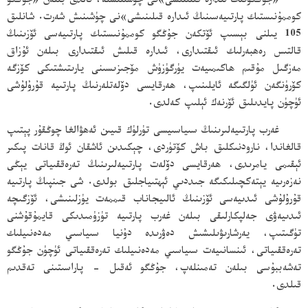
«جۇڭگونىڭ ئىدارە قىلىنىشى»نى چۈشىنىشتە، ئالدى بىلەن «جۇڭگو
كوممۇنىستىك پارتىيەسىنىڭ ئىدارە قىلىنىشى»نى چۈشىنىش شەرت. شانلىق
105 يىلنى بېسىپ ئۆتكەن جۇڭگو كوممۇنىستىك پارتىيەسى ئۆزىنىڭ
قالتىس رەھبەرلىك ئىقتىدارى، ئىدارە قىلىش ئىقتىدارى بىلەن ئۇزاق
مەزگىل مۇقىم ھاكىمىيەت يۈرگۈزۈش مۆجىزىسىنى يارىتىشتىكى كۆزگە
كۆرۈنگەن ئۈلگىگە ئايلىنىپ، ھەرقايسى دۆلەتلەرنىڭ پارتىيە قۇرۇلۇشى
ئۈچۈن پايدىلىق ئۆرنەك ئېلىپ كەلدى.
غەرب پارتىيەلىرىنىڭ سىياسىيسى تۈرلۈك قىيىن ئەھۋالغا چوڭقۇر پېتىپ
قالغاندا، نارودنىكلىق باش كۆتۈردى، چېكىدىن ئاشقان ئوڭ قانات پىكىر
ئېقىمى يامرىدى، ھەرقايسى دۆلەت پارتىيەلىرىنىڭ تەرەققىياتى يېڭى
نەزەرىيە يېتەكچىلىكىگە جىددىي ئېھتىياجلىق بولدى. شى جىنپىڭ پارتىيە
قۇرۇلۇشى ئىدىيەسى ئۆزىنىڭ ئالىيجاناب قىممەت يۈزلىنىشى، ئۆزگىچە
ئىدىيەۋى جەلپكارلىقى بىلەن غەرب پارتىيە تۈزۈمىدىكى قايمۇقۇشنى
تۈگىتىپ، يەرشارىۋىلىشىش دەۋرىدە دۇنيا سىياسىي مەدەنىيلىك
تەرەققىياتى، ئىنسانىيەت سىياسىي مەدەنىيلىك تەرەققىياتى ئۈچۈن جۇڭگو
تەشەببۇسى بىلەن تەمىنلەپ، جۇڭگو ئەقىل - پاراسىتىنى تەقدىم
قىلدى.