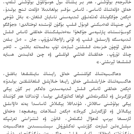
خاتىرجەم بولۇشىنى، ھەر بىر يىلنىڭ مول ھوسۇللۇق بولۇشىنى تىلەپ،
خەلق دۆلەتنىڭ ئاساسى، ئاساس مۇقىم بولغاندىلا دۆلەت تىنچ بولىدۇ،
دېگەن جۇڭگونىڭ ئەنئەنىۋى ئىدىيەسىنى نامايان قىلغان.» باش شۇجى
شى جىنپىڭ قەدىمكىنى قوبۇل قىلىپ بۈگۈن ئۈستىدە توختالدى: «جۇڭگو
كوممۇنىستىك پارتىيەسى جۇڭخۇا مەدەنىيلىكىنىڭ خەلقنى ئاساس قىلىش
ئىدىيەسىگە ۋارىسلىق قىلىپ ۋە ئۇنى راۋاجلاندۇرۇپ، جان - دىل بىلەن
خەلق ئۈچۈن خىزمەت قىلىشتىن ئىبارەت تۈپ مەقسەتتە باشتىن - ئاخىر
چىڭ تۇرۇپ، خەلقنىڭ قەتئىي قوللىشى ۋە چىن قەلبىدىن ھىمايە
قىلىشىغا ئېرىشتى.»
«ھاكىمىيەتنىڭ گۈللىنىشى خەلق رايىنىڭ مايىللىقىغا باغلىق،
ھاكىمىيەتنىڭ خارابلىشىشى خەلق رايىغا خىلاپلىق قىلغانلىقتىن بولىدۇ»
دېگەن خەلقنى ئاساس قىلىش ئىدىيەسىدىن «ئەگەر بىر كۈن يېڭى
ئۆزگىرىش ۋە ئىلگىرىلەشنى قولغا كەلتۈرگىلى بولسا، ئۇنداقتا ھەر كۈننىڭ
يېڭى بولۇشىنى ساقلاش، شۇنداقلا يېڭىلاش ئاساسىدا يەنە داۋاملىق
يېڭىلاش ۋە ئۆزگەرتىش كېرەك» دېگەن ئىسلاھات روھىغىچە؛ «خەلق
ئارىسىغا بېرىپ ئەھۋال ئىگىلەش، قانۇن ۋە ئىنتىزامنى تەرتىپكە
سېلىش»تىن ئىبارەت كۆزىتىپ تەكشۈرۈش سېستىمىسىدىن «ھاكىمىيەت