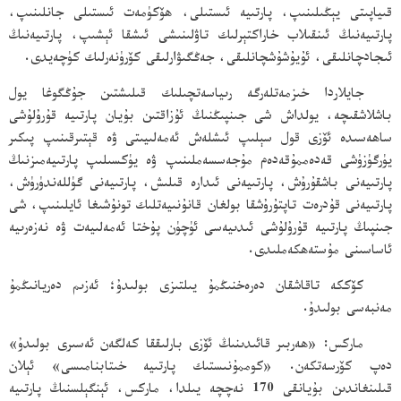
قىياپىتى يېڭىلىنىپ، پارتىيە ئىستىلى، ھۆكۈمەت ئىستىلى جانلىنىپ،
پارتىيەنىڭ ئىنقىلاب خاراكتېرلىك تاۋلىنىشى ئىشقا ئېشىپ، پارتىيەنىڭ
ئىجادچانلىقى، ئۇيۇشۇشچانلىقى، جەڭگىۋارلىقى كۆرۈنەرلىك كۈچەيدى.
جايلاردا خىزمەتلەرگە رىياسەتچىلىك قىلىشتىن جۇڭگوغا يول
باشلاشقىچە، يولداش شى جىنپىڭنىڭ ئۇزاقتىن بۇيان پارتىيە قۇرۇلۇشى
ساھەسىدە ئۆزى قول سېلىپ ئىشلەش ئەمەلىيىتى ۋە قېتىرقىنىپ پىكىر
يۈرگۈزۈشى قەدەممۇقەدەم مۇجەسسەملىنىپ ۋە يۈكسىلىپ پارتىيەمىزنىڭ
پارتىيەنى باشقۇرۇش، پارتىيەنى ئىدارە قىلىش، پارتىيەنى گۈللەندۈرۈش،
پارتىيەنى قۇدرەت تاپتۇرۇشقا بولغان قانۇنىيەتلىك تونۇشىغا ئايلىنىپ، شى
جىنپىڭ پارتىيە قۇرۇلۇشى ئىدىيەسى ئۈچۈن پۇختا ئەمەلىيەت ۋە نەزەرىيە
ئاساسىنى مۇستەھكەملىدى.
كۆككە تاقاشقان دەرەخنىڭمۇ يىلتىزى بولىدۇ؛ ئەزىم دەريانىڭمۇ
مەنبەسى بولىدۇ.
ماركس: «ھەربىر قائىدىنىڭ ئۆزى بارلىققا كەلگەن ئەسىرى بولىدۇ»
دەپ كۆرسەتكەن. «كوممۇنىستىك پارتىيە خىتابنامىسى» ئېلان
قىلىنغاندىن بۇيانقى 170 نەچچە يىلدا، ماركس، ئېنگېلسنىڭ پارتىيە