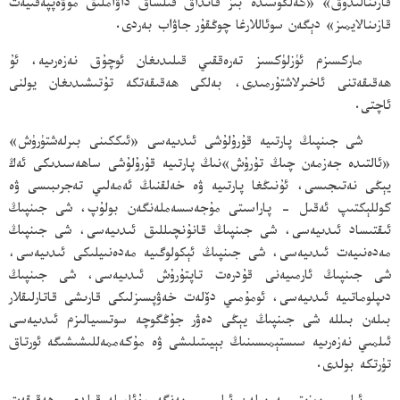
قازىنالىدۇق» «كەلگۈسىدە بىز قانداق قىلساق داۋاملىق مۇۋەپپەقىيەت
قازىنالايمىز» دېگەن سوئاللارغا چوڭقۇر جاۋاب بەردى.
ماركسىزم ئۈزلۈكسىز تەرەققىي قىلىدىغان ئوچۇق نەزەرىيە، ئۇ
ھەقىقەتنى ئاخىرلاشتۇرمىدى، بەلكى ھەقىقەتكە تۇتىشىدىغان يولنى
ئاچتى.
شى جىنپىڭ پارتىيە قۇرۇلۇشى ئىدىيەسى «ئىككىنى بىرلەشتۈرۈش»
«ئالتىدە جەزمەن چىڭ تۇرۇش»نىڭ پارتىيە قۇرۇلۇشى ساھەسىدىكى ئەڭ
يېڭى نەتىجىسى، ئۇنىڭغا پارتىيە ۋە خەلقنىڭ ئەمەلىي تەجرىبىسى ۋە
كوللېكتىپ ئەقىل - پاراسىتى مۇجەسسەملەنگەن بولۇپ، شى جىنپىڭ
ئىقتىساد ئىدىيەسى، شى جىنپىڭ قانۇنچىللىق ئىدىيەسى، شى جىنپىڭ
مەدەنىيەت ئىدىيەسى، شى جىنپىڭ ئېكولوگىيە مەدەنىيلىكى ئىدىيەسى،
شى جىنپىڭ ئارمىيەنى قۇدرەت تاپتۇرۇش ئىدىيەسى، شى جىنپىڭ
دىپلوماتىيە ئىدىيەسى، ئومۇمىي دۆلەت خەۋپسىزلىكى قارىشى قاتارلىقلار
بىلەن بىللە شى جىنپىڭ يېڭى دەۋر جۇڭگوچە سوتسىيالىزم ئىدىيەسى
ئىلمىي نەزەرىيە سىستېمىسىنىڭ بېيىتىلىشى ۋە مۇكەممەللىشىشىگە ئورتاق
تۈرتكە بولدى.