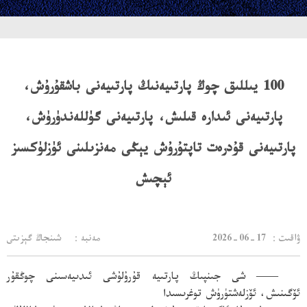
100 يىللىق چوڭ پارتىيەنىڭ پارتىيەنى باشقۇرۇش،
پارتىيەنى ئىدارە قىلىش، پارتىيەنى گۈللەندۈرۈش،
پارتىيەنى قۇدرەت تاپتۇرۇش يېڭى مەنزىلىنى ئۈزلۈكسىز
ئېچىش
：ۋاقىت
2026-06-17
مەنبە： شىنجاڭ گېزىتى
—— شى جىنپىڭ پارتىيە قۇرۇلۇشى ئىدىيەسىنى چوڭقۇر
ئۆگىنىش، ئۆزلەشتۈرۈش توغرىسىدا