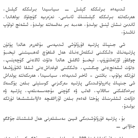
ئىدىيەدە بىرلىككە كېلىش − سىياسىيدا بىرلىككە كېلىش،
ھەرىكەتتە بىرلىككە كېلىشنىڭ ئاساسى. نەزەرىيە كۈچلۈك بولغاندا،
ئاندىن نىشان ئېنىق بولىدۇ، ھەممە بىر مەقسەتتە بولىدۇ، ئىشەنچ تولۇپ
تاشىدۇ.
شى جىنپىڭ پارتىيە قۇرۇلۇشى ئىدىيەسى مۇقەررەر ھالدا پۈتۈن
پارتىيەنىڭ «ئىككىنى تىكلەش»نىڭ ھەل قىلغۇچ ئەھمىيىتىنى تېخىمۇ
چوڭقۇر ئۆزلەشتۈرۈپ، تېخىمۇ ئاڭلىق ھالدا «تۆت ئاڭ»نى كۈچەيتىپ،
«تۆت ئىشەنچ»نى چىڭىتىپ، «ئىككىنى قوغداش»نى ئىشقا ئاشۇرۇشىغا
تۈرتكە بولۇپ، باشتىن - ئاخىر ئىدىيەدە، سىياسىيدا، ھەرىكەتتە يولداش
شى جىنپىڭ يادرولۇقىدىكى پارتىيە مەركىزىي كومىتېتى بىلەن يۈكسەك
بىردەكلىكنى ساقلاپ، قەلب ۋە كۈچنى مۇجەسسەملەپ، پارتىيە ۋە
دۆلەت ئىشلىرىنىڭ پۇختا قەدەم بىلەن ئۇزاققىچە داۋاملىشىشىغا تۈرتكە
بولىدۇ.
بۇ، پارتىيە قۇرۇلۇشىدىكى قىيىن مەسىلىلەرنى ھەل قىلىشنىڭ جۇڭگو
جاۋابى −