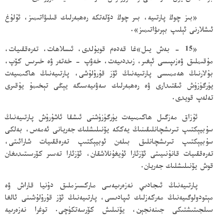
«بىز چوڭ پارتىيە، بىر چوڭ دۆلەتكە رەھبەرلىك قىلىۋاتىمىز، ئۇلۇغ
ئىشلارنى ئېلىپ بېرىۋاتىمىز».
«15 - بەش يىل»غا قەدەم قويۇلدى، ئىسلاھات، تەرەققىيات،
مۇقىملىق ۋەزىپىسى ئېغىر، زىددىيەت، خەۋپ - خەتەر ۋە خىرىس كۆپ،
بۇلارنىڭ ھەممىسى پارتىيەنىڭ ئۆز قۇرۇلۇشى، پارتىيەنىڭ ھاكىمىيەت
يۈرگۈزۈش ئىقتىدارى ۋە رەھبەرلىك سەۋىيەسىگە يېڭى تېخىمۇ يۇقىرى
تەلەپ قويدى.
ئۇزاق مەزگىل ھاكىمىيەت يۈرگۈزۈشنى ئىشقا ئاشۇرۇش پارتىيەنىڭ
سۇبيېكتىپ تىرىشچانلىقىنىڭ يەككە يۆنىلىشلىك جەريانى ئەمەس، بەلكى
سۇبيېكتىپ تىرىشچانلىق بىلەن ئوبيېكتىپ تەرەققىيات شارائىتى،
تەرەققىيات قانۇنىيىتى ئۆزئارا ئۇيغۇنلاشقان، ئۆزئارا تەسىر كۆرسىتىدىغان
قوش يۆنىلىشلىك جەريان.
پارتىيەنىڭ ئىجادىي نەزەرىيەسى ماركسىزملىق دۇنيا قاراش ۋە
مېتودولوگىيەنىڭ مەركەزلىك ئىپادىسى، پارتىيەنىڭ ئۆز قۇرۇلۇشىنى ئالغا
سىلجىتىشتىكى جىنەنجېن، يۆنىلىش كۆرسەتكۈچى. توغرا نەزەرىيە