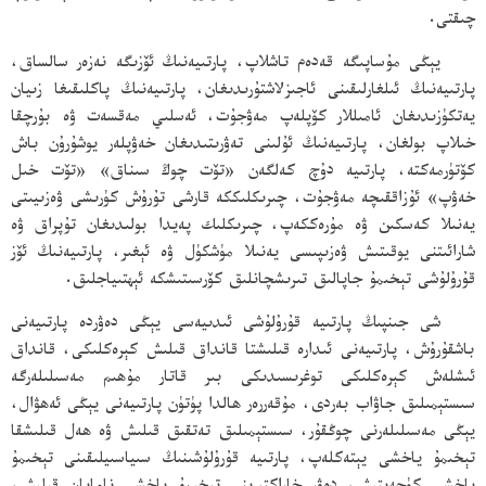
چىقتى.
يېڭى مۇساپىگە قەدەم تاشلاپ، پارتىيەنىڭ ئۆزىگە نەزەر سالساق،
پارتىيەنىڭ ئىلغارلىقىنى ئاجىزلاشتۇرىدىغان، پارتىيەنىڭ پاكلىقىغا زىيان
يەتكۈزىدىغان ئامىللار كۆپلەپ مەۋجۇت، ئەسلىي مەقسەت ۋە بۇرچقا
خىلاپ بولغان، پارتىيەنىڭ ئۇلىنى تەۋرىتىدىغان خەۋپلەر يوشۇرۇن باش
كۆتۈرمەكتە، پارتىيە دۇچ كەلگەن «تۆت چوڭ سىناق» «تۆت خىل
خەۋپ» ئۇزاققىچە مەۋجۇت، چىرىكلىككە قارشى تۇرۇش كۈرىشى ۋەزىيىتى
يەنىلا كەسكىن ۋە مۇرەككەپ، چىرىكلىك پەيدا بولىدىغان تۇپراق ۋە
شارائىتنى يوقىتىش ۋەزىپىسى يەنىلا مۈشكۈل ۋە ئېغىر، پارتىيەنىڭ ئۆز
قۇرۇلۇشى تېخىمۇ جاپالىق تىرىشچانلىق كۆرسىتىشكە ئېھتىياجلىق.
شى جىنپىڭ پارتىيە قۇرۇلۇشى ئىدىيەسى يېڭى دەۋردە پارتىيەنى
باشقۇرۇش، پارتىيەنى ئىدارە قىلىشتا قانداق قىلىش كېرەكلىكى، قانداق
ئىشلەش كېرەكلىكى توغرىسىدىكى بىر قاتار مۇھىم مەسىلىلەرگە
سىستېمىلىق جاۋاب بەردى، مۇقەررەر ھالدا پۈتۈن پارتىيەنى يېڭى ئەھۋال،
يېڭى مەسىلىلەرنى چوڭقۇر، سىستېمىلىق تەتقىق قىلىش ۋە ھەل قىلىشقا
تېخىمۇ ياخشى يېتەكلەپ، پارتىيە قۇرۇلۇشىنىڭ سىياسىيلىقىنى تېخىمۇ