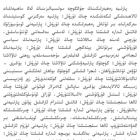
پارتىيە رەھبەرلىكىنىڭ جۇڭگوچە سوتسىيالىزمنىڭ ئەڭ ماھىيەتلىك
ئالاھىدىلىكى ئىكەنلىكىدە چىڭ تۇرۇش؛ پارتىيە مەركىزىي كومىتېتىنىڭ
مەركەزلىك بىر تۇتاش رەھبەرلىكىدە چىڭ تۇرۇش؛ پارتىيەنى ئومۇميۈزلۈك
قاتتىق ئىدارە قىلىشتا چىڭ تۇرۇش؛ ئەسلىي مەقسەتنى ئۇنتۇماسلىق،
بۇرچنى ئەستە چىڭ ساقلاشتا چىڭ تۇرۇش؛ پارتىيەنىڭ سىياسىي
قۇرۇلۇشىنى بىرتۇتاش يېتەكچى قىلىشتا چىڭ تۇرۇش؛ پارتىيەنىڭ
ئىجادىي نەزەرىيەسى ئارقىلىق قەلبلەرنى مۇجەسسەملەپ روھنى تاۋلاشتا
چىڭ تۇرۇش؛ كۈچلۈك پارتىيەۋىلىكنى تاۋلاشتا چىڭ تۇرۇش؛ يۇقىرى -
تۆۋەن تۇتاشتۇرۇلغان، ئىجرا قىلىشى كۈچلۈك بولغان تەشكىلىي سىستېمىنى
تاكامۇللاشتۇرۇشتا چىڭ تۇرۇش؛ مىللەتنى گۈللەندۈرۈش زور ۋەزىپىسىنى
زىممىگە ئالالايدىغان يۇقىرى ساپالىق كادىرلار قوشۇنى قۇرۇشتا چىڭ
تۇرۇش؛ ئىستىل قۇرۇلۇشىنى دائىملاشتۇرۇش، ئۇزاق ئۈنۈملۈكلەشتۈرۈشنى
ئالغا سىلجىتىشتا چىڭ تۇرۇش؛ قاتتىق ئىنتىزام ئارقىلىق پۈتۈن پارتىيەنى
باشقۇرۇش، پۈتۈن پارتىيەنى ئىدارە قىلىشتا چىڭ تۇرۇش؛ چىرىكلىشىشكە
پېتىنالماسلىق، چىرىكلىشەلمەسلىك، چىرىكلىشىشنى ئويلىماسلىقنى بىر
گەۋدىلەشتۈرۈپ ئالغا سىلجىتىشتا چىڭ تۇرۇش؛ پارتىيەنى تۈزۈم ئارقىلىق
ئىدارە قىلىش، پارتىيەنى بەلگىلىمە بويىچە ئىدارە قىلىشتا چىڭ تۇرۇش؛