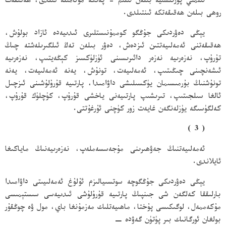
ئىلمىي پوزىتسىيە بىلەن ئىلىم - پەنگە مۇئامىلە قىلدى، ھەقىقەت
روھى بىلەن ھەقىقەتكە ئىنتىلدى.
يېڭى دەۋردىكى جۇڭگو كوممۇنىستلىرى ئىدىيەدە ئازاد بولۇش،
ھەقىقەتنى ئەمەلىيەتتىن ئىزدەش، دەۋر بىلەن تەڭ ئىلگىرىلەشتە چىڭ
تۇرۇپ، نەزەرىيە نەزەر دائىرىسىنى ئۈزلۈكسىز كېڭەيتىپ، نەزەرىيە
ئىشەنچىنى چىڭىتىپ، ئەمەلىيەت، تونۇش، يەنە ئەمەلىيەت، يەنە
تونۇشنىڭ بۇرمىسىمان يۈكسىلىشى داۋامىدا، پارتىيە قۇرۇلۇشىنى ئىزچىل
ئالغا سىلجىتىپ، تىرىشىپ پارتىيەنى ياخشى قۇرۇپ، كۈچلۈك قۇرۇپ،
كەلگۈسىگە يۈزلەنگەن غايەت زور كۈچنى ئۇرغۇتتى.
( 3 )
ئەمەلىيەتنىڭ جەۋھىرىنى مۇجەسسەملەپ، نەزەرىيەنىڭ ماياكىغا
ئايلاندى.
يېڭى دەۋردىكى جۇڭگوچە سوتسىيالىزم ئۇلۇغ ئەمەلىيىتى داۋامىدا
بارلىققا كەلگەن شى جىنپىڭ پارتىيە قۇرۇلۇشى ئىدىيەسى سىستېمىسى
مۇكەممەل، لوگىكىسى پۇختا، ماھىيەتلىك مەزمۇنغا باي، مول ۋە چوڭقۇر
بولغان ئورگانىك بىر پۈتۈن گەۋدە −