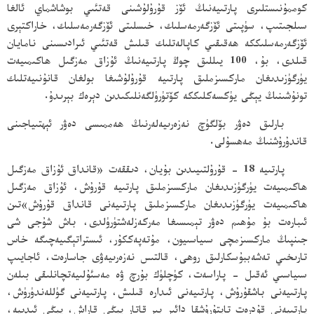
كوممۇنىستلىرى پارتىيەنىڭ ئۆز قۇرۇلۇشىنى قەتئىي بوشاشماي ئالغا
سىلجىتىپ، سۈپىتى ئۆزگەرمەسلىك، خىسلىتى ئۆزگەرمەسلىك، خاراكتېرى
ئۆزگەرمەسلىككە ھەقىقىي كاپالەتلىك قىلىش قەتئىي ئىرادىسىنى نامايان
قىلدى، بۇ، 100 يىللىق چوڭ پارتىيەنىڭ ئۇزاق مەزگىل ھاكىمىيەت
يۈرگۈزىدىغان ماركسىزملىق پارتىيە قۇرۇلۇشىغا بولغان قانۇنىيەتلىك
تونۇشىنىڭ يېڭى يۈكسەكلىككە كۆتۈرۈلگەنلىكىدىن دېرەك بېرىدۇ.
بارلىق دەۋر بۆلگۈچ نەزەرىيەلەرنىڭ ھەممىسى دەۋر ئېھتىياجىنى
قاندۇرۇشنىڭ مەھسۇلى.
پارتىيە 18 - قۇرۇلتىيىدىن بۇيان، دىققەت «قانداق ئۇزاق مەزگىل
ھاكىمىيەت يۈرگۈزىدىغان ماركسىزملىق پارتىيە قۇرۇش، ئۇزاق مەزگىل
ھاكىمىيەت يۈرگۈزىدىغان ماركسىزملىق پارتىيەنى قانداق قۇرۇش»تىن
ئىبارەت بۇ مۇھىم دەۋر تېمىسىغا مەركەزلەشتۈرۈلدى، باش شۇجى شى
جىنپىڭ ماركسىزمچى سىياسىيون، مۇتەپەككۇر، ئىستراتېگىيەچىگە خاس
تارىخىي تەشەببۇسكارلىق روھى، قالتىس نەزەرىيەۋى جاسارەت، ئاجايىپ
سىياسىي ئەقىل - پاراسەت، كۈچلۈك بۇرچ ۋە مەسئۇلىيەتچانلىقى بىلەن
پارتىيەنى باشقۇرۇش، پارتىيەنى ئىدارە قىلىش، پارتىيەنى گۈللەندۈرۈش،
پارتىيەنى قۇدرەت تاپتۇرۇشقا دائىر بىر قاتار يېڭى قاراش، يېڭى ئىدىيە،