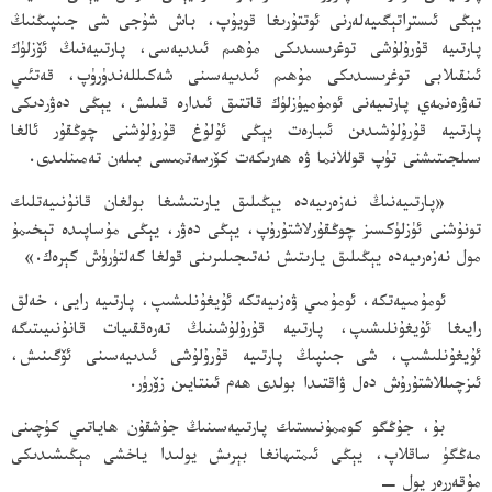
يېڭى ئىستراتېگىيەلەرنى ئوتتۇرىغا قويۇپ، باش شۇجى شى جىنپىڭنىڭ
پارتىيە قۇرۇلۇشى توغرىسىدىكى مۇھىم ئىدىيەسى، پارتىيەنىڭ ئۆزلۈك
ئىنقىلابى توغرىسىدىكى مۇھىم ئىدىيەسىنى شەكىللەندۈرۈپ، قەتئىي
تەۋرەنمەي پارتىيەنى ئومۇميۈزلۈك قاتتىق ئىدارە قىلىش، يېڭى دەۋردىكى
پارتىيە قۇرۇلۇشىدىن ئىبارەت يېڭى ئۇلۇغ قۇرۇلۇشنى چوڭقۇر ئالغا
سىلجىتىشنى تۈپ قوللانما ۋە ھەرىكەت كۆرسەتمىسى بىلەن تەمىنلىدى.
«پارتىيەنىڭ نەزەرىيەدە يېڭىلىق يارىتىشىغا بولغان قانۇنىيەتلىك
تونۇشنى ئۈزلۈكسىز چوڭقۇرلاشتۇرۇپ، يېڭى دەۋر، يېڭى مۇساپىدە تېخىمۇ
مول نەزەرىيەدە يېڭىلىق يارىتىش نەتىجىلىرىنى قولغا كەلتۈرۈش كېرەك.»
ئومۇمىيەتكە، ئومۇمىي ۋەزىيەتكە ئۇيغۇنلىشىپ، پارتىيە رايى، خەلق
رايىغا ئۇيغۇنلىشىپ، پارتىيە قۇرۇلۇشىنىڭ تەرەققىيات قانۇنىيىتىگە
ئۇيغۇنلىشىپ، شى جىنپىڭ پارتىيە قۇرۇلۇشى ئىدىيەسىنى ئۆگىنىش،
ئىزچىللاشتۇرۇش دەل ۋاقتىدا بولدى ھەم ئىنتايىن زۆرۈر.
بۇ، جۇڭگو كوممۇنىستىك پارتىيەسىنىڭ جۇشقۇن ھاياتىي كۈچىنى
مەڭگۈ ساقلاپ، يېڭى ئىمتىھانغا بېرىش يولىدا ياخشى مېڭىشىدىكى
مۇقەررەر يول −