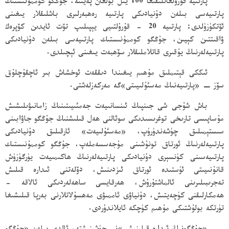
پارتىيە قۇرۇلغانلىقىغا 100 يىل بولغان پەيتتە، جۇڭگو كوممۇنىستىك
پارتىيەسى بىلەن دۇنيادىكى پارتىيە رەھبەرلىرى باشلىقلار يىغىنى
ئۆتكۈزۈلدى؛ پارتىيە 20 - قۇرۇلتىيى يېپىلىپ تۆت ئايدىن كۆپرەك
ۋاقىتتىن كېيىن، جۇڭگو كوممۇنىستىك پارتىيەسى بىلەن دۇنيادىكى
پارتىيەلەرنىڭ يۇقىرى قاتلاملىقلار سۆھبەت يىغىنى ئېچىلدى.
ئىككى قېتىملىق مۇھىم يىغىندا دىققەت ئوخشاش بىر ئاچقۇچلۇق
سۆز − «پارتىيەنىڭ مەسئۇلىيىتى»گە مەركەزلەشتى.
باش شۇجى شى جىنپىڭ ئىنسانىيەت جەمئىيىتىنىڭ زامانىۋىلىشىش
مۇساپىسى تارىخى توغرىسىدىكى سوئالنى ھەل قىلىشنىڭ جۇڭگو جاۋابىنى
سىستېمىلىق چۈشەندۈرۈپ، «مەسئۇلىيەت» ئارقىلىق دۇنيادىكى
پارتىيەلەرنىڭ ئورتاق تونۇشىنى مۇجەسسەملەپ، جۇڭگو كوممۇنىستىك
پارتىيەسىنى كۈنسېرى دۇنيادىكى پارتىيەلەرنىڭ ھاكىمىيەت يۈرگۈزۈش
قانۇنىيىتى ئۈستىدە ئورتاق ئىزدىنىش، دۆلەتنى ئىدارە قىلىش
تەجرىبىلىرىنى ئالماشتۇرۇش، ھەرقايسى ساھەلەردىكى ئالاقە -
ھەمكارلىقنى كۈچەيتىش، دۇنياۋى ئاممىۋى مەھسۇلاتلارنى بەرپا قىلىشىغا
تۈرتكە بولۇشتىكى مۇھىم كۈچكە ئايلاندۇردى.