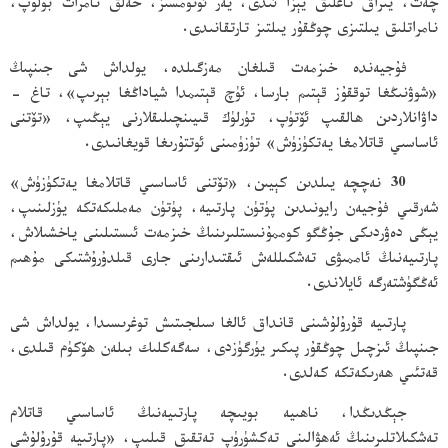
چەت، يىراق تاغلىق يېزا ئىدى، يەر ئۈنۈمسىز، خەلق نامرات بولۇپ،
نامراتلىق يىلتىزى چوڭقۇر يىلتىز تارتقانىدى.
فۇجيەندە خىزمەت قىلغان مەزگىلدە، يولداش شى جىنپىڭ
«شوۋنىڭغا توققۇز قېتىم بارسا، ئۈچ قېتىمدا شياداڭغا بېرىپ»، تاغ -
داۋانلاردىن ھالقىپ ئۆتۈپ، تۈرلۈك قىيىنچىلىقلارنى يېڭىپ، «تۆتنى
ئاساسىي قاتلامغا يەتكۈزۈش» تۈزۈمىنى ئوتتۇرىغا قويغانىدى.
30 نەچچە يىلدىن كېيىن، «تۆتنى ئاساسىي قاتلامغا يەتكۈزۈش»
شەرقىي فۇجيەن رايونىدىن پۈتۈن پارتىيە، پۈتۈن مەملىكەتكە يۈزلىنىپ،
يېڭى دەۋردىكى جۇڭگو كوممۇنىستلىرىنىڭ خىزمەت ئىستىلىنى ياخشىلاش،
پارتىيەنىڭ ئاممىۋى تەشكىللەش ئىقتىدارىنى جارى قىلدۇرۇشتىكى مۇھىم
ئەڭگۈشتەرگە ئايلاندى.
پارتىيە قۇرۇلۇشىنى قانداق ئالغا سىلجىتىش توغرىسىدا، يولداش شى
جىنپىڭ ئىزچىل چوڭقۇر پىكىر يۈرگۈزدى، سەگەكلىك بىلەن ھۆكۈم قىلدى،
قەتئىي ھەرىكەتكە كەلدى.
جېڭدىڭدا، ناھىيە بويىچە پارتىيەنىڭ ئاساسىي قاتلام
تەشكىلاتلىرىنىڭ ئەھۋالىنى تەكشۈرۈپ تەتقىق قىلىپ، «پارتىيە قۇرۇلۇشى