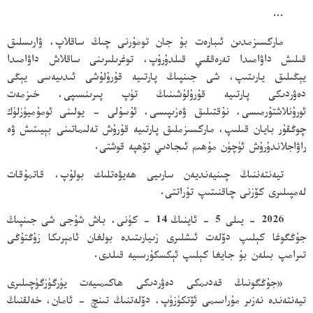
…
ماركسىزمدىن ئىبارەت بۇ جان تومۇرنى چىڭ ساقلاپ، ۋارىسلىق
قىلىش داۋامىدا تەرەققىي قىلدۇرۇپ، توغرىلىرىنى ساقلاش داۋامىدا
يېڭىلىق يارىتىپ، شى جىنپىڭ پارتىيە قۇرۇلۇشى ئىدىيەسى يېڭى
دەۋردىكى پارتىيە قۇرۇلۇشىنىڭ تۈپ پىرىنسىپى، خىزمەت
ئورۇنلاشتۇرمىسى، نۇقتىلىق ۋەزىپىسى، ئۇسۇلى - يولىنى ئومۇميۈزلۈك
چوڭقۇر بايان قىلىپ، ماركسىزملىق پارتىيە قۇرۇش تەلىماتىنى بېيىتىش ۋە
راۋاجلاندۇرۇش ئۈچۈن مۇھىم ئىجادىي تۆھپە قوشتى.
تيەنتەننىڭ چىنيەنديەن سارىيى ھەيۋەتلىك بولۇپ، قاتمۇقات
لەمپىلىرى كۆزنى چاقنىتىپ تۇراتتى.
2026 - يىلى 5 - ئاينىڭ 14 - كۈنى، باش شۇجى شى جىنپىڭ
جۇڭگوغا كېلىپ دۆلەت ئىشلىرى زىيارىتىدە بولغان ئامېرىكا زۇڭتۇڭى
تىرامپ بىلەن بۇ جايغا كېلىپ ئېكسكۇرسىيە قىلدى.
«جۇڭگونىڭ قەدىمكى دەۋردىكى ھاكىمىيەت يۈرگۈزگۈچىلىرى
تيەنتەندە نەزىر مۇراسىمى ئۆتكۈزۈپ، دۆلەتنىڭ تىنچ - ئامان، خەلقنىڭ