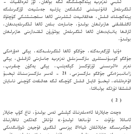
ئىلمىي نەزەرىيە يېتەكچىلىكىگە ئىگە بولغان، ئۆز تەرەققىيات -
ئىلگىرىلەش قانۇنىيىتىنى ئىگىلىگەن پارتىيە جەمئىيەت ئۆزگىرىشىگە
يېتەكچىلىك قىلىش، ھەققانىيەت ئىشلىرىنى ئالغا سىلجىتىشتىكى كۈچلۈك
ئاڭلىقلىقنى ھازىرلىغان بولىدۇ، جاسارەت بىلەن ئالغا ئىلگىرىلەيدىغان،
ئارقىغا يانمايدىغان ئالغا ئىلگىرىلەش يوشۇرۇن ئىقتىدارىنى ھازىرلىغان
بولىدۇ.
دۇنيا ئۆزگەرمەكتە، جۇڭگو ئالغا ئىلگىرىلىمەكتە، يېڭى دەۋردىكى
جۇڭگو كوممۇنىستلىرى ماركسىزملىق نەزەرىيە جاسارىتى ئارقىلىق، يېڭى
نەزەر دائىرىسىنى ئۈزلۈكسىز كېڭەيتىپ، يېڭى يەكۈن چىقىرىپ،
زامانىمىزدىكى جۇڭگو ماركسىزمى، 21 - ئەسىر ماركسىزمىنىڭ تېخىمۇ
قۇدرەتلىك، تېخىمۇ قايىل قىلىش كۈچىگە ئىگە ھەقىقەت كۈچىنى نامايان
قىلىشقا تۈرتكە بولماقتا.
( 2 )
«چەت جايلارغا ئادەملەرنىڭ كېلىشى تەس بولىدۇ، تاغ كۆپ جايلار
ئاسانلا بۇلۇت - تۇمانغا تولىدۇ.» تۇتاش كەتكەن تاغلارنىڭ
ئىچكىرىسىگە جايلاشقان شياداڭ يېزىسى ئىلگىرى فۇجيەن شوۋنىڭدىكى