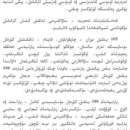
نەزەرىيە ئومۇمىي ئەندىزىسى ۋە ئومۇمىي ۋەزىيىتى ئارقىلىق، يېڭى ئىدىيە
يۇقىرى پەللىسىگە ئۈزلۈكسىز چىقتى.
قەدىمكىلەرنىڭ تەجرىبە - ساۋاقلىرىنى تەتقىق قىلىش ئارقىلىق
بۈگۈنكىنى ئىسپاتلىغاندا قايمۇقۇپ قالمايمىز.
105 يىللىق بوران - چاپقۇنلۇق، قاينام - تاشقىنلىق كۈرەش
مۇساپىسىگە نەزەر سالساق، جۇڭگو كوممۇنىستىك پارتىيەسى خەلققە
رەھبەرلىك قىلىپ، ئوڭۇشسىز شارائىتتا يول ئېچىپ ئىلگىرىلەپ،
ئوڭۇشسىزلىق ئىچىدە ساۋاقلارنى يەكۈنلەپ، ئالغا ئىلگىرىلەش داۋامىدا
جاسارەت بىلەن يېڭىلىق يارىتىپ، «ئوندا چىڭ تۇرۇش»تىن ئىبارەت 100
يىللىق كۈرەش تارىخىي تەجرىبىسىنى يىغىنچاقلاپ، «بەش مۇقەررەر
يول»دىن ئىبارەت قانۇنىيەتلىك تونۇشنى تاۋلاپ چىقىپ، ئۈزلۈكسىز تۈردە
ئۆزىنى رىغبەتلەندۈردى، مۇكەممەللەشتۈردى ۋە يۈكسەلدۈردى.
پارتىيەنىڭ 100 يىللىق كۈرەش مۇساپىسىدىن ئەقىل - پاراسەت ۋە
كۈچ - قۇۋۋەت ئېلىپ، ماركسىزملىق پارتىيەنىڭ ئىجابىي ۋە سەلبىي
ئىككى جەھەتتىكى تەجرىبە - ساۋاقلىرىنى ئەينەك قىلىپ، شى جىنپىڭ
پارتىيە قۇرۇلۇشى ئىدىيەسى «ئىلگىرى بىز نېمە ئۈچۈن مۇۋەپپەقىيەت