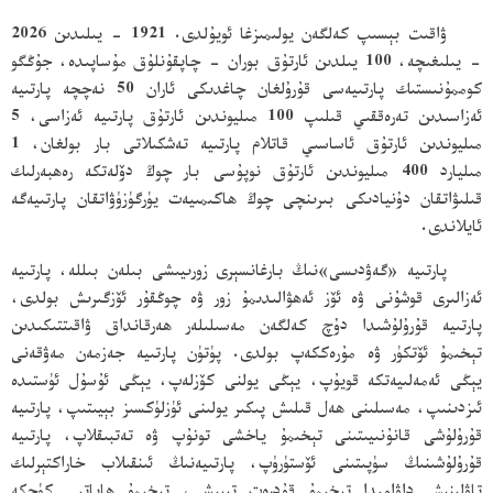
ۋاقىت بېسىپ كەلگەن يولىمىزغا ئويۇلدى. 1921 - يىلىدىن 2026
- يىلىغىچە، 100 يىلدىن ئارتۇق بوران - چاپقۇنلۇق مۇساپىدە، جۇڭگو
كوممۇنىستىك پارتىيەسى قۇرۇلغان چاغدىكى ئاران 50 نەچچە پارتىيە
ئەزاسىدىن تەرەققىي قىلىپ 100 مىليوندىن ئارتۇق پارتىيە ئەزاسى، 5
مىليوندىن ئارتۇق ئاساسىي قاتلام پارتىيە تەشكىلاتى بار بولغان، 1
مىليارد 400 مىليوندىن ئارتۇق نوپۇسى بار چوڭ دۆلەتكە رەھبەرلىك
قىلىۋاتقان دۇنيادىكى بىرىنچى چوڭ ھاكىمىيەت يۈرگۈزۈۋاتقان پارتىيەگە
ئايلاندى.
پارتىيە «گەۋدىسى»نىڭ بارغانسېرى زورىيىشى بىلەن بىللە، پارتىيە
ئەزالىرى قوشۇنى ۋە ئۆز ئەھۋالىدىمۇ زور ۋە چوڭقۇر ئۆزگىرىش بولدى،
پارتىيە قۇرۇلۇشىدا دۇچ كەلگەن مەسىلىلەر ھەرقانداق ۋاقىتتىكىدىن
تېخىمۇ ئۆتكۈر ۋە مۇرەككەپ بولدى. پۈتۈن پارتىيە جەزمەن مەۋقەنى
يېڭى ئەمەلىيەتكە قويۇپ، يېڭى يولنى كۆزلەپ، يېڭى ئۇسۇل ئۈستىدە
ئىزدىنىپ، مەسىلىنى ھەل قىلىش پىكىر يولىنى ئۈزلۈكسىز بېيىتىپ، پارتىيە
قۇرۇلۇشى قانۇنىيىتىنى تېخىمۇ ياخشى تونۇپ ۋە تەتبىقلاپ، پارتىيە
قۇرۇلۇشىنىڭ سۈپىتىنى ئۆستۈرۈپ، پارتىيەنىڭ ئىنقىلاب خاراكتېرلىك