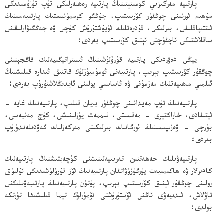
پارتىيە مەركىزىي كومىتېتىنىڭ پارتىيە رەھبەرلىكى تۈپ تۈزۈمىدىكى
مۇھىم ئورنىنى چوڭقۇر كۆرسىتىپ، جۇڭگو كوممۇنىستىك پارتىيەسىنىڭ
ئىتتىپاقلىقى، بىرلىكى، قۇدرەتلىك ئۇيۇشتۇرۇش كۈچى ۋە جەڭگىۋارلىقىنى
ساقلاشتىكى ئاچقۇچنى ئېنىق كۆرسىتىپ بەردى؛
يېڭى دەۋردىكى پارتىيە قۇرۇلۇشىنىڭ ئىستراتېگىيەلىك فاڭجېنىنى
چوڭقۇر كۆرسىتىپ بېرىپ، پارتىيەنى ئومۇميۈزلۈك قاتتىق ئىدارە قىلىشنىڭ
ئىلمىي ماھىيەتلىك مەزمۇنى ۋە ئاساسىي يولىنى ئايدىڭلاشتۇرۇپ بەردى؛
پارتىيەنىڭ تۈپ مەيدانىنى چوڭقۇر بايان قىلىپ، پارتىيەنىڭ غايە -
ئېتىقادى، خاراكتېرى - مەقسىتى، قىممەت يۈزلىنىشى، كۈچ مەنبەسى،
بۇرچى - ۋەزىپىسىنىڭ ئورگانىك بىرلىكىنى مەركەزلىك گەۋدىلەندۈرۈپ
بەردى؛
پارتىيەۋىلىك جەھەتتىن تەربىيەلىنىشنى كۈچەيتىشنىڭ پارتىيەلىك
كادىرلار ۋە ھاكىمىيەت يۈرگۈزۈۋاتقان پارتىيەنىڭ ئۆز قۇرۇلۇشىدىكى ئۇللۇق
رولىنى چوڭقۇر ئېنىق كۆرسىتىپ بېرىپ، پۈتۈن پارتىيەنىڭ پارتىيەۋىلىكنى
تاۋلاش، ئىدىيەۋى ئاڭنى ئۆستۈرۈشنى ئۆمۈرلۈك تېما قىلىشىغا تۈرتكە
بولدى؛