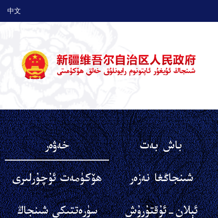
中文
باش بەت
خەۋەر
شىنجاڭغا نەزەر
ھۆكۈمەت ئۇچۇرلىرى
ئېلان-ئۇقتۇرۇش
سۈرەتتىكى شىنجاڭ