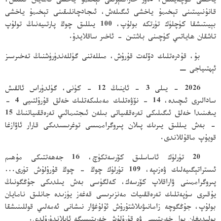
ياخشى كۈچەيتىش، دەۋر خاراكتېرىنى تېخىمۇ ياخشى نامايان قىلىش،
قانۇنىيىتىنى تېخىمۇ ياخشى ئىگىلەش، ئىجادچانلىقىنى تېخىمۇ ياخشى
بېيىتىشقا كۈچلۈك تۈرتكە بولۇپ، 100 يىللىق چوڭ پارتىيەنىڭ تولۇپ
تاشقان ھاياتىي كۈچىنى باشتىن - ئاخىر ساقلايدۇ.
بۇ، قۇدرەتلىك دۆلەت قۇرۇش، مىللەتنى گۈللەندۈرۈشنىڭ تەخىرسىز
ئېھتىياجى −
2026 - يىلى 3 - ئاينىڭ 12 - كۈنى، گۈلدۈراس ئالقىش
سادالىرى ئىچىدە، 14 - نۆۋەتلىك مەملىكەتلىك خەلق قۇرۇلتىيى 4 -
يىغىنىدا خەلق ئىگىلىكى تەرەققىياتى بىلەن ئىجتىمائىي تەرەققىياتنىڭ 15
- بەش يىللىق يىرىك پىلان پىروگراممىسى توغرىسىدىكى قارار ئاۋازغا
قويۇپ ماقۇللاندى.
20 تۈرلۈك ئاساسلىق كۆرسەتكۈچ، 16 جەھەتتىكى مۇھىم
ئىستراتېگىيەلىك ۋەزىپە، 109 تۈرلۈك چوڭ - چوڭ قۇرۇلۇش تۈرى...
پىروگراممىنى ۋاراقلاپ كۆرسەك، كەلگۈسى بەش يىلدىكى جۇڭگونىڭ
يۇقىرى سۈپەتلىك تەرەققىيات مەنزىرىسى قەغەز يۈزىدە جانلىق نامايان
بولۇپ، جۇڭگوچە زامانىۋىلاشتۇرۇش ئۇلۇغۋار نىشانى ئەمەلىي قوللىنىشقا
بولىدىغان يول خەرىتىسى ۋە قۇرۇلۇش خەرىتىسىگە ئايلاندۇرۇلدى.