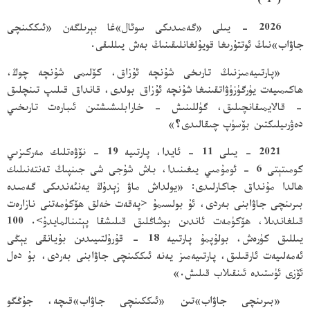
( 1 )
2026 - يىلى «گەمىدىكى سوئال»غا بېرىلگەن «ئىككىنچى
جاۋاب»نىڭ ئوتتۇرىغا قويۇلغانلىقىنىڭ بەش يىللىقى.
«پارتىيەمىزنىڭ تارىخى شۇنچە ئۇزاق، كۆلىمى شۇنچە چوڭ،
ھاكىمىيەت يۈرگۈزۈۋاتقىنىغا شۇنچە ئۇزاق بولدى، قانداق قىلىپ تىنچلىق
- قالايمىقانچىلىق، گۈللىنىش - خارابلىشىشتىن ئىبارەت تارىخىي
دەۋرىيلىكتىن بۆسۈپ چىقالىدى؟»
2021 - يىلى 11 - ئايدا، پارتىيە 19 - نۆۋەتلىك مەركىزىي
كومىتېتى 6 - ئومۇمىي يىغىنىدا، باش شۇجى شى جىنپىڭ تەنتەنىلىك
ھالدا مۇنداق جاكارلىدى: «يولداش ماۋ زېدۇڭ يەنئەندىكى گەمىدە
بىرىنچى جاۋابنى بەردى، ئۇ بولسىمۇ <پەقەت خەلق ھۆكۈمەتنى نازارەت
قىلغاندىلا، ھۆكۈمەت ئاندىن بوشاڭلىق قىلىشقا پېتىنالمايدۇ>. 100
يىللىق كۈرەش، بولۇپمۇ پارتىيە 18 - قۇرۇلتىيىدىن بۇيانقى يېڭى
ئەمەلىيەت ئارقىلىق، پارتىيەمىز يەنە ئىككىنچى جاۋابنى بەردى، بۇ دەل
ئۆزى ئۈستىدە ئىنقىلاب قىلىش.»
«بىرىنچى جاۋاب»تىن «ئىككىنچى جاۋاب»قىچە، جۇڭگو