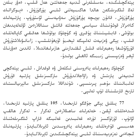
يېتەكچىلىكىدە، مەسىلىلەرنى ئىدىيە جەھەتتىن ھەل قىلىپ، دەۋر بىلەن
تەڭ ئىلگىرىلىگەن ھالدا ھاكىمىيەتنى ئىلمىي يۈرگۈزۈش، دېموكراتىك
يۈرگۈزۈش، قانۇن بويىچە يۈرگۈزۈش سەۋىيەسىنى ئۆستۈرۈپ، پارتىيەلىك
كادىرلار قوشۇنىنىڭ سىياسىي جەھەتتە قاتتىق سىناقلاردىن ئۆتەلەيدىغان
بولۇشى، قابىلىيىتىنىڭ يۇقىرى ۋە كۈچلۈك بولۇشىغا ھەقىقىي كاپالەتلىك
قىلىپ، يېڭى ۋەزىيەت تەلىپىگە تېخىمۇ ئۇيغۇنلىشىپ، زامانىۋىلاشتۇرۇش
قۇرۇلۇشىغا رەھبەرلىك قىلىش ئىقتىدارىنى ھازىرلىغاندىلا، ئاندىن دەۋرنىڭ
ئېغىر ۋەزىپىسىنى زىممىگە ئالغىلى بولىدۇ.
كۈچلۈك رەھبەرلىك يادروسىنى تىكلەش ۋە قوغداش، ئىلمىي يېتەكچى
ئىدىيەنى يارىتىش ۋە راۋاجلاندۇرۇش ماركسىزملىق پارتىيە قۇرۇش
تەلىماتىنىڭ مۇھىم پىرىنسىپى، شۇنداقلا ماركسىزملىق ماتېرىيالىستىك
تارىخ قارىشىنىڭ تۈپ تەلىپى.
77 يىللىق يېڭى جۇڭگو تارىخىدا، 105 يىللىق پارتىيە تارىخىدا،
شىددەتلىك ئېقىن، خەتەرلىك ساھىللاردىن تەكرار - تەكرار ھالقىپ
ئۆتۈپ، ئۈزلۈكسىز تۈردە غەلىبىدىن غەلىبىگە قاراپ ئىلگىرىلەشنىڭ
ھەممىسى قۇدرەتلىك رەھبەرلىك يادروسىدىن ئايرىلالمايدۇ، پارتىيەنىڭ
ئىجادىي نەزەرىيەسىنىڭ ئىلمىي يېتەكچىلىكىدىن ئايرىلالمايدۇ.