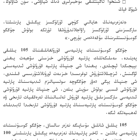
□
شىنخۇا ئاگېنتلىقى مۇخبىرلىرى دىڭ شياۋشى، سۈن شاۋلۇڭ،
شيۇڭ فېڭ
«نەزەرىيەنىڭ ھاياتىي كۈچى ئۈزلۈكسىز يېڭىلىق يارىتىشتا،
ماركسىزمنى ئۈزلۈكسىز راۋاجلاندۇرۇشقا تۈرتكە بولۇش جۇڭگو
كوممۇنىستلىرىنىڭ مۇقەددەس بۇرچى.»
جۇڭگو كوممۇنىستىك پارتىيەسى قۇرۇلغانلىقىنىڭ 105 يىللىقى
پەيتىدە، مەملىكەتلىك پارتىيە قۇرۇلۇشى خىزمىتى سۆھبەت يىغىنى
بېيجىڭدا ئېچىلدى، يىغىندا شى جىنپىڭ پارتىيە قۇرۇلۇشى ئىدىيەسىنى
ئۆگىنىش، ئىزچىللاشتۇرۇش توغرىسىدا خىزمەت ئورۇنلاشتۇرمىسى قىلىندى.
شى جىنپىڭ يېڭى دەۋر جۇڭگوچە سوتسىيالىزم ئىدىيەسىنىڭ پارتىيە
قۇرۇلۇشى قىسمى بولۇش سۈپىتى بىلەن، شى جىنپىڭ پارتىيە قۇرۇلۇشى
ئىدىيەسى ماركسىزملىق پارتىيە قۇرۇش تەلىماتىنىڭ تەرەققىيات تارىخى ۋە
جۇڭگو كوممۇنىستىك پارتىيەسىنىڭ پارتىيە قۇرۇلۇشى تارىخىدا ئابىدىلىك
ئەھمىيەتكە ئىگە.
105 يىللىق شانلىق مۇساپىگە نەزەر سالساق، جۇڭگو كوممۇنىستىك
پارتىيەسى باشتىن - ئاخىر پارتىيەنىڭ نەزەرىيەدە يېڭىلىق يارىتىشىنى 100