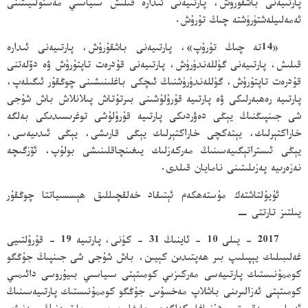
پارتىيەنى باشقۇرۇش، پارتىيەنى ئىدارە قىلىش سىياسىي مەسئۇلىيىتىنى
ئەمەلىيلەشتۈرۈشتە چىڭ تۇرۇش.
«14تە چىڭ تۇرۇپ»، پارتىيەنى باشقۇرۇش، پارتىيەنى ئىدارە
قىلىش، پارتىيەنى گۈللەندۈرۈش، پارتىيەنى قۇدرەت تاپتۇرۇش ۋە دۆلەتنى
قۇدرەت تاپتۇرۇش، گۈللەندۈرۈشنىڭ ئىچكى باغلىنىشىنى چوڭقۇر ئىگىلەپ،
پارتىيە رەھبەرلىكى ۋە پارتىيە قۇرۇلۇشىنى بىرتۇتاش پىلانلاش باش شۇجى
شى جىنپىڭنىڭ يېڭى دەۋردىكى پارتىيە قۇرۇلۇشى توغرىسىدىكى بەلگە
خاراكتېرلىك، يېتەكچى خاراكتېرلىك يېڭى قارىشى، يېڭى ئىدىيەسى،
يېڭى ئىستراتېگىيەسىنىڭ مەركەزلىك يىغىنچاقلىنىشى بولۇپ، ئۆزگىچە
نەزەرىيە پەزىلىتىنى نامايان قىلدى.
ئۇيۇلتاشتەك مۇستەھكەم ئېتىقاد خەلقچىللىق ھېسسىياتتا چوڭقۇر
يىلتىز تارتتى −
2017 - يىلى 10 - ئاينىڭ 31 - كۈنى، پارتىيە 19 - قۇرۇلتىيى
غەلىبىلىك يېپىلىپ بىر ھەپتىدىن كېيىن، باش شۇجى شى جىنپىڭ جۇڭگو
كوممۇنىستىك پارتىيەسى مەركىزىي كومىتېتى سىياسىي بىيۇروسى دائىمىي
كومىتېتى ئەزالىرىنى باشلاپ مەخسۇس جۇڭگو كوممۇنىستىك پارتىيەسىنىڭ