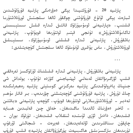
پارتىيە 20 - قۇرۇلتىيىدا يېڭى دەۋردىكى پارتىيە قۇرۇلۇشىدىن
ئىبارەت يېڭى ئۇلۇغ قۇرۇلۇشنى چوڭقۇر ئالغا سىلجىتىش ئورۇنلاشتۇرما
قىلىنىپ، «پارتىيەنى ئومۇميۈزلۈك قاتتىق ئىدارە قىلىش سىستېمىسىنى
تاكامۇللاشتۇرۇش» تۇنجى قېتىم ئوتتۇرىغا قويۇلۇپ، پارتىيەنى
باشقۇرۇش، پارتىيەنى ئىدارە قىلىشنى ئومۇميۈزلۈك، سىستېمىلىق
ئورۇنلاشتۇرۇش، ماس يۇقىرى ئۈنۈملۈك ئالغا سىلجىتىش كۈچەيتىلدى؛
...
پارتىيەنى باشقۇرۇش، پارتىيەنى ئىدارە قىلىشنىڭ ئۈزلۈكسىز تەرەققىي
قىلىپ ئۆزگىرىۋاتقان ئەمەلىي ئېھتىياجىنى كۆزدە تۇتۇپ، يولداش شى
جىنپىڭ يادرولۇقىدىكى پارتىيە مەركىزىي كومىتېتى پارتىيە رەھبەرلىكىدە
چىڭ تۇرۇش، پارتىيە قۇرۇلۇشىنى كۈچەيتىشنى چۆرىدەپ، بىر قاتار مۇھىم
تەدبىر - ئورۇنلاشتۇرمىلارنى ئوتتۇرىغا قويۇپ، كۈچەپ پارتىيەنى «باشتىن
- ئاخىر دەۋرنىڭ ئالدىدا ماڭىدىغان، خەلق چىن قەلبىدىن ھىمايە
قىلىدىغان، دادىل ئۆزى ئۈستىدە ئىنقىلاب قىلىدىغان، تۈرلۈك بوران -
چاپقۇن سىناقلىرىدىن ئۆتەلەيدىغان، غەيرەت - شىجائىتى ئۇرغۇپ
تۇرىدىغان ماركسىزملىق ھاكىمىيەت يۈرگۈزۈۋاتقان پارتىيە» قىلىپ قۇرۇپ