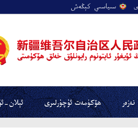
نەزەر
ھۆكۈمەت ئۇچۇرلىرى
ئېلان-ئۇ