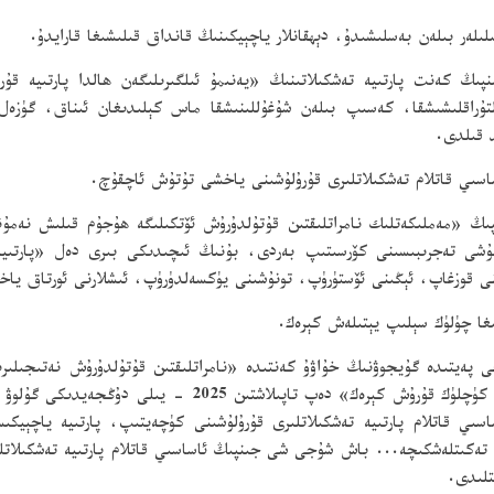
ئىلىلەر بىلەن بەسلىشىدۇ، دېھقانلار ياچېيكىنىڭ قانداق قىلىشىغا قارايدۇ.
ڭ كەنت پارتىيە تەشكىلاتىنىڭ «يەنىمۇ ئىلگىرىلىگەن ھالدا پارتىيە قۇ
ولتۇراقلىشىشقا، كەسىپ بىلەن شۇغۇللىنىشقا ماس كېلىدىغان ئىناق، گۈزە
د قىلدى.
اسىي قاتلام تەشكىلاتلىرى قۇرۇلۇشىنى ياخشى تۇتۇش ئاچقۇچ.
 شى جىنپىڭ «مەملىكەتلىك نامراتلىقتىن قۇتۇلدۇرۇش ئۆتكىلىگە ھۇجۇم قىلىش 
ۇرۇلۇشى تەجرىبىسىنى كۆرسىتىپ بەردى، بۇنىڭ ئىچىدىكى بىرى دەل «پارتى
ىنى قوزغاپ، ئېڭىنى ئۆستۈرۈپ، تونۇشىنى يۈكسەلدۈرۈپ، ئىشلارنى ئورتاق ي
غا چۈلۈك سېلىپ يېتىلەش كېرەك.
ىلى پارتىيە قۇرۇلغانلىقىنىڭ 100 يىللىقى پەيتىدە گۇيجوۋنىڭ خۇاۋۇ كەنتىدە «نامراتلىقتىن قۇتۇ
ئالغا سىلجىتىپ، ئاساسىي قاتلام پارتىيە تەشكىلاتلىرىنى كۈچلۈك
ىي قاتلام پارتىيە تەشكىلاتلىرى قۇرۇلۇشىنى كۈچەيتىپ، پارتىيە ياچېيكىسى
 تەكىتلەشكىچە... باش شۇجى شى جىنپىڭ ئاساسىي قاتلام پارتىيە تەشكىلاتلى
تلىدى.