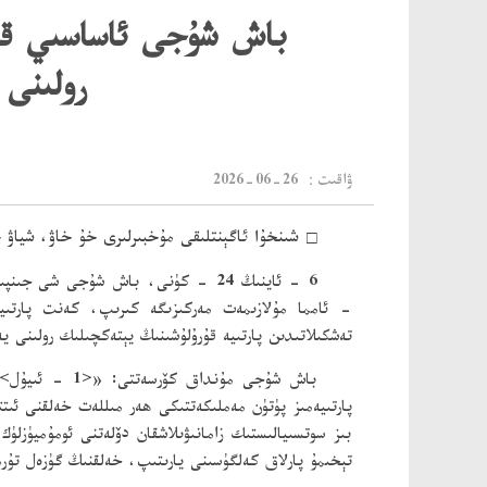
باش شۇجى ئاساسىي قاتل
رولىنى 
：ۋاقىت
2026-06-26
□
شىنخۇا ئاگېنتلىقى مۇخبىرلىرى خۇ خاۋ، شياۋ
6 - ئاينىڭ 24 - كۈنى، باش شۇجى ش
- ئامما مۇلازىمەت مەركىزىگە كىرىپ، كەنت پارتىيە 
تەشكىلاتىدىن پارتىيە قۇرۇلۇشىنىڭ يېتەكچىلىك رولىنى 
پارتىيەمىز پۈتۈن مەملىكەتتىكى ھەر مىللەت خەلقنى ئىت
بىز سوتسىيالىستىك زامانىۋىلاشقان دۆلەتنى ئومۇميۈزل
تېخىمۇ پارلاق كەلگۈسىنى يارىتىپ، خەلقنىڭ گۈزەل تۇرم