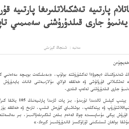
ام پارتىيە تەشكىلاتلىرىغا پارتىيە قۇ
يەنىمۇ جارى قىلدۇرۇشنى سەمىمىي تا
مەنبە： شىنجاڭ گېزىتى
 خەيچۇەن
ى جىنپىڭ شەندۇڭنىڭ دېجوۋدا تەكشۈرۈشتە بولۇپ، «مەملىكەت بويىچە مەدەنىي 
تەشكىلاتى قۇرۇلۇشى ۋە خەلققە قولاي مۇلازىمەتنى قانات يايدۇرۇش قا
يەنىمۇ جارى قىلدۇرۇشنى تەلەپ قىلدى.
تىپاقلاشتۇرۇپ ۋە يېتەكلەپ، بوشاشماي كۈرەش قىلىپ، تارىخ ۋە خەلققە يۈز كې
ۈك قۇرۇش يېڭى مۇساپىسىدە چوڭ قەدەم بىلەن ئىلگىرىلەۋاتىمىز، بىر مەقس
ۇشقا بولغان ئىستىكىنى ئۈزلۈكسىز قاندۇرۇشىمىز كېرەك.»