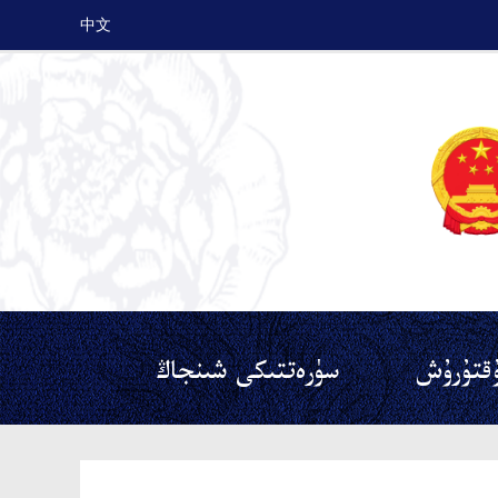
中文
قتۇرۇش
سۈرەتتىكى شىنجاڭ