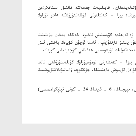
ەلەيدىغان، قابىلىيەت جەھەتتە قاتتىق سىناقلاردىن
ەك؛ يېزا - كەنتلەرنى گۈللەندۈرۈشكە دائىر تۈرلۈك
ە ئەمەلدە كۆرسىتىش ئاخىردا خەلققە بەخت يارىتىشتا
ۇر يىلتىز تارتقۇزۇپ، ئامما ئۈچۈن كۆپرەك ياخشى ئىش
بىخەتەرلىك تۇيغۇسىنى ھەقىقىي كۈچەيتىشى كېرەك.
يېزا - كەنتلەرنى ئومۇميۈزلۈك گۈللەندۈرۈشنى ئالغا
گۈزەل تۇرمۇش يارىتىشقا، جۇڭگوچە زامانىۋىلاشتۇرۇشنىڭ
ىڭ 24 - كۈنى تېلېگراممىسى)