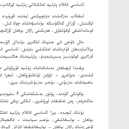
ئاساسىي قاتلام پارتىيە تەشكىلاتى پارتىيە ئورگان
ئىنقىلاب مەزگىلىدە «ياچېيكىنى ليەندە قۇرۇپ» ئ
تۈگىتىش، ئۇزاق كەلگۈسىگە مۇناسىۋەتلىك چوڭ ئىش، مۇھ
قوماندانلىقى ئوڭۇشلۇق، ھەرىكىتى راۋان بولغان ئۆزگىچە
باش شۇجى شى جىنپىڭ ئىلگىرى مۇنداق كۆرسەتكەن: 
بولالمايدىغان قۇدرەتلىك تەشكىلىي بايلىق. ئاساسىي قات
ئەزالىرى قوشۇنىمىز يىمىرىلمەيدۇ، پارتىيەنىڭ ھاكىمىيە
يېقىندا ئېچىلغان مەملىكەتلىك پارتىيە قۇرۇلۇشى 
قىلىندى. «يۇقىرى - تۆۋەن تۇتاشتۇرۇلغان، ئىجرا ق
ماھىيەتلىك مەزمۇنى، مۇھىم مەزمۇنلىرىنىڭ بىرى.
بۈگۈنكى كۈند
مەكتەپلەر، پەن تەتقىقات ئورۇنلىرى، ئىككى يېڭى تەشك
بۇنىڭ ئىچىدە، يېزا ئاساسىي قاتلام پارتىيە تەشك
بولغان - بولمىغانلىقى، مۇھىم سىياسەت - فاڭجېنلارنىڭ
ئۇچى»نىڭ راۋان بولغان - بولمىغانلىقىغا قاراش كېرەك.