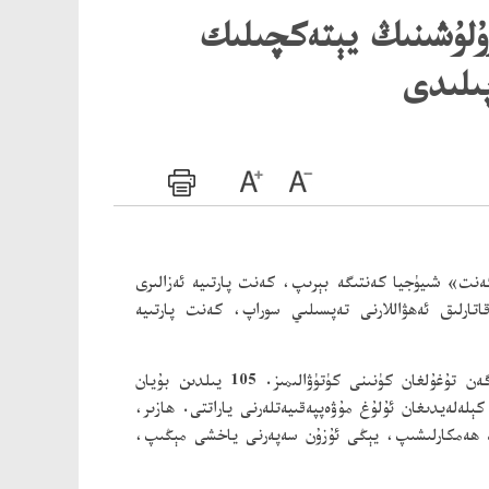
رۇلۇشىنىڭ يېتەكچىلىك
پىلىدى
كەنت» شىيۈجيا كەنتىگە بېرىپ، كەنت پارتىيە ئەزالىرى
تارلىق ئەھۋاللارنى تەپسىلىي سوراپ، كەنت پارتىيە
باش شۇجى مۇنداق كۆرسەتتى: «<1 - ئىيۇل> يېتىپ كېلىش ئالدىدا تۇرىدۇ، بىز پات ئارىدا پارتىيەنىڭ 105 ياشقا كىرگەن تۇغۇلغان كۈنىنى كۈتۈۋالىمىز. 105 يىلدىن بۇيان
لەلەيدىغان ئۇلۇغ مۇۋەپپەقىيەتلەرنى ياراتتى. ھازىر،
ەتتە ھەمكارلىشىپ، يېڭى ئۇزۇن سەپەرنى ياخشى مېڭىپ،