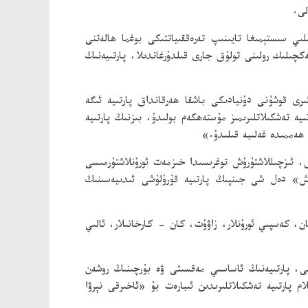
لى.
ىي سىستېمىغا تايىنىپ تەرەققىياتتىكى بوغما ھالەتنى
چىلىك رولىنى تولۇق جارى قىلدۇرغاندىلا، پارتىيەنىڭ
ىرى قوشۇنى دۇنيادىكى باشقا ھەرقانداق پارتىيە ئىگە
يە تەشكىلاتلىرىمىز مۇستەھكەم بولىدۇ، بىزنىڭ پارتىيە
 ھەممىدە غەلىبە قىلىدۇ.»
، ئىزچىللاشتۇرۇش توغرىسىدا خىزمەت ئورۇنلاشتۇرمىسى
ۇش» دەل شى جىنپىڭ پارتىيە قۇرۇلۇشى ئىدىيەسىنىڭ
ەللىلىرى، ئورگان، كەسپىي ئورۇنلار، زاۋۇت، كان - كارخانىلار، ئالىي
اسى، پارتىيەنىڭ ئاساسىي مەقسىتى ۋە بۇرچىنىڭ روشەن
 پارتىيە تەشكىلاتلىرىدىن ئىبارەت بۇ «ئاخىرقى نېرۋا