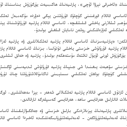
ىزمىنىڭ «ئاخىرقى نېرۋا ئۇچى»، پارتىيەنىڭ ھاكىمىيەت يۈرگۈزۈش بىناسىنىڭ ئۇ
اساسىي قاتلام قورغىنىنى كۈچلۈك قۇرۇشتىن يېڭى دەۋردە مۇكەممەل تەشكىل
ىم ئىشلارنى ياخشى قىلىشقىچە، ئاساسىي قاتلام پارتىيە قۇرۇلۇشىنىڭ يېتەك
 تەشكىلىي ئەۋزەللىكىنى روشەن نامايان قىلغىلى بولىدۇ.
«پارتىيەمىزنىڭ ئاساسىي قاتلام پارتىيە تەشكىلاتلىرى ۋە پارتىيە ئەزال
لام پارتىيە قۇرۇلۇشى خىزمىتى ياخشى تۇتۇلسا، بىزنىڭ ئاساسىي قاتلام پارتى
ت يۈرگۈزۈش ئورنى ئۇيۇل تاشتەك مۇستەھكەم بولىدۇ، پارتىيە ۋە خەلق ئىشلىرى
خىزمىتى سۆھبەت يىغىنىدا شى جىنپىڭ پارتىيە قۇرۇلۇشى ئىدىيەسىنى ئۆگىنىش
ىلىشى كۈچلۈك بولغان تەشكىلىي سىستېمىنى تاكامۇللاشتۇرۇشتا چىڭ تۇر
ە، پۈتۈن مەملىكەتتىكى 5 مىليوندىن ئارتۇق ئاساسىي قاتلام پارتىيە تەشكىلاتى شەھەر - يېزا مەھ
ىلات قاتارلىق ھەرقايسى ساھە، ھەرقايسى كەسىپلەرگە تارقالدى.
ىلاتلىرى پارتىيەنىڭ يېزىلاردىكى بارلىق خىزمىتى ۋە جەڭگىۋارلىقىنىڭ ئاس
 ئەمەلىيلەشتۈرۈلگەن - ئەمەلىيلەشتۈرۈلمىگەنلىكىدە ئاخىردا ئاساسىي قاتلام