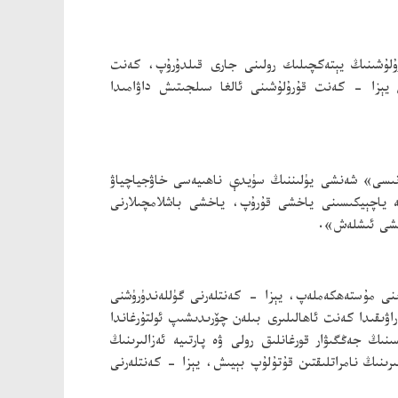
رۇلۇشىنىڭ يېتەكچىلىك رولىنى جارى قىلدۇرۇپ، كەنت
ل يېزا - كەنت قۇرۇلۇشىنى ئالغا سىلجىتىش داۋامىدا
نەمۇنىسى» شەنشى يۈلىننىڭ سۈيدې ناھىيەسى خاۋجياچياۋ
يە ياچېيكىسىنى ياخشى قۇرۇپ، ياخشى باشلامچىلارنى
اخشى ئىشلەش».
لدۇرۇش نەتىجىلىرىنى مۇستەھكەملەپ، يېزا - كەنتلەرنى گۈللەندۈرۈشنى
 قۇرۇش كېرەك» دەپ تاپىلاشتىن 2025 - يىلى دۇڭجەيدىكى گۇلوۋ راۋىقىدا كەنت ئاھالىلىرى بىلەن چۆرىدىشىپ ئولتۇرغاندا
نىڭ جەڭگىۋار قورغانلىق رولى ۋە پارتىيە ئەزالىرىنىڭ
رىنىڭ نامراتلىقتىن قۇتۇلۇپ بېيىش، يېزا - كەنتلەرنى