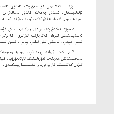
يېزا - كەنتلەرنى گۈللەندۈرۈشتە ئاچقۇچ ئادەم
ئۆتەلەيدىغان، ئىستىل جەھەتتە قاتتىق سىناقلاردىن 
سىياسەتلەرنى ئەمەلىيلەشتۈرۈشكە تۈرتكە بولۇشتا ئاخىردا يې
دېجوۋدا تەكشۈرۈشتە بولغان مەزگىلدە، باش شۇجى
ئەمەلىيلىشىشى كېرەك. كەڭ پارتىيە ئەزالىرى، كادىرلا
قىلىپ بېرىپ، ئەمەلىي ئىش قىلىپ بېرىپ، قىيىن ئىشل
ئۇلنى كەڭ تۇپراقتا پۇختىلاپ، پارتىيە رەھبەرل
سىلجىتىشتىكى ھەرىكەت ئەۋزەللىكىگە ئايلاندۇرۇپ، قىپقى
گۈزەل كەلگۈسىگە قاراپ ئورتاق ئاتلىنىشقا يېتەكلىدى.