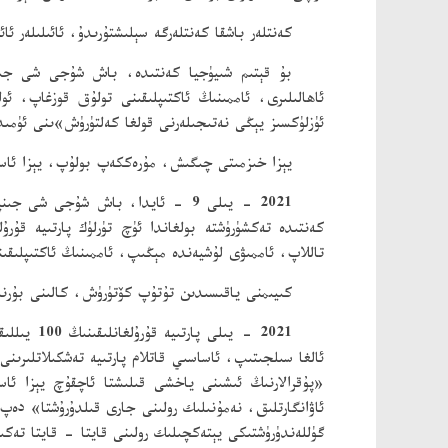
كەنتلەر باشقا كەنتلەرگە سېلىشتۇرىدۇ، ئائىلىلەر ئا
بۇ قېتىم شىيۈجيا كەنتىدە، باش شۇجى شى جىنپى
ئاھالىلىرى، ئاممىنىڭ ئاكتىپلىقىنى تولۇق قوزغاپ، ئ
ئۈزلۈكسىز يېڭى نەتىجىلەرنى قولغا كەلتۈرۈش»ىنى ئۈمى
يېزا خىزمىتى چىگىش، مۇرەككەپ بولۇپ، يېزا ئاس
2021 - يىلى 9 - ئايدا، باش شۇجى
كەنتىدە تەكشۈرۈشتە بولغاندا ئۈچ تۈرلۈك پارتىيە ق
تاللاپ، ئاممىۋى لۇشيەندە مېڭىپ، ئاممىنىڭ ئاكتىپلىق
كىيىمنى ياقىسىدىن تۇتۇپ كۆتۈرۈش، كالىنى بۇرنى
2021 - ي
«پۇقرالارنىڭ ئىشىنى ياخشى قىلىشتا ئاچقۇچ يېزا ئاساس
ئاۋانگارتلىق، نەمۇنىلىك رولىنى جارى قىلدۇرۇشتا» دەپ
گۈللەندۈرۈشتىكى يېتەكچىلىك رولىنى قايتا - قايتا تەكى