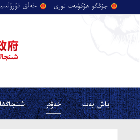
باش بەت
خەۋەر
شىنجاڭغا 