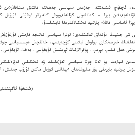
دە، ئاچقۇچ ئىشلەشتە. جەزمەن سىياسىي جەھەتتە قاتتىق سىناقلاردىن ئۆت
ئۆتەلەيدىغان يېزا - كەنتلەرنى گۈللەندۈرۈش كادىرلار قوشۇنى قۇرۇش كېر
زا ئاساسىي قاتلام پارتىيە تەشكىلاتلىرىغا تايىنىلىدۇ.
 شى جىنپىڭ مۇنداق تەكىتلىدى: توغرا سىياسىي نەتىجە قارىشى تۇرغۇزۇش ۋ
ر خەلقنىڭ خىزمەتكارى بولۇش ئېڭىنى كۈچەيتىپ، خەلقچىل ھېسسىياتنى چوڭق
ىرىنى ھەل قىلىپ بېرىپ، پۇقرالارنىڭ ئېرىشىش تۇيغۇسى، بەخت تۇيغۇسى، 
ىكىدىن ئىبارەت بۇ ئەڭ چوڭ سىياسىي ئەۋزەللىك ۋە تەشكىلىي ئەۋزەللىكنى 
زىل پارتىيە بايرىقى يۈز مىليونلىغان دېھقاننى گۈزەل ماكان قۇرۇپ چىقىش، 
(شىنخۇا ئاگېنتلىقى، بېيجىڭ، 6 - ئاين